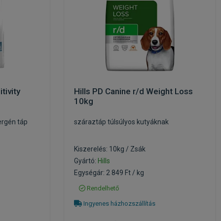
tivity
Hills PD Canine r/d Weight Loss
10kg
ergén táp
száraztáp túlsúlyos kutyáknak
Kiszerelés: 10kg / Zsák
Gyártó:
Hills
Egységár: 2 849 Ft / kg
Rendelhető
Ingyenes házhozszállítás