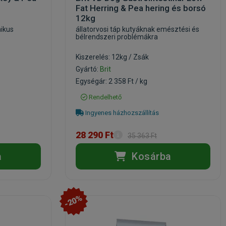
Fat Herring & Pea hering és borsó
12kg
nikus
állatorvosi táp kutyáknak emésztési és
bélrendszeri problémákra
Kiszerelés: 12kg / Zsák
Gyártó:
Brit
Egységár: 2 358 Ft / kg
Rendelhető
Ingyenes házhozszállítás
28 290 Ft
35 363 Ft
a
Kosárba
-20%