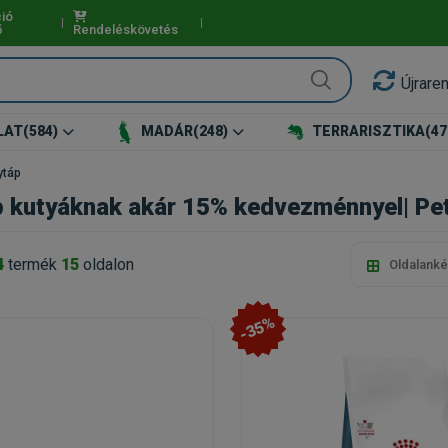
ió
ő
Rendeléskövetés
Újrare
LAT
(584)
MADÁR
(248)
TERRARISZTIKA
(47
ytáp
 kutyáknak akár 15% kedvezménnyel| Pet
4
termék
15
oldalon
Oldalanké
-35%