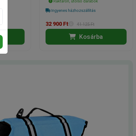
Raktáron, utolsó darabok
Ingyenes házhozszállítás
32 900 Ft
41 125 Ft
a
Kosárba