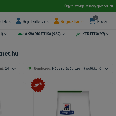
Ügyfélszolgálat:
info@petnet.hu
0
ndelés
Bejelentkezés
Regisztráció
Kosár
1)
AKVARISZTIKA
(922)
KERTITÓ
(97)
net.hu
nt:
24
Rendezés:
Népszerűség szerint csökkenő
-30%