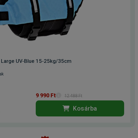
 Large UV-Blue 15-25kg/35cm
ak
9 990 Ft
12 488 Ft
Kosárba
k