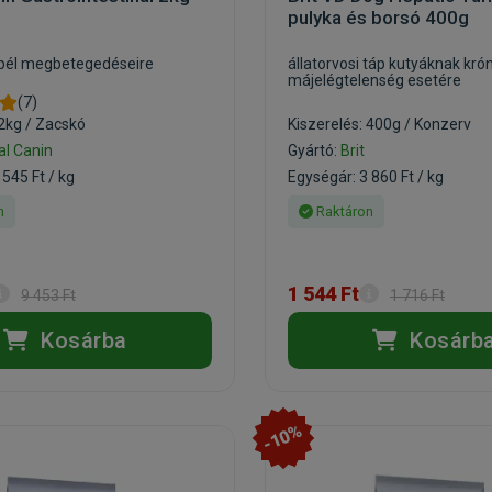
pulyka és borsó 400g
bél megbetegedéseire
állatorvosi táp kutyáknak kró
májelégtelenség esetére
(7)
 2kg / Zacskó
Kiszerelés: 400g / Konzerv
al Canin
Gyártó:
Brit
 545 Ft / kg
Egységár: 3 860 Ft / kg
n
Raktáron
1 544 Ft
9 453 Ft
1 716 Ft
Kosárba
Kosárb
-10%