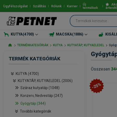
Új
Akc
Ügyfélszolgálat
Szállítás
Rólunk
Karrier
termékek
értesít
KUTYA
(4700)
MACSKA
(1886)
KISÁL
TERMÉKKATEGÓRIÁK
KUTYA
KUTYATÁP, KUTYAELEDEL
Gyóg
Gyógytáp
TERMÉK KATEGÓRIÁK
Összesen
34
KUTYA (4700)
KUTYATÁP, KUTYAELEDEL (2006)
-25%
Száraz kutyatáp (1048)
Konzerv, Nedvestáp (247)
Gyógytáp (344)
További kategóriák