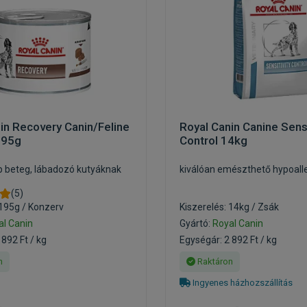
in Recovery Canin/Feline
Royal Canin Canine Sensi
195g
Control 14kg
áp beteg, lábadozó kutyáknak
kiválóan emészthető hypoall
(5)
 195g / Konzerv
Kiszerelés: 14kg / Zsák
al Canin
Gyártó:
Royal Canin
 892 Ft / kg
Egységár: 2 892 Ft / kg
n
Raktáron
Ingyenes házhozszállítás