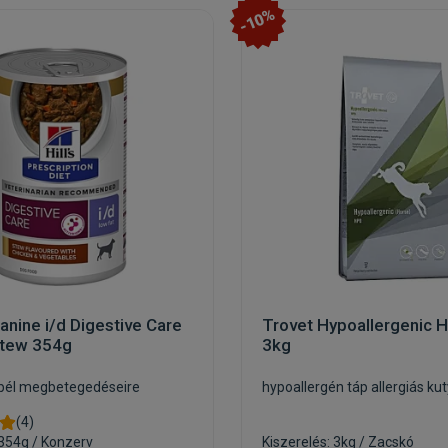
-10%
Canine i/d Digestive Care
Trovet Hypoallergenic 
stew 354g
3kg
bél megbetegedéseire
hypoallergén táp allergiás ku
(4)
 354g / Konzerv
Kiszerelés: 3kg / Zacskó