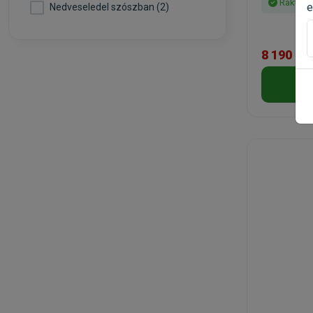
Raktáro
e
Nedveseledel szószban (2)
8 190 Ft