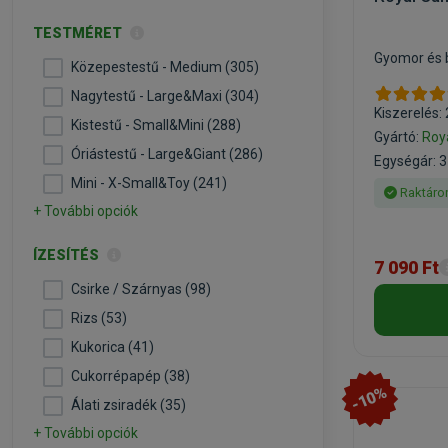
TESTMÉRET
Gyomor és 
Közepestestű - Medium (305)
Nagytestű - Large&Maxi (304)
Kiszerelés:
Kistestű - Small&Mini (288)
Gyártó:
Roy
Óriástestű - Large&Giant (286)
Egységár: 3
Mini - X-Small&Toy (241)
Raktáro
+ További opciók
ÍZESÍTÉS
7 090 Ft
Csirke / Szárnyas (98)
Rizs (53)
Kukorica (41)
Cukorrépapép (38)
-10%
Álati zsiradék (35)
+ További opciók