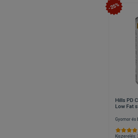
-25%
Hills PD 
Low Fat 
Gyomor és 
Kiszerelés: