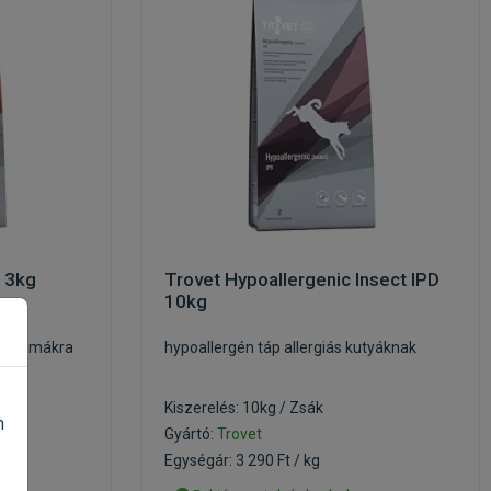
D 3kg
Trovet Hypoallergenic Insect IPD
10kg
roblémákra
hypoallergén táp allergiás kutyáknak
Kiszerelés: 10kg / Zsák
n
Gyártó:
Trovet
Egységár: 3 290 Ft / kg