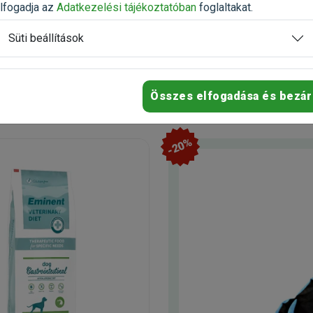
n
Raktáron
lfogadja az
Adatkezelési tájékoztatóban
foglaltakat.
Süti beállítások
9 090 Ft
9 100 Ft
10 100 Ft
Kosárba
Kosárb
Összes elfogadása és bezár
-20%