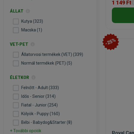
1 149 Ft
ÁLLAT
Kutya (323)
Macska (1)
-25%
VET-PET
Állatorvosi termékek (VET) (339)
Normál termékek (PET) (5)
ÉLETKOR
Felnőtt - Adult (333)
Idős - Senior (314)
Fiatal - Junior (254)
Kölyök - Puppy (160)
Bébi - Babydog&Starter (8)
+ További opciók
Royal Can