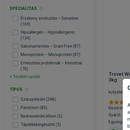
SPECIALITÁS
Érzékeny emésztés – Sensitive
(169)
Hipoallergén – Hypoallergenic
(134)
Gabonamentes – Grain Free (87)
Monoprotein – Monoprotein (87)
Emésztési problémák – Intestinal
(70)
Trovet W
+ További opciók
3kg
TÍPUS
kutyatáp hí
Szárazeledel (248)
A
Pástétom (85)
Kiszerelés:
a
Gyártó:
Tro
Nedveseledel lében (5)
m
Egységár: 2
Táplálékkiegészítő (3)
b