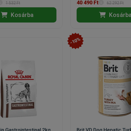
40 490 Ft
1 532 Ft
62 292 Ft
Kosárba
Kosárb
-10%
in Gastrointestinal 2kg
Brit VD Dog Hepatic Tur