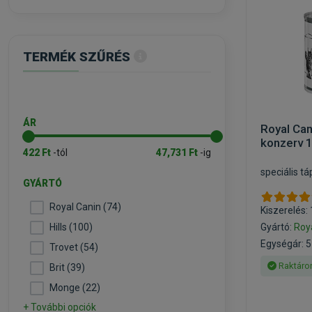
TERMÉK SZŰRÉS
ÁR
Royal Can
konzerv 
422 Ft
-tól
47,731 Ft
-ig
speciális t
GYÁRTÓ
Royal Canin (74)
Kiszerelés:
Hills (100)
Gyártó:
Roy
Egységár: 5
Trovet (54)
Raktáro
Brit (39)
Monge (22)
+ További opciók