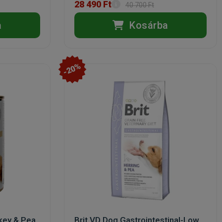
28 490 Ft
40 700 Ft
a
Kosárba
-20%
key & Pea
Brit VD Dog Gastrointestinal-Low