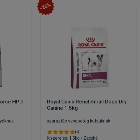
-25%
Horse HPD
Royal Canin Renal Small Dogs Dry
Canine 1,5kg
tyáknak
száraztáp vesebeteg kutyáknak
(4)
Kiszerelés: 1.5kg / Zacskó