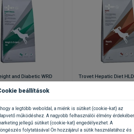
eight and Diabetic WRD
Trovet Hepatic Diet HL
Cookie beállítások
zásra hajlamos kutyáknak
táp máj- és emésztőszervi p
(2)
(4)
hogy a legtöbb weboldal, a miénk is sütiket (cookie-kat) az
 3kg / Zacskó
Kiszerelés: 3kg / Zacskó
lapvető működéshez. A nagyobb felhasználói élmény érdekébe
vet
Gyártó:
Trovet
arketing jellegű sütiket (cookie-kat) engedélyezhet. A
 730 Ft / kg
Egységár: 3 030 Ft / kg
öngészés folytatásával Ön hozzájárul a sütik használatához és