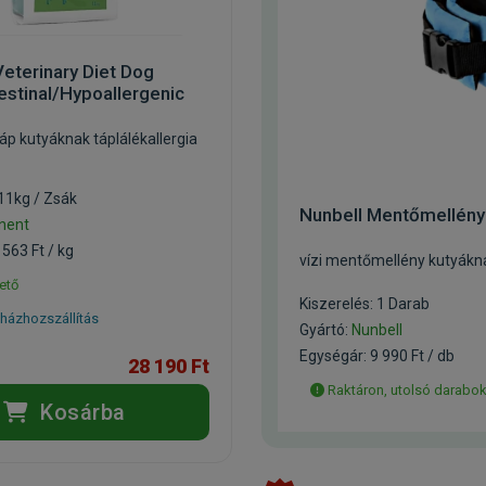
eterinary Diet Dog
estinal/Hypoallergenic
táp kutyáknak táplálékallergia
 11kg / Zsák
Nunbell Mentőmellény
nent
 563 Ft / kg
vízi mentőmellény kutyákn
ető
Kiszerelés: 1 Darab
házhozszállítás
Gyártó:
Nunbell
Egységár: 9 990 Ft / db
28 190 Ft
Raktáron, utolsó darabo
Kosárba