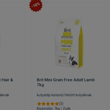
-10%
t Hair &
Brit Mini Grain Free Adult Lamb
7kg
yáknak
kutyatáp kistestű felnőtt kutyáknak
(3)
Kiszerelés: 7kg / Zsák