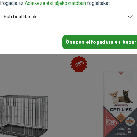
n
Raktáron
lfogadja az
Adatkezelési tájékoztatóban
foglaltakat.
Süti beállítások
14 990 Ft
Kosárba
Kosárb
Összes elfogadása és bezár
-35%