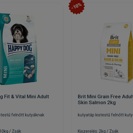
-10%
 Fit & Vital Mini Adult
Brit Mini Grain Free Adul
Skin Salmon 2kg
stestű felnőtt kutyáknak
kutyatáp kistestű felnőtt kut
 10kg / Zsák
Kiszerelés: 2kg / Zsák