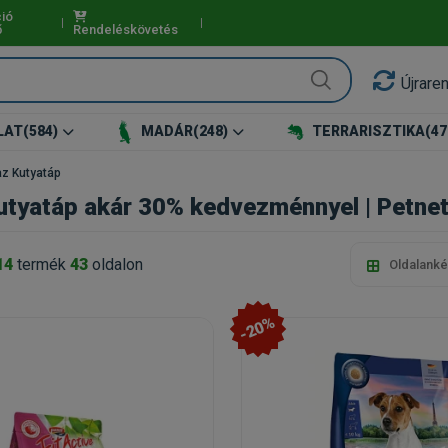
ió
ő
Rendeléskövetés
Újrare
LAT
(584)
MADÁR
(248)
TERRARISZTIKA
(47
z Kutyatáp
utyatáp akár 30% kedvezménnyel | Petnet
14
termék
43
oldalon
Oldalanké
-20%