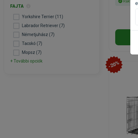
Raktáro
e
FAJTA
Yorkshire Terrier (11)
Labrador Retriever (7)
Németjuhász (7)
Tacskó (7)
Mopsz (7)
+ További opciók
-20%