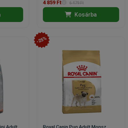
4 859 Ft
6 479 Ft
a
Kosárba
-25%
ni Adult
Royal Canin Pug Adult Mopsz