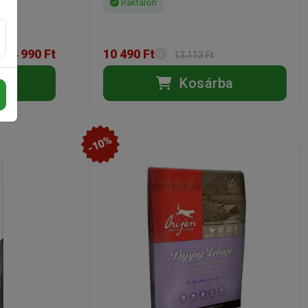
Raktáron
14 990 Ft
10 490 Ft
13 113 Ft
a
Kosárba
-10%