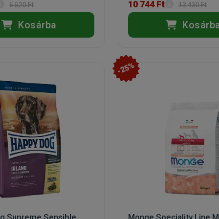
10 744 Ft
6 520 Ft
13 430 Ft
Kosárba
Kosárb
-25%
g Supreme Sensible
Monge Speciality Line Mi