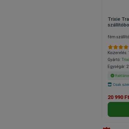
Trixie Tr
szállító
fém szállít
Kiszerelés:
Gyártó:
Trix
Egységár: 2
Raktáro
Csak szem
20 990 F