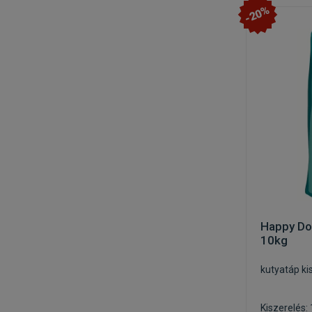
-20%
Happy Dog
10kg
kutyatáp ki
Kiszerelés: