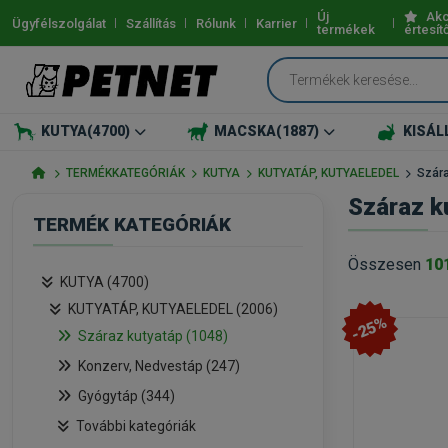
Új
Akc
Ügyfélszolgálat
Szállítás
Rólunk
Karrier
termékek
értesít
KUTYA
(4700)
MACSKA
(1887)
KISÁL
TERMÉKKATEGÓRIÁK
KUTYA
KUTYATÁP, KUTYAELEDEL
Szára
Száraz k
TERMÉK KATEGÓRIÁK
Összesen
10
KUTYA (4700)
KUTYATÁP, KUTYAELEDEL (2006)
-25%
Száraz kutyatáp (1048)
Konzerv, Nedvestáp (247)
Gyógytáp (344)
További kategóriák