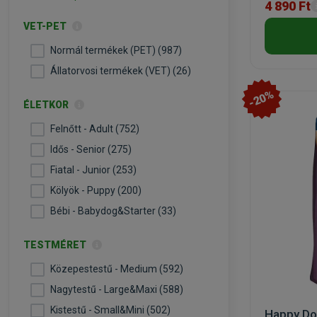
4 890 Ft
VET-PET
Normál termékek (PET) (987)
Állatorvosi termékek (VET) (26)
-20%
ÉLETKOR
Felnőtt - Adult (752)
Idős - Senior (275)
Fiatal - Junior (253)
Kölyök - Puppy (200)
Bébi - Babydog&Starter (33)
TESTMÉRET
Közepestestű - Medium (592)
Nagytestű - Large&Maxi (588)
Kistestű - Small&Mini (502)
Happy Do