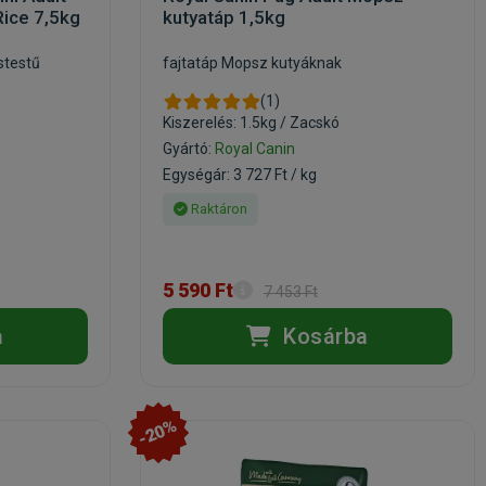
ice 7,5kg
kutyatáp 1,5kg
stestű
fajtatáp Mopsz kutyáknak
(1)
Kiszerelés: 1.5kg / Zacskó
Gyártó:
Royal Canin
Egységár: 3 727 Ft / kg
Raktáron
5 590 Ft
7 453 Ft
a
Kosárba
-20%