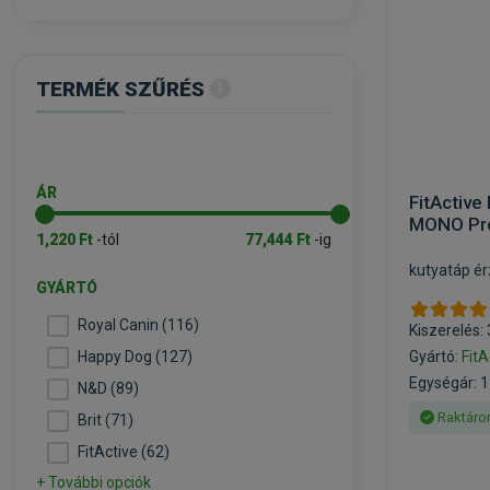
TERMÉK SZŰRÉS
ÁR
FitActive
MONO Pro
1,220 Ft
-tól
77,444 Ft
-ig
kutyatáp é
GYÁRTÓ
Royal Canin (116)
Kiszerelés:
Happy Dog (127)
Gyártó:
FitA
Egységár: 1
N&D (89)
Raktáro
Brit (71)
FitActive (62)
+ További opciók