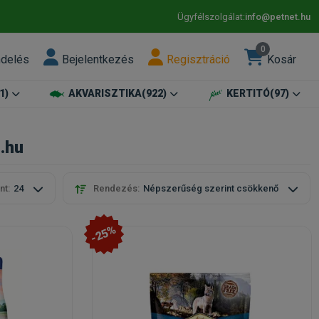
Ügyfélszolgálat:
info@petnet.hu
0
ndelés
Bejelentkezés
Regisztráció
Kosár
1)
AKVARISZTIKA
(922)
KERTITÓ
(97)
.hu
nt:
24
Rendezés:
Népszerűség szerint csökkenő
-25%