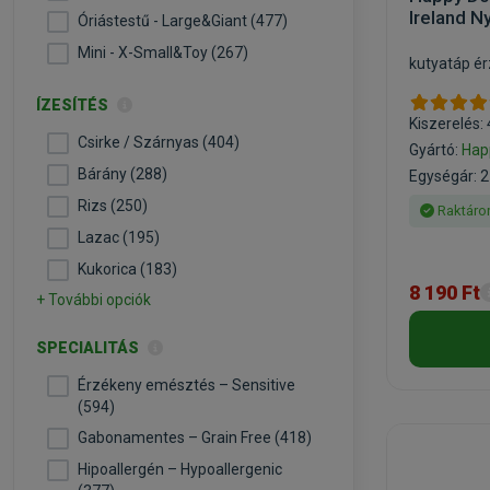
Ireland N
Óriástestű - Large&Giant (477)
Mini - X-Small&Toy (267)
kutyatáp é
ÍZESÍTÉS
Kiszerelés:
Csirke / Szárnyas (404)
Gyártó:
Hap
Bárány (288)
Egységár: 2
Rizs (250)
Raktáro
Lazac (195)
Kukorica (183)
8 190 Ft
+ További opciók
SPECIALITÁS
Érzékeny emésztés – Sensitive
(594)
Gabonamentes – Grain Free (418)
Hipoallergén – Hypoallergenic