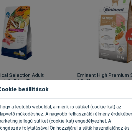
cal Selection Adult
Eminent High Premium 
nköly Búza Trópusi
15+2kg
 Mini 5kg
Cookie beállítások
 kutyáknak
kutyatáp idős kutyáknak
hogy a legtöbb weboldal, a miénk is sütiket (cookie-kat) az
 5kg / Zsák
Kiszerelés: 17kg / Zsák
lapvető működéshez. A nagyobb felhasználói élmény érdekébe
D
Gyártó:
Eminent
arketing jellegű sütiket (cookie-kat) engedélyezhet. A
 998 Ft / kg
Egységár: 882 Ft / kg
öngészés folytatásával Ön hozzájárul a sütik használatához és