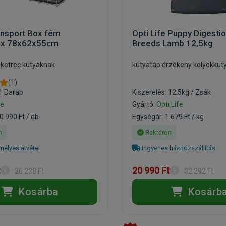
ansport Box fém
Opti Life Puppy Digestio
box 78x62x55cm
Breeds Lamb 12,5kg
óketrec kutyáknak
kutyatáp érzékeny kölyökkut
(1)
 1 Darab
Kiszerelés: 12.5kg / Zsák
ie
Gyártó:
Opti Life
0 990 Ft / db
Egységár: 1 679 Ft / kg
n
Raktáron
élyes átvétel
Ingyenes házhozszállítás
t
20 990 Ft
26 238 Ft
32 292 Ft
Kosárba
Kosárb