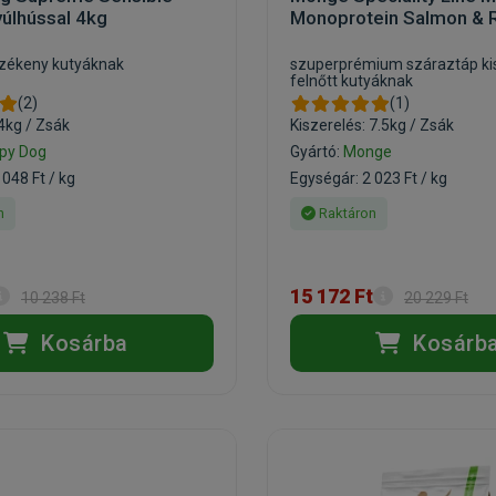
yúlhússal 4kg
Monoprotein Salmon & R
rzékeny kutyáknak
szuperprémium száraztáp ki
felnőtt kutyáknak
(2)
(1)
 4kg / Zsák
Kiszerelés: 7.5kg / Zsák
py Dog
Gyártó:
Monge
 048 Ft / kg
Egységár: 2 023 Ft / kg
n
Raktáron
15 172 Ft
10 238 Ft
20 229 Ft
Kosárba
Kosárb