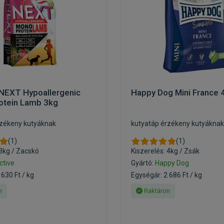
 NEXT Hypoallergenic
Happy Dog Mini France 
tein Lamb 3kg
rzékeny kutyáknak
kutyatáp érzékeny kutyáknak
(1)
(1)
 3kg / Zacskó
Kiszerelés: 4kg / Zsák
ctive
Gyártó:
Happy Dog
 630 Ft / kg
Egységár: 2 686 Ft / kg
n
Raktáron