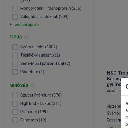
(377)
Monoprotein – Monoprotein (256)
Válogatós állatoknak (209)
+ További opciók
TÍPUS
Szárazeledel (1002)
Táplálékkiegészítő (2)
Semi-Moist jutalomfalat (2)
Pástétom (1)
N&D Tropi
Bárány Tö
gyümölcs
MINŐSÉG
prémiumtáp
Szuper Prémium (576)
A
High End – Luxus (211)
Kiszerelés:
a
Prémium (199)
Gyártó:
N&
m
Fenntartó (19)
Egységár: 2
b