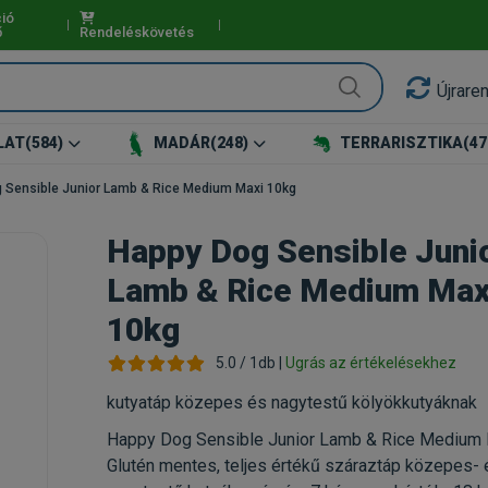
ió
ő
Rendeléskövetés
Újrare
LAT
(584)
MADÁR
(248)
TERRARISZTIKA
(47
 Sensible Junior Lamb & Rice Medium Maxi 10kg
Happy Dog Sensible Juni
Lamb & Rice Medium Max
10kg
5.0 / 1db |
Ugrás az értékelésekhez
kutyatáp közepes és nagytestű kölyökkutyáknak
Happy Dog Sensible Junior Lamb & Rice Medium 
Glutén mentes, teljes értékű száraztáp közepes- 