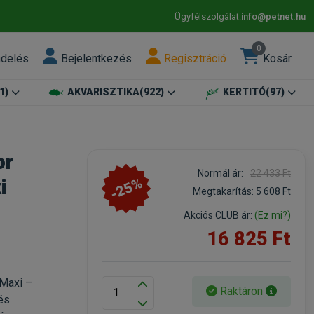
Ügyfélszolgálat:
info@petnet.hu
0
ndelés
Bejelentkezés
Regisztráció
Kosár
1)
AKVARISZTIKA
(922)
KERTITÓ
(97)
or
Normál ár:
22 433 Ft
-25%
i
Megtakarítás:
5 608 Ft
Akciós CLUB ár:
(Ez mi?)
16 825 Ft
Maxi –
Raktáron
és