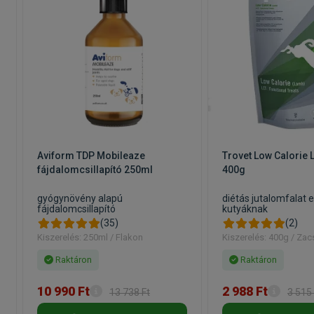
Alanlitikai összetevők
Nyersfehérje 26,0%, nyerszsír 13,0%, nyersrost 3%, n
0,08%, kálium 0,6%, omega-6 zsírsavak 2,5%, omega-3
Kapható kiszerelések: 1kg, 4kg,
10kg
Aviform TDP Mobileaze
Trovet Low Calorie
fájdalomcsillapító 250ml
400g
gyógynövény alapú
diétás jutalomfalat e
fájdalomcsillapító
kutyáknak
(35)
(2)
Kiszerelés: 250ml / Flakon
Kiszerelés: 400g / Za
Raktáron
Raktáron
10 990 Ft
2 988 Ft
13 738 Ft
3 515 