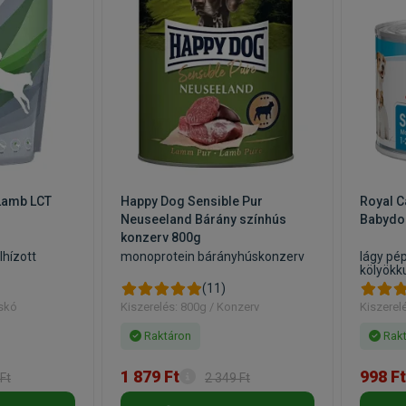
yershamu 7,5%, kalcium 1,50%, foszfor 1,10%, nátrium 0,40%, ma
zsírsavak 0,3%
 Lamb LCT
Happy Dog Sensible Pur
Royal C
Neuseeland Bárány színhús
Babydo
konzerv 800g
lhízott
monoprotein bárányhúskonzerv
lágy pép
kölyökk
(11)
cskó
Kiszerelés: 800g / Konzerv
Kiszerel
Raktáron
Rakt
1 879 Ft
998 Ft
Ft
2 349 Ft