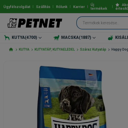
Új
Akc
Ügyfélszolgálat
Szállítás
Rólunk
Karrier
termékek
értesít
KUTYA
(4700)
MACSKA
(1887)
KISÁL
KUTYA
KUTYATÁP, KUTYAELEDEL
Száraz Kutyatáp
Happy Dog