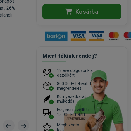
hónapos
mal, 26%
Kosárba
élandi
Miért tőlünk rendelj?
18 éve dolgozunk a
gazdikért
800 000+ teljesített
megrendelés
Környezetbarát
működés
Ingyenes szállítás
15 900 Ft felett
Megbízható
bolt