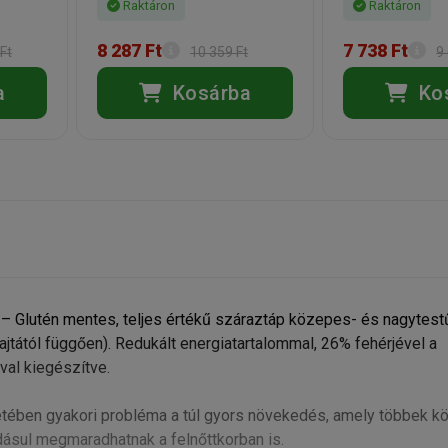
Raktáron
Raktáron
8 287 Ft
7 738 Ft
Ft
10 359 Ft
9
a
Kosárba
Ko
 Glutén mentes, teljes értékű száraztáp közepes- és nagytest
jtától függően). Redukált energiatartalommal, 26% fehérjével a
val kiegészítve.
etében gyakori probléma a túl gyors növekedés, amely többek kö
adásul megmaradhatnak a felnőttkorban is.