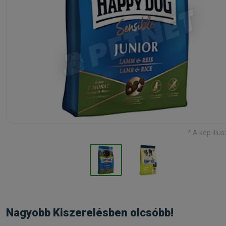
* A kép illus
Nagyobb Kiszerelésben olcsóbb!