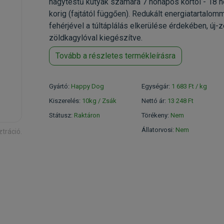
nagytestű kutyák számára 7 hónapos kórtól - 18 
korig (fajtától függően). Redukált energiatartalom
fehérjével a túltáplálás elkerülése érdekében, új-z
zöldkagylóval kiegészítve.
Tovább a részletes termékleírásra
Gyártó:
Happy Dog
Egységár:
1 683 Ft / kg
Kiszerelés:
10kg / Zsák
Nettó ár:
13 248 Ft
Státusz:
Raktáron
Törékeny:
Nem
Állatorvosi:
Nem
ztráció.