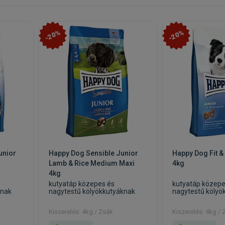
-20%
-20%
unior
Happy Dog Sensible Junior
Happy Dog Fit & 
Lamb & Rice Medium Maxi
4kg
4kg
kutyatáp közepes és
kutyatáp közepe
knak
nagytestű kölyökkutyáknak
nagytestű kölyö
Kiszerelés: 4kg / Zsák
Kiszerelés: 4kg / 