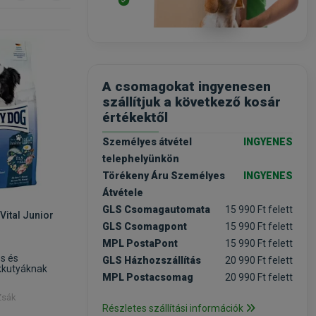
-20%
-20%
A csomagokat ingyenesen
szállítjuk a következő kosár
értékektől
Személyes átvétel
INGYENES
telephelyünkön
Törékeny Áru Személyes
INGYENES
Átvétele
GLS Csomagautomata
15 990 Ft felett
Vital Junior
Happy Dog Sensible Junior
Happy Dog
GLS Csomagpont
15 990 Ft felett
Lamb & Rice Medium Maxi
1kg
MPL PostaPont
15 990 Ft felett
1kg
s és
kutyatáp közepes és
kutyatáp
GLS Házhozszállítás
20 990 Ft felett
kkutyáknak
nagytestű kölyökkutyáknak
nagytest
MPL Postacsomag
20 990 Ft felett
Zsák
Kiszerelés: 1kg / Zacskó
Kiszerelés
Részletes szállítási információk