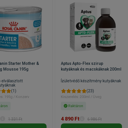
gnézium
anin Starter Mother &
Aptus Apto-Flex szirup
g Mousse 195g
kutyáknak és macskáknak 200ml
 elválasztott
Ízületvédő készítmény kutyáknak
utyáknak
(1)
(23)
és: 195g / Konzerv
Kiszerelés: 200ml / Üveg
áron
Raktáron
4 890 Ft
1 331 Ft
6 986 Ft