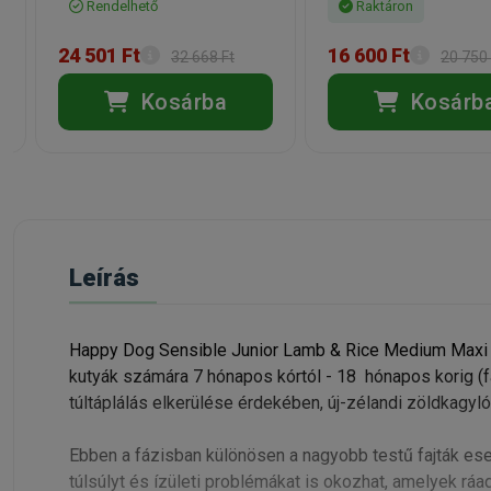
Rendelhető
Raktáron
24 501 Ft
16 600 Ft
32 668 Ft
20 750 
Kosárba
Kosárb
Leírás
Happy Dog Sensible Junior Lamb & Rice Medium Maxi –
kutyák számára 7 hónapos kórtól - 18 hónapos korig (fa
túltáplálás elkerülése érdekében, új-zélandi zöldkagyló
Ebben a fázisban különösen a nagyobb testű fajták es
túlsúlyt és ízületi problémákat is okozhat, amelyek rá