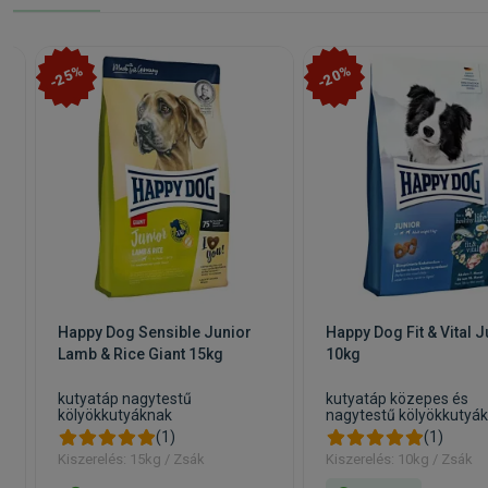
-25%
-20%
Happy Dog Sensible Junior
Happy Dog Fit & Vital J
Lamb & Rice Giant 15kg
10kg
kutyatáp nagytestű
kutyatáp közepes és
kölyökkutyáknak
nagytestű kölyökkutyá
(1)
(1)
Kiszerelés: 15kg / Zsák
Kiszerelés: 10kg / Zsák