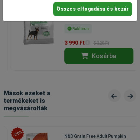
Összetevők:
1kg
Összes elfogadása és bezár
Sertés (90%), borsó (4%), napraforgóolaj.
kutyatáp érzékeny kutyáknak
Kiszerelés: 1kg / Zacskó
Analitikai összetevők:
Nyersfehérje 7%, nyerszsírok 7%, nyershamu 2%, nyersrost
Raktáron
1%, nedvesség 80%.
3 990 Ft
5 320 Ft
Adalékanyagok (kilogrammonként):
A-vitamin 2.760 NE, D3-vitamin 178 NE, E-vitamin 13 mg, C-
Kosárba
vitamin 40 mg, B1-vitamin 2 mg, B2-vitamin 2,4 mg,
Niacinamid 8 mg, B6-vitamin 1 mg, B12-vitamin 0,01 mg,
folsav 0,1 mg, betain-hidroklorid 200 mg, réz (réz(II)-
szulfát-pentahidrát) 1,6 mg, taurin 50 mg.
Mások ezeket a
Kapható kiszerelések:
Exclusion Hypoallergenic Pork &
termékeket is
Pea konzerv 6x400g
megvásárolták
Gyártó:
Exclusion
Egységár:
4 665.00 Ft / kg
Kiszerelés:
2400g / Csomag
Nettó ár:
8 815,75 Ft
-20%
Státusz:
Raktáron
Törékeny:
Nem
N&D Grain Free Adult Pumpkin