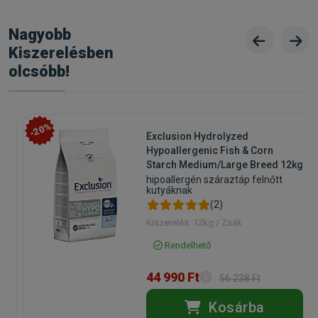
Nagyobb
Kiszerelésben
olcsóbb!
-20%
Exclusion Hydrolyzed
Hypoallergenic Fish & Corn
Starch Medium/Large Breed 12kg
hipoallergén száraztáp felnőtt
kutyáknak
(2)
Kiszerelés: 12kg / Zsák
Rendelhető
44 990 Ft
56 238 Ft
Kosárba