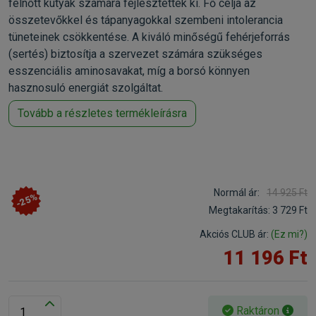
felnőtt kutyák számára fejlesztettek ki. Fő célja az
összetevőkkel és tápanyagokkal szembeni intolerancia
tüneteinek csökkentése. A kiváló minőségű fehérjeforrás
(sertés) biztosítja a szervezet számára szükséges
esszenciális aminosavakat, míg a borsó könnyen
hasznosuló energiát szolgáltat.
Tovább a részletes termékleírásra
Normál ár:
14 925 Ft
-25%
Megtakarítás:
3 729 Ft
Akciós CLUB ár:
(Ez mi?)
11 196 Ft
Raktáron