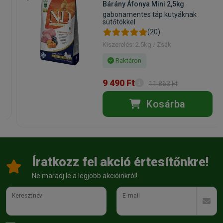
Állatorvosi:
Igen
Bárány Áfonya Mini 2,5kg
gabonamentes táp kutyáknak
sütőtökkel
(20)
Kiszerelés: 2.5kg / Zsák
Raktáron
9 490 Ft
11 863 Ft
Kosárba
Íratkozz fel akció értesítőnkre!
Ne maradj le a legjobb akcióinkról!
Keresztnév
E-mail