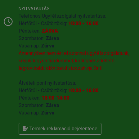
NYITVATARTÁS:
Telefonos Ügyfélszolgálat nyitvatartása:
Hétfőtől - Csütörtökig:
10:00 - 16:00
Pénteken:
ZÁRVA
Szombaton:
Zárva
Vasárnap:
Zárva
Amennyiben nem éri el azonnal ügyfélszolgálatunk,
kérjük legyen türelemmel, kollégánk a lehető
legrövidebb időn belül visszahivja Önt!
Átvételi pont nyitvatartása:
Hétfőtől - Csütörtökig:
10:00 - 16:00
Pénteken:
10:00-14:00
Szombaton:
Zárva
Vasárnap:
Zárva
Termék reklamáció bejelentése