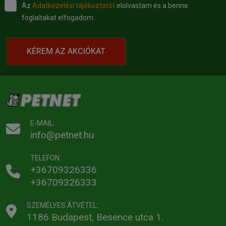
Az
Adatkezelési tájékoztatót
elolvastam és a benne
foglaltakat elfogadom.
KÉREM AZ AKCIÓKAT
E-MAIL:
info@petnet.hu
TELEFON:
+36709326336
+36709326333
SZEMÉLYES ÁTVÉTEL:
1186 Budapest, Besence utca 1.