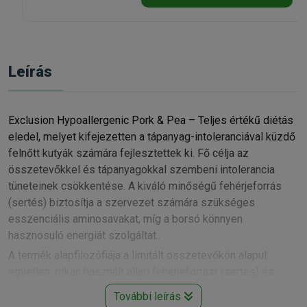
Leírás
Exclusion Hypoallergenic Pork & Pea – Teljes értékű diétás
eledel, melyet kifejezetten a tápanyag-intoleranciával küzdő
felnőtt kutyák számára fejlesztettek ki. Fő célja az
összetevőkkel és tápanyagokkal szembeni intolerancia
tüneteinek csökkentése. A kiváló minőségű fehérjeforrás
(sertés) biztosítja a szervezet számára szükséges
esszenciális aminosavakat, míg a borsó könnyen
hasznosuló energiát szolgáltat..
A termék alapfilozófiája a limitált összetevőkön alapul:
egyetlen, ritkán használt állati fehérjeforrást (sertés) és
egyetlen, könnyen emészthető szénhidrátforrást (borsó)
További leírás
tartalmaz. Ezzel a megközelítéssel jelentősen csökkenthető