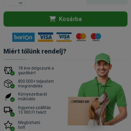
Kosárba
Miért tőlünk rendelj?
18 éve dolgozunk a
gazdikért
800 000+ teljesített
megrendelés
Környezetbarát
működés
Ingyenes szállítás
15 900 Ft felett
Megbízható
bolt