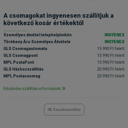
A csomagokat ingyenesen szállítjuk a
következő kosár értékektől
Személyes átvétel telephelyünkön
INGYENES
Törékeny Áru Személyes Átvétele
INGYENES
GLS Csomagautomata
15 990 Ft felett
GLS Csomagpont
15 990 Ft felett
MPL PostaPont
15 990 Ft felett
GLS Házhozszállítás
20 990 Ft felett
MPL Postacsomag
20 990 Ft felett
Részletes szállítási információk
Összehasonlítás