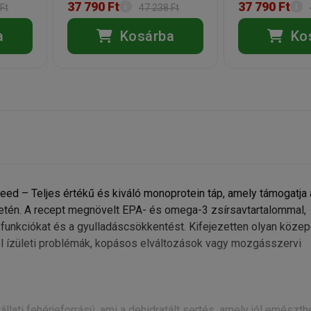
37 790 Ft
37 790 Ft
Ft
47 238 Ft
a
Kosárba
Ko
ed – Teljes értékű és kiváló monoprotein táp, amely támogatja
esetén. A recept megnövelt EPA- és omega-3 zsírsavtartalommal,
ti funkciókat és a gyulladáscsökkentést. Kifejezetten olyan köze
él ízületi problémák, kopásos elváltozások vagy mozgásszervi
lati fehérjeforrású, ami a dehidratált sertés, amely jól emészth