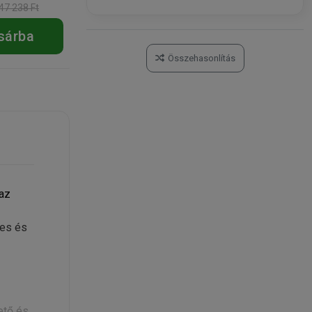
37 790 Ft
37 790 
47 238 Ft
47 238 Ft
sárba
Kosárba
Összehasonlítás
 az
pes és
ető és