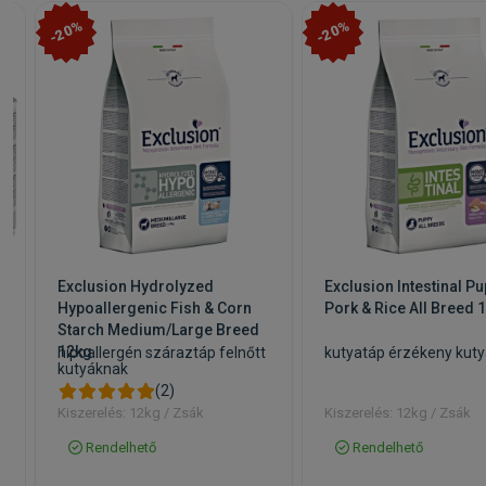
-20%
-20%
Exclusion Hydrolyzed
Exclusion Intestinal P
Hypoallergenic Fish & Corn
Pork & Rice All Breed 
Starch Medium/Large Breed
12kg
hipoallergén száraztáp felnőtt
kutyatáp érzékeny kut
kutyáknak
(2)
Kiszerelés: 12kg / Zsák
Kiszerelés: 12kg / Zsák
Rendelhető
Rendelhető