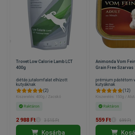
Trovet Low Calorie Lamb LCT
Animonda Vom Fein
400g
Grain Free Szarvas
diétás jutalomfalat elhízott
prémium pástétom v
kutyáknak
kutyáknak
(2)
(12)
Kiszerelés: 400g / Zacskó
Kiszerelés: 150g / Alut
Raktáron
Raktáron
2 988 Ft
559 Ft
3 515 Ft
699 Ft
Kosárba
Kosá