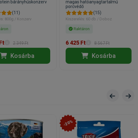
tein bárányhúskonzerv
magas hatóanyagtartalmú
porcvédő
(11)
(15)
és: 800g / Konzerv
Kiszerelés: 60 db / Doboz
áron
Raktáron
Ft
6 425 Ft
2 349 Ft
8 567 Ft
Kosárba
Kosárba
-20%