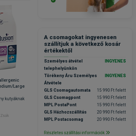
-20%
-20%
A csomagokat ingyenesen
szállítjuk a következő kosár
értékektől
Személyes átvétel
INGYENES
telephelyünkön
Törékeny Áru Személyes
INGYENES
llergenic
Exclusion Hepatic Pork & Rice
Exclusion
Átvétele
Medium/Large
& Pea Medium/Large Breed
Sorghum 
GLS Csomagautomata
15 990 Ft felett
12kg
Medium/L
GLS Csomagpont
15 990 Ft felett
ny kutyáknak
kutyatáp érzékeny kutyáknak
száraztá
védelmér
MPL PostaPont
15 990 Ft felett
GLS Házhozszállítás
20 990 Ft felett
/ Zsák
Kiszerelés: 12kg / Zsák
Kiszerelés
MPL Postacsomag
20 990 Ft felett
Rendelhető
Rende
Részletes szállítási információk