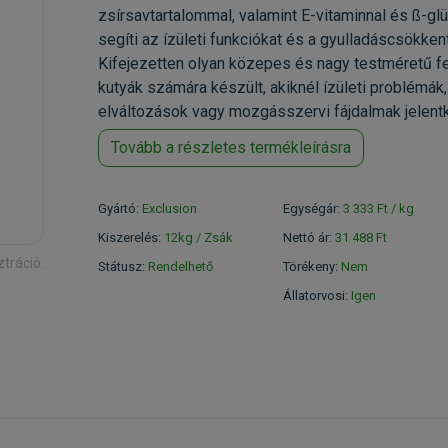
zsírsavtartalommal, valamint E-vitaminnal és ß-gl
segíti az ízületi funkciókat és a gyulladáscsökken
Kifejezetten olyan közepes és nagy testméretű fe
kutyák számára készült, akiknél ízületi problémák
elváltozások vagy mozgásszervi fájdalmak jelent
Tovább a részletes termékleírásra
Gyártó:
Exclusion
Egységár:
3 333 Ft / kg
Kiszerelés:
12kg / Zsák
Nettó ár:
31 488 Ft
ztráció.
Státusz:
Rendelhető
Törékeny:
Nem
Állatorvosi:
Igen