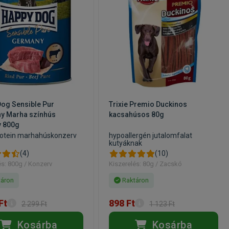
og Sensible Pur
Trixie Premio Duckinos
y Marha színhús
kacsahúsos 80g
v 800g
otein marhahúskonzerv
hypoallergén jutalomfalat
kutyáknak
(4)
(10)
és: 800g / Konzerv
Kiszerelés: 80g / Zacskó
áron
Raktáron
Ft
898 Ft
2 299 Ft
1 123 Ft
Kosárba
Kosárba