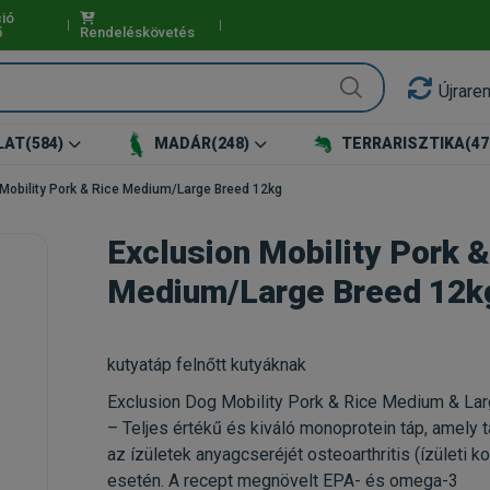
ió
ő
Rendeléskövetés
Újrare
LAT
(584)
MADÁR
(248)
TERRARISZTIKA
(47
 Mobility Pork & Rice Medium/Large Breed 12kg
Exclusion Mobility Pork &
Medium/Large Breed 12k
kutyatáp felnőtt kutyáknak
Exclusion Dog Mobility Pork & Rice Medium & La
– Teljes értékű és kiváló monoprotein táp, amely 
az ízületek anyagcseréjét osteoarthritis (ízületi k
esetén. A recept megnövelt EPA- és omega-3