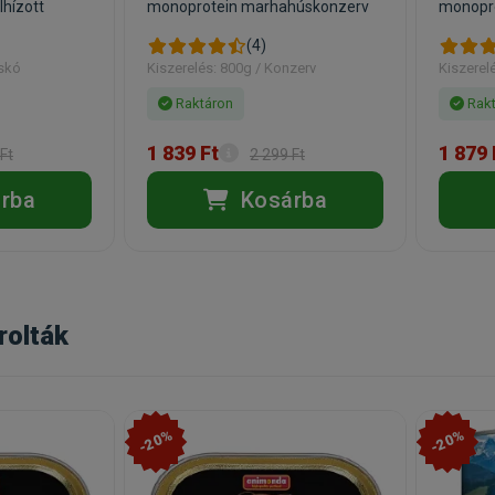
lhízott
monoprotein marhahúskonzerv
monopro
(4)
cskó
Kiszerelés: 800g / Konzerv
Kiszerel
Raktáron
Rakt
1 839 Ft
1 879 
Ft
2 299 Ft
rba
Kosárba
rolták
-20%
-20%