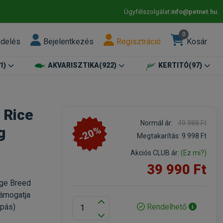
Ügyfélszolgálat:
info@petnet.hu
0
ndelés
Bejelentkezés
Regisztráció
Kosár
1)
AKVARISZTIKA
(922)
KERTITÓ
(97)
 Rice
Normál ár:
49 988 Ft
-20%
g
Megtakarítás:
9 998 Ft
Akciós CLUB ár:
(Ez mi?)
39 990 Ft
rge Breed
támogatja
Rendelhető
opás)