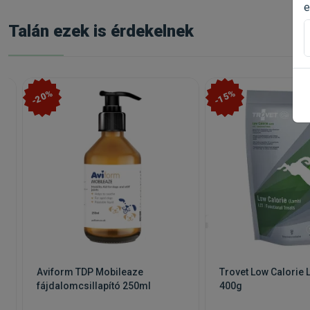
Nyersfehérje 22%, nyerszsír 12%, nyershamu 6,5%, nye
e
zsírsavak 1,4%, EPA 0,3%.
Talán ezek is érdekelnek
Etetési útmutató:
A napi adagot a kutya mérete, testsúlya és aktivitása ala
Etetése előtt érdemes az állatorvossal konzultálni. Ke
javaslatra alkalmazható.
-20%
-15%
Kapható kiszerelések: Exclusion Dog Mobility Pork &
Medium & Large Breed 12kg
Aviform TDP Mobileaze
Trovet Low Calorie
fájdalomcsillapító 250ml
400g