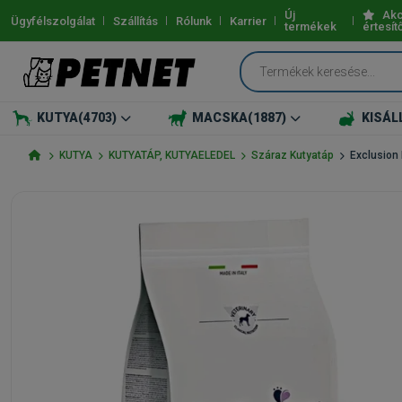
Új
Akc
Ügyfélszolgálat
Szállítás
Rólunk
Karrier
termékek
értesít
KUTYA
(4703)
MACSKA
(1887)
KISÁL
KUTYA
KUTYATÁP, KUTYAELEDEL
Száraz Kutyatáp
Exclusion