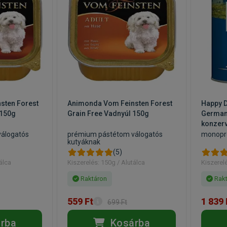
sten Forest
Animonda Vom Feinsten Forest
Happy D
 150g
Grain Free Vadnyúl 150g
German
konzer
álogatós
prémium pástétom válogatós
monopr
kutyáknak
(5)
álca
Kiszerelés: 150g / Alutálca
Kiszerel
Raktáron
Rakt
559 Ft
1 839 
699 Ft
rba
Kosárba