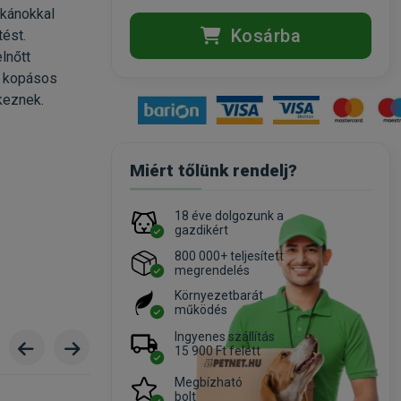
ükánokkal
Kosárba
tést.
lnőtt
, kopásos
keznek.
Miért tőlünk rendelj?
18 éve dolgozunk a
gazdikért
800 000+ teljesített
megrendelés
Környezetbarát
működés
Ingyenes szállítás
15 900 Ft felett
Megbízható
bolt