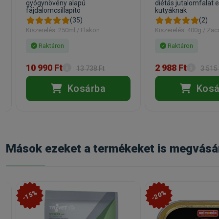
gyógynövény alapú
diétás jutalomfalat e
fájdalomcsillapító
kutyáknak
(35)
(2)
Kiszerelés: 250ml / Flakon
Kiszerelés: 400g / Za
Raktáron
Raktáron
10 990 Ft
2 988 Ft
13 738 Ft
3 515 
Kosárba
Kosá
Mások ezeket a termékeket is megvásá
-15%
-20%