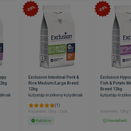
-20%
-20%
uppy
Exclusion Intestinal Pork &
Exclusion Hypoa
12kg
Rice Medium/Large Breed
Fish & Potato 
12kg
Breed 12kg
yáknak
kutyatáp érzékeny kutyáknak
kutyatáp érzéke
(1)
Kiszerelés: 12kg / Zsák
Kiszerelés: 12kg 
Raktáron
Rendelhető