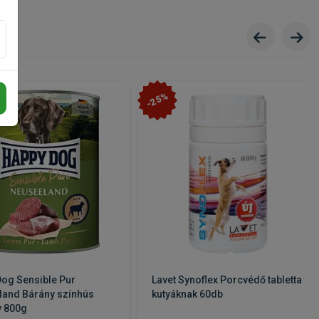
i
-25%
 & Rice
og Sensible Pur
Lavet Synoflex Porcvédő tabletta
land Bárány színhús
kutyáknak 60db
v 800g