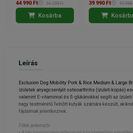
44 990 Ft
39 990 Ft
56 238 Ft
49 988 
Kosárba
Kosárb
Leírás
Exclusion Dog Mobility Pork & Rice Medium & Large Bre
ízületek anyagcseréjét osteoarthritis (ízületi kopás) 
valamint E-vitaminnal és ß-glükánokkal segíti az ízüle
nagy testméretű felnőtt kutyák számára készült, akikn
fájdalmak jelentkeznek.
Főbb jellemzői:
• A táp monoprotein jellegének köszönhetően egyetlen ál