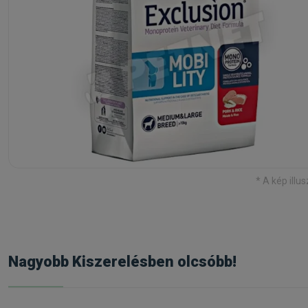
* A kép illus
Nagyobb Kiszerelésben olcsóbb!