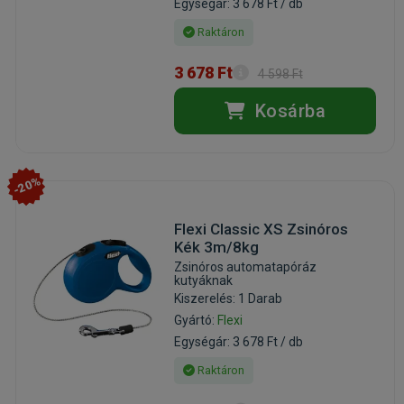
Egységár: 3 678 Ft / db
Raktáron
3 678 Ft
4 598 Ft
Kosárba
-20%
Flexi Classic XS Zsinóros
Kék 3m/8kg
Zsinóros automatapóráz
kutyáknak
Kiszerelés: 1 Darab
Gyártó:
Flexi
Egységár: 3 678 Ft / db
Raktáron