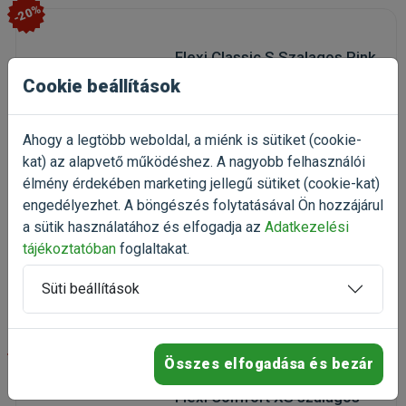
-20%
Flexi Classic S Szalagos Pink
5m/15kg
Cookie beállítások
Szalagos automatapóráz
kutyáknak
Kiszerelés: 1 Darab
Ahogy a legtöbb weboldal, a miénk is sütiket (cookie-
Gyártó:
Flexi
kat) az alapvető működéshez. A nagyobb felhasználói
Egységár: 5 754 Ft / db
élmény érdekében marketing jellegű sütiket (cookie-kat)
Rendelhető
engedélyezhet. A böngészés folytatásával Ön hozzájárul
a sütik használatához és elfogadja az
Adatkezelési
5 754 Ft
7 193 Ft
tájékoztatóban
foglaltakat.
Kosárba
Süti beállítások
-20%
Összes elfogadása és bezár
Flexi Comfort XS szalagos