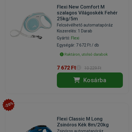
Flexi New Comfort M
szalagos Világoskék Fehér
25kg/5m
Felcsévélhető automatapóráz
Kiszerelés: 1 Darab
Gyártó:
Flexi
Egységár: 7 672 Ft / db
Raktáron, utolsó darabok
7 672 Ft
10 229 Ft
Kosárba
-20%
Flexi Classic M Long
Zsinóros Kék 8m/20kg
Zsinóros automatapóráz