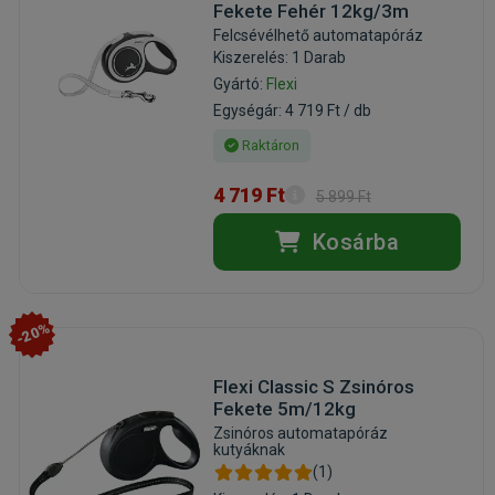
Fekete Fehér 12kg/3m
Felcsévélhető automatapóráz
Kiszerelés: 1 Darab
Gyártó:
Flexi
Egységár: 4 719 Ft / db
Raktáron
4 719 Ft
5 899 Ft
Kosárba
-20%
Flexi Classic S Zsinóros
Fekete 5m/12kg
Zsinóros automatapóráz
kutyáknak
(1)