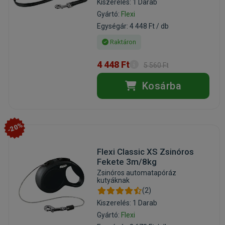
Kiszerelés: 1 Darab
Gyártó:
Flexi
Egységár: 4 448 Ft / db
Raktáron
4 448 Ft
5 560 Ft
Kosárba
-20%
Flexi Classic XS Zsinóros
Fekete 3m/8kg
Zsinóros automatapóráz
kutyáknak
(2)
Kiszerelés: 1 Darab
Gyártó:
Flexi