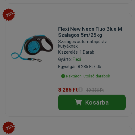
-20%
Flexi New Neon Fluo Blue M
Szalagos 5m/25kg
Szalagos automatapóráz
kutyáknak
Kiszerelés: 1 Darab
Gyártó:
Flexi
Egységár: 8 285 Ft / db
Raktáron, utolsó darabok
8 285 Ft
10 356 Ft
Kosárba
-25%