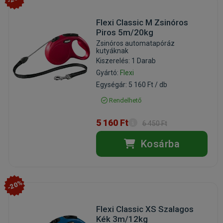
Flexi Classic M Zsinóros
Piros 5m/20kg
Zsinóros automatapóráz
kutyáknak
Kiszerelés: 1 Darab
Gyártó:
Flexi
Egységár: 5 160 Ft / db
Rendelhető
5 160 Ft
6 450 Ft
Kosárba
-20%
Flexi Classic XS Szalagos
Kék 3m/12kg