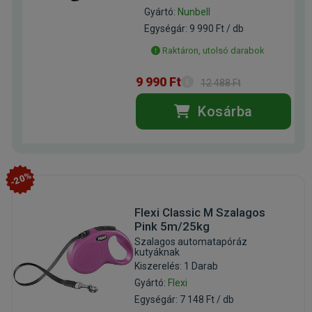
Gyártó:
Nunbell
Egységár: 9 990 Ft / db
Raktáron, utolsó darabok
9 990 Ft
12 488 Ft
Kosárba
-20%
Flexi Classic M Szalagos
Pink 5m/25kg
Szalagos automatapóráz
kutyáknak
Kiszerelés: 1 Darab
Gyártó:
Flexi
Egységár: 7 148 Ft / db