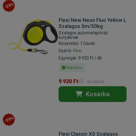
-20%
Flexi New Neon Fluo Yellow L
Szalagos 5m/50kg
Szalagos automatapóráz
kutyáknak
Kiszerelés: 1 Darab
Gyártó:
Flexi
Egységár: 9 920 Ft / db
Raktáron
9 920 Ft
12 400 Ft
Kosárba
-20%
Flexi Classic XS Szalagos