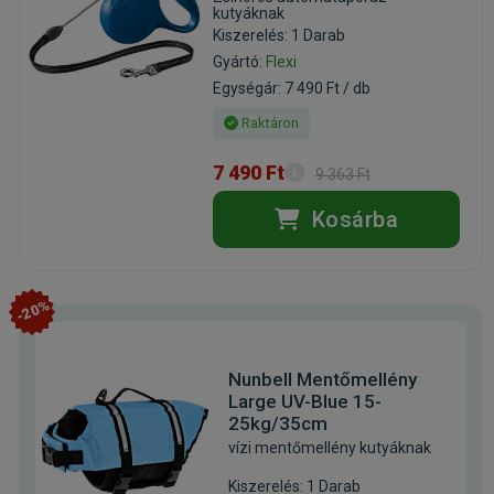
kutyáknak
Kiszerelés: 1 Darab
Gyártó:
Flexi
Egységár: 7 490 Ft / db
Raktáron
7 490 Ft
9 363 Ft
Kosárba
-20%
Nunbell Mentőmellény
Large UV-Blue 15-
25kg/35cm
vízi mentőmellény kutyáknak
Kiszerelés: 1 Darab