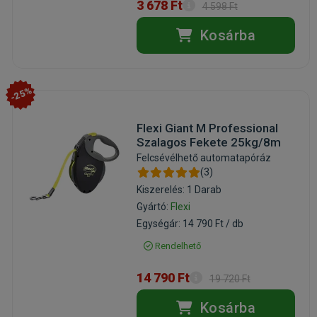
3 678 Ft
4 598 Ft
Kosárba
-25%
Flexi Giant M Professional
Szalagos Fekete 25kg/8m
Felcsévélhető automatapóráz
(3)
Kiszerelés: 1 Darab
Gyártó:
Flexi
Egységár: 14 790 Ft / db
Rendelhető
14 790 Ft
19 720 Ft
Kosárba