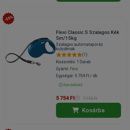
-20%
Flexi Classic S Szalagos Kék
5m/15kg
Szalagos automatapóráz
kutyáknak
(1)
Kiszerelés: 1 Darab
Gyártó:
Flexi
Egységár: 5 754 Ft / db
Rendelhető
5 754 Ft
7 193 Ft
Kosárba