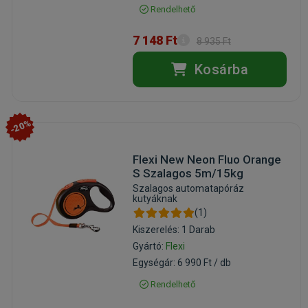
Rendelhető
7 148 Ft
8 935 Ft
Kosárba
-20%
Flexi New Neon Fluo Orange
S Szalagos 5m/15kg
Szalagos automatapóráz
kutyáknak
(1)
Kiszerelés: 1 Darab
Gyártó:
Flexi
Egységár: 6 990 Ft / db
Rendelhető