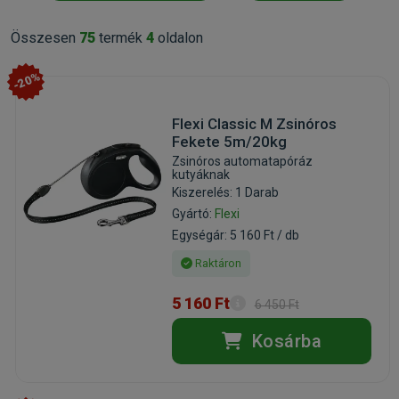
Összesen
75
termék
4
oldalon
-20%
Flexi Classic M Zsinóros
Fekete 5m/20kg
Zsinóros automatapóráz
kutyáknak
Kiszerelés: 1 Darab
Gyártó:
Flexi
Egységár: 5 160 Ft / db
Raktáron
5 160 Ft
6 450 Ft
Kosárba