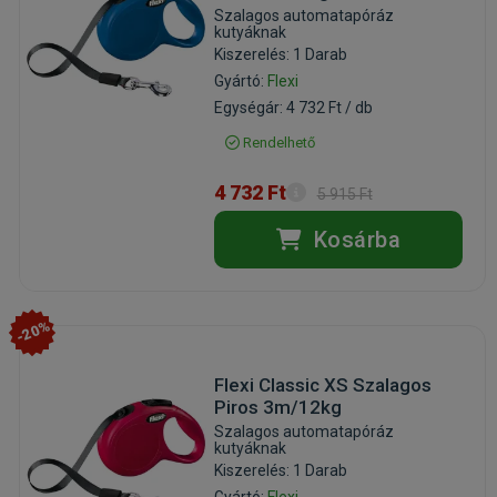
Szalagos automatapóráz
kutyáknak
Kiszerelés: 1 Darab
Gyártó:
Flexi
Egységár: 4 732 Ft / db
Rendelhető
4 732 Ft
5 915 Ft
Kosárba
-20%
Flexi Classic XS Szalagos
Piros 3m/12kg
Szalagos automatapóráz
kutyáknak
Kiszerelés: 1 Darab