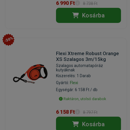
6 990 Ft
8 738 Ft
Kosárba
-30%
Flexi Xtreme Robust Orange
XS Szalagos 3m/15kg
Szalagos automatapóráz
kutyáknak
Kiszerelés: 1 Darab
Gyártó:
Flexi
Egységár: 6 158 Ft / db
Raktáron, utolsó darabok
6 158 Ft
8 797 Ft
Kosárba