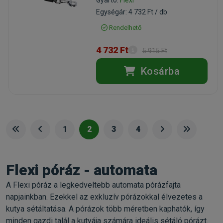
Gyártó:
Flexi
Egységár: 4 732 Ft / db
Rendelhető
4 732 Ft
5 915 Ft
Kosárba
1
2
3
4
Flexi póráz - automata
A Flexi póráz a legkedveltebb automata pórázfajta
napjainkban. Ezekkel az exkluzív pórázokkal élvezetes a
kutya sétáltatása. A pórázok több méretben kaphatók, így
minden gazdi talál a kutyája számára ideális sétáló pórázt.