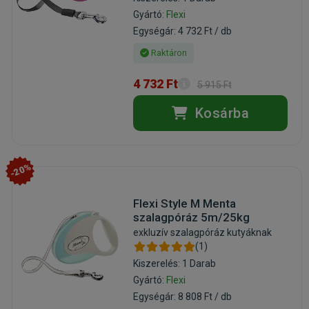
Gyártó:
Flexi
Egységár: 4 732 Ft / db
Raktáron
4 732 Ft
5 915 Ft
Kosárba
-20%
Flexi Style M Menta
szalagpóráz 5m/25kg
exkluzív szalagpóráz kutyáknak
(1)
Kiszerelés: 1 Darab
Gyártó:
Flexi
Egységár: 8 808 Ft / db