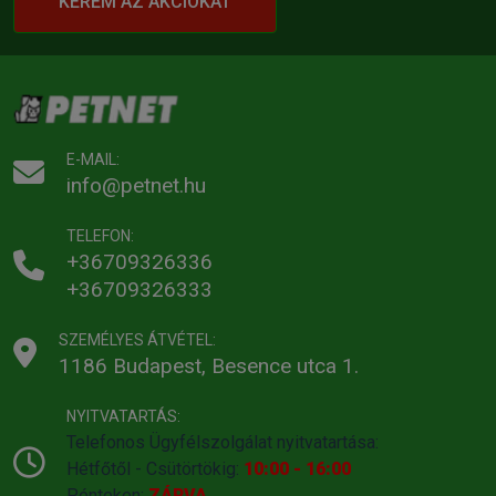
KÉREM AZ AKCIÓKAT
E-MAIL:
info@petnet.hu
TELEFON:
+36709326336
+36709326333
SZEMÉLYES ÁTVÉTEL:
1186 Budapest, Besence utca 1.
NYITVATARTÁS:
Telefonos Ügyfélszolgálat nyitvatartása:
Hétfőtől - Csütörtökig:
10:00 - 16:00
Pénteken:
ZÁRVA