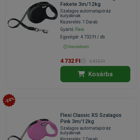
Fekete 3m/12kg
Szalagos automatapóráz
kutyáknak
Kiszerelés: 1 Darab
Gyártó:
Flexi
Egységár: 4 732 Ft / db
Rendelhető
4 732 Ft
5 915 Ft
Kosárba
-20%
Flexi Classic XS Szalagos
Pink 3m/12kg
Szalagos automatapóráz
kutyáknak
Kiszerelés: 1 Darab