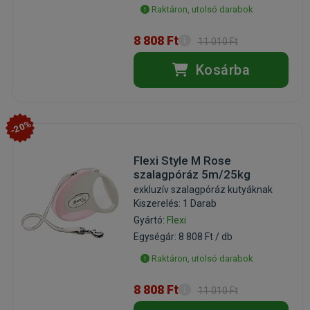
Raktáron, utolsó darabok
8 808 Ft
11 010 Ft
Kosárba
-20%
Flexi Style M Rose
szalagpóráz 5m/25kg
exkluzív szalagpóráz kutyáknak
Kiszerelés: 1 Darab
Gyártó:
Flexi
Egységár: 8 808 Ft / db
Raktáron, utolsó darabok
8 808 Ft
11 010 Ft