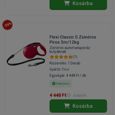
Kosárba
-20%
Flexi Classic S Zsinóros
Piros 5m/12kg
Zsinóros automatapóráz
kutyáknak
(1)
Kiszerelés: 1 Darab
Gyártó:
Flexi
Egységár: 4 448 Ft / db
Raktáron
4 448 Ft
5 560 Ft
Kosárba