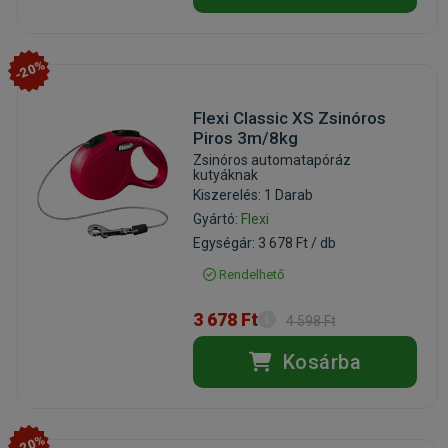
-20%
Flexi Classic XS Zsinóros
Piros 3m/8kg
Zsinóros automatapóráz
kutyáknak
Kiszerelés: 1 Darab
Gyártó:
Flexi
Egységár: 3 678 Ft / db
Rendelhető
3 678 Ft
4 598 Ft
Kosárba
-20%