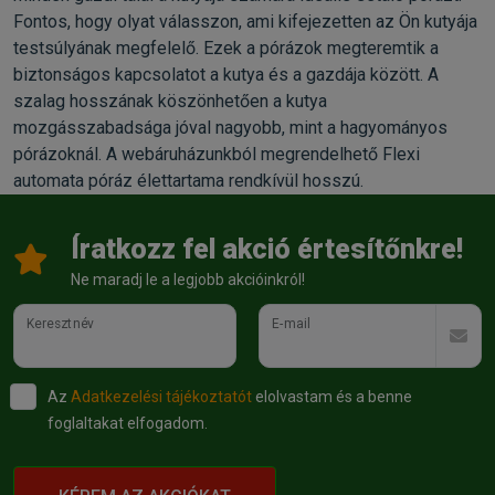
Fontos, hogy olyat válasszon, ami kifejezetten az Ön kutyája
testsúlyának megfelelő. Ezek a pórázok megteremtik a
biztonságos kapcsolatot a kutya és a gazdája között. A
szalag hosszának köszönhetően a kutya
mozgásszabadsága jóval nagyobb, mint a hagyományos
pórázoknál. A webáruházunkból megrendelhető Flexi
automata póráz élettartama rendkívül hosszú.
Íratkozz fel akció értesítőnkre!
Ne maradj le a legjobb akcióinkról!
Keresztnév
E-mail
Az
Adatkezelési tájékoztatót
elolvastam és a benne
foglaltakat elfogadom.