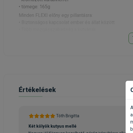
• tömege: 165g
Minden FLEXI előny egy pillantásra:
• Biztonságos kapcsolat ember és állat között
• Több mozgásszabadság a kutyának
• Egyszerű kezelhetőség a gazdinak
• Szabadalmazott fékrendszer a minden helyzetben hat
• Megbízható visszahúzó rendszer, amely megakadály
• Változatos megjelenés – klasszikus, divatos vagy el
• Nagy terhelhetőség a törésálló anyagoknak köszönh
• Hosszú élettartamú minőségi termék »Made in German
• Pontosság a legkisebb részletekig, elégedett vásárló
Értékelések
Kapható színek: Flexi New Neon Fluo S Szalagos 5m/
Fluo L Szalagos 5m/50kg
A
a
Tóth Brigitta
m
Két kölyök kutyus mellé
b