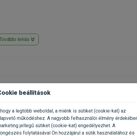
További leírás
ásos irányításért
ozza a póráz belógását
egáns
etően
y«, szakemberek által ajánlva
k mindenütt a világon
Cookie beállítások
12kg,
Flexi New Neon Fluo M Szalagos 5m/25kg
, Flexi New 
hogy a legtöbb weboldal, a miénk is sütiket (cookie-kat) az
lapvető működéshez. A nagyobb felhasználói élmény érdekébe
Már próbáltad a termék
2023.04.19.
Oszd meg tapasztalatod a tö
arketing jellegű sütiket (cookie-kat) engedélyezhet. A
gazdival!
öngészés folytatásával Ön hozzájárul a sütik használatához és