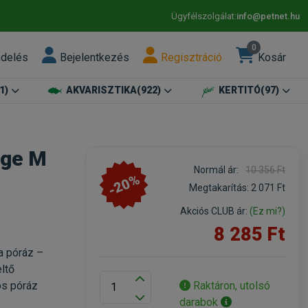
Ügyfélszolgálat:
info@petnet.hu
0
ndelés
Bejelentkezés
Regisztráció
Kosár
1)
AKVARISZTIKA
(922)
KERTITÓ
(97)
nge M
Normál ár:
10 356 Ft
-20%
Megtakarítás:
2 071 Ft
Akciós CLUB ár:
(Ez mi?)
8 285 Ft
a póráz –
ltő
Raktáron, utolsó
os póráz
darabok