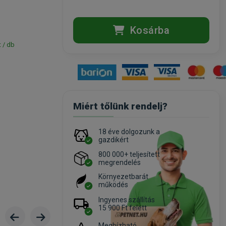
Kosárba
t / db
Miért tőlünk rendelj?
18 éve dolgozunk a
gazdikért
800 000+ teljesített
megrendelés
Környezetbarát
működés
Ingyenes szállítás
15 900 Ft felett
Megbízható