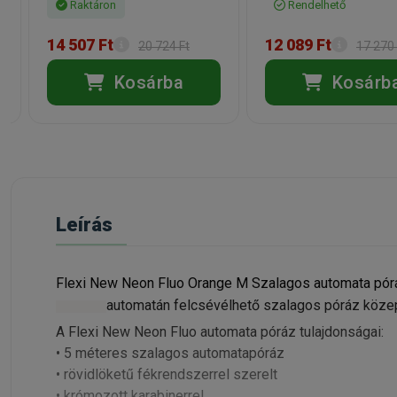
Raktáron
Rendelhető
14 507 Ft
12 089 Ft
20 724 Ft
17 270 
Kosárba
Kosárb
Leírás
Flexi New Neon Fluo Orange M Szalagos automata pó
automatán felcsévélhető szalagos póráz közep
dekorált,
A Flexi New Neon Fluo automata póráz tulajdonságai:
• 5 méteres szalagos automatapóráz
• rövidlöketű fékrendszerrel szerelt
• krómozott karabinerrel