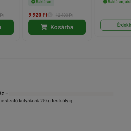
Raktáron
Raktáron, uto
9 920 Ft
Ft
12 400 Ft
Érdekl
a
Kosárba
ráz –
Különleges neon fényvisszaverő és figyelemfelkeltő színnel
estestű kutyáknak 25kg testsúlyig.