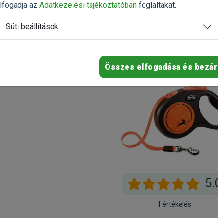
s kistestű kutyáknak:)
lfogadja az
Adatkezelési tájékoztatóban
foglaltakat.
Értékelés írása
Süti beállítások
Összes elfogadása és bezár
5.
1 értékelés