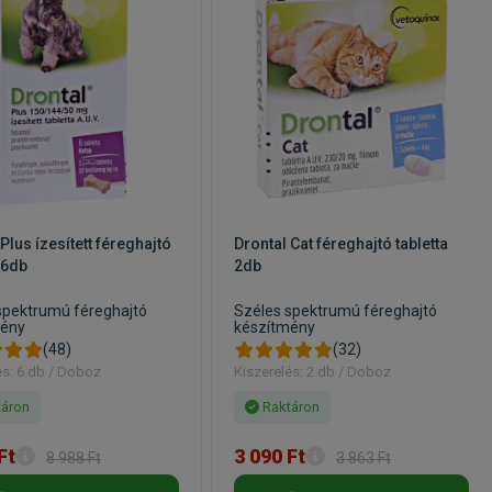
Plus ízesített féreghajtó
Drontal Cat féreghajtó tabletta
 6db
2db
spektrumú féreghajtó
Széles spektrumú féreghajtó
mény
készítmény
(48)
(32)
és: 6 db / Doboz
Kiszerelés: 2 db / Doboz
áron
Raktáron
Ft
3 090 Ft
8 988 Ft
3 863 Ft