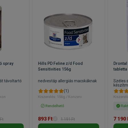
ó spray
Hills PD Feline z/d Food
Drontal 
Sensitivities 156g
tabletta
át távoltartó
nedvestáp allergiás macskáknak
Széles 
készít
(1)
akon
Kiszerelés: 156g / Konzerv
Kiszerel
Rendelhető
Rakt
893 Ft
7 190 
Ft
1 191 Ft