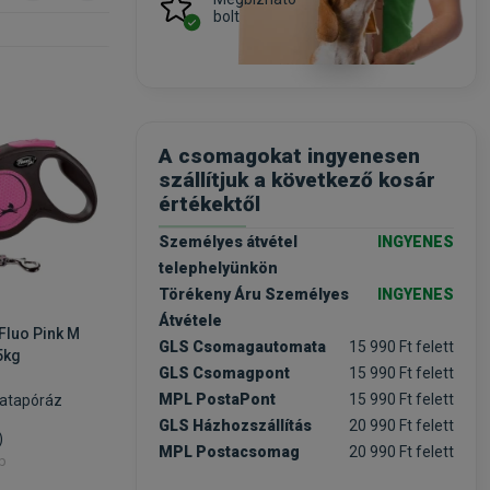
bolt
-30%
-20%
A csomagokat ingyenesen
szállítjuk a következő kosár
értékektől
Személyes átvétel
INGYENES
telephelyünkön
Törékeny Áru Személyes
INGYENES
Átvétele
Fluo Pink M
Flexi Xtreme Robust Orange
Flexi Ne
GLS Csomagautomata
15 990 Ft felett
5kg
M Szalagos 5m/35kg
Szalago
GLS Csomagpont
15 990 Ft felett
MPL PostaPont
15 990 Ft felett
atapóráz
Szalagos automatapóráz
Szalagos
kutyáknak
kutyákna
GLS Házhozszállítás
20 990 Ft felett
)
(2)
MPL Postacsomag
20 990 Ft felett
ab
Kiszerelés: 1 Darab
Kiszerelés