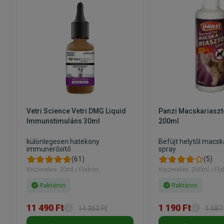
a
Vetri Science Vetri DMG Liquid
Panzi Macskariaszt
Immunstimuláns 30ml
200ml
különlegesen hatékony
Befújt helytől macsk
immunerősítő
spray
(61)
(5)
Kiszerelés: 30ml / Flakon
Kiszerelés: 200ml / Fl
Raktáron
Raktáron
11 490 Ft
1 190 Ft
14 363 Ft
1 587 