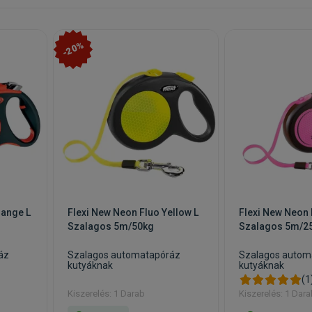
-20%
range L
Flexi New Neon Fluo Yellow L
Flexi New Neon 
Szalagos 5m/50kg
Szalagos 5m/2
áz
Szalagos automatapóráz
Szalagos autom
kutyáknak
kutyáknak
(1
Kiszerelés: 1 Darab
Kiszerelés: 1 Dar