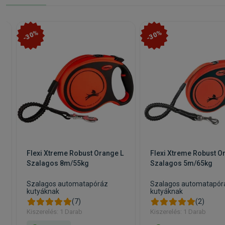
-30%
-30%
Flexi Xtreme Robust Orange L
Flexi Xtreme Robust O
Szalagos 8m/55kg
Szalagos 5m/65kg
Szalagos automatapóráz
Szalagos automatapór
kutyáknak
kutyáknak
(7)
(2)
Kiszerelés: 1 Darab
Kiszerelés: 1 Darab