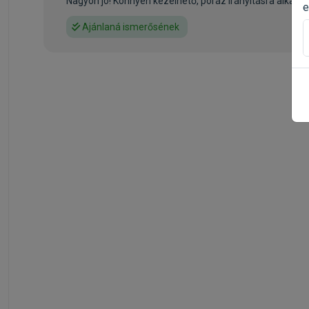
Nagyon jó! Könnyen kezelhető, póráz irányításra alkalma
e
Ajánlaná ismerősének