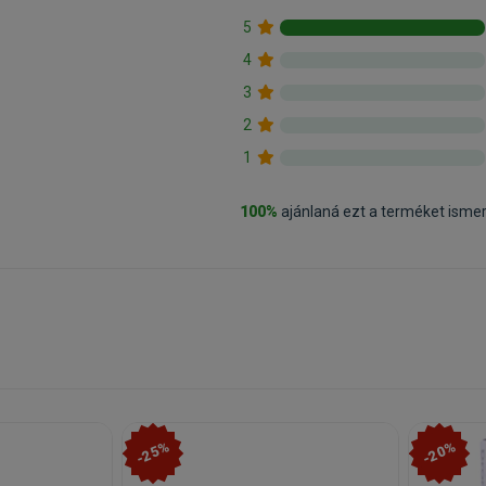
5
4
3
2
1
100%
ajánlaná ezt a terméket isme
-25%
-20%