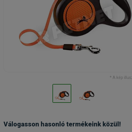
* A kép illus
Válogasson hasonló termékeink közül!