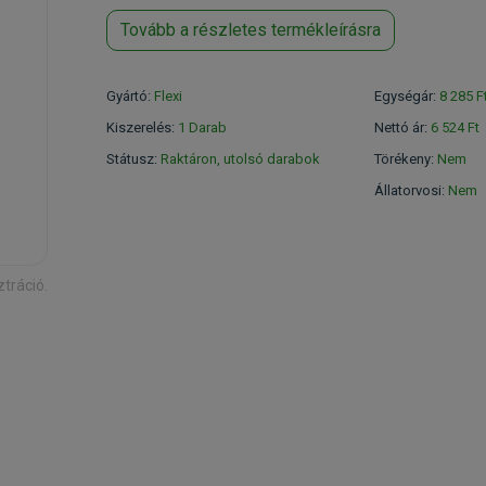
Tovább a részletes termékleírásra
Gyártó:
Flexi
Egységár:
8 285 F
Kiszerelés:
1 Darab
Nettó ár:
6 524 Ft
Státusz:
Raktáron, utolsó darabok
Törékeny:
Nem
Állatorvosi:
Nem
ztráció.