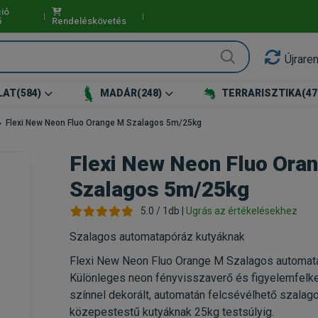
ió
ő
Rendeléskövetés
Újrare
LAT
(584)
MADÁR
(248)
TERRARISZTIKA
(47
Flexi New Neon Fluo Orange M Szalagos 5m/25kg
Flexi New Neon Fluo Ora
Szalagos 5m/25kg
5.0 / 1db |
Ugrás az értékelésekhez
Szalagos automatapóráz kutyáknak
Flexi New Neon Fluo Orange M Szalagos automat
Különleges neon fényvisszaverő és figyelemfelke
színnel dekorált, automatán felcsévélhető szalag
közepestestű kutyáknak 25kg testsúlyig.