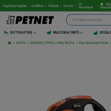
Új
Akc
Ügyfélszolgálat
Szállítás
Rólunk
Karrier
termékek
értesít
KUTYA
(4700)
MACSKA
(1887)
KISÁL
KUTYA
NYAKÖRV, PÓRÁZ, HÁM, BILÉTA
Flexi Automata Póráz