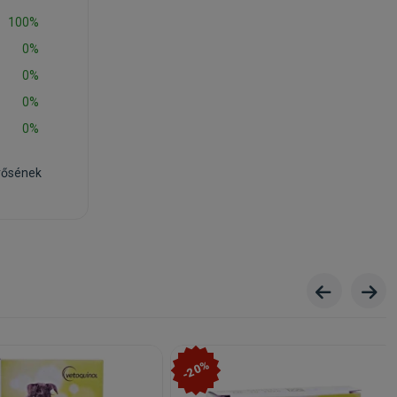
100%
0%
0%
0%
0%
rősének
-20%