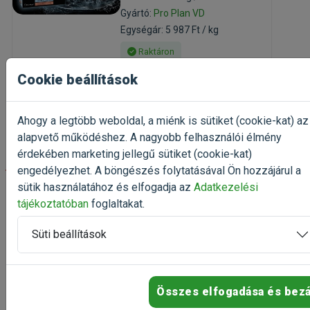
Gyártó:
Pro Plan VD
Egységár: 5 987 Ft / kg
Raktáron
Cookie beállítások
4 490 Ft
6 908 Ft
Kosárba
Ahogy a legtöbb weboldal, a miénk is sütiket (cookie-kat) az
alapvető működéshez. A nagyobb felhasználói élmény
érdekében marketing jellegű sütiket (cookie-kat)
-20%
engedélyezhet. A böngészés folytatásával Ön hozzájárul a
sütik használatához és elfogadja az
Adatkezelési
Pro Plan VD Feline NF
tájékoztatóban
foglaltakat.
Renal Function Advance
Care csirke 10x85g
Süti beállítások
nedvestáp felnőtt macskáknak
(1)
Kiszerelés: 850g / Karton
Összes elfogadása és bez
Gyártó:
Pro Plan VD