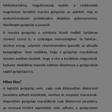
fehérjetartalma, húgykövesség esetén a csökkentett
magnézium tartalmú
macska gyógytáp
az ajánlott, míg az
emésztőrendszeri problémákra általában gabonamentes,
hipollergén
gyógytáp
a javasolt.
A macska gyógytáp a színtiszta húsok mellett tartalmaz
növényi rostot is, a szükséges mennyiségben, és fehérje-,
ásványi anyag, valamint vitamintartalma igazodik az aktuális
betegséghez. Nem mellékes, hogy a
gyógytáp macskáknak
minden esetben ízesített, hogy a cica a korábban megszokott
kedvenc eledeléhez hasonló ízekben élvezhesse a gyógyulását
segítő gyógytápot is.
Mikor tilos?
A legtöbb gyógytáp nem, vagy csak kifejezetten állatorvosi
javaslatra adható kölyöknek, vemhes és szoptató macskának.
Alapvetően
gyógytáp macskáknak
csak állatorvosi javaslatra,
az orvossal történt egyeztetés után adható, a gyógyszeres