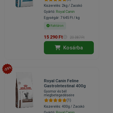
Kiszerelés: 2kg / Zacskó
Gyártó:
Royal Canin
Egységár: 7 645 Ft / kg
Raktáron
15 290 Ft
20 387 Ft
Kosárba
-25%
Royal Canin Feline
GastroIntestinal 400g
Gyomor és bél
megbetegedéseire
(1)
Kiszerelés: 400g / Zacskó
Gyártó:
Royal Canin