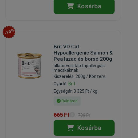
Kosárba
-10%
Brit VD Cat
Hypoallergenic Salmon &
Pea lazac és borsó 200g
állatorvosi táp tápallergiás
macskáknak
Kiszerelés: 200g / Konzerv
Gyártó:
Brit
Egységár: 3 325 Ft / kg
Raktáron
665 Ft
739 Ft
Kosárba