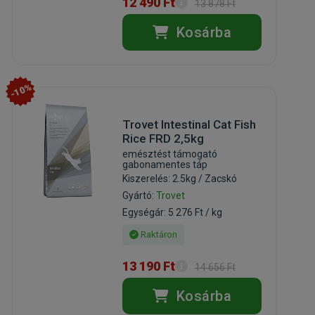
12 490 Ft
13 878 Ft
Kosárba
-10%
Trovet Intestinal Cat Fish
Rice FRD 2,5kg
emésztést támogató
gabonamentes táp
Kiszerelés: 2.5kg / Zacskó
Gyártó:
Trovet
Egységár: 5 276 Ft / kg
Raktáron
13 190 Ft
14 656 Ft
Kosárba