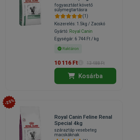
fogyasztást követő
súlymegtartásra
(1)
Kiszerelés: 1.5kg / Zacskó
Gyártó:
Royal Canin
Egységár: 6 744 Ft / kg
Raktáron
10 116 Ft
13 488 Ft
Kosárba
-25%
Royal Canin Feline Renal
Special 4kg
száraztáp vesebeteg
macskáknak