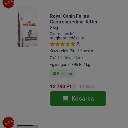
-25%
Royal Canin Feline
GastroIntestinal Kitten
2kg
Gyomor és bél
megbetegedéseire
(2)
Kiszerelés: 2kg / Zacskó
Gyártó:
Royal Canin
Egységár: 6 395 Ft / kg
Raktáron
12 790 Ft
17 053 Ft
Kosárba
-25%