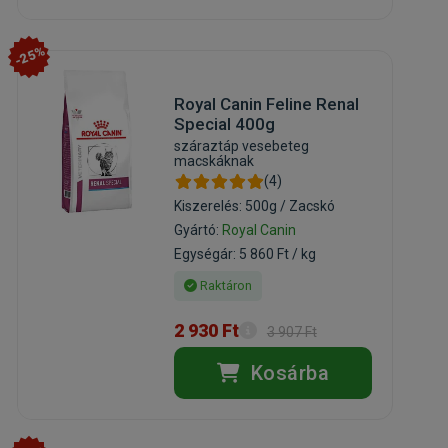
-25%
Royal Canin Feline Renal
Special 400g
száraztáp vesebeteg
macskáknak
(4)
Kiszerelés: 500g / Zacskó
Gyártó:
Royal Canin
Egységár: 5 860 Ft / kg
Raktáron
2 930 Ft
3 907 Ft
Kosárba