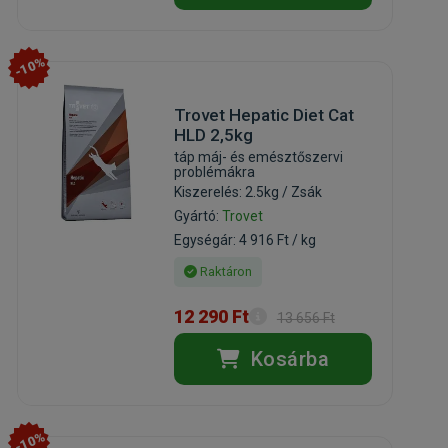
-10%
Trovet Hepatic Diet Cat
HLD 2,5kg
táp máj- és emésztőszervi
problémákra
Kiszerelés: 2.5kg / Zsák
Gyártó:
Trovet
Egységár: 4 916 Ft / kg
Raktáron
12 290 Ft
13 656 Ft
Kosárba
-10%