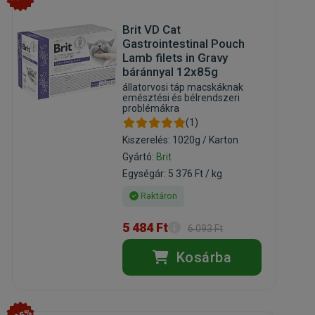
Brit VD Cat
Gastrointestinal Pouch
Lamb filets in Gravy
báránnyal 12x85g
állatorvosi táp macskáknak
emésztési és bélrendszeri
problémákra
(1)
Kiszerelés: 1020g / Karton
Gyártó:
Brit
Egységár: 5 376 Ft / kg
Raktáron
5 484 Ft
6 093 Ft
Kosárba