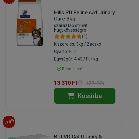
Hills PD Feline s/d Urinary
Care 3kg
száraztáp struvit
húgykövességre
(1)
Kiszerelés: 3kg / Zacskó
Gyártó:
Hills
Egységár: 4 437 Ft / kg
Rendelhető
13 310 Ft
17 747 Ft
Kosárba
-10%
Brit VD Cat Urinary &