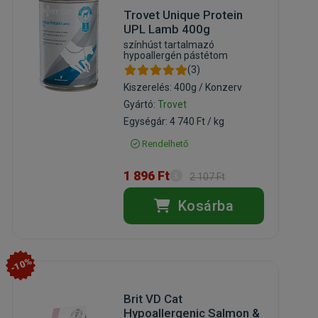
Trovet Unique Protein
UPL Lamb 400g
színhúst tartalmazó
hypoallergén pástétom
(3)
Kiszerelés: 400g / Konzerv
Gyártó:
Trovet
Egységár: 4 740 Ft / kg
Rendelhető
1 896 Ft
2 107 Ft
Kosárba
-10%
Brit VD Cat
Hypoallergenic Salmon &