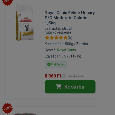
-25%
Royal Canin Feline Urinary
S/O Moderate Calorie
1,5kg
száraztáp struvit
húgykövességre
(5)
Kiszerelés: 1500g / Zacskó
Gyártó:
Royal Canin
Egységár: 5 573 Ft / kg
Raktáron
8 360 Ft
11 147 Ft
Kosárba
-10%