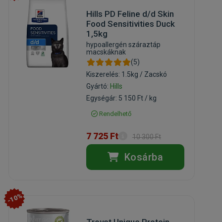
Hills PD Feline d/d Skin
Food Sensitivities Duck
1,5kg
hypoallergén száraztáp
macskáknak
(5)
Kiszerelés: 1.5kg / Zacskó
Gyártó:
Hills
Egységár: 5 150 Ft / kg
Rendelhető
7 725 Ft
10 300 Ft
Kosárba
-10%