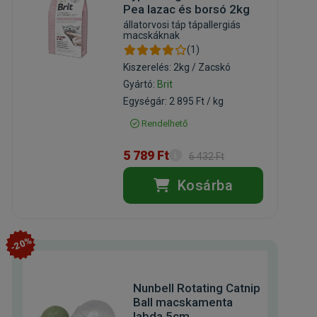
Pea lazac és borsó 2kg
állatorvosi táp tápallergiás
macskáknak
(1)
Kiszerelés: 2kg / Zacskó
Gyártó:
Brit
Egységár: 2 895 Ft / kg
Rendelhető
5 789 Ft
6 432 Ft
Kosárba
-20%
Nunbell Rotating Catnip
Ball macskamenta
labda 5cm