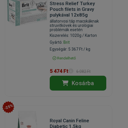
Stress Relief Turkey
Pouch filets in Gravy
pulykával 12x85g
állatorvosi táp macskáknak
struvitkövek és urológiai
problémák esetén
Kiszerelés: 1020g / Karton
Gyártó:
Brit
Egységár: 5 367 Ft / kg
Rendelhető
5 474 Ft
6 082 Ft
Kosárba
-25%
Royal Canin Feline
Diabetic 1,5kg