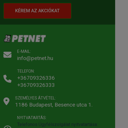
KÉREM AZ AKCIÓKAT
E-MAIL:
info@petnet.hu
TELEFON:
+36709326336
+36709326333
SZEMÉLYES ÁTVÉTEL:
1186 Budapest, Besence utca 1.
NYITVATARTÁS:
Telefonos Ügyfélszolgálat nyitvatartása: