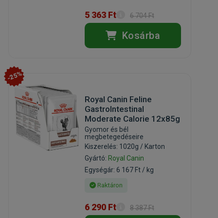
5 363 Ft
6 704 Ft
Kosárba
-25%
Royal Canin Feline
GastroIntestinal
Moderate Calorie 12x85g
Gyomor és bél
megbetegedéseire
Kiszerelés: 1020g / Karton
Gyártó:
Royal Canin
Egységár: 6 167 Ft / kg
Raktáron
6 290 Ft
8 387 Ft