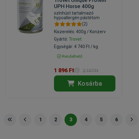
Trovet Unique Protein
UPH Horse 400g
színhúst tartalmazó
hypoallergén pástétom
(2)
Kiszerelés: 400g / Konzerv
Gyártó:
Trovet
Egységár: 4 740 Ft / kg
Rendelhető
1 896 Ft
2 107 Ft
Kosárba
1
2
3
4
5
6