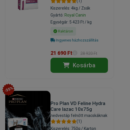
(1)
Kiszerelés: 4kg / Zsák
Gyártó:
Royal Canin
Egységár: 5 423 Ft / kg
Raktáron
Ingyenes házhozszállítás
21 690 Ft
28 920 Ft
Kosárba
-35%
Pro Plan VD Feline Hydra
Care lazac 10x75g
nedvestáp felnőtt macskáknak
(1)
Kiszerelés: 750g / Karton