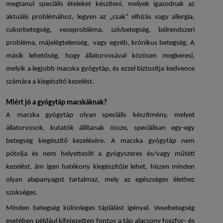
megtanul speciális ételeket készíteni, melyek igazodnak az
aktuális problémához, legyen az „csak” elhízás vagy allergia,
cukorbetegség, veseprobléma, szívbetegség, bélrendszeri
probléma, májelégtelenség, vagy egyéb, krónikus betegség. A
másik lehetőség, hogy állatorvosával közösen megkeresi,
melyik a legjobb
macska gyógytáp
, és ezzel biztosítja kedvence
számára a kiegészítő kezelést.
Miért jó a
gyógytáp macskáknak
?
A
macska gyógytáp
olyan speciális készítmény, melyet
állatorvosok, kutatók állítanak össze, speciálisan egy-egy
betegség kiegészítő kezelésére. A
macska gyógytáp
nem
pótolja és nem helyettesíti a gyógyszeres és/vagy műtéti
kezelést, ám igen hatékony kiegészítője lehet, hiszen minden
olyan alapanyagot tartalmaz, mely az egészséges élethez
szükséges.
Minden betegség különleges táplálást igényel. Vesebetegség
esetében például kifejezetten fontos a táp alacsony foszfor- és