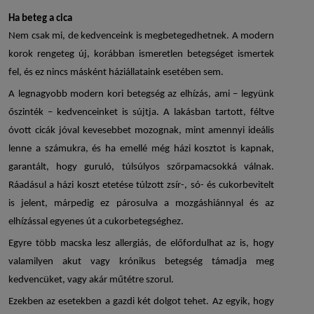
Ha beteg a cica
Nem csak mi, de kedvenceink is megbetegedhetnek. A modern
korok rengeteg új, korábban ismeretlen betegséget ismertek
fel, és ez nincs másként háziállataink esetében sem.
A legnagyobb modern kori betegség az elhízás, ami – legyünk
őszinték – kedvenceinket is sújtja. A lakásban tartott, féltve
óvott cicák jóval kevesebbet mozognak, mint amennyi ideális
lenne a számukra, és ha emellé még házi kosztot is kapnak,
garantált, hogy guruló, túlsúlyos szőrpamacsokká válnak.
Ráadásul a házi koszt etetése túlzott zsír-, só- és cukorbevitelt
is jelent, márpedig ez párosulva a mozgáshiánnyal és az
elhízással egyenes út a cukorbetegséghez.
Egyre több macska lesz allergiás, de előfordulhat az is, hogy
valamilyen akut vagy krónikus betegség támadja meg
kedvencüket, vagy akár műtétre szorul.
Ezekben az esetekben a gazdi két dolgot tehet. Az egyik, hogy