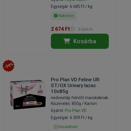
Egységár: 6 685 Ft / kg
Raktáron
2 674 Ft
3 565 Ft
Kosárba
-20%
Pro Plan VD Feline UR
ST/OX Urinary lazac
10x85g
nedvestáp felnőtt macskáknak
Kiszerelés: 850g / Karton
Gyártó:
Pro Plan VD
Egységár: 6 309 Ft / kg
Rendelhető