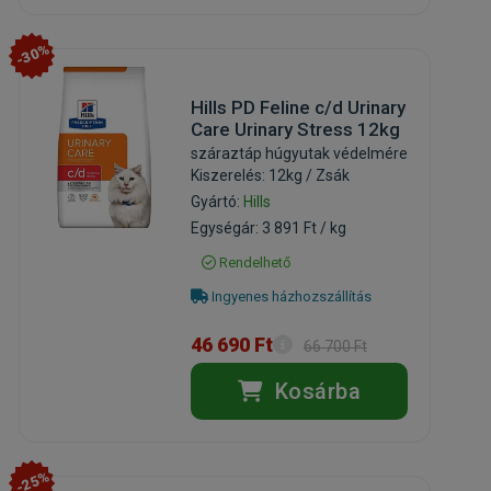
-30%
Hills PD Feline c/d Urinary
Care Urinary Stress 12kg
száraztáp húgyutak védelmére
Kiszerelés: 12kg / Zsák
Gyártó:
Hills
Egységár: 3 891 Ft / kg
Rendelhető
Ingyenes házhozszállítás
46 690 Ft
66 700 Ft
Kosárba
-25%