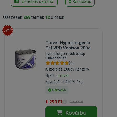
Termékek szűrése
Rendezés
Összesen
269
termék
12
oldalon
-10%
Trovet Hypoallergenic
Cat VRD Venison 200g
hypoallergén nedvestáp
macskáknak
(6)
Kiszerelés: 200g / Konzerv
Gyártó:
Trovet
Egységár: 6 450 Ft / kg
Raktáron
1 290 Ft
1 433 Ft
Kosárba