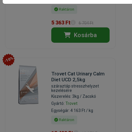
Egységár: 6 309 Ft / kg
Raktáron
5 363 Ft
6 704 Ft
Kosárba
-10%
Trovet Cat Urinary Calm
Diet UCD 2,5kg
száraztáp stresszhelyzet
kezelésére
Kiszerelés: 3kg / Zacskó
Gyártó:
Trovet
Egységár: 4 163 Ft / kg
Raktáron