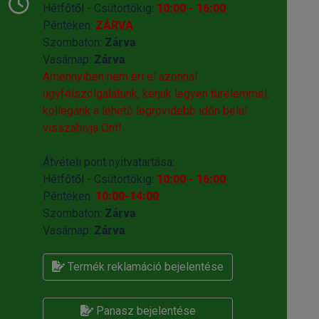
Hétfőtől - Csütörtökig:
10:00 - 16:00
Pénteken:
ZÁRVA
Szombaton:
Zárva
Vasárnap:
Zárva
Amennyiben nem éri el azonnal
ügyfélszolgálatunk, kérjük legyen türelemmel,
kollégánk a lehető legrövidebb időn belül
visszahivja Önt!
Átvételi pont nyitvatartása:
Hétfőtől - Csütörtökig:
10:00 - 16:00
Pénteken:
10:00-14:00
Szombaton:
Zárva
Vasárnap:
Zárva
Termék reklamáció bejelentése
Panasz bejelentése