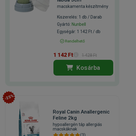
macskamenta készítmény
Kiszerelés: 1 db / Darab
Gyártó:
Nunbell
Egységár: 1 142 Ft / db
Rendelhető
1 142 Ft
1 428 Ft
Kosárba
-25%
Royal Canin Anallergenic
Feline 2kg
hypoallergén táp allergiás
macskáknak
(3)