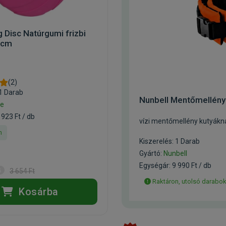
g Disc Natúrgumi frizbi
4cm
(2)
 1 Darab
Nunbell Mentőmellén
ie
 923 Ft / db
vízi mentőmellény kutyákn
n
Kiszerelés: 1 Darab
Gyártó:
Nunbell
Egységár: 9 990 Ft / db
3 654 Ft
Raktáron, utolsó darabo
Kosárba