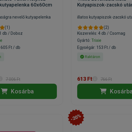
 kutyapelenka 60x60cm
Kutyapiszok-zacskó utá
aságra nevelő kutyapelenka
illatos kutyapiszok-zacskó ut
(1)
(2)
 1 db / Doboz
Kiszerelés: 4 db / Csomag
ie
Gyártó:
Trixie
 605 Ft / db
Egységár: 153 Ft / db
n
Raktáron
613 Ft
7 006 Ft
766 Ft
Kosárba
Kosárb
-20%