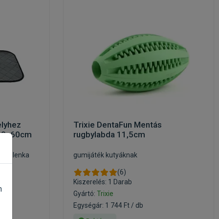
elyhez
Trixie DentaFun Mentás
 40x60cm
rugbylabda 11,5cm
yapelenka
gumijáték kutyáknak
(6)
Kiszerelés: 1 Darab
n
Gyártó:
Trixie
Egységár: 1 744 Ft / db