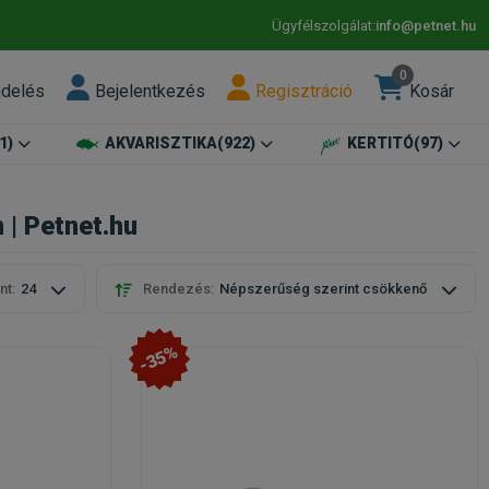
Ügyfélszolgálat:
info@petnet.hu
0
ndelés
Bejelentkezés
Regisztráció
Kosár
1)
AKVARISZTIKA
(922)
KERTITÓ
(97)
 | Petnet.hu
nt:
24
Rendezés:
Népszerűség szerint csökkenő
-35%