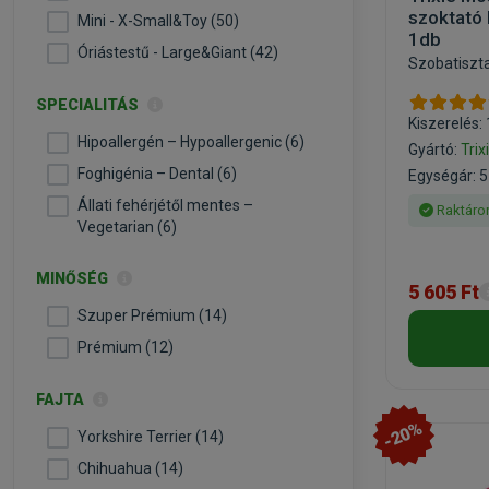
szoktató
Mini - X-Small&Toy (50)
1db
Óriástestű - Large&Giant (42)
Szobatiszt
SPECIALITÁS
Kiszerelés:
Hipoallergén – Hypoallergenic (6)
Gyártó:
Trix
Foghigénia – Dental (6)
Egységár: 5
Állati fehérjétől mentes –
Raktáro
Vegetarian (6)
MINŐSÉG
5 605 Ft
Szuper Prémium (14)
Prémium (12)
FAJTA
-20%
Yorkshire Terrier (14)
Chihuahua (14)