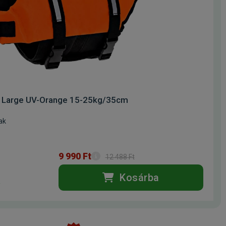
y Large UV-Orange 15-25kg/35cm
ak
9 990 Ft
12 488 Ft
Kosárba
k