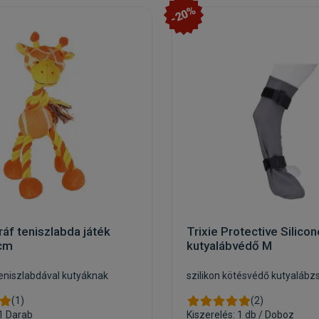
-20%
ráf teniszlabda játék
Trixie Protective Silico
cm
kutyalábvédő M
teniszlabdával kutyáknak
szilikon kötésvédő kutyalábz
(1)
(2)
 1 Darab
Kiszerelés: 1 db / Doboz