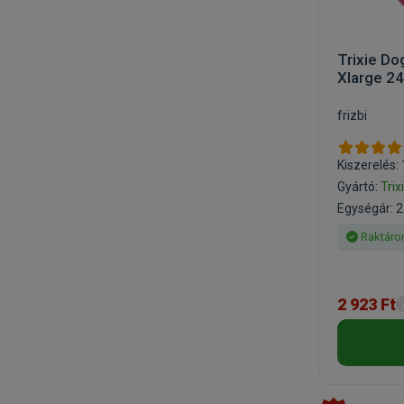
Trixie Do
Xlarge 2
frizbi
Kiszerelés:
Gyártó:
Trix
Egységár: 2
Raktáro
2 923 Ft