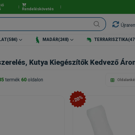
ió
ő
Rendeléskövetés
Újrare
LAT
(584)
MADÁR
(248)
TERRARISZTIKA
(47
szerelés, Kutya Kiegészítők Kedvező Áron
35
termék
60
oldalon
Oldalanké
-20%