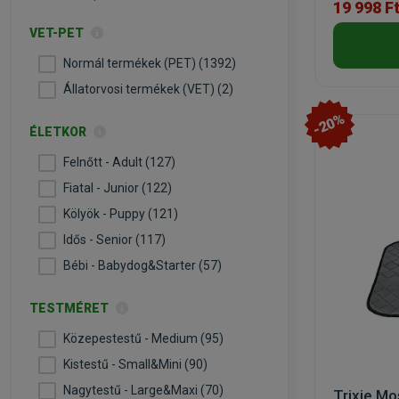
19 998 F
VET-PET
Normál termékek (PET) (1392)
Állatorvosi termékek (VET) (2)
-20%
ÉLETKOR
Felnőtt - Adult (127)
Fiatal - Junior (122)
Kölyök - Puppy (121)
Idős - Senior (117)
Bébi - Babydog&Starter (57)
TESTMÉRET
Közepestestű - Medium (95)
Kistestű - Small&Mini (90)
Nagytestű - Large&Maxi (70)
Trixie Mo