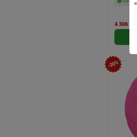
Raktáro
e
4 306 Ft
-20%