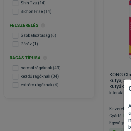
Shih Tzu (14)
Bichon Frise (14)
FELSZERELÉS
Szobatisztaság (6)
Póráz (1)
RÁGÁS TÍPUSA
normál rágóknak (43)
KONG Cla
kezdő rágóknak (34)
kutyajáté
extrém rágóknak (4)
kutyákna
Interaktív, 
A
Kiszerelés:
a
Gyártó:
KO
m
Egységár: 4
b