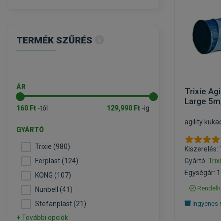
TERMÉK SZŰRÉS
ÁR
Trixie Agi
Large 5
160 Ft
-tól
129,990 Ft
-ig
agility kuk
GYÁRTÓ
Trixie (980)
Kiszerelés:
Ferplast (124)
Gyártó:
Trix
Egységár: 1
KONG (107)
Rendelh
Nunbell (41)
Stefanplast (21)
Ingyenes 
+ További opciók