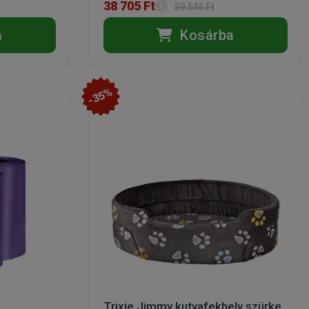
38 705 Ft
59 546 Ft
a
Kosárba
-35%
Trixie Jimmy kutyafekhely szürke