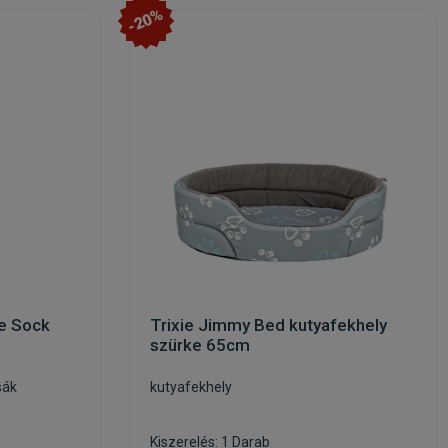
-20%
ne Sock
Trixie Jimmy Bed kutyafekhely
szürke 65cm
sák
kutyafekhely
Kiszerelés: 1 Darab