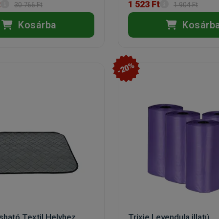
t
1 523 Ft
30 766 Ft
1 904 Ft
Kosárba
Kosárb
-20%
sható Textil Helyhez
Trixie Levendula illatú