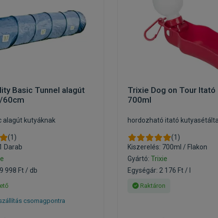
lity Basic Tunnel alagút
Trixie Dog on Tour Itató
m/60cm
700ml
ac alagút kutyáknak
hordozható itató kutyasétált
(1)
(1)
 1 Darab
Kiszerelés: 700ml / Flakon
ie
Gyártó:
Trixie
9 998 Ft / db
Egységár: 2 176 Ft / l
ető
Raktáron
szállítás csomagpontra