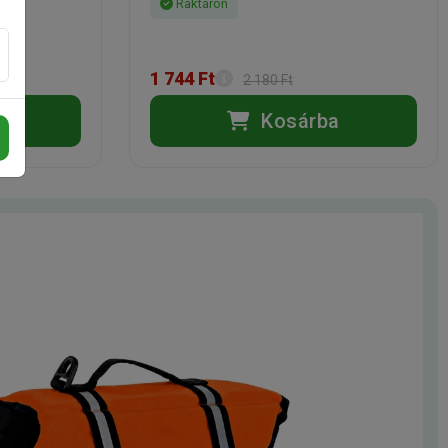
Raktáron
1 744 Ft
2 180 Ft
a
Kosárba