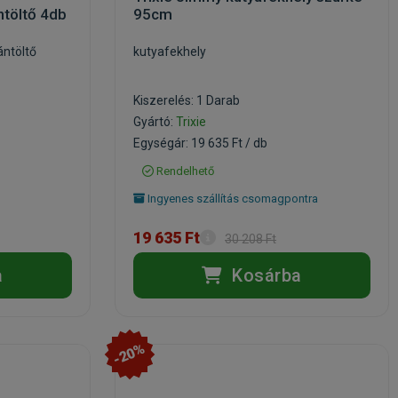
ntöltő 4db
95cm
ántöltő
kutyafekhely
Kiszerelés: 1 Darab
Gyártó:
Trixie
Egységár: 19 635 Ft / db
Rendelhető
Ingyenes szállítás csomagpontra
19 635 Ft
30 208 Ft
a
Kosárba
-20%