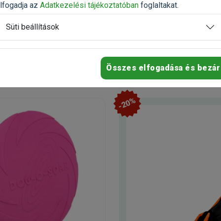
n
Raktáron
lfogadja az
Adatkezelési tájékoztatóban
foglaltakat.
Süti beállítások
4 277 Ft
5 383 Ft
5 346 Ft
Kosárba
Kosárb
Összes elfogadása és bezár
-20%