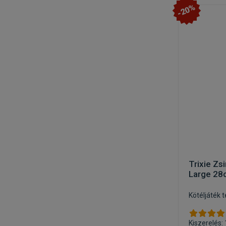
-20%
Trixie Zsi
Large 28
Kötéljáték 
Kiszerelés: