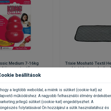
ssic Medium 7-16kg
Trixie Mosható Textil H
k közepes testű
szoktató kutyapelenka
k
1db
Cookie beállítások
tölthető játék kutyáknak
Szobatisztaságra nevelő kut
(3)
hogy a legtöbb weboldal, a miénk is sütiket (cookie-kat) az
 1 Darab
Kiszerelés: 1 db / Doboz
lapvető működéshez. A nagyobb felhasználói élmény érdekébe
NG
Gyártó:
Trixie
arketing jellegű sütiket (cookie-kat) engedélyezhet. A
 306 Ft / db
Egységár: 4 277 Ft / db
öngészés folytatásával Ön hozzájárul a sütik használatához és