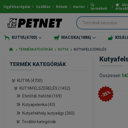
Új
Akc
Ügyfélszolgálat
Szállítás
Rólunk
Karrier
termékek
értesít
KUTYA
(4700)
MACSKA
(1886)
KISÁL
TERMÉKKATEGÓRIÁK
KUTYA
KUTYAFELSZERELÉS
Kutyafel
TERMÉK KATEGÓRIÁK
Összesen
14
KUTYA (4700)
KUTYAFELSZERELÉS (1452)
-35%
Etetőtál, Itatótál (169)
Kutyapelenka (43)
Kutyafekhely, kutyaágy (260)
További kategóriák