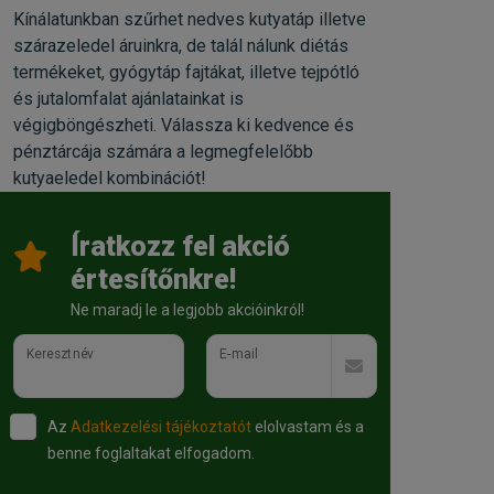
Kínálatunkban szűrhet nedves kutyatáp illetve
szárazeledel áruinkra, de talál nálunk diétás
termékeket, gyógytáp fajtákat, illetve tejpótló
és jutalomfalat ajánlatainkat is
végigböngészheti. Válassza ki kedvence és
pénztárcája számára a legmegfelelőbb
kutyaeledel kombinációt!
Íratkozz fel akció
értesítőnkre!
Ne maradj le a legjobb akcióinkról!
Keresztnév
E-mail
Az
Adatkezelési tájékoztatót
elolvastam és a
benne foglaltakat elfogadom.