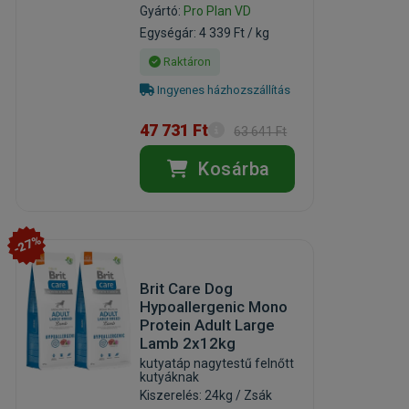
Gyártó:
Pro Plan VD
Egységár: 4 339 Ft / kg
Raktáron
Ingyenes házhozszállítás
47 731 Ft
63 641 Ft
Kosárba
-27%
Brit Care Dog
Hypoallergenic Mono
Protein Adult Large
Lamb 2x12kg
kutyatáp nagytestű felnőtt
kutyáknak
Kiszerelés: 24kg / Zsák