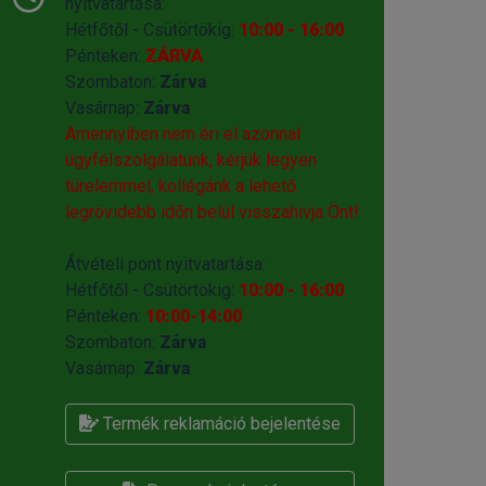
nyitvatartása:
Hétfőtől - Csütörtökig:
10:00 - 16:00
Pénteken:
ZÁRVA
Szombaton:
Zárva
Vasárnap:
Zárva
Amennyiben nem éri el azonnal
ügyfélszolgálatunk, kérjük legyen
türelemmel, kollégánk a lehető
legrövidebb időn belül visszahivja Önt!
Átvételi pont nyitvatartása:
Hétfőtől - Csütörtökig:
10:00 - 16:00
Pénteken:
10:00-14:00
Szombaton:
Zárva
Vasárnap:
Zárva
Termék reklamáció bejelentése