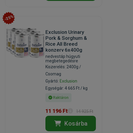
-25%
Exclusion Urinary
Pork & Sorghum &
Rice All Breed
konzerv 6x400g
nedvestáp húgyuti
megbetegedésre
Kiszerelés: 2400g /
Csomag
Gyártó:
Exclusion
Egységár: 4 665 Ft / kg
Raktáron
11 196 Ft
14 925 Ft
Kosárba