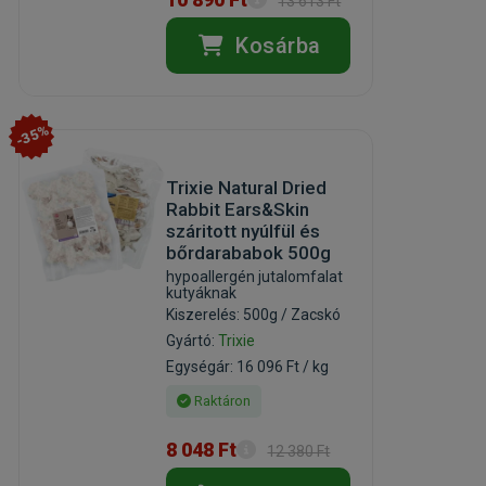
13 613 Ft
Kosárba
-35%
Trixie Natural Dried
Rabbit Ears&Skin
száritott nyúlfül és
bőrdarababok 500g
hypoallergén jutalomfalat
kutyáknak
Kiszerelés: 500g / Zacskó
Gyártó:
Trixie
Egységár: 16 096 Ft / kg
Raktáron
8 048 Ft
12 380 Ft