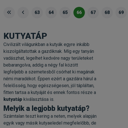
63
64
65
66
67
68
69
KUTYATÁP
Civilizált világunkban a kutyák egyre inkább
kiszolgáltatottak a gazdiknak. Míg egy tanyán
vadászhat, legelhet kedvére nagy területeket
bebarangolva, addig a négy fal között
legfeljebb a szemetesből csórhat ki magának
némi maradékot. Éppen ezért a gazdára hárul a
felelősség, hogy egészségesen, jól tápláltan,
fitten tartsa a kutyáját és ennek fontos része a
kutyatáp
kiválasztása is.
Melyik a legjobb kutyatáp?
Számtalan teszt kering a neten, melyek alapján
egyik vagy másik kutyaeledel megfelelőbb, de