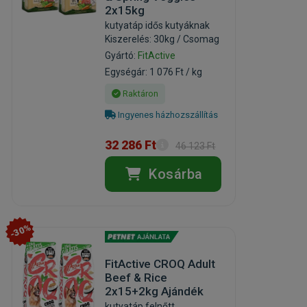
2x15kg
kutyatáp idős kutyáknak
Kiszerelés: 30kg / Csomag
Gyártó:
FitActive
Egységár: 1 076 Ft / kg
Raktáron
Ingyenes házhozszállítás
32 286 Ft
46 123 Ft
Kosárba
-30%
FitActive CROQ Adult
Beef & Rice
2x15+2kg Ajándék
kutyatáp felnőtt