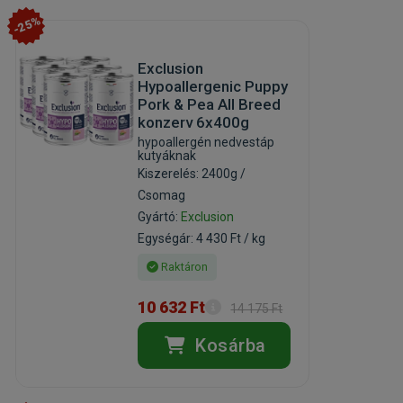
-25%
Exclusion
Hypoallergenic Puppy
Pork & Pea All Breed
konzerv 6x400g
hypoallergén nedvestáp
kutyáknak
Kiszerelés: 2400g /
Csomag
Gyártó:
Exclusion
Egységár: 4 430 Ft / kg
Raktáron
10 632 Ft
14 175 Ft
Kosárba