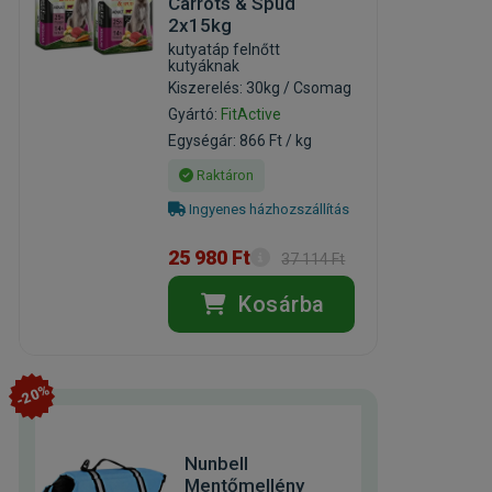
Carrots & Spud
2x15kg
kutyatáp felnőtt
kutyáknak
Kiszerelés: 30kg / Csomag
Gyártó:
FitActive
Egységár: 866 Ft / kg
Raktáron
Ingyenes házhozszállítás
25 980 Ft
37 114 Ft
Kosárba
-20%
Nunbell
Mentőmellény