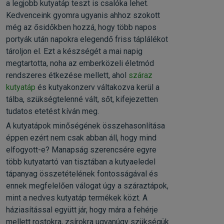
a legjobb kutyatáp teszt is csalóka lehet.
Kedvenceink gyomra ugyanis ahhoz szokott
még az ősidőkben hozzá, hogy több napos
portyák után napokra elegendő friss táplálékot
tároljon el. Ezt a készségét a mai napig
megtartotta, noha az emberközeli életmód
rendszeres étkezése mellett, ahol
száraz
kutyatáp
és kutyakonzerv váltakozva kerül a
tálba, szükségtelenné vált, sőt, kifejezetten
tudatos etetést kíván meg.
A kutyatápok minőségének összehasonlítása
éppen ezért nem csak abban áll, hogy mind
elfogyott-e? Manapság szerencsére egyre
több kutyatartó van tisztában a kutyaeledel
tápanyag összetételének fontosságával és
ennek megfelelően válogat úgy a száraztápok,
mint a nedves kutyatáp termékek közt. A
háziasítással együtt jár, hogy mára a fehérje
mellett rostokra, zsírokra ugyanúgy szükségük