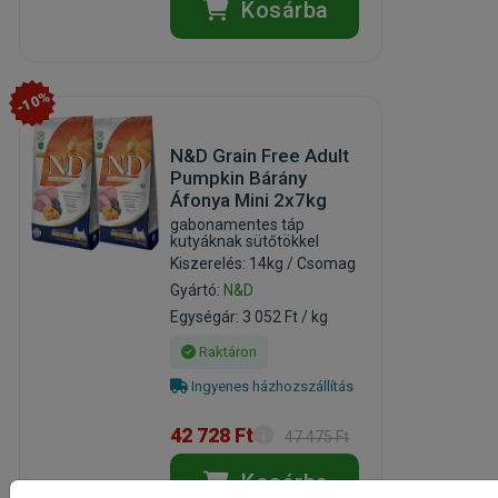
Kosárba
-10%
N&D Grain Free Adult
Pumpkin Bárány
Áfonya Mini 2x7kg
gabonamentes táp
kutyáknak sütőtökkel
Kiszerelés: 14kg / Csomag
Gyártó:
N&D
Egységár: 3 052 Ft / kg
Raktáron
Ingyenes házhozszállítás
42 728 Ft
47 475 Ft
Kosárba