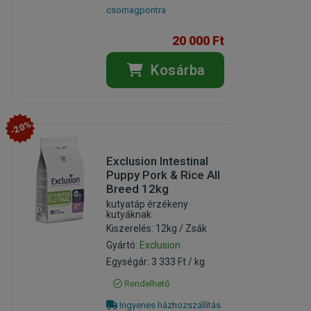
csomagpontra
20 000 Ft
Kosárba
-20%
Exclusion Intestinal
Puppy Pork & Rice All
Breed 12kg
kutyatáp érzékeny
kutyáknak
Kiszerelés: 12kg / Zsák
Gyártó:
Exclusion
Egységár: 3 333 Ft / kg
Rendelhető
Ingyenes házhozszállítás