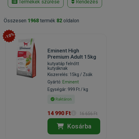
Termékek szűrése
Rendezés
Összesen
1968
termék
82
oldalon
-10%
Eminent High
Premium Adult 15kg
kutyatáp felnőtt
kutyáknak
Kiszerelés: 15kg / Zsák
Gyártó:
Eminent
Egységár: 999 Ft / kg
Raktáron
14 990 Ft
16 656 Ft
Kosárba