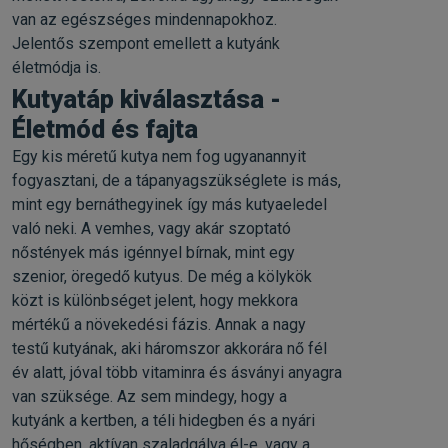
van az egészséges mindennapokhoz.
Jelentős szempont emellett a kutyánk
életmódja is.
Kutyatáp kiválasztása -
Életmód és fajta
Egy kis méretű kutya nem fog ugyanannyit
fogyasztani, de a tápanyagszükséglete is más,
mint egy bernáthegyinek így más kutyaeledel
való neki. A vemhes, vagy akár szoptató
nőstények más igénnyel bírnak, mint egy
szenior, öregedő kutyus. De még a kölykök
közt is különbséget jelent, hogy mekkora
mértékű a növekedési fázis. Annak a nagy
testű kutyának, aki háromszor akkorára nő fél
év alatt, jóval több vitaminra és ásványi anyagra
van szüksége. Az sem mindegy, hogy a
kutyánk a kertben, a téli hidegben és a nyári
hőségben, aktívan szaladgálva él-e, vagy a