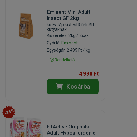
Eminent Mini Adult
Insect GF 2kg
kutyatáp kistestű felnőtt
kutyáknak
Kiszerelés: 2kg / Zsák
Gyártó:
Eminent
Egységár: 2 495 Ft / kg
Rendelhető
4 990 Ft
Kosárba
-35%
FitActive Originals
Adult Hypoallergenic