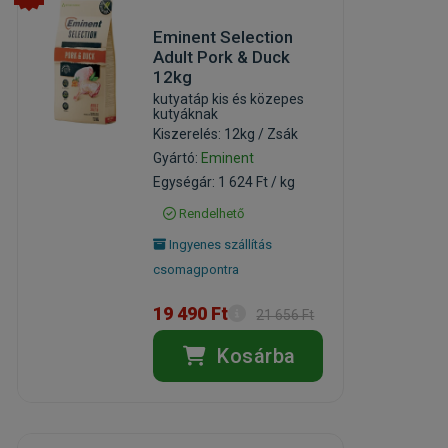
Eminent Selection
Adult Pork & Duck
12kg
kutyatáp kis és közepes
kutyáknak
Kiszerelés: 12kg / Zsák
Gyártó:
Eminent
Egységár: 1 624 Ft / kg
Rendelhető
Ingyenes szállítás
csomagpontra
19 490 Ft
21 656 Ft
Kosárba