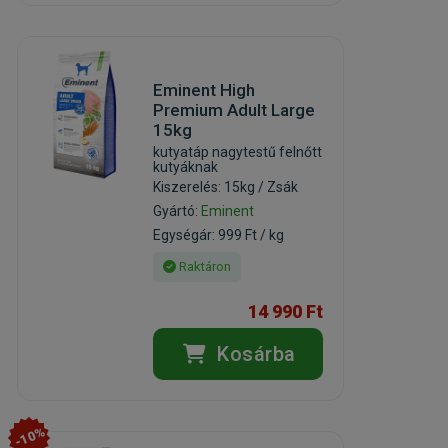
Eminent High
Premium Adult Large
15kg
kutyatáp nagytestű felnőtt
kutyáknak
Kiszerelés: 15kg / Zsák
Gyártó:
Eminent
Egységár: 999 Ft / kg
Raktáron
14 990 Ft
Kosárba
-10%