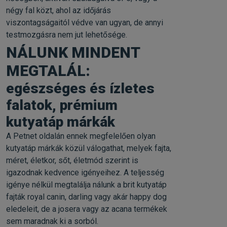
négy fal közt, ahol az időjárás
viszontagságaitól védve van ugyan, de annyi
testmozgásra nem jut lehetősége.
NÁLUNK MINDENT
MEGTALÁL:
egészséges és ízletes
falatok, prémium
kutyatáp márkák
A Petnet oldalán ennek megfelelően olyan
kutyatáp márkák közül válogathat, melyek fajta,
méret, életkor, sőt, életmód szerint is
igazodnak kedvence igényeihez. A teljesség
igénye nélkül megtalálja nálunk a brit kutyatáp
fajták royal canin, darling vagy akár happy dog
eledeleit, de a josera vagy az acana termékek
sem maradnak ki a sorból.