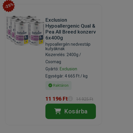
-25%
Exclusion
Hypoallergenic Qual &
Pea All Breed konzerv
6x400g
hypoallergén nedvestáp
kutyáknak
Kiszerelés: 2400g /
Csomag
Gyártó:
Exclusion
Egységár: 4 665 Ft / kg
Raktáron
11 196 Ft
14 925 Ft
Kosárba