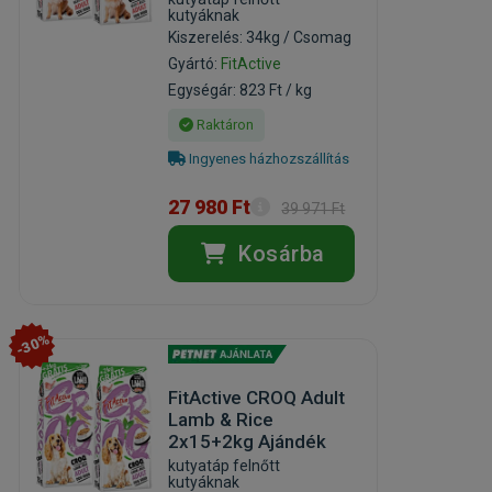
kutyáknak
Kiszerelés: 34kg / Csomag
Gyártó:
FitActive
Egységár: 823 Ft / kg
Raktáron
Ingyenes házhozszállítás
27 980 Ft
39 971 Ft
Kosárba
-30%
FitActive CROQ Adult
Lamb & Rice
2x15+2kg Ajándék
kutyatáp felnőtt
kutyáknak