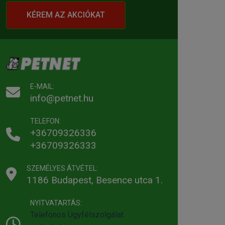
KÉREM AZ AKCIÓKAT
E-MAIL:
info@petnet.hu
TELEFON:
+36709326336
+36709326333
SZEMÉLYES ÁTVÉTEL:
1186 Budapest, Besence utca 1.
NYITVATARTÁS:
Telefonos Ügyfélszolgálat