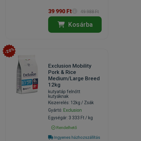
39 990 Ft
49 988 Ft
Kosárba
-20%
Exclusion Mobility
Pork & Rice
Medium/Large Breed
12kg
kutyatáp felnőtt
kutyáknak
Kiszerelés: 12kg / Zsák
Gyártó:
Exclusion
Egységár: 3 333 Ft / kg
Rendelhető
Ingyenes házhozszállítás