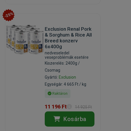
-25%
Exclusion Renal Pork
& Sorghum & Rice All
Breed konzerv
6x400g
nedveseledel
veseproblémák esetére
Kiszerelés: 2400g /
Csomag
Gyártó:
Exclusion
Egységár: 4 665 Ft / kg
Raktáron
11 196 Ft
14 925 Ft
Kosárba