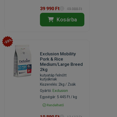
39 990 Ft
49 988 Ft
Kosárba
-20%
Exclusion Mobility
Pork & Rice
Medium/Large Breed
2kg
kutyatáp felnőtt
kutyáknak
Kiszerelés: 2kg / Zsák
Gyártó:
Exclusion
Egységár: 5 445 Ft / kg
Rendelhető
10 890 Ft