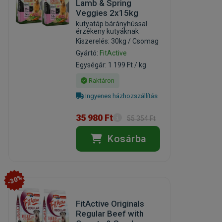
Lamb & Spring
Veggies 2x15kg
kutyatáp bárányhússal
érzékeny kutyáknak
Kiszerelés: 30kg / Csomag
Gyártó:
FitActive
Egységár: 1 199 Ft / kg
Raktáron
Ingyenes házhozszállítás
35 980 Ft
55 354 Ft
Kosárba
-30%
FitActive Originals
Regular Beef with