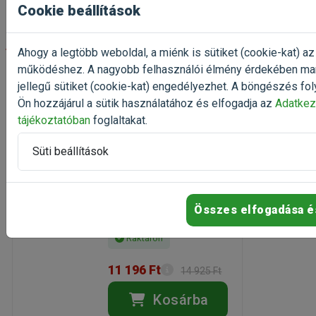
Cookie beállítások
-25%
Ahogy a legtöbb weboldal, a miénk is sütiket (cookie-kat) az
működéshez. A nagyobb felhasználói élmény érdekében ma
Exclusion Diabetic
jellegű sütiket (cookie-kat) engedélyezhet. A böngészés fol
Pork & Sorghum All
Ön hozzájárul a sütik használatához és elfogadja az
Adatkez
Breed konzerv
tájékoztatóban
foglaltakat.
6x400g
nedvestáp túlsúlyos vagy
Süti beállítások
cukorbeteg kutyáknak
Kiszerelés: 2400g /
Csomag
Gyártó:
Exclusion
Összes elfogadása é
Egységár: 4 665 Ft / kg
Raktáron
11 196 Ft
14 925 Ft
Kosárba