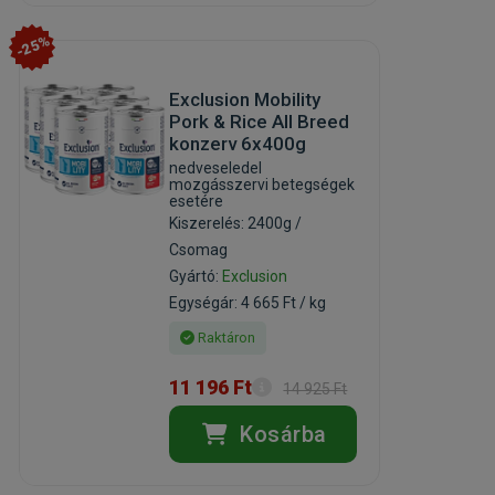
-25%
Exclusion Mobility
Pork & Rice All Breed
konzerv 6x400g
nedveseledel
mozgásszervi betegségek
esetére
Kiszerelés: 2400g /
Csomag
Gyártó:
Exclusion
Egységár: 4 665 Ft / kg
Raktáron
11 196 Ft
14 925 Ft
Kosárba