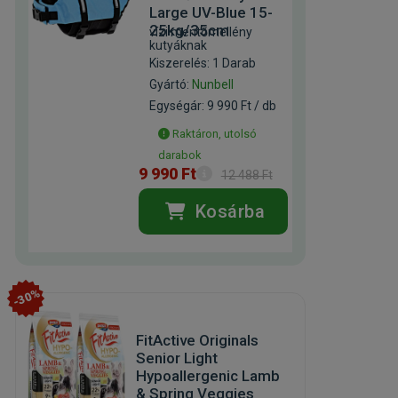
Large UV-Blue 15-
25kg/35cm
vízi mentőmellény
kutyáknak
Kiszerelés: 1 Darab
Gyártó:
Nunbell
Egységár: 9 990 Ft / db
Raktáron, utolsó
darabok
9 990 Ft
12 488 Ft
Kosárba
-30%
FitActive Originals
Senior Light
Hypoallergenic Lamb
& Spring Veggies