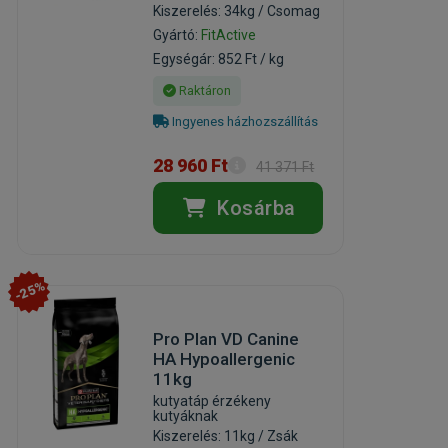
Kiszerelés: 34kg / Csomag
Gyártó:
FitActive
Egységár: 852 Ft / kg
Raktáron
Ingyenes házhozszállítás
28 960 Ft
41 371 Ft
Kosárba
-25%
Pro Plan VD Canine
HA Hypoallergenic
11kg
kutyatáp érzékeny
kutyáknak
Kiszerelés: 11kg / Zsák