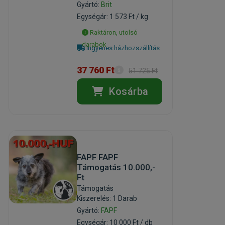
Gyártó:
Brit
Egységár: 1 573 Ft / kg
Raktáron, utolsó
darabok
Ingyenes házhozszállítás
37 760 Ft
51 725 Ft
Kosárba
FAPF FAPF
Támogatás 10.000,-
Ft
Támogatás
Kiszerelés: 1 Darab
Gyártó:
FAPF
Egységár: 10 000 Ft / db