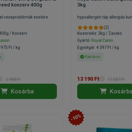
Breed konzerv 400g
3kg
el veseproblémák esetére
hypoallergén táp allergiás ku
(2)
 400g / Konzerv
Kiszerelés: 3kg / Zacskó
lusion
Gyártó:
Royal Canin
 975 Ft / kg
Egységár: 4 397 Ft / kg
n
Raktáron
13 190 Ft
2 488 Ft
17 587 Ft
Kosárba
Kosárb
-10%