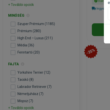
Raktáro
e
+ További opciók
Ingyenes 
MINŐSÉG
Szuper Prémium (1185)
Prémium (280)
High End – Luxus (211)
Média (36)
-25%
Fenntartó (20)
FAJTA
Yorkshire Terrier (12)
Tacskó (8)
Labrador Retriever (7)
Németjuhász (7)
Mopsz (7)
+ További opciók