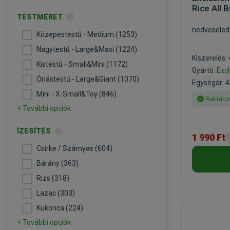
Rice All 
TESTMÉRET
nedveseled
Közepestestű - Medium (1253)
Nagytestű - Large&Maxi (1224)
Kiszerelés:
Kistestű - Small&Mini (1172)
Gyártó:
Exc
Óriástestű - Large&Giant (1070)
Egységár: 4
Mini - X-Small&Toy (846)
Raktáro
+ További opciók
ÍZESÍTÉS
1 990 Ft
Csirke / Szárnyas (604)
Bárány (363)
Rizs (318)
Lazac (303)
Kukorica (224)
+ További opciók