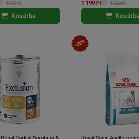
1 190 Ft
6 608 Ft
1 322 Ft
Kosárba
Kosárb
-25%
n Renal Pork & Sorghum &
Royal Canin Anallergeni