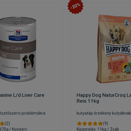
-20%
Canine L/d Liver Care
Happy Dog NaturCroq L
Reis 11kg
észtőszervi problémákra
kutyatáp érzékeny kutyáknak
(2)
(9)
 370g / Konzerv
Kiszerelés: 11kg / Zsák