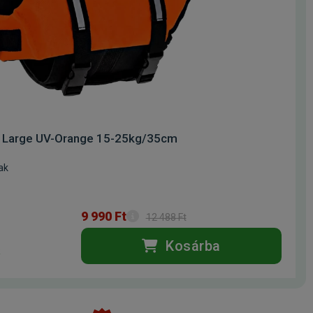
y Large UV-Orange 15-25kg/35cm
ak
9 990 Ft
12 488 Ft
Kosárba
k