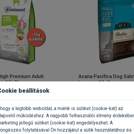
High Premium Adult
Acana Pacifica Dog Sal
ce 15+2kg
Lazacos 11,4kg
Cookie beállítások
árányhússal érzékeny
gabonamentes táp kutyákna
(3)
(3)
hogy a legtöbb weboldal, a miénk is sütiket (cookie-kat) az
 17kg / Zsák
Kiszerelés: 11.4kg / Zsák
lapvető működéshez. A nagyobb felhasználói élmény érdekébe
nent
Gyártó:
Acana
arketing jellegű sütiket (cookie-kat) engedélyezhet. A
 235 Ft / kg
Egységár: 3 061 Ft / kg
öngészés folytatásával Ön hozzájárul a sütik használatához és