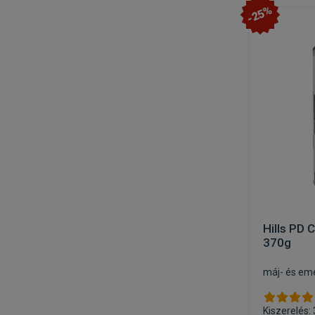
-25%
Hills PD 
370g
máj- és em
Kiszerelés: