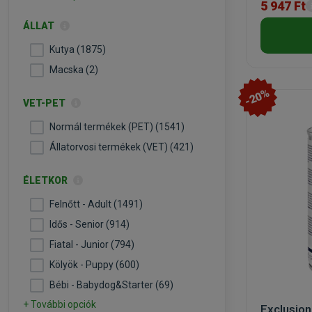
5 947 Ft
ÁLLAT
Kutya (1875)
Macska (2)
-20%
VET-PET
Normál termékek (PET) (1541)
Állatorvosi termékek (VET) (421)
ÉLETKOR
Felnőtt - Adult (1491)
Idős - Senior (914)
Fiatal - Junior (794)
Kölyök - Puppy (600)
Bébi - Babydog&Starter (69)
+ További opciók
Exclusio