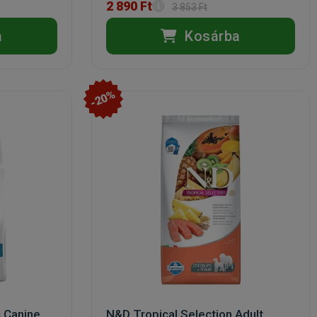
2 890 Ft
3 853 Ft
a
Kosárba
-20%
c Canine
N&D Tropical Selection Adult