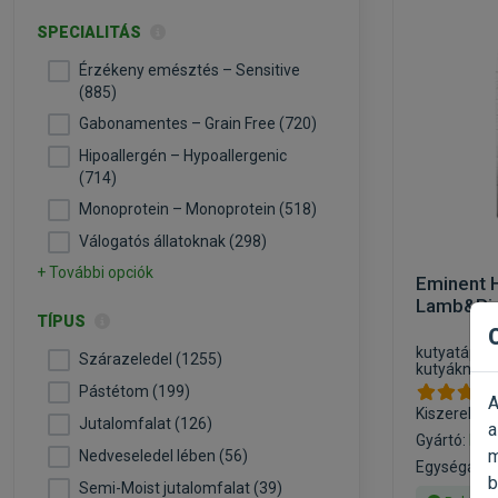
SPECIALITÁS
Érzékeny emésztés – Sensitive
(885)
Gabonamentes – Grain Free (720)
Hipoallergén – Hypoallergenic
(714)
Monoprotein – Monoprotein (518)
Válogatós állatoknak (298)
+ További opciók
Eminent 
Lamb&Ri
TÍPUS
kutyatáp b
Szárazeledel (1255)
kutyáknak
Pástétom (199)
A
Kiszerelés:
Jutalomfalat (126)
a
Gyártó:
Emi
m
Nedveseledel lében (56)
Egységár: 1
b
Semi-Moist jutalomfalat (39)