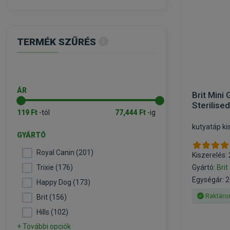
TERMÉK SZŰRÉS
ÁR
Brit Mini 
Sterilise
119 Ft
-tól
77,444 Ft
-ig
kutyatáp ki
GYÁRTÓ
Royal Canin (201)
Kiszerelés:
Trixie (176)
Gyártó:
Brit
Egységár: 2
Happy Dog (173)
Raktáro
Brit (156)
Hills (102)
+ További opciók