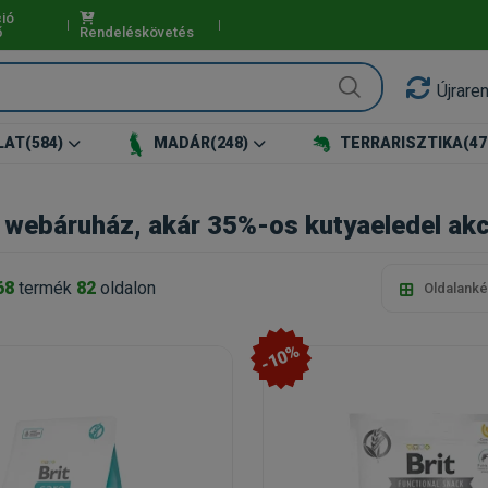
ió
ő
Rendeléskövetés
Újrare
LAT
(584)
MADÁR
(248)
TERRARISZTIKA
(47
 webáruház, akár 35%-os kutyaeledel akci
68
termék
82
oldalon
Oldalanké
-10%