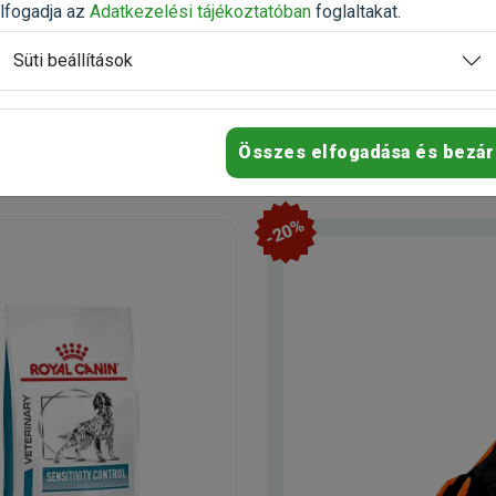
n
Raktáron
lfogadja az
Adatkezelési tájékoztatóban
foglaltakat.
házhozszállítás
Ingyenes házhozszállítás
Süti beállítások
20 990 Ft
34 900 Ft
38 778 Ft
Kosárba
Kosárb
Összes elfogadása és bezár
-20%