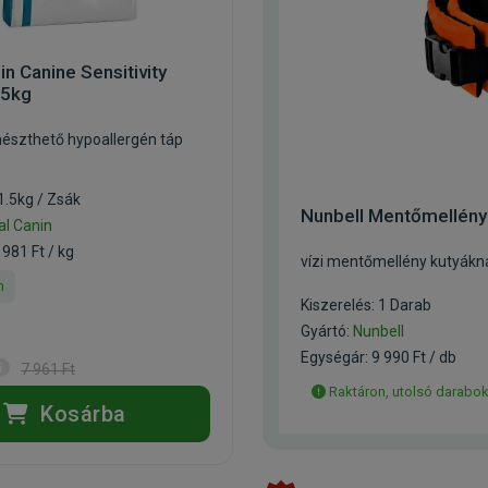
in Canine Sensitivity
,5kg
észthető hypoallergén táp
1.5kg / Zsák
Nunbell Mentőmellén
al Canin
 981 Ft / kg
vízi mentőmellény kutyákn
n
Kiszerelés: 1 Darab
Gyártó:
Nunbell
Egységár: 9 990 Ft / db
7 961 Ft
Raktáron, utolsó darabo
Kosárba