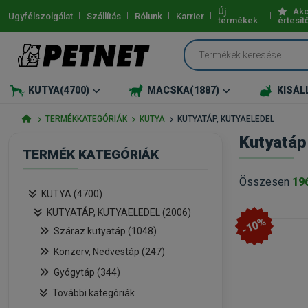
Új
Akc
Ügyfélszolgálat
Szállítás
Rólunk
Karrier
termékek
értesít
KUTYA
(4700)
MACSKA
(1887)
KISÁL
TERMÉKKATEGÓRIÁK
KUTYA
KUTYATÁP, KUTYAELEDEL
Kutyatáp
TERMÉK KATEGÓRIÁK
Összesen
19
KUTYA (4700)
KUTYATÁP, KUTYAELEDEL (2006)
-10%
Száraz kutyatáp (1048)
Konzerv, Nedvestáp (247)
Gyógytáp (344)
További kategóriák