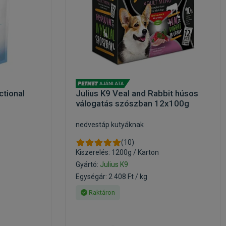
ctional
Julius K9 Veal and Rabbit húsos
válogatás szószban 12x100g
nedvestáp kutyáknak
(10)
Kiszerelés: 1200g / Karton
Gyártó:
Julius K9
Egységár: 2 408 Ft / kg
Raktáron