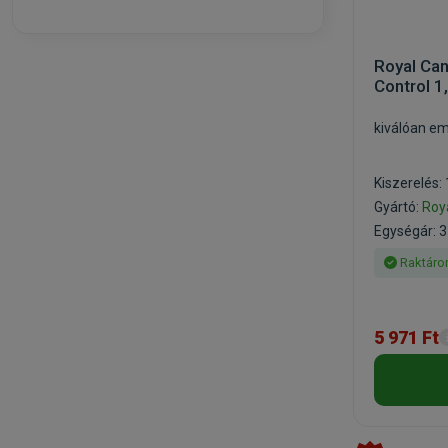
Royal Can
Control 1
kiválóan em
Kiszerelés: 
Gyártó:
Roy
Egységár: 3
Raktáro
5 971 Ft