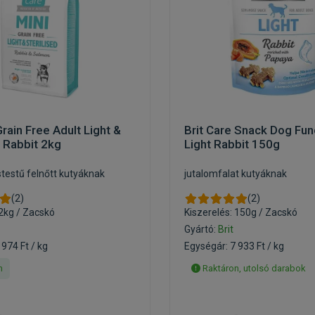
Grain Free Adult Light &
Brit Care Snack Dog Fun
d Rabbit 2kg
Light Rabbit 150g
stestű felnőtt kutyáknak
jutalomfalat kutyáknak
(2)
(2)
 2kg / Zacskó
Kiszerelés: 150g / Zacskó
Gyártó:
Brit
 974 Ft / kg
Egységár: 7 933 Ft / kg
n
Raktáron, utolsó darabok