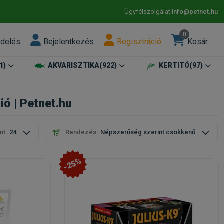
Ügyfélszolgálat:
info@petnet.hu
0
ndelés
Bejelentkezés
Regisztráció
Kosár
1)
AKVARISZTIKA
(922)
KERTITÓ
(97)
ó | Petnet.hu
nt:
24
Rendezés:
Népszerűség szerint csökkenő
-25%