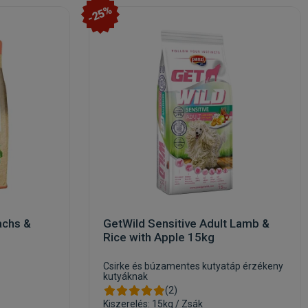
-25%
achs &
GetWild Sensitive Adult Lamb &
Rice with Apple 15kg
Csirke és búzamentes kutyatáp érzékeny
kutyáknak
(2)
Kiszerelés: 15kg / Zsák