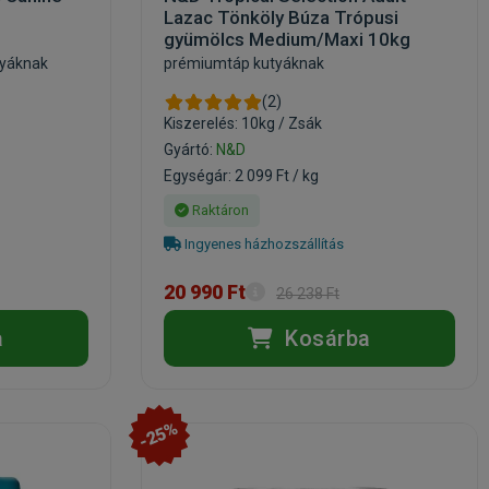
Lazac Tönköly Búza Trópusi
gyümölcs Medium/Maxi 10kg
tyáknak
prémiumtáp kutyáknak
(2)
Kiszerelés: 10kg / Zsák
Gyártó:
N&D
Egységár: 2 099 Ft / kg
Raktáron
Ingyenes házhozszállítás
20 990 Ft
26 238 Ft
a
Kosárba
-25%