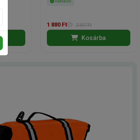
Raktáron
1 880 Ft
2 507 Ft
a
Kosárba