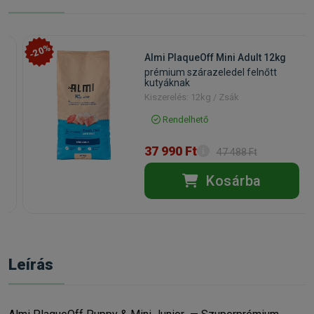
-20%
Almi PlaqueOff Mini Adult 12kg
prémium szárazeledel felnőtt
kutyáknak
Kiszerelés: 12kg / Zsák
Rendelhető
37 990 Ft
47 488 Ft
Kosárba
Leírás