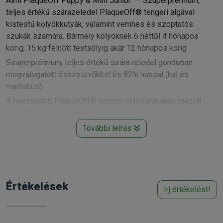
Almi PlaqueOff Puppy & Mini Junior — Szuperprémium,
teljes értékű szárazeledel PlaqueOff® tengeri algával
kistestű kölyökkutyák, valamint vemhes és szoptatós
szukák számára. Bármely kölyöknek 6 héttől 4 hónapos
korig, 15 kg felnőtt testsúlyig akár 12 hónapos korig
Szuperprémium, teljes értékű szárazeledel gondosan
megválogatott összetevőkkel és 82% hússal (hal és
marhahús).
A hozzáadott PlaqueOff® tengeri alga klinikailag igazolt
fogtisztító hatást fejt ki:
- 3-8 hét állandó használat mellett javítja a fogkő tüneteit és
További leírás
a szájbűzt
- állandó használata hozzájárul a plakk-képződés
megelőzéséhez
Összetétel:
Értékelések
hús (friss halhús 21, 6%, dehidratált marhahús 25%, friss
Írj értékelést!
marhahús 11, 2%, dehidratált halhús 4%), rizs, baromfizsír,
borsó, szárított almapép, réparost, hidrolizált halfehérje 3%,
sörélesztő, lazacolaj, Ascophyllum Nodosum (barna alga)