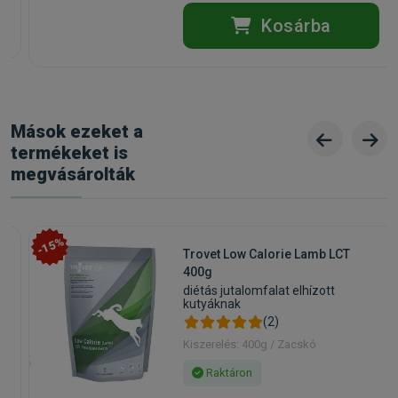
Gyártó:
Almi
Egységár:
3 165.83 Ft / kg
Kosárba
Kiszerelés:
12kg / Zsák
Nettó ár:
29 913,39 Ft
Státusz:
Rendelhető
Törékeny:
Nem
Állatorvosi:
Nem
Mások ezeket a
termékeket is
megvásárolták
-15%
Trovet Low Calorie Lamb LCT
400g
diétás jutalomfalat elhízott
kutyáknak
(2)
Kiszerelés: 400g / Zacskó
Raktáron