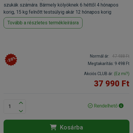
szukák számára. Bármely kölyöknek 6 héttől 4 hónapos
korig, 15 kg felnőtt testsúlyig akár 12 hónapos korig
Tovább a részletes termékleírásra
Normál ár:
47 488 Ft
-20%
Megtakarítás:
9 498 Ft
Akciós CLUB ár:
(Ez mi?)
37 990 Ft
Rendelhető
Kosárba