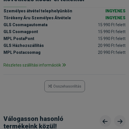
Személyes átvétel telephelyünkön
INGYENES
Törékeny Áru Személyes Átvétele
INGYENES
GLS Csomagautomata
15 990 Ft felett
GLS Csomagpont
15 990 Ft felett
MPL PostaPont
15 990 Ft felett
GLS Házhozszállítás
20 990 Ft felett
MPL Postacsomag
20 990 Ft felett
Részletes szállítási információk
Összehasonlítás
Válogasson hasonló
termékeink közül!