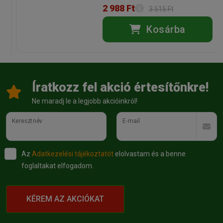
2 988 Ft
3 515 Ft
Kosárba
Íratkozz fel akció értesítőnkre!
Ne maradj le a legjobb akcióinkról!
Keresztnév
E-mail
Az
Adatkezelési tájékoztatót
elolvastam és a benne
foglaltakat elfogadom.
KÉREM AZ AKCIÓKAT