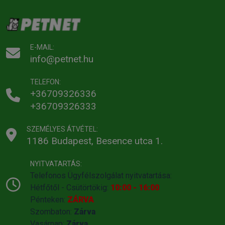
E-MAIL:
info@petnet.hu
TELEFON:
+36709326336
+36709326333
SZEMÉLYES ÁTVÉTEL:
1186 Budapest, Besence utca 1.
NYITVATARTÁS:
Telefonos Ügyfélszolgálat nyitvatartása:
Hétfőtől - Csütörtökig:
10:00 - 16:00
Pénteken:
ZÁRVA
Szombaton:
Zárva
Vasárnap:
Zárva