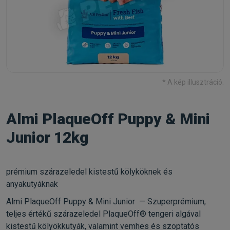
* A kép illusztráció.
Almi PlaqueOff Puppy & Mini
Junior 12kg
prémium szárazeledel kistestű kölyköknek és
anyakutyáknak
Almi PlaqueOff Puppy & Mini Junior — Szuperprémium,
teljes értékű szárazeledel PlaqueOff® tengeri algával
kistestű kölyökkutyák, valamint vemhes és szoptatós