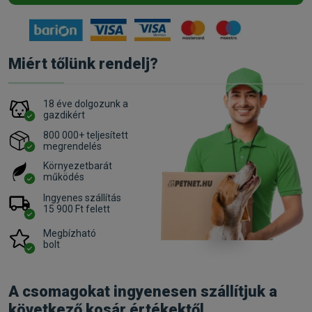
Miért tőlünk rendelj?
18 éve dolgozunk a
gazdikért
800 000+ teljesített
megrendelés
Környezetbarát
működés
Ingyenes szállítás
15 900 Ft felett
Megbízható
bolt
A csomagokat ingyenesen szállítjuk a
következő kosár értékektől