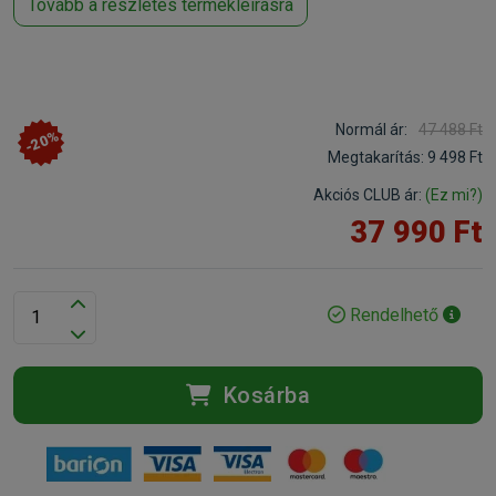
Tovább a részletes termékleírásra
Normál ár:
47 488 Ft
-20%
Megtakarítás:
9 498 Ft
Akciós CLUB ár:
(Ez mi?)
37 990 Ft
Rendelhető
Kosárba