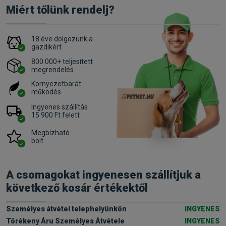
Miért tőlünk rendelj?
18 éve dolgozunk a
gazdikért
800 000+ teljesített
megrendelés
Környezetbarát
működés
Ingyenes szállítás
15 900 Ft felett
Megbízható
bolt
A csomagokat ingyenesen szállítjuk a
következő kosár értékektől
Személyes átvétel telephelyünkön
INGYENES
Törékeny Áru Személyes Átvétele
INGYENES