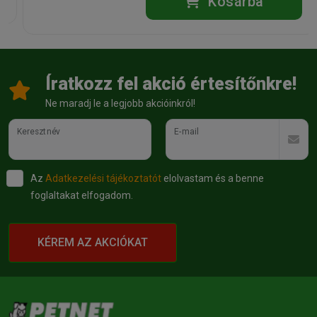
Kosárba
Íratkozz fel akció értesítőnkre!
Ne maradj le a legjobb akcióinkról!
Keresztnév
E-mail
Az
Adatkezelési tájékoztatót
elolvastam és a benne
foglaltakat elfogadom.
KÉREM AZ AKCIÓKAT