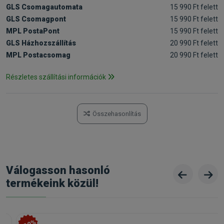
GLS Csomagautomata
15 990 Ft felett
GLS Csomagpont
15 990 Ft felett
MPL PostaPont
15 990 Ft felett
GLS Házhozszállítás
20 990 Ft felett
MPL Postacsomag
20 990 Ft felett
Részletes szállítási információk
Összehasonlítás
Válogasson hasonló
termékeink közül!