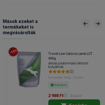
Mások ezeket a
termékeket is
megvásárolták
-15%
Trovet Low Calorie Lamb LCT
400g
diétás jutalomfalat elhízott
kutyáknak
(2)
Kiszerelés: 400g / Zacskó
Raktáron
2 988 Ft
3 515 Ft