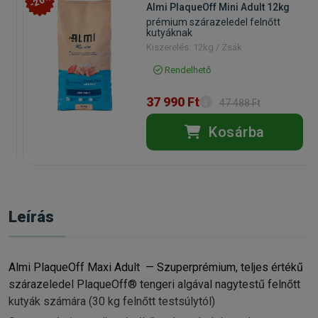
-20%
Almi PlaqueOff Mini Adult 12kg
prémium szárazeledel felnőtt
kutyáknak
Kiszerelés: 12kg / Zsák
Rendelhető
37 990 Ft
47 488 Ft
Kosárba
Leírás
Almi PlaqueOff Maxi Adult — Szuperprémium, teljes értékű
szárazeledel PlaqueOff® tengeri algával nagytestű felnőtt
kutyák számára (30 kg felnőtt testsúlytól)