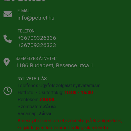
E-MAIL:
info@petnet.hu
TELEFON:
+36709326336
+36709326333
SZEMÉLYES ÁTVÉTEL:
1186 Budapest, Besence utca 1.
NYITVATARTÁS:
Telefonos Ügyfélszolgálat nyitvatartása:
Hétfőtől - Csütörtökig:
10:00 - 16:00
Pénteken:
ZÁRVA
Szombaton:
Zárva
Vasárnap:
Zárva
Amennyiben nem éri el azonnal ügyfélszolgálatunk,
kérjük legyen türelemmel, kollégánk a lehető