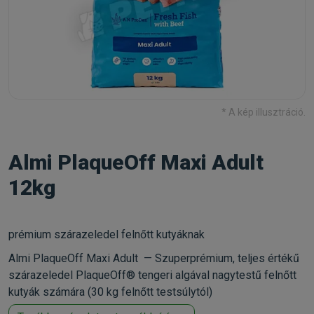
* A kép illusztráció.
Almi PlaqueOff Maxi Adult
12kg
prémium szárazeledel felnőtt kutyáknak
Almi PlaqueOff Maxi Adult — Szuperprémium, teljes értékű
szárazeledel PlaqueOff® tengeri algával nagytestű felnőtt
kutyák számára (30 kg felnőtt testsúlytól)