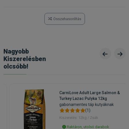
Összehasonlítás
Nagyobb
Kiszerelésben
olcsóbb!
CarniLove Adult Large Salmon &
Turkey Lazac Pulyka 12kg
gabonamentes táp kutyáknak
(1)
Kiszerelés: 12kg / Zsák
Raktáron, utolsó darabok