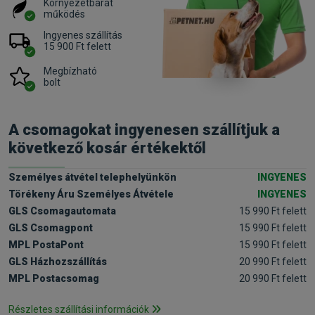
Környezetbarát
működés
Ingyenes szállítás
15 900 Ft felett
Megbízható
bolt
A csomagokat ingyenesen szállítjuk a
következő kosár értékektől
Személyes átvétel telephelyünkön
INGYENES
Törékeny Áru Személyes Átvétele
INGYENES
GLS Csomagautomata
15 990 Ft felett
GLS Csomagpont
15 990 Ft felett
MPL PostaPont
15 990 Ft felett
GLS Házhozszállítás
20 990 Ft felett
MPL Postacsomag
20 990 Ft felett
Részletes szállítási információk