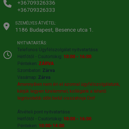
+36709326336
+36709326333
SZEMÉLYES ÁTVÉTEL:
1186 Budapest, Besence utca 1.
NYITVATARTÁS:
Telefonos Ügyfélszolgálat nyitvatartása:
Hétfőtől - Csütörtökig:
10:00 - 16:00
Pénteken:
ZÁRVA
Szombaton:
Zárva
Vasárnap:
Zárva
Amennyiben nem éri el azonnal ügyfélszolgálatunk,
kérjük legyen türelemmel, kollégánk a lehető
legrövidebb időn belül visszahivja Önt!
Átvételi pont nyitvatartása:
Hétfőtől - Csütörtökig:
10:00 - 16:00
Pénteken:
10:00-14:00