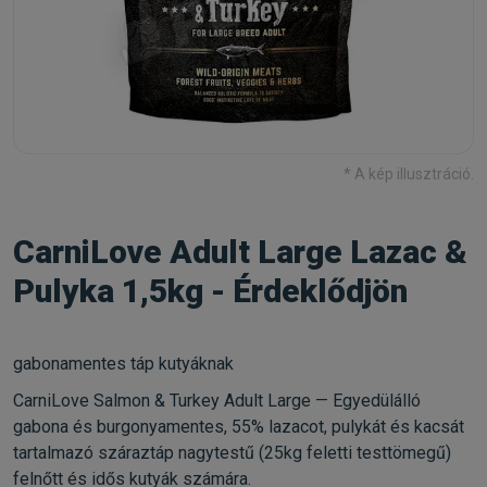
* A kép illusztráció.
CarniLove Adult Large Lazac &
Pulyka 1,5kg - Érdeklődjön
gabonamentes táp kutyáknak
CarniLove Salmon & Turkey Adult Large — Egyedülálló
gabona és burgonyamentes, 55% lazacot, pulykát és kacsát
tartalmazó száraztáp nagytestű (25kg feletti testtömegű)
felnőtt és idős kutyák számára.