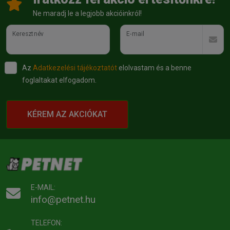
Ne maradj le a legjobb akcióinkról!
Keresztnév
E-mail
Az
Adatkezelési tájékoztatót
elolvastam és a benne
foglaltakat elfogadom.
KÉREM AZ AKCIÓKAT
E-MAIL:
info@petnet.hu
TELEFON: