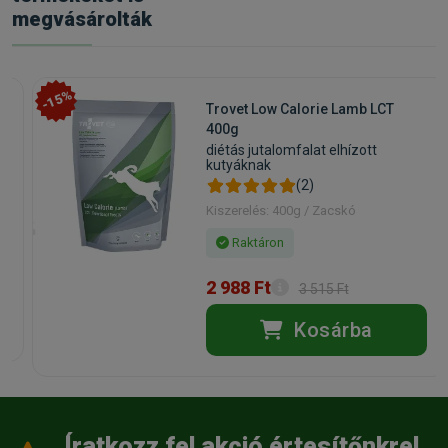
megvásárolták
-15%
Trovet Low Calorie Lamb LCT
400g
diétás jutalomfalat elhízott
kutyáknak
(2)
Kiszerelés: 400g / Zacskó
Raktáron
2 988 Ft
3 515 Ft
Kosárba
Íratkozz fel akció értesítőnkre!