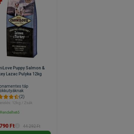
niLove Puppy Salmon &
key Lazac Pulyka 12kg
onamentes táp
yökkutyáknak
(2)
erelés: 12kg / Zsák
Rendelhető
790 Ft
44 292 Ft