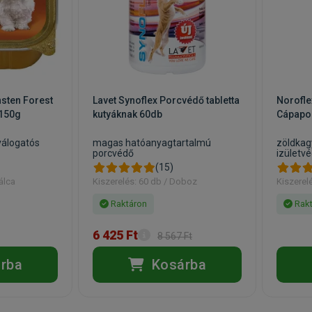
sten Forest
Lavet Synoflex Porcvédő tabletta
Norofle
 150g
kutyáknak 60db
Cápapo
álogatós
magas hatóanyagtartalmú
zöldkag
porcvédő
izületv
(15)
álca
Kiszerelés: 60 db / Doboz
Kiszerel
Raktáron
Rakt
6 425 Ft
8 567 Ft
rba
Kosárba