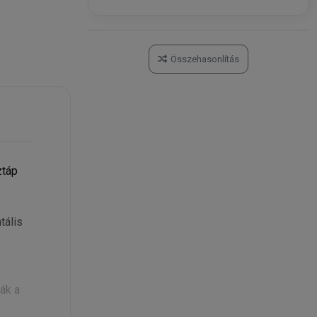
Összehasonlítás
ztáp
tális
ák a