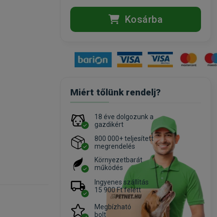
Kosárba
Miért tőlünk rendelj?
18 éve dolgozunk a
gazdikért
800 000+ teljesített
megrendelés
Környezetbarát
működés
Ingyenes szállítás
15 900 Ft felett
Megbízható
bolt