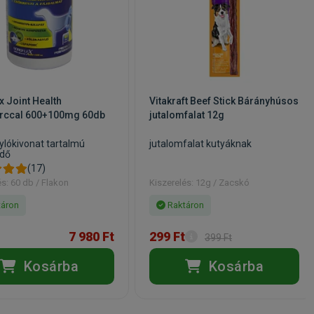
x Joint Health
Vitakraft Beef Stick Bárányhúsos
rccal 600+100mg 60db
jutalomfalat 12g
ylókivonat tartalmú
jutalomfalat kutyáknak
édő
(17)
és: 60 db / Flakon
Kiszerelés: 12g / Zacskó
áron
Raktáron
7 980 Ft
299 Ft
399 Ft
Kosárba
Kosárba