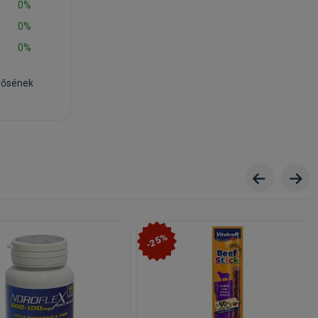
0%
0%
0%
rősének
-25%