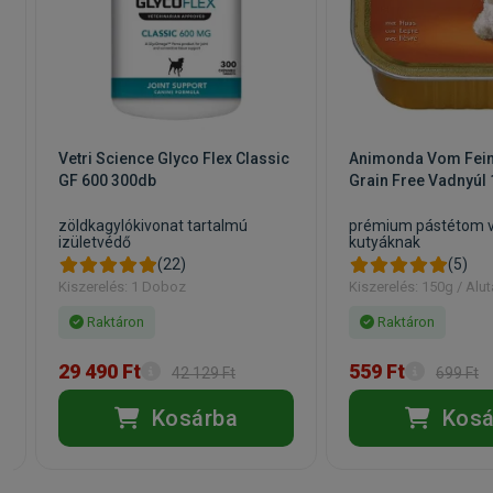
Vetri Science Glyco Flex Classic
Animonda Vom Fein
GF 600 300db
Grain Free Vadnyúl
zöldkagylókivonat tartalmú
prémium pástétom v
izületvédő
kutyáknak
(22)
(5)
Kiszerelés: 1 Doboz
Kiszerelés: 150g / Alut
Raktáron
Raktáron
29 490 Ft
559 Ft
42 129 Ft
699 Ft
Kosárba
Kosá