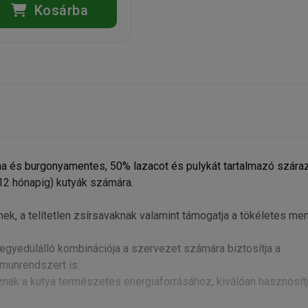
Kosárba
a és burgonyamentes, 50% lazacot és pulykát tartalmazó szára
-12 hónapig) kutyák számára.
nek, a telítetlen zsírsavaknak valamint támogatja a tökéletes men
egyedülálló kombinációja a szervezet számára biztosítja a
mmunrendszert is.
nak a kutya természetes energiaforrásához, kiválóan hasznosítj