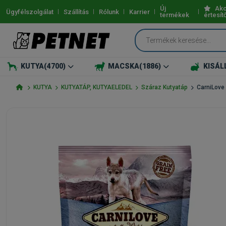
Új
Akc
Ügyfélszolgálat
Szállítás
Rólunk
Karrier
termékek
értesít
KUTYA
(4700)
MACSKA
(1886)
KISÁL
KUTYA
KUTYATÁP, KUTYAELEDEL
Száraz Kutyatáp
CarniLove