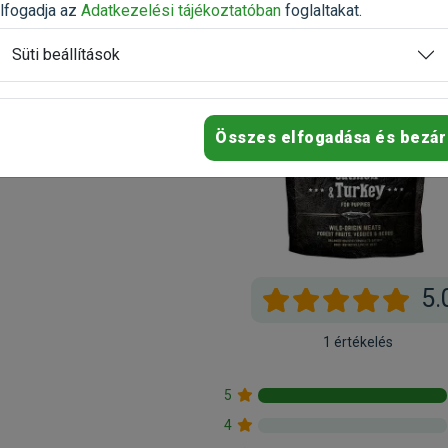
lfogadja az
Adatkezelési tájékoztatóban
foglaltakat.
Süti beállítások
Összes elfogadása és bezár
5.
1 értékelés
5
4