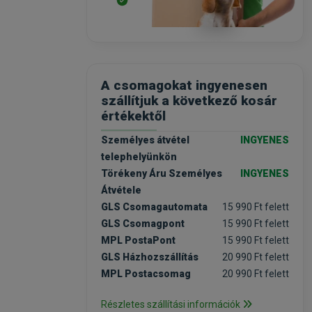
A csomagokat ingyenesen
szállítjuk a következő kosár
értékektől
Személyes átvétel
INGYENES
telephelyünkön
Törékeny Áru Személyes
INGYENES
Átvétele
GLS Csomagautomata
15 990 Ft felett
GLS Csomagpont
15 990 Ft felett
MPL PostaPont
15 990 Ft felett
GLS Házhozszállítás
20 990 Ft felett
MPL Postacsomag
20 990 Ft felett
Részletes szállítási információk