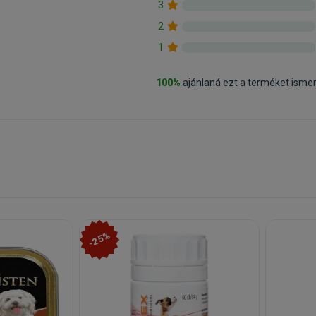
3
2
1
100%
ajánlaná ezt a terméket isme
-25%