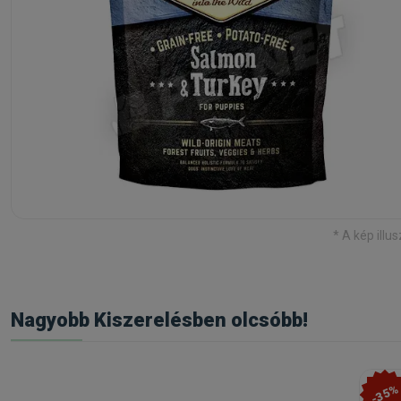
* A kép illus
Nagyobb Kiszerelésben olcsóbb!
-35%