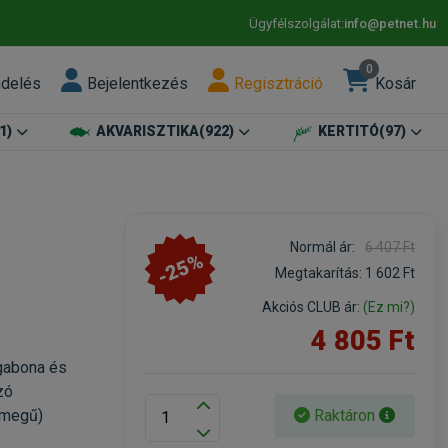
Ügyfélszolgálat:
info@petnet.hu
0
ndelés
Bejelentkezés
Regisztráció
Kosár
1)
AKVARISZTIKA
(922)
KERTITÓ
(97)
Normál ár:
6 407 Ft
-25%
Megtakarítás:
1 602 Ft
Akciós CLUB ár:
(Ez mi?)
4 805 Ft
gabona és
zó
Raktáron
ömegű)