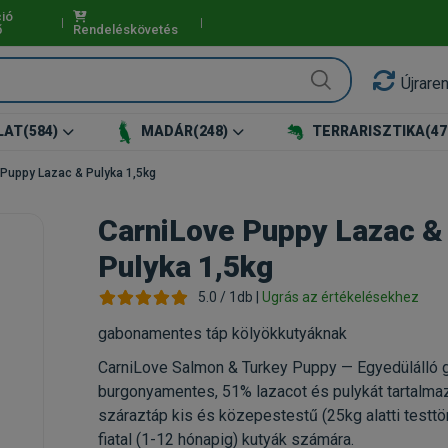
ió
ő
Rendeléskövetés
Újrare
LAT
(584)
MADÁR
(248)
TERRARISZTIKA
(47
 Puppy Lazac & Pulyka 1,5kg
CarniLove Puppy Lazac &
Pulyka 1,5kg
5.0 / 1db |
Ugrás az értékelésekhez
gabonamentes táp kölyökkutyáknak
CarniLove Salmon & Turkey Puppy — Egyedülálló 
burgonyamentes, 51% lazacot és pulykát tartalma
száraztáp kis és közepestestű (25kg alatti testt
fiatal (1-12 hónapig) kutyák számára.