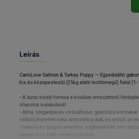
Leírás
CarniLove Salmon & Turkey Puppy — Egyedülálló gabon
kis és közepestestű (25kg alatti testtömegű) fiatal (1
• A lazac kiváló forrása a kiválóan emészthető fehérjék
állapotok kialakulását
• Alma, sárgarépa és vörösáfonya: gyümölcs kivonatok 
nélkülözhetetlen natúr antioxidánsokat, és erősíti az i
• Gabona és burgonyamentes: a gabonafélék nem tartoz
tápban lévő állati eredetű zsírokat