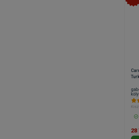
Car
Tur
gab
köl
Kisz
28 