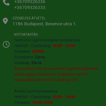
+36709326336
+36709326333
SZEMÉLYES ÁTVÉTEL:
1186 Budapest, Besence utca 1.
NYITVATARTÁS:
Telefonos Ügyfélszolgálat nyitvatartása:
Hétfőtől - Csütörtökig:
10:00 - 16:00
Pénteken:
ZÁRVA
Szombaton:
Zárva
Vasárnap:
Zárva
Amennyiben nem éri el azonnal ügyfélszolgálatunk,
kérjük legyen türelemmel, kollégánk a lehető
legrövidebb időn belül visszahivja Önt!
Átvételi pont nyitvatartása:
Hétfőtől - Csütörtökig:
10:00 - 16:00
Pénteken:
10:00-14:00