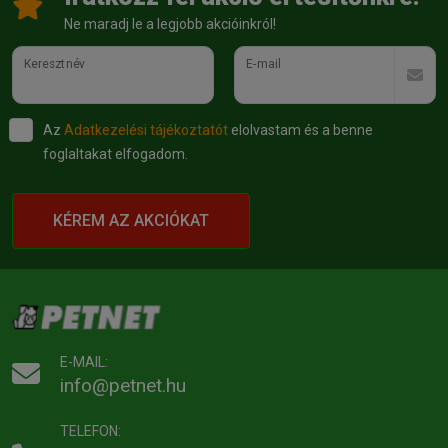
Ne maradj le a legjobb akcióinkról!
Keresztnév
E-mail
Az
Adatkezelési tájékoztatót
elolvastam és a benne
foglaltakat elfogadom.
KÉREM AZ AKCIÓKAT
E-MAIL:
info@petnet.hu
TELEFON: