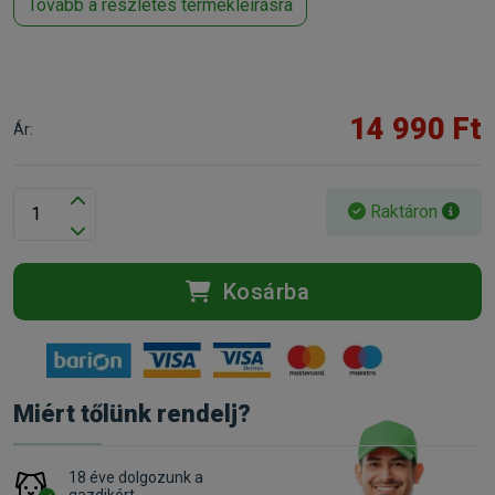
Tovább a részletes termékleírásra
14 990 Ft
Ár:
Raktáron
Kosárba
Miért tőlünk rendelj?
18 éve dolgozunk a