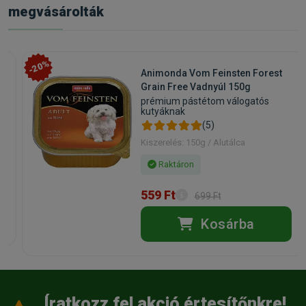
megvásárolták
-20%
Animonda Vom Feinsten Forest
Grain Free Vadnyúl 150g
prémium pástétom válogatós
kutyáknak
(5)
Kiszerelés: 150g / Alutálca
Raktáron
559 Ft
699 Ft
Kosárba
Íratkozz fel akció értesítőnkre!