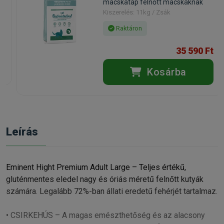
macskatáp felnőtt macskáknak
Kiszerelés: 11kg / Zsák
Raktáron
35 590 Ft
Kosárba
Leírás
Eminent Hight Premium Adult Large – Teljes értékű,
gluténmentes eledel nagy és óriás méretű felnőtt kutyák
számára. Legalább 72%-ban állati eredetű fehérjét tartalmaz.
• CSIRKEHÚS – A magas emészthetőség és az alacsony