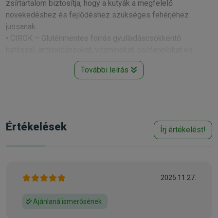
zsírtartalom biztosítja, hogy a kutyák a megfelelő
növekedéshez és fejlődéshez szükséges fehérjéhez
jussanak.
• CIROK – Gluténmentes forrás gyulladáscsökkentő
hatással, antioxidánsokat, vitaminokat, polifenolokat és
béta-glükánokat tartalmaz, támogatja az egészséget és az
További leírás
immunrendszert.
• GYÓGYNÖVÉNYKOMPLEX – Az eledelek speciális
gyógynövény-komplexummal gazdagítva biztosítják a
szervezet zavartalan működését és a boldog kutyákat.
• CSALÁN – Támogatja az egészséges májat és a húgyúti
Értékelések
Írj értékelést!
rendszer működését, méregteleníti a szervezetet.
• ÁNIZS – Serkenti az emésztést és a puffadás ellen hat.
• YUCCA – Erősíti az immunrendszert és csökkenti a széklet
szagát.
• PREBIOTIKUMOK – FOS (fruktooligoszacharidok) és MOS
2025.11.27.
(mannan-oligoszacharidok)
- Segít az emésztőrendszer megfelelő működésében.
Ajánlaná ismerősének
- Erősíti az immunrendszert - a bélflóra egyensúlya több