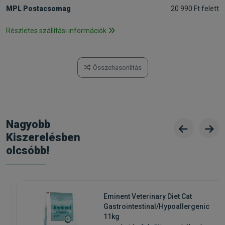
MPL Postacsomag
20 990 Ft felett
Részletes szállítási információk
Összehasonlítás
Nagyobb
Kiszerelésben
olcsóbb!
Eminent Veterinary Diet Cat
Gastrointestinal/Hypoallergenic
11kg
k