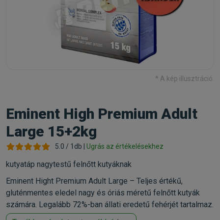
* A kép illusztráció.
Eminent High Premium Adult
Large 15+2kg
5.0 / 1db |
Ugrás az értékelésekhez
kutyatáp nagytestű felnőtt kutyáknak
Eminent Hight Premium Adult Large – Teljes értékű,
gluténmentes eledel nagy és óriás méretű felnőtt kutyák
számára. Legalább 72%-ban állati eredetű fehérjét tartalmaz.