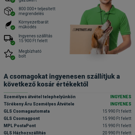
gazdikért
800 000+ teljesített
megrendelés
Környezetbarát
működés
Ingyenes szállítás
15 900 Ft felett
Megbízható
bolt
A csomagokat ingyenesen szállítjuk a
következő kosár értékektől
Személyes átvétel telephelyünkön
INGYENES
Törékeny Áru Személyes Átvétele
INGYENES
GLS Csomagautomata
15 990 Ft felett
GLS Csomagpont
15 990 Ft felett
MPL PostaPont
15 990 Ft felett
GLS Házhozszállítás
20 990 Ft felett