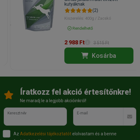
kutyáknak
(2)
Kiszerelés: 400g / Zacskó
Rendelhető
2 988 Ft
3 515 Ft
Kosárba
Íratkozz fel akció értesítőnkre!
Ne maradj le a legjobb akcióinkról!
Keresztnév
E-mail
Az
Adatkezelési tájékoztatót
elolvastam és a benne