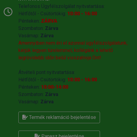
Telefonos Ügyfélszolgálat nyitvatartása:
Hétfőtől - Csütörtökig:
10:00 - 16:00
Pénteken:
ZÁRVA
Szombaton:
Zárva
Vasárnap:
Zárva
Amennyiben nem éri el azonnal ügyfélszolgálatunk,
kérjük legyen türelemmel, kollégánk a lehető
legrövidebb időn belül visszahivja Önt!
Átvételi pont nyitvatartása:
Hétfőtől - Csütörtökig:
10:00 - 16:00
Pénteken:
10:00-14:00
Szombaton:
Zárva
Vasárnap:
Zárva
Termék reklamáció bejelentése
Panasz bejelentése