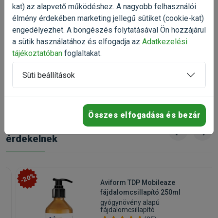
4%, kalcium: 1.45%, foszfor: 1.1%.
4
0%
kat) az alapvető működéshez. A nagyobb felhasználói
élmény érdekében marketing jellegű sütiket (cookie-kat)
3
0%
engedélyezhet. A böngészés folytatásával Ön hozzájárul
2
0%
a sütik használatához és elfogadja az
Adatkezelési
Kapható kiszerelések:
2,3kg
, 12,5kg
1
0%
tájékoztatóban
foglaltakat.
Gyártó:
Eukanuba
Egységár:
2 604.35 Ft / kg
Kiszerelés:
2.3kg / Zacskó
Nettó ár:
4 716,54 Ft
100%
ajánlaná ezt a terméket ismerősének
Süti beállítások
Státusz:
Raktáron, utolsó darabok
Törékeny:
Nem
Állatorvosi:
Nem
Összes elfogadása és bezár
Talán ezek is
érdekelnek
-20%
Aviform TDP Mobileaze
fájdalomcsillapító 250ml
gyógynövény alapú
fájdalomcsillapító