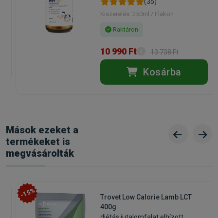
(35)
Kiszerelés: 250ml / Flakon
Raktáron
10 990 Ft
13 738 Ft
Kosárba
Mások ezeket a
termékeket is
megvásárolták
-15%
Trovet Low Calorie Lamb LCT
400g
diétás jutalomfalat elhízott