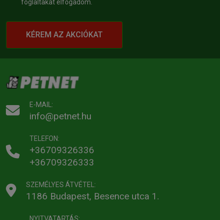
foglaltakat elfogadom.
KÉREM AZ AKCIÓKAT
E-MAIL:
info@petnet.hu
TELEFON:
+36709326336
+36709326333
SZEMÉLYES ÁTVÉTEL:
1186 Budapest, Besence utca 1.
NYITVATARTÁS: