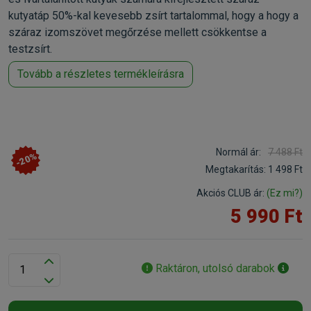
kutyatáp 50%-kal kevesebb zsírt tartalommal, hogy a hogy a
száraz izomszövet megőrzése mellett csökkentse a
testzsírt.
Tovább a részletes termékleírásra
Normál ár:
7 488 Ft
-20%
Megtakarítás:
1 498 Ft
Akciós CLUB ár:
(Ez mi?)
5 990 Ft
Raktáron, utolsó darabok