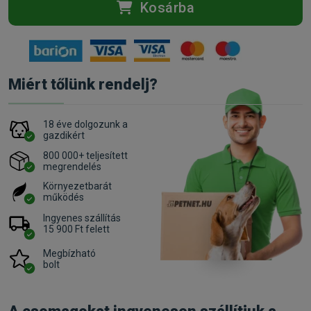
Kosárba
Miért tőlünk rendelj?
18 éve dolgozunk a
gazdikért
800 000+ teljesített
megrendelés
Környezetbarát
működés
Ingyenes szállítás
15 900 Ft felett
Megbízható
bolt