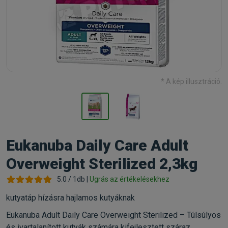
* A kép illusztráció.
Eukanuba Daily Care Adult
Overweight Sterilized 2,3kg
5.0 / 1db |
Ugrás az értékelésekhez
kutyatáp hízásra hajlamos kutyáknak
Eukanuba Adult Daily Care Overweight Sterilized – Túlsúlyos
és ivartalanított kutyák számára kifejlesztett száraz