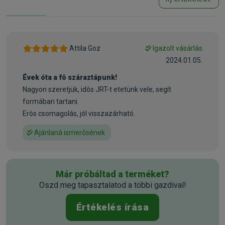
megőrzésével lehetővé teszik, hogy a kutyák aktív életet
élhessenek. A száraz táp természetes omega-6 és omega-
3 forrásokat is tartalmaz a bőr és a szőrzet egészségének
megőrzése érdekében. A különleges hatszögletű forma az
egyedülálló DentaDefense technológiával együtt tisztán és
Attila Goz
Igazolt vásárlás
egészségesen tartja a fogakat. Az Eukanuba Daily Care
2024.01.05.
túlsúlyos és ivartalanított kutyák számára kifejlesztett
Évek óta a fô száraztápunk!
száraz kutyatáp friss csirkehúst tartalmaz, így támogatva a
Nagyon szeretjük, idôs JRT-t etetünk vele, segít
sovány és erős izmokat. A prebiotikumok és a répapép
formában tartani.
testre szabott rostkeveréke az egészséges emésztést is
Erôs csomagolás, jól visszazárható.
elősegíti. A 100%-ban teljes és kiegyensúlyozott táp minden
fajtájú felnőtt kutya számára ideális.
Ajánlaná ismerősének
Az Eukanuba Adult Daily Care Overweight Sterilized főbb
jellemzői:
Már próbáltad a terméket?
Természetes omega-6 és omega-3 források az egészséges bőrért
Oszd meg tapasztalatod a többi gazdival!
és szőrzetért
A különleges formájú falatok és az egyedi DentaDefense
Értékelés írása
gondoskodnak a fogak tisztán tartásáról és egészségéről
Friss csirkehúst tartalmaz, így támogatja a száraz izomzatot