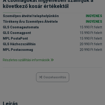
A csomagokat ingyenesen szállítjuk a
következő kosár értékektől
Személyes átvétel telephelyünkön
INGYENES
Törékeny Áru Személyes Átvétele
INGYENES
GLS Csomagautomata
15 990 Ft felett
GLS Csomagpont
15 990 Ft felett
MPL PostaPont
15 990 Ft felett
GLS Házhozszállítás
20 990 Ft felett
MPL Postacsomag
20 990 Ft felett
Részletes szállítási információk
Összehasonlítás
Leírás