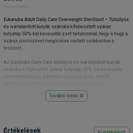
Eukanuba Adult Daily Care Overweight Sterilized – Túlsúlyos
és ivartalanított kutyák számára kifejlesztett száraz
kutyatáp 50%-kal kevesebb zsírt tartalommal, hogy a hogy a
száraz izomszövet megőrzése mellett csökkentse a
testzsírt.
Az Eukanuba Daily Care túlsúlyos és ivartalanított kutyák
számára kifejlesztett száraz kutyatáp 50%-kal kevesebb
zsírt tartalmaz (az Eukanuba közepes testű, felnőtt
kutyáknak szánt tápjához képest), hogy a száraz
izomszövet megőrzése mellett csökkentse a testzsírt. A
További leírás
hozzáadott L-karnitinnak köszönhetően még jobban
támogatja az egészséges testsúlykezelést, és elősegíti az
ízületi terhelés csökkentését is. Ezenkívül természetes
glükózamin- és kalciumforrásokat is tartalmaz, amelyek az
egészséges ízületek és az ízületi mozgékonyság
Értékelések
Írj értékelést!