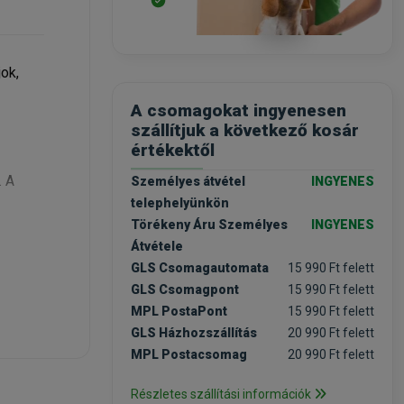
ok,
A csomagokat ingyenesen
szállítjuk a következő kosár
értékektől
. A
Személyes átvétel
INGYENES
telephelyünkön
Törékeny Áru Személyes
INGYENES
Átvétele
GLS Csomagautomata
15 990 Ft felett
GLS Csomagpont
15 990 Ft felett
MPL PostaPont
15 990 Ft felett
GLS Házhozszállítás
20 990 Ft felett
MPL Postacsomag
20 990 Ft felett
elnie.
Részletes szállítási információk
etén,