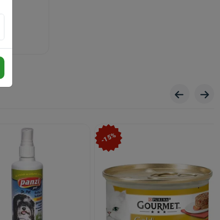
kor
ypryst
bad
bad
-15%
.