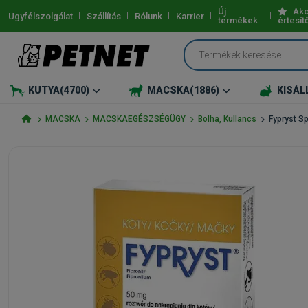
Új
Akc
Ügyfélszolgálat
Szállítás
Rólunk
Karrier
termékek
értesít
KUTYA
(4700)
MACSKA
(1886)
KISÁL
MACSKA
MACSKAEGÉSZSÉGÜGY
Bolha, Kullancs
Fypryst S