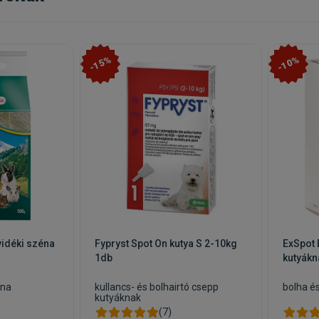
0,5ml 2-10kg
, Fypryst Spot On Macska 3x0,5ml 2-10kg
-15%
-10%
idéki széna
Fypryst Spot On kutya S 2-10kg
ExSpot 
1db
kutyákn
éna
kullancs- és bolhairtó csepp
bolha é
kutyáknak
(7)