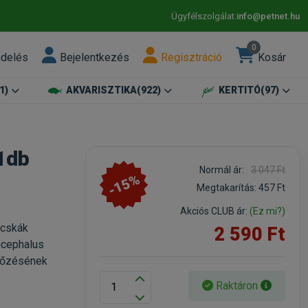
Ügyfélszolgálat:
info@petnet.hu
0
ndelés
Bejelentkezés
Regisztráció
Kosár
1)
AKVARISZTIKA
(922)
KERTITÓ
(97)
1db
Normál ár:
3 047 Ft
-15%
Megtakarítás:
457 Ft
Akciós CLUB ár:
(Ez mi?)
acskák
2 590 Ft
picephalus
rtőzésének
Raktáron