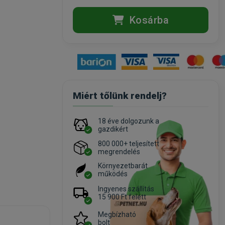
Kosárba
Miért tőlünk rendelj?
18 éve dolgozunk a
gazdikért
800 000+ teljesített
megrendelés
Környezetbarát
működés
Ingyenes szállítás
15 900 Ft felett
Megbízható
bolt