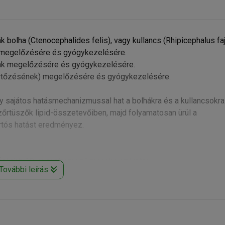
olha (Ctenocephalides felis), vagy kullancs (Rhipicephalus faj
k megelőzésére és gyógykezelésére.
nak megelőzésére és gyógykezelésére.
ertőzésének) megelőzésére és gyógykezelésére.
ly sajátos hatásmechanizmussal hat a bolhákra és a kullancsokra
zőrtüszők lipid-összetevőiben, majd folyamatosan ürül a
artós hatást eredményez.
egfeljebb 10 kg testtömegű macska számára.
További leírás
/kg) alkalmazzuk.
ányában az egyes kezelések között legalább négy hétnek kell elt
ertőzés kockázata, bolhacsípés okozta allergiás bőrgyulladás es