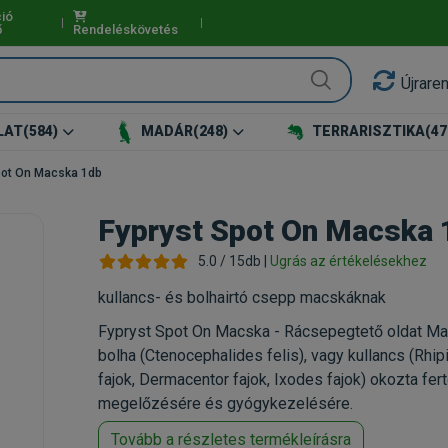
ió
ő
Rendeléskövetés
Újrare
LAT
(584)
MADÁR
(248)
TERRARISZTIKA
(47
pot On Macska 1db
Fypryst Spot On Macska 
5.0 / 15db |
Ugrás az értékelésekhez
kullancs- és bolhairtó csepp macskáknak
Fypryst Spot On Macska - Rácsepegtető oldat M
bolha (Ctenocephalides felis), vagy kullancs (Rhi
fajok, Dermacentor fajok, Ixodes fajok) okozta fe
megelőzésére és gyógykezelésére.
Tovább a részletes termékleírásra