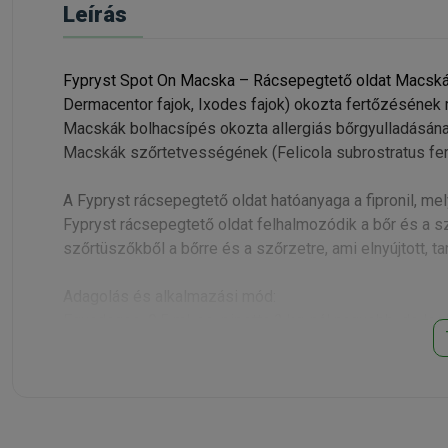
Leírás
Fypryst Spot On Macska – Rácsepegtető oldat Macskák b
Dermacentor fajok, Ixodes fajok) okozta fertőzéséne
Macskák bolhacsípés okozta allergiás bőrgyulladásá
Macskák szőrtetvességének (Felicola subrostratus f
A Fypryst rácsepegtető oldat hatóanyaga a fipronil, me
Fypryst rácsepegtető oldat felhalmozódik a bőr és a s
szőrtüszőkből a bőrre és a szőrzetre, ami elnyújtott, t
Adagolás és alkalmazási mód:
Egyadagos, 0,5 ml-es, pipetta 2 kg-nál nagyobb, de l
Ily módon a fipronil legkisebb javasolt dózisát (6,7 mg
A készítmény ártalmatlanságát értékelő vizsgálatok hi
A kezelés havonta javasolt, ha nagy az ismételt bolhaf