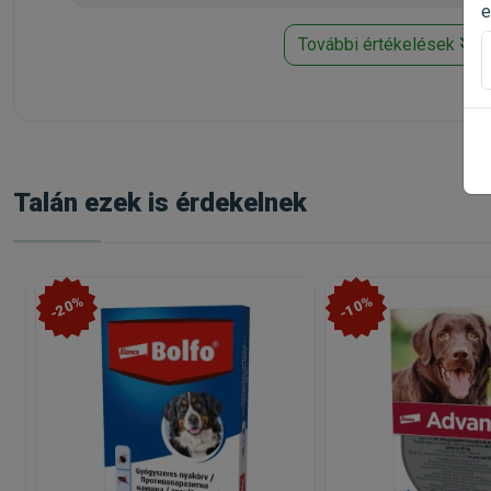
szőnyegeket és lakberendezési tárgyakat - ezeket töm
e
megfelelő rovarirtókkal kezelni, továbbá rendszeresen 
További értékelések
Az állatok kezelését végző személyre vonatkozó külö
A készítmény nyálkahártya- és szemirritációt okozhat, e
A rovarölő szerekre vagy alkoholra ismerten túlérzéke
rácsepegtető oldattal. Körültekintően meg kell előzni, h
megtörténik, szappannal és vízzel kezet kell mosni.
Talán ezek is érdekelnek
Ha az oldat véletlenül a szembe került, tiszta vízzel gon
A készítmény használata után kezet kell mosni.
Amíg az alkalmazás helye meg nem száradt, addig a ke
engedni játszani velük. Ennél fogva ajánlott az állat
-20%
-10%
hagyni, hogy a kezelt állatok a gazdájukkal (legfőképp
A kezelés alatt nem szabad dohányozni, enni és inni.
Mellékhatások (gyakorisága és súlyossága):
Lenyalás esetén rövid ideig tartó nyálzás léphet fel, fő
mellékhatások közül az alkalmazás helyén fellépő átmene
viszketésről, bőrpírról) és testszerte jelentkező viszk