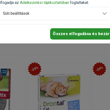
eges fertőzés esetén, ill. a védelmi intézkedések bevezetése
lfogadja az
Adatkezelési tájékoztatóban
foglaltakat.
porszívózni kell.
Süti beállítások
nleges óvintézkedések:
zért el kell kerülni, hogy a szájba vagy a szembe jusson.
ny állatok vagy személyek esetében kerülendő az érintkezés a F
Összes elfogadása és bezár
ogy a pipetta tartalma a kéz ujjaival érintkezzen. Ha ez mégis
dosan ki kell öblíteni.
zelt állatokat nem szabad simogatni, és a gyerekeket nem sza
ok kezelését nem napközben, hanem koraeste végezni, és nem sza
-20%
-30%
en gyermekekkel) aludjanak.
ként a vivőanyag természete miatt. A rendkívül ritka, gyanított
ti bőrreakcióról (hámlásról, a szőrzet lokális kihullásáról,
etésről vagy a szőrzet kihullásáról számoltak be alkalmazás után