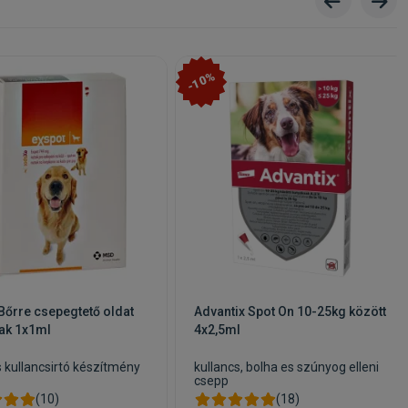
-10%
Bőrre csepegtető oldat
Advantix Spot On 10-25kg között
ak 1x1ml
4x2,5ml
s kullancsirtó készítmény
kullancs, bolha es szúnyog elleni
csepp
(10)
(18)