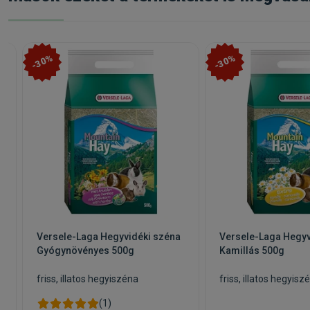
Tartalmaz 1db 0,5ml-es pipettát
Kapható kiszerelések:
Fypryst Spot On Macska S 1x
-30%
-30%
Versele-Laga Hegyvidéki széna
Versele-Laga Hegyv
Gyógynövényes 500g
Kamillás 500g
friss, illatos hegyiszéna
friss, illatos hegyisz
(1)