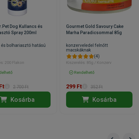
ányást
r.Pet Dog Kullancs és
Gourmet Gold Savoury Cake
asztó Spray 200ml
Marha Paradicsommal 85g
imális
s és bolhariasztó hatású
konzerveledel felnőtt
tó
macskáknak
(4)
és: 200 Flakon
Kiszerelés: 85g / Konzerv
elhető
Rendelhető
Ft
299 Ft
2 700 Ft
352 Ft
Kosárba
Kosárba