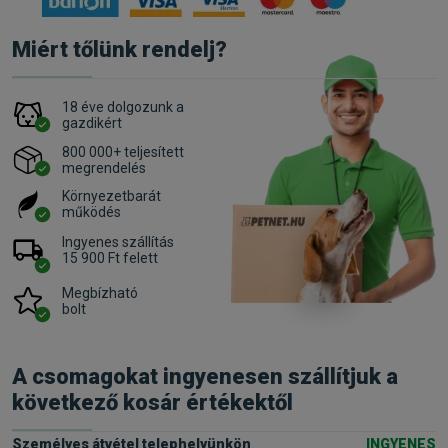
Miért tőlünk rendelj?
18 éve dolgozunk a
gazdikért
800 000+ teljesített
megrendelés
Környezetbarát
működés
Ingyenes szállítás
15 900 Ft felett
Megbízható
bolt
A csomagokat ingyenesen szállítjuk a
következő kosár értékektől
Személyes átvétel telephelyünkön
INGYENES