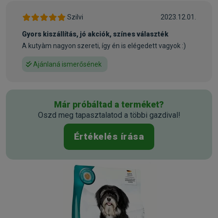
• Optimális fogápolás az optimális harapáshoz kialakított
krokettel
Szilvi
2023.12.01.
Gyors kiszállítás, jó akciók, színes választék
Összetétel:
A kutyàm nagyon szereti, így én is elégedett vagyok :)
Állati fehérjék* (baromfi 16%, bárány 4%), kukoricaliszt,
kukorica, olajok és zsírok, árpa, töpörtyű, halliszt (5%, ebből
Ajánlaná ismerősének
50% lazacliszt), rizs, hidrolizált fehérje, melaszos
cukorrépaszelet* (cukormentesített), almatörköly*, kálium-
klorid, élesztő*, nátrium-klorid, tengeri alga*, lenmag (0,16%),
Már próbáltad a terméket?
szárított egész tojás (0,1%), máriatövis, élesztő* (extrahált),
Oszd meg tapasztalatod a többi gazdival!
kagylóhús* (0,02%), yucca schidigera*, articsóka,
gyermekláncfű, gyömbér (0,016%), nyírfalevél, csalán,
Értékelés írása
kamilla, koriander, rozmaring, zsálya, édesgyökér, kakukkfű
(szárított gyógynövények összesen: 0,15%)
Analaitikai összetevk:
Nyersfehérje 26,0%, nyerszsír 14,0%, nyersrost 2,0%,
nyershamu 7%, kalcium 1,50%, foszfor 0,95%, nátrium 0,35%,
omega-6 zsírsavak 3,5%, omega-3 zsírsavak 0,4%