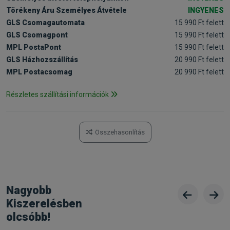
Törékeny Áru Személyes Átvétele
INGYENES
GLS Csomagautomata
15 990 Ft felett
GLS Csomagpont
15 990 Ft felett
MPL PostaPont
15 990 Ft felett
GLS Házhozszállítás
20 990 Ft felett
MPL Postacsomag
20 990 Ft felett
Részletes szállítási információk
Összehasonlítás
Nagyobb
Kiszerelésben
olcsóbb!