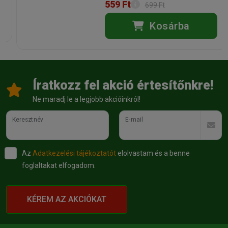
559 Ft
699 Ft
Kosárba
Íratkozz fel akció értesítőnkre!
Ne maradj le a legjobb akcióinkról!
Keresztnév
E-mail
Az
Adatkezelési tájékoztatót
elolvastam és a benne
foglaltakat elfogadom.
KÉREM AZ AKCIÓKAT