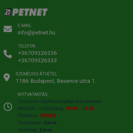
E-MAIL:
info@petnet.hu
TELEFON:
+36709326336
+36709326333
SZEMÉLYES ÁTVÉTEL:
1186 Budapest, Besence utca 1.
NYITVATARTÁS:
Telefonos Ügyfélszolgálat nyitvatartása:
Hétfőtől - Csütörtökig:
10:00 - 16:00
Pénteken:
ZÁRVA
Szombaton:
Zárva
Vasárnap:
Zárva