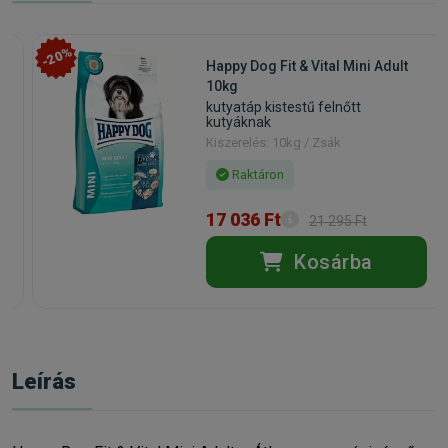
-20%
Happy Dog Fit & Vital Mini Adult
10kg
kutyatáp kistestű felnőtt
kutyáknak
Kiszerelés: 10kg / Zsák
Raktáron
17 036 Ft
21 295 Ft
Kosárba
Leírás