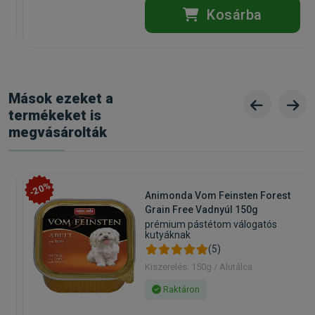
Kosárba
Mások ezeket a
termékeket is
megvásárolták
-20%
Animonda Vom Feinsten Forest
Grain Free Vadnyúl 150g
prémium pástétom válogatós
kutyáknak
(5)
Kiszerelés: 150g / Alutálca
Raktáron