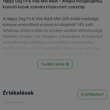
Happy Dog Fit & Vital Mini Adult – Átlagos mozgásigényű,
kistestű kutyák számára kifejlesztett száraztáp
A Happy Dog Fit & Vital Adult Mini 26% kiváló minőségű
könnyen emészthető proteint és elegendő 14% zsírt
tartalmaz, értékes állati és növényi eredetű létfontosságú
telítetlen Omega-3 és Omega-6 zsírsavakkal. A megfelelő
krokettformájú különleges összetétel a természetes
hozzávalókból készült egyedülálló Happy Dog Supreme
LifePlus Concept hatóanyagaival, az eredeti új-zélandi
kagylóval tökéletesen megfelelő minden max. 10kg súlyú
További leírás
kifejlett kutya számára. Az Adult Mini energiatartalma a
kutyák napi 2-3 órás természetes mozgásigényéhez lett
kifejlesztve, és az ajánlott mennyiség adásakor
megakadályozza a túltáplálást és az abból származó
problémák kialakulását is.
Értékelések
Írj értékelést!
• Normál energiaigényű, kifejlett kutyáknak 10kg-ig (26/14)
• Egészen különleges ínyenceknek