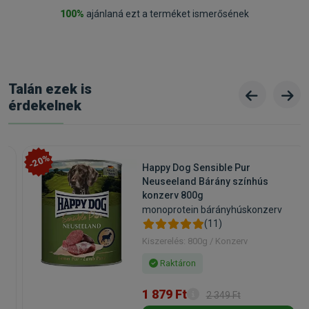
100%
ajánlaná ezt a terméket ismerősének
Talán ezek is
érdekelnek
-20%
Happy Dog Sensible Pur
Neuseeland Bárány színhús
konzerv 800g
monoprotein bárányhúskonzerv
(11)
Kiszerelés: 800g / Konzerv
Raktáron
1 879 Ft
2 349 Ft