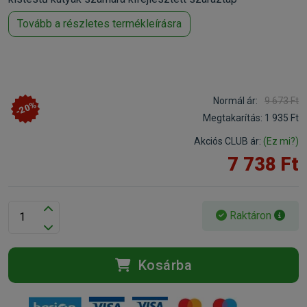
Tovább a részletes termékleírásra
Normál ár:
9 673 Ft
-20%
Megtakarítás:
1 935 Ft
Akciós CLUB ár:
(Ez mi?)
7 738 Ft
Raktáron
Kosárba