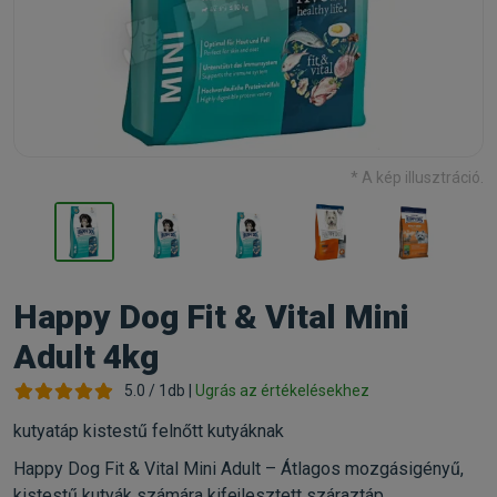
* A kép illusztráció.
Happy Dog Fit & Vital Mini
Adult 4kg
5.0 / 1db |
Ugrás az értékelésekhez
kutyatáp kistestű felnőtt kutyáknak
Happy Dog Fit & Vital Mini Adult – Átlagos mozgásigényű,
kistestű kutyák számára kifejlesztett száraztáp