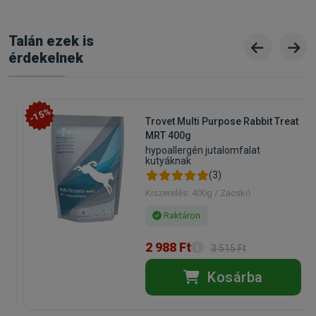
Gyártó:
Happy Dog
Egységár:
1 019.33 Ft / kg
Kiszerelés:
15kg / Zsák
Nettó ár:
12 039,37 Ft
Talán ezek is
Státusz:
Raktáron
Törékeny:
Nem
érdekelnek
Állatorvosi:
Nem
-15%
Trovet Multi Purpose Rabbit Treat
MRT 400g
hypoallergén jutalomfalat
kutyáknak
(3)
Kiszerelés: 400g / Zacskó
Raktáron
2 988 Ft
3 515 Ft
Kosárba