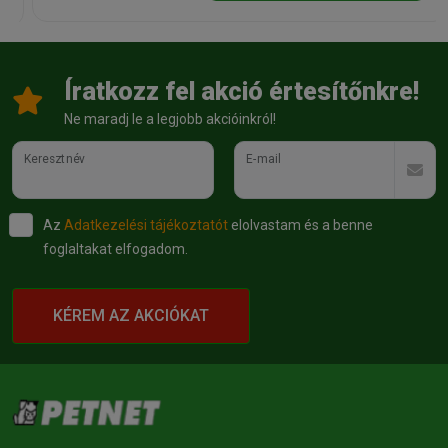
Íratkozz fel akció értesítőnkre!
Ne maradj le a legjobb akcióinkról!
Keresztnév
E-mail
Az
Adatkezelési tájékoztatót
elolvastam és a benne
foglaltakat elfogadom.
KÉREM AZ AKCIÓKAT