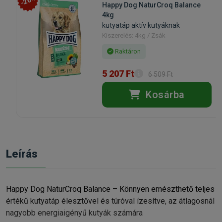
-20%
Happy Dog NaturCroq Balance
4kg
kutyatáp aktív kutyáknak
Kiszerelés: 4kg / Zsák
Raktáron
5 207 Ft
6 509 Ft
Kosárba
Leírás
Happy Dog NaturCroq Balance – Könnyen emészthető teljes
értékű kutyatáp élesztővel és túróval ízesítve, az átlagosnál
nagyobb energiaigényű kutyák számára