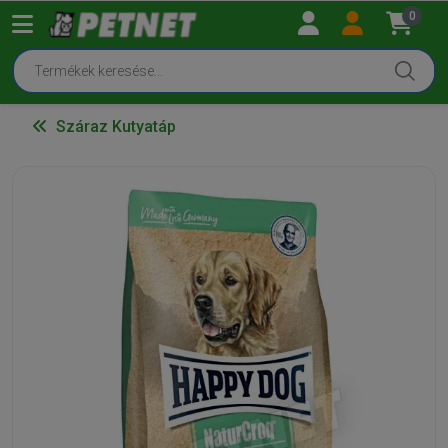
0
Száraz Kutyatáp