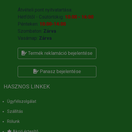
Átvételi pont nyitvatartása:
Hétfőtől - Csütörtökig:
10:00 - 16:00
Pénteken:
10:00-14:00
Szombaton:
Zárva
Vasárnap:
Zárva
Termék reklamáció bejelentése
Panasz bejelentése
HASZNOS LINKEK
Ügyfélszolgálat
Szállítás
Rólunk
Akció értesítő