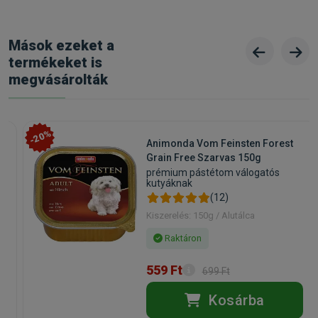
Mások ezeket a
termékeket is
megvásárolták
-20%
Animonda Vom Feinsten Forest
Grain Free Szarvas 150g
prémium pástétom válogatós
kutyáknak
(12)
Kiszerelés: 150g / Alutálca
Raktáron
559 Ft
699 Ft
Kosárba