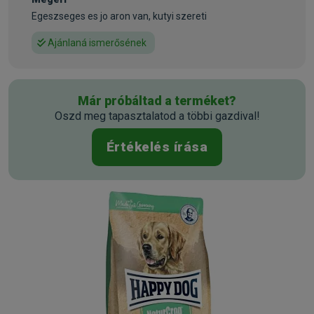
készül
Egeszseges es jo aron van, kutyi szereti
• Értékes helyi gyógynövényekkel
Ajánlaná ismerősének
Összetétel:
Baromfifehérje*, búzaliszt, teljes kiőrlésű kukorica, teljes
kiőrlésű búza, kukoricaliszt, zabliszt, teljes kiőrlésű árpa,
Már próbáltad a terméket?
rizsliszt, baromfizsír, húsliszt, marhazsír, halliszt,
Oszd meg tapasztalatod a többi gazdival!
májhidrolizátum, hemoglobin*, töpörtyű, melaszos
cukorrépaszelet* (cukormentesített), almatörköly* (0,6%),
Értékelés írása
élesztő* (0,4%), túró* (0,3%), nátrium-klorid, spenótliszt
(0,08%), lucerna* (0,08%), zöld zab*, napraforgó*, zsázsa*
petrezselyem*, répa* (0,04%), cékla*, rizsliszt (erjesztett),
(gyógynövények összesen: 0,3%);
*szárított
Analitikai összetevők:
Nyersfehérje 23,0%, nyerszsír 10,0%, nyersrost 3,0%,
nyershamu 6,0%, kalcium 1,4%, foszfor
0,8%, nátrium 0,35%, kálium 0,5%, magnézium 0,12%, omega-