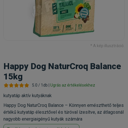
* A kép illusztráció.
Happy Dog NaturCroq Balance
15kg
5.0 / 1db |
Ugrás az értékelésekhez
kutyatáp aktív kutyáknak
Happy Dog NaturCroq Balance – Könnyen emészthető teljes
értékű kutyatáp élesztővel és túróval ízesítve, az átlagosnál
nagyobb energiaigényű kutyák számára