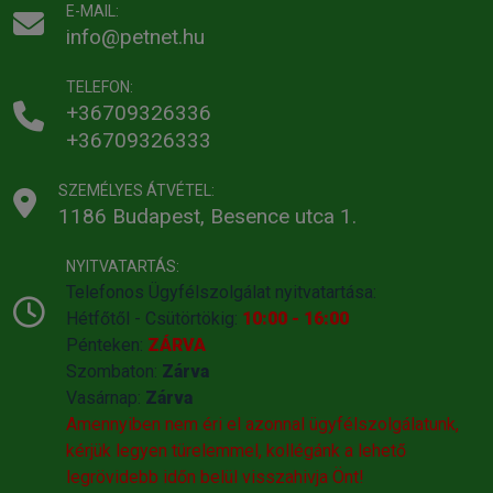
E-MAIL:
info@petnet.hu
TELEFON:
+36709326336
+36709326333
SZEMÉLYES ÁTVÉTEL:
1186 Budapest, Besence utca 1.
NYITVATARTÁS:
Telefonos Ügyfélszolgálat nyitvatartása:
Hétfőtől - Csütörtökig:
10:00 - 16:00
Pénteken:
ZÁRVA
Szombaton:
Zárva
Vasárnap:
Zárva
Amennyiben nem éri el azonnal ügyfélszolgálatunk,
kérjük legyen türelemmel, kollégánk a lehető
legrövidebb időn belül visszahivja Önt!