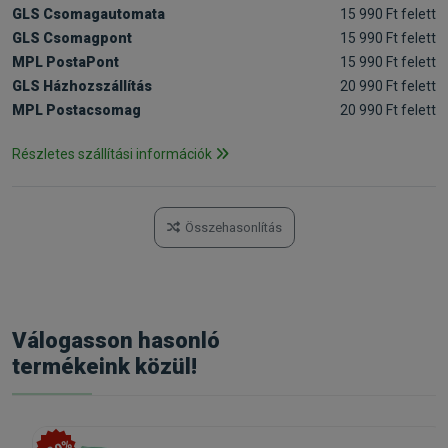
GLS Csomagautomata
15 990 Ft felett
GLS Csomagpont
15 990 Ft felett
MPL PostaPont
15 990 Ft felett
GLS Házhozszállítás
20 990 Ft felett
MPL Postacsomag
20 990 Ft felett
Részletes szállítási információk
Összehasonlítás
Válogasson hasonló
termékeink közül!