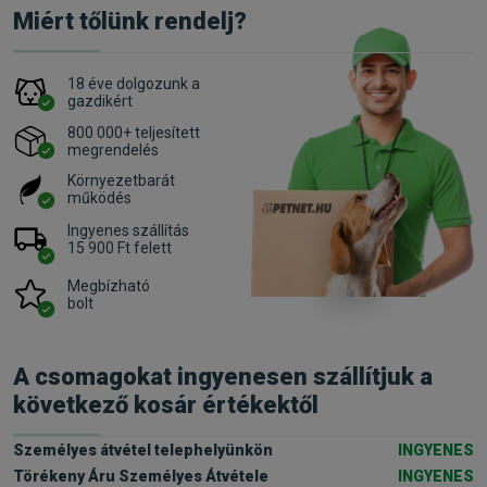
Miért tőlünk rendelj?
18 éve dolgozunk a
gazdikért
800 000+ teljesített
megrendelés
Környezetbarát
működés
Ingyenes szállítás
15 900 Ft felett
Megbízható
bolt
A csomagokat ingyenesen szállítjuk a
következő kosár értékektől
Személyes átvétel telephelyünkön
INGYENES
Törékeny Áru Személyes Átvétele
INGYENES