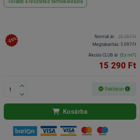
Tovább a részletes termékleírásra
Normál ár:
20 387 Ft
-25%
Megtakarítás:
5 097 Ft
Akciós CLUB ár:
(Ez mi?)
15 290 Ft
Raktáron
Kosárba