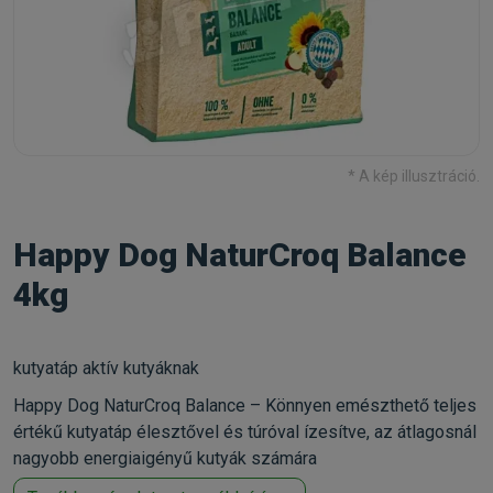
* A kép illusztráció.
Happy Dog NaturCroq Balance
4kg
kutyatáp aktív kutyáknak
Happy Dog NaturCroq Balance – Könnyen emészthető teljes
értékű kutyatáp élesztővel és túróval ízesítve, az átlagosnál
nagyobb energiaigényű kutyák számára