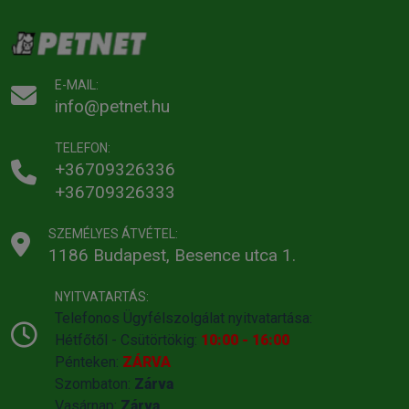
E-MAIL:
info@petnet.hu
TELEFON:
+36709326336
+36709326333
SZEMÉLYES ÁTVÉTEL:
1186 Budapest, Besence utca 1.
NYITVATARTÁS:
Telefonos Ügyfélszolgálat nyitvatartása:
Hétfőtől - Csütörtökig:
10:00 - 16:00
Pénteken:
ZÁRVA
Szombaton:
Zárva
Vasárnap:
Zárva