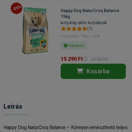
-25%
Happy Dog NaturCroq Balance
15kg
kutyatáp aktív kutyáknak
(1)
Kiszerelés: 15kg / Zsák
Raktáron
15 290 Ft
20 387 Ft
Kosárba
Leírás
Happy Dog NaturCroq Balance – Könnyen emészthető teljes