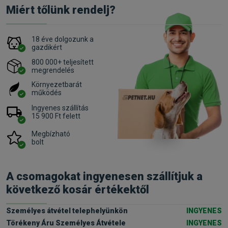
Miért tőlünk rendelj?
18 éve dolgozunk a
gazdikért
800 000+ teljesített
megrendelés
Környezetbarát
működés
Ingyenes szállítás
15 900 Ft felett
Megbízható
bolt
A csomagokat ingyenesen szállítjuk a
következő kosár értékektől
Személyes átvétel telephelyünkön
INGYENES
Törékeny Áru Személyes Átvétele
INGYENES