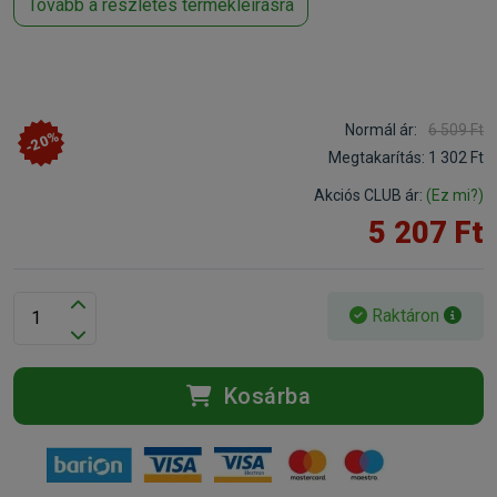
Tovább a részletes termékleírásra
Normál ár:
6 509 Ft
-20%
Megtakarítás:
1 302 Ft
Akciós CLUB ár:
(Ez mi?)
5 207 Ft
Raktáron
Kosárba