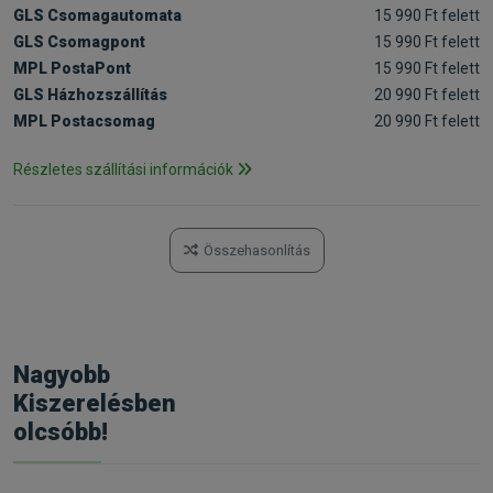
GLS Csomagautomata
15 990 Ft felett
GLS Csomagpont
15 990 Ft felett
MPL PostaPont
15 990 Ft felett
GLS Házhozszállítás
20 990 Ft felett
MPL Postacsomag
20 990 Ft felett
Részletes szállítási információk
Összehasonlítás
Nagyobb
Kiszerelésben
olcsóbb!