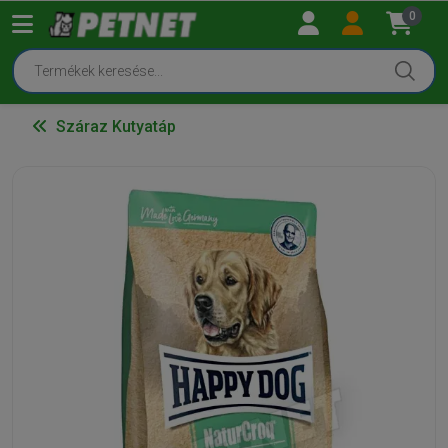
0
Száraz Kutyatáp