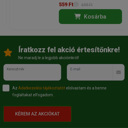
559 Ft
699 Ft
Státusz:
Raktáron
Törékeny:
Nem
Állatorvosi:
Nem
Kosárba
Íratkozz fel akció értesítőnkre!
Ne maradj le a legjobb akcióinkról!
Keresztnév
E-mail
Az
Adatkezelési tájékoztatót
elolvastam és a benne
foglaltakat elfogadom.
KÉREM AZ AKCIÓKAT