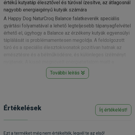
értékű kutyatáp élesztővel és túróval ízesítve, az átlagosnál
nagyobb energiaigényű kutyák számára
A Happy Dog NaturCroq Balance falatkeverék speciális
gyártási folyamatával a lehető legteljesebb tápanyagfelvétel
érhető el, úgyhogy a Balance az érzékeny kutyák egyensúlyi
táplálását is problémamentesen megoldja. A feldolgozott
túró és a speciális élesztokivonatok pozitívan hatnak az
emésztésre és a bélműködésre, és különleges ízélményt
nyújtanak. A kissé megnövelt energiatartalom miatt a
Balance kitűnően megfelel minden aktív kutyának is agility,
További leírás
sport és játék közben. A NaturCroq Balance nem tartalmaz
szóját. A Happy Dog NaturCroq Balance a kiegyensúlyozott
tápláláshoz tartalmazza az összes szükséges tápanyagot a
megfelelő mennyiségben.
Happy Dog NaturCroq Balance legfőbb jellemzői:
Értékelések
Írj értékelést!
• Túróval, spenóttal és céklával
• 65% állati fehérje
• 23/10 (fehérje/zsír)
Ezt a terméket még nem értékelték, legyél te az első!