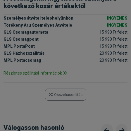
következő kosár értékektől
Személyes átvétel telephelyünkön
INGYENES
Törékeny Áru Személyes Átvétele
INGYENES
GLS Csomagautomata
15 990 Ft felett
GLS Csomagpont
15 990 Ft felett
MPL PostaPont
15 990 Ft felett
GLS Házhozszállítás
20 990 Ft felett
MPL Postacsomag
20 990 Ft felett
Részletes szállítási információk
Összehasonlítás
Válogasson hasonló