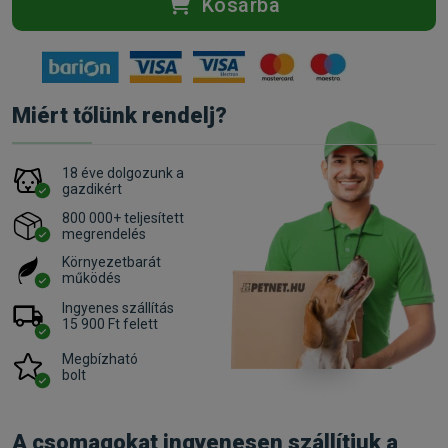
Kosárba
Miért tőlünk rendelj?
18 éve dolgozunk a
gazdikért
800 000+ teljesített
megrendelés
Környezetbarát
működés
Ingyenes szállítás
15 900 Ft felett
Megbízható
bolt
A csomagokat ingyenesen szállítjuk a