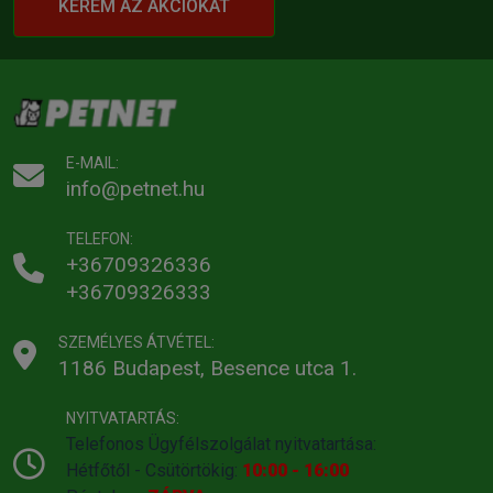
KÉREM AZ AKCIÓKAT
E-MAIL:
info@petnet.hu
TELEFON:
+36709326336
+36709326333
SZEMÉLYES ÁTVÉTEL:
1186 Budapest, Besence utca 1.
NYITVATARTÁS:
Telefonos Ügyfélszolgálat nyitvatartása:
Hétfőtől - Csütörtökig:
10:00 - 16:00