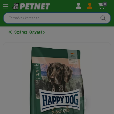
0
Száraz Kutyatáp