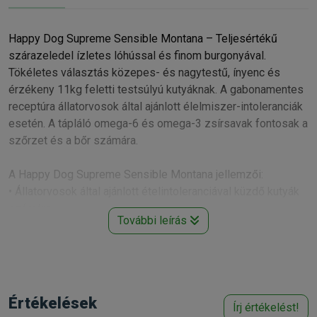
Happy Dog Supreme Sensible Montana – Teljesértékű
szárazeledel ízletes lóhússal és finom burgonyával.
Tökéletes választás közepes- és nagytestű, ínyenc és
érzékeny 11kg feletti testsúlyú kutyáknak. A gabonamentes
receptúra állatorvosok által ajánlott élelmiszer-intoleranciák
esetén. A tápláló omega-6 és omega-3 zsírsavak fontosak a
szőrzet és a bőr számára.
A Happy Dog Supreme Sensible Montana jellemzői:
• Állatorvosok által ajánlott ételintoleranciával küzdő kutyák
számára
További leírás
• A lóhúsból és burgonyából készült ízletes és exklúzív
receptúrájú Happy Dog Montana szuperprémium teljes
értékű eledel nem csak kis ínyenceknek vagy érzékeny
gyomrú kutyáknak ajánlott. Ez a szárazeledel rendkívüli
fehérjetartalommal rendelkezik, ételintoleranciával küzdő
Értékelések
Írj értékelést!
kutyák számára is tökéletes, állatorvosok ajánlják. A