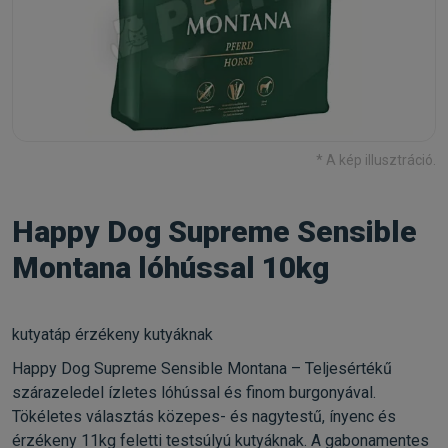
* A kép illusztráció.
Happy Dog Supreme Sensible
Montana lóhússal 10kg
kutyatáp érzékeny kutyáknak
Happy Dog Supreme Sensible Montana – Teljesértékű
szárazeledel ízletes lóhússal és finom burgonyával.
Tökéletes választás közepes- és nagytestű, ínyenc és
érzékeny 11kg feletti testsúlyú kutyáknak. A gabonamentes