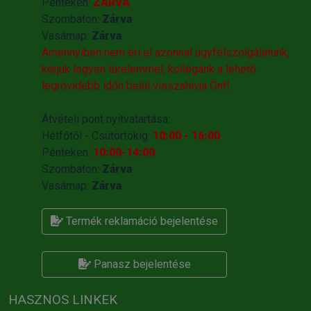
Pénteken:
ZÁRVA
Szombaton:
Zárva
Vasárnap:
Zárva
Amennyiben nem éri el azonnal ügyfélszolgálatunk,
kérjük legyen türelemmel, kollégánk a lehető
legrövidebb időn belül visszahivja Önt!
Átvételi pont nyitvatartása:
Hétfőtől - Csütörtökig:
10:00 - 16:00
Pénteken:
10:00-14:00
Szombaton:
Zárva
Vasárnap:
Zárva
Termék reklamáció bejelentése
Panasz bejelentése
HASZNOS LINKEK