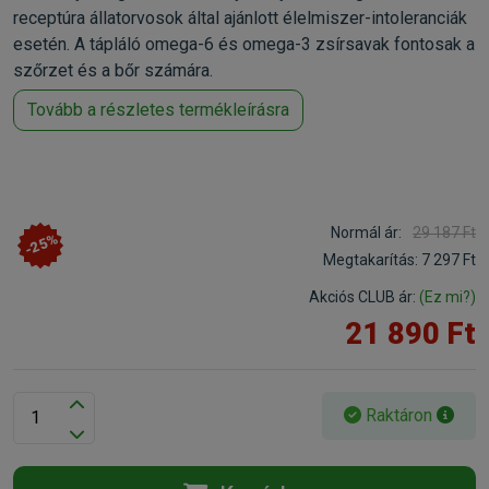
receptúra állatorvosok által ajánlott élelmiszer-intoleranciák
esetén. A tápláló omega-6 és omega-3 zsírsavak fontosak a
szőrzet és a bőr számára.
Tovább a részletes termékleírásra
Normál ár:
29 187 Ft
-25%
Megtakarítás:
7 297 Ft
Akciós CLUB ár:
(Ez mi?)
21 890 Ft
Raktáron