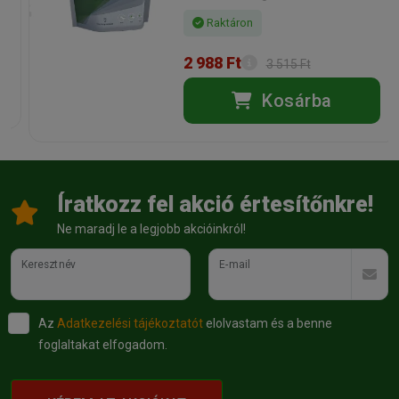
omega-6 zsírsavak 3,5 %, omega-3 zsírsavak 0,3 %
Raktáron
Kapható kiszerelések: 1kg, 4kg,
10kg
2 988 Ft
3 515 Ft
Gyártó:
Happy Dog
Egységár:
2 189.00 Ft / kg
Kosárba
Kiszerelés:
10kg / Zsák
Nettó ár:
17 236,22 Ft
Státusz:
Raktáron
Törékeny:
Nem
Állatorvosi:
Nem
Íratkozz fel akció értesítőnkre!
Ne maradj le a legjobb akcióinkról!
Keresztnév
E-mail
Az
Adatkezelési tájékoztatót
elolvastam és a benne
foglaltakat elfogadom.