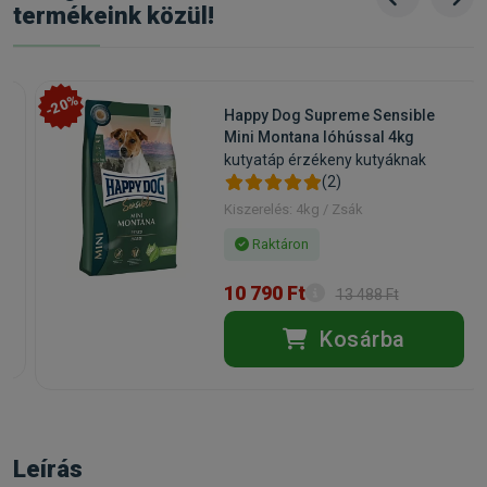
termékeink közül!
-20%
Happy Dog Supreme Sensible
Mini Montana lóhússal 4kg
kutyatáp érzékeny kutyáknak
(2)
Kiszerelés: 4kg / Zsák
Raktáron
10 790 Ft
13 488 Ft
Kosárba
Leírás