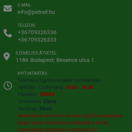
E-MAIL:
info@petnet.hu
TELEFON:
+36709326336
+36709326333
SZEMÉLYES ÁTVÉTEL:
1186 Budapest, Besence utca 1.
NYITVATARTÁS:
Telefonos Ügyfélszolgálat nyitvatartása:
Hétfőtől - Csütörtökig:
10:00 - 16:00
Pénteken:
ZÁRVA
Szombaton:
Zárva
Vasárnap:
Zárva
Amennyiben nem éri el azonnal ügyfélszolgálatunk,
kérjük legyen türelemmel, kollégánk a lehető
legrövidebb időn belül visszahivja Önt!