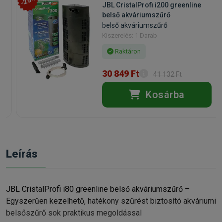
-25%
JBL CristalProfi i200 greenline
belső akváriumszűrő
belső akváriumszűrő
Kiszerelés: 1 Darab
Raktáron
30 849 Ft
41 132 Ft
Kosárba
Leírás
JBL CristalProfi i80 greenline belső akváriumszűrő –
Egyszerűen kezelhető, hatékony szűrést biztosító akváriumi
belsőszűrő sok praktikus megoldással