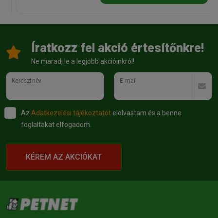
Íratkozz fel akció értesítőnkre!
Ne maradj le a legjobb akcióinkról!
Keresztnév
E-mail
Az
Adatkezelési tájékoztatót
elolvastam és a benne
foglaltakat elfogadom.
KÉREM AZ AKCIÓKAT