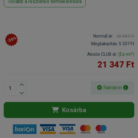
Tovább a részletes termékleírásra
Normál ár:
26 684 Ft
-20%
Megtakarítás:
5 337 Ft
Akciós CLUB ár:
(Ez mi?)
21 347 Ft
Raktáron
Kosárba