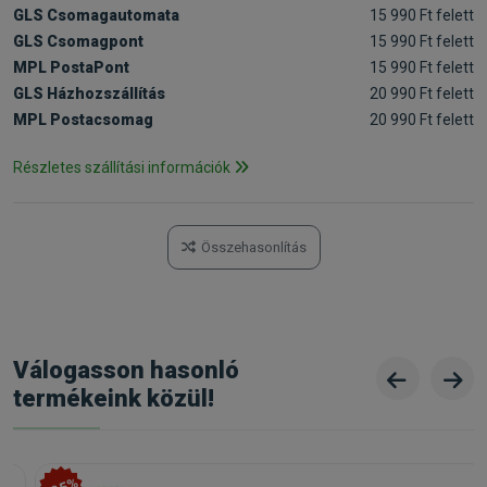
GLS Csomagautomata
15 990 Ft felett
GLS Csomagpont
15 990 Ft felett
MPL PostaPont
15 990 Ft felett
GLS Házhozszállítás
20 990 Ft felett
MPL Postacsomag
20 990 Ft felett
Részletes szállítási információk
Összehasonlítás
Válogasson hasonló
termékeink közül!