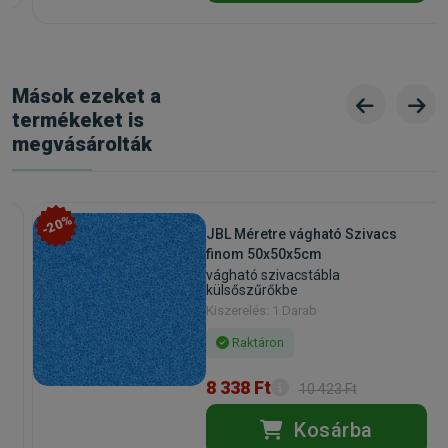
Mások ezeket a
termékeket is
megvásárolták
-20%
JBL Méretre vágható Szivacs
finom 50x50x5cm
vágható szivacstábla
külsőszűrőkbe
Kiszerelés: 1 Darab
Raktáron
8 338 Ft
10 423 Ft
Kosárba