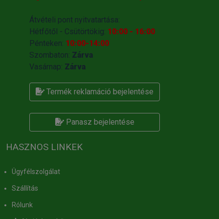
Átvételi pont nyitvatartása:
Hétfőtől - Csütörtökig:
10:00 - 16:00
Pénteken:
10:00-14:00
Szombaton:
Zárva
Vasárnap:
Zárva
Termék reklamáció bejelentése
Panasz bejelentése
HASZNOS LINKEK
Ügyfélszolgálat
Szállítás
Rólunk