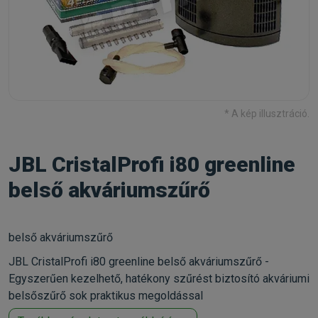
* A kép illusztráció.
JBL CristalProfi i80 greenline
belső akváriumszűrő
belső akváriumszűrő
JBL CristalProfi i80 greenline belső akváriumszűrő -
Egyszerűen kezelhető, hatékony szűrést biztosító akváriumi
belsőszűrő sok praktikus megoldással