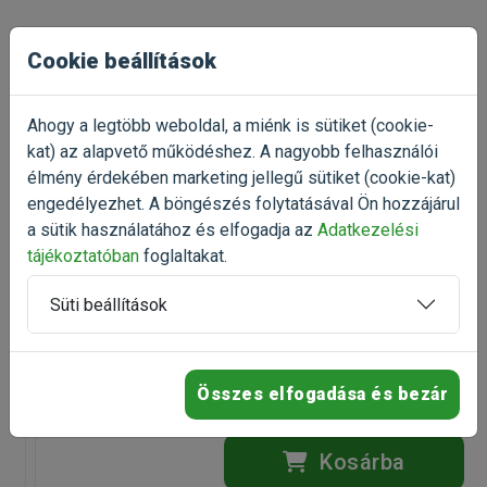
akváriumokhoz)
Gyártó:
JBL
Egységár:
21 347.00 Ft / db
Cookie beállítások
Kiszerelés:
1 Darab
Nettó ár:
16 808,66 Ft
Talán ezek is
Státusz:
Raktáron
Törékeny:
Nem
érdekelnek
Ahogy a legtöbb weboldal, a miénk is sütiket (cookie-
Állatorvosi:
Nem
kat) az alapvető működéshez. A nagyobb felhasználói
élmény érdekében marketing jellegű sütiket (cookie-kat)
engedélyezhet. A böngészés folytatásával Ön hozzájárul
-10%
SZAT ClearWater Original K1
a sütik használatához és elfogadja az
Adatkezelési
nitrátmegkötő műgyanta 150-250l
tájékoztatóban
foglaltakat.
nitrátmegkötő műgyanta
akváriumokba
Süti beállítások
(1)
Kiszerelés: 1 Csomag
Raktáron
Összes elfogadása és bezár
4 890 Ft
5 433 Ft
Kosárba