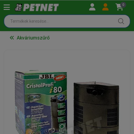
0
Akváriumszűrő