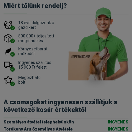
Miért tőlünk rendelj?
18 éve dolgozunk a
gazdikért
800 000+ teljesített
megrendelés
Környezetbarát
működés
Ingyenes szállítás
15 900 Ft felett
Megbízható
bolt
A csomagokat ingyenesen szállítjuk a
következő kosár értékektől
Személyes átvétel telephelyünkön
INGYENES
Törékeny Áru Személyes Átvétele
INGYENES