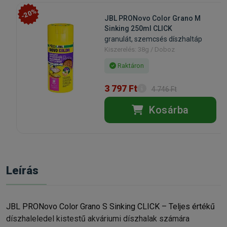
-20%
JBL PRONovo Color Grano M
Sinking 250ml CLICK
granulát, szemcsés díszhaltáp
Kiszerelés: 38g / Doboz
Raktáron
3 797 Ft
4 746 Ft
Kosárba
Leírás
JBL PRONovo Color Grano S Sinking CLICK – Teljes értékű
díszhaleledel kistestű akváriumi díszhalak számára