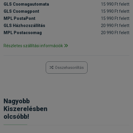
GLS Csomagautomata
15 990 Ft felett
GLS Csomagpont
15 990 Ft felett
MPL PostaPont
15 990 Ft felett
GLS Házhozszállítás
20 990 Ft felett
MPL Postacsomag
20 990 Ft felett
Részletes szállítási információk
Összehasonlítás
Nagyobb
Kiszerelésben
olcsóbb!