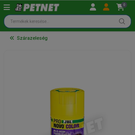
0
Szárazeleség