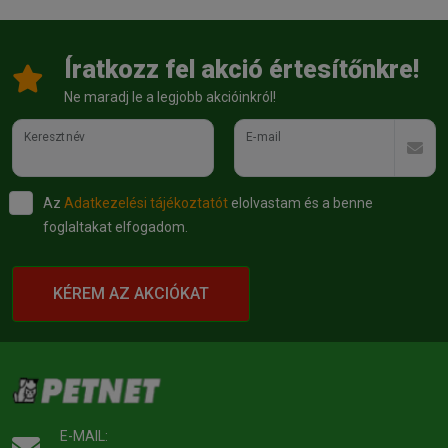
Íratkozz fel akció értesítőnkre!
Ne maradj le a legjobb akcióinkról!
Keresztnév
E-mail
Az
Adatkezelési tájékoztatót
elolvastam és a benne
foglaltakat elfogadom.
KÉREM AZ AKCIÓKAT
E-MAIL: