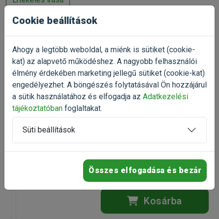
romlását.
Cookie beállítások
Összetevők:
L
azac liszt, rizs liszt, szója liszt, búzaliszt, krill liszt,8%
Ahogy a legtöbb weboldal, a miénk is sütiket (cookie-
garnéla liszt, búza gluten, búzacsíra, almarost, élesztő
Talán ezek is
kat) az alapvető működéshez. A nagyobb felhasználói
kivonat, cékla. Adalékanyagok: antioxidánsok.
érdekelnek
élmény érdekében marketing jellegű sütiket (cookie-kat)
engedélyezhet. A böngészés folytatásával Ön hozzájárul
Analitikai összetétel:
a sütik használatához és elfogadja az
Adatkezelési
Fehérje 40%, zsírok: 8%, nyers rost 3%, nyers hamu 8%
-25%
tájékoztatóban
foglaltakat.
Tetra AquaSafe Antistress
vízelőkészítő 100ml
Kapható kiszerelések:
100ml
Süti beállítások
akváriumi vízkezelőszer
Gyártó:
JBL
Egységár:
56 447.37 Ft / kg
Kiszerelés: 100ml / Flakon
Kiszerelés:
38g / Doboz
Nettó ár:
1 688,98 Ft
Raktáron
Státusz:
Raktáron
Törékeny:
Nem
Összes elfogadása és bezár
1 432 Ft
1 909 Ft
Állatorvosi:
Nem
Kosárba