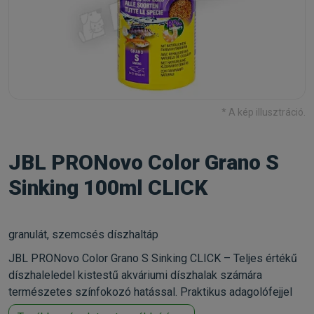
* A kép illusztráció.
JBL PRONovo Color Grano S
Sinking 100ml CLICK
granulát, szemcsés díszhaltáp
JBL PRONovo Color Grano S Sinking CLICK – Teljes értékű
díszhaleledel kistestű akváriumi díszhalak számára
természetes színfokozó hatással. Praktikus adagolófejjel