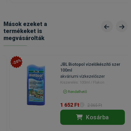
Mások ezeket a
termékeket is
megvásárolták
-20%
JBL Biotopol vízelőkészítő szer
100ml
akváriumi vízkezelőszer
Kiszerelés: 100ml / Flakon
Rendelhető
1 652 Ft
2 065 Ft
Kosárba