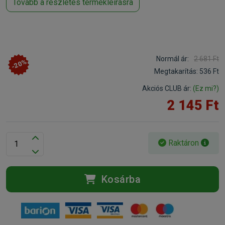
Tovább a részletes termékleírásra
Normál ár:
2 681 Ft
-20%
Megtakarítás:
536 Ft
Akciós CLUB ár:
(Ez mi?)
2 145 Ft
Raktáron
Kosárba