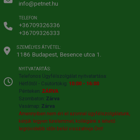
info@petnet.hu
TELEFON:
+36709326336
+36709326333
SZEMÉLYES ÁTVÉTEL:
1186 Budapest, Besence utca 1.
NYITVATARTÁS:
Telefonos Ügyfélszolgálat nyitvatartása:
Hétfőtől - Csütörtökig:
10:00 - 16:00
Pénteken:
ZÁRVA
Szombaton:
Zárva
Vasárnap:
Zárva
Amennyiben nem éri el azonnal ügyfélszolgálatunk,
kérjük legyen türelemmel, kollégánk a lehető
legrövidebb időn belül visszahivja Önt!