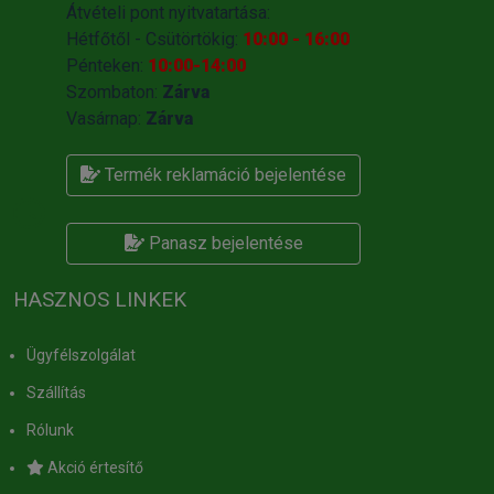
Átvételi pont nyitvatartása:
Hétfőtől - Csütörtökig:
10:00 - 16:00
Pénteken:
10:00-14:00
Szombaton:
Zárva
Vasárnap:
Zárva
Termék reklamáció bejelentése
Panasz bejelentése
HASZNOS LINKEK
Ügyfélszolgálat
Szállítás
Rólunk
Akció értesítő