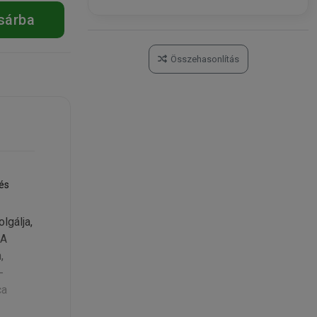
sárba
Kosárba
Összehasonlítás
és
lgálja,
 A
,
-
ca