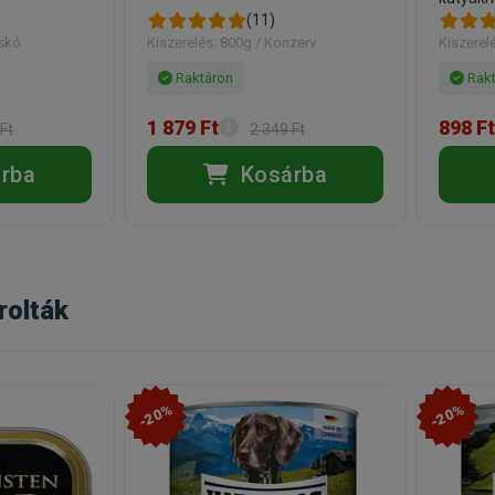
(11)
cskó
Kiszerelés: 800g / Konzerv
Kiszerel
Raktáron
Rakt
1 879 Ft
898 Ft
Ft
2 349 Ft
rba
Kosárba
rolták
-20%
-20%