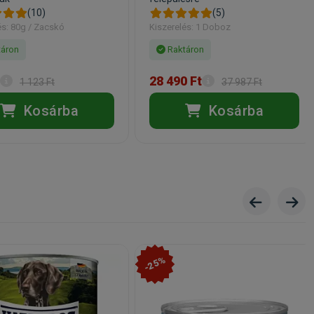
(10)
(5)
és: 80g / Zacskó
Kiszerelés: 1 Doboz
áron
Raktáron
28 490 Ft
1 123 Ft
37 987 Ft
Kosárba
Kosárba
-25%