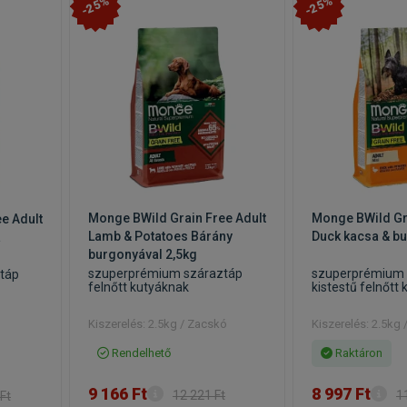
-25%
-25%
Monge BWild Grain Free Adult
Monge BWild Gr
e Adult
Lamb & Potatoes Bárány
Duck kacsa & b
a
burgonyával 2,5kg
szuperprémium száraztáp
szuperprémium 
táp
felnőtt kutyáknak
kistestű felnőtt
Kiszerelés: 2.5kg / Zacskó
Kiszerelés: 2.5kg
Rendelhető
Raktáron
9 166 Ft
8 997 Ft
12 221 Ft
1
Ft