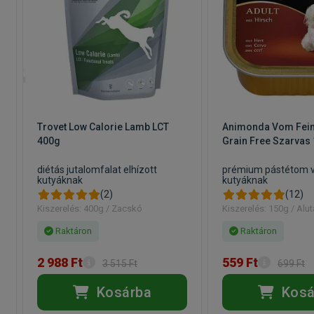
Trovet Low Calorie Lamb LCT
Animonda Vom Fein
400g
Grain Free Szarvas
diétás jutalomfalat elhízott
prémium pástétom v
kutyáknak
kutyáknak
(2)
(12)
Kiszerelés: 400g / Zacskó
Kiszerelés: 150g / Alut
Raktáron
Raktáron
2 988 Ft
559 Ft
3 515 Ft
699 Ft
Kosárba
Kosá