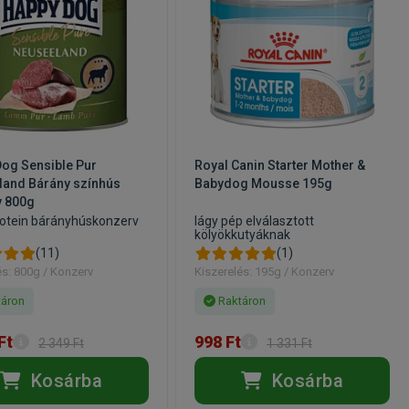
og Sensible Pur
Royal Canin Starter Mother &
land Bárány színhús
Babydog Mousse 195g
v 800g
tein bárányhúskonzerv
lágy pép elválasztott
kölyökkutyáknak
(11)
(1)
és: 800g / Konzerv
Kiszerelés: 195g / Konzerv
áron
Raktáron
Ft
998 Ft
2 349 Ft
1 331 Ft
Kosárba
Kosárba