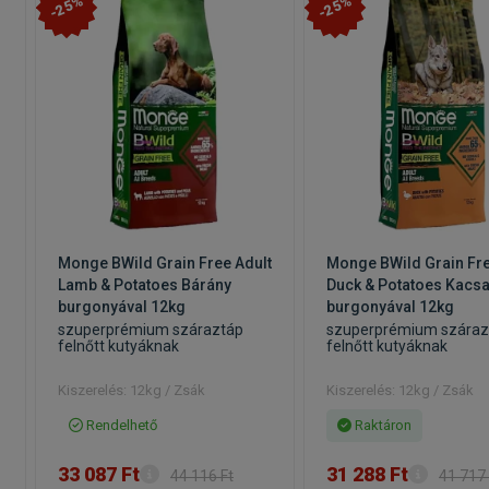
-25%
-25%
t
Monge BWild Grain Free Adult
Monge BWild Grain Fre
Lamb & Potatoes Bárány
Duck & Potatoes Kacs
burgonyával 12kg
burgonyával 12kg
szuperprémium száraztáp
szuperprémium száraz
felnőtt kutyáknak
felnőtt kutyáknak
Kiszerelés: 12kg / Zsák
Kiszerelés: 12kg / Zsák
Rendelhető
Raktáron
33 087 Ft
31 288 Ft
44 116 Ft
41 717 