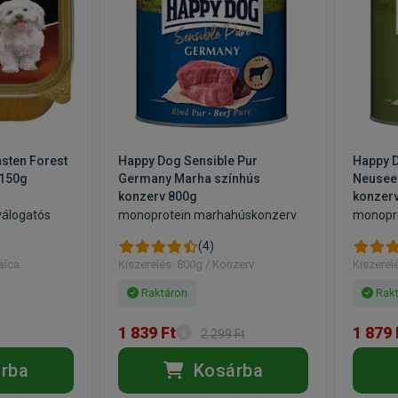
sten Forest
Happy Dog Sensible Pur
Happy D
 150g
Germany Marha színhús
Neusee
konzerv 800g
konzer
álogatós
monoprotein marhahúskonzerv
monopro
(4)
álca
Kiszerelés: 800g / Konzerv
Kiszerel
Raktáron
Rakt
1 839 Ft
1 879 
2 299 Ft
rba
Kosárba