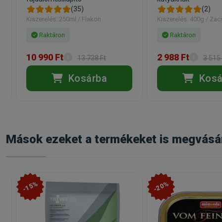
(35)
(2)
Kiszerelés: 250ml / Flakon
Kiszerelés: 400g / Za
Raktáron
Raktáron
10 990 Ft
2 988 Ft
13 738 Ft
3 515 
Kosárba
Kosá
Mások ezeket a termékeket is megvásá
-15%
-20%