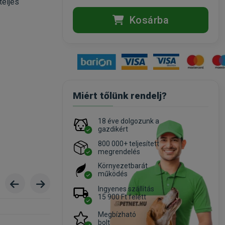
teljes
Kosárba
Miért tőlünk rendelj?
18 éve dolgozunk a
gazdikért
800 000+ teljesített
megrendelés
Környezetbarát
működés
Ingyenes szállítás
15 900 Ft felett
Megbízható
bolt