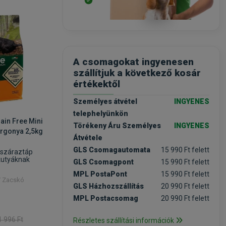
-25%
-25%
A csomagokat ingyenesen
szállítjuk a következő kosár
értékektől
Személyes átvétel
INGYENES
telephelyünkön
ain Free Mini
Monge BWild Grain Free
Monge BW
Törékeny Áru Személyes
INGYENES
urgonya 2,5kg
Puppy & Junior Duck &
Salmon l
Átvétele
Potatoes Kacsa burgonyával
GLS Csomagautomata
15 990 Ft felett
2,5kg
száraztáp
szuperprémium száraztáp
szuperpr
 kutyáknak
kölyökkutyáknak
felnőtt k
GLS Csomagpont
15 990 Ft felett
(1)
MPL PostaPont
15 990 Ft felett
 / Zacskó
Kiszerelés: 2.5kg / Zacskó
Kiszerelés
GLS Házhozszállítás
20 990 Ft felett
Rendelhető
Rende
MPL Postacsomag
20 990 Ft felett
8 912 Ft
8 912 F
1 996 Ft
11 883 Ft
Részletes szállítási információk