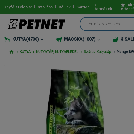
Új
Akc
Ügyfélszolgálat
Szállítás
Rólunk
Karrier
termékek
értesít
KUTYA
(4700)
MACSKA
(1887)
KISÁL
KUTYA
KUTYATÁP, KUTYAELEDEL
Száraz Kutyatáp
Monge BWi