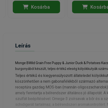
Kosárba
Kosárb
Leírás
Monge BWild Grain Free Puppy & Junior Duck & Potatoes K
burgonyából készült, teljes értékű eleség kölyökkutyák szám
Teljes értékű és kiegyensúlyozott állateledel kölyökkut
köszönhetően a nem gabonafélékből származó alternatí
receptúra gazdag MOS-ban (mannán-oligoszacharidok) 
amely fenntartja a bélrendszer általános jó állapotát. 
szulfát beépítésével. Omega-3 zsírsavak a bőr és a sz
schidigerát tartalmaz, a bélrendszeri aromakontrollért