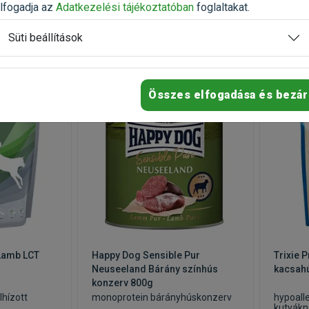
lfogadja az
Adatkezelési tájékoztatóban
foglaltakat.
Süti beállítások
-20%
-20%
Összes elfogadása és bezár
 Lamb LCT
Happy Dog Sensible Pur
Trixie 
Neuseeland Bárány színhús
kacsah
konzerv 800g
lhízott
monoprotein bárányhúskonzerv
hypoall
kutyákn