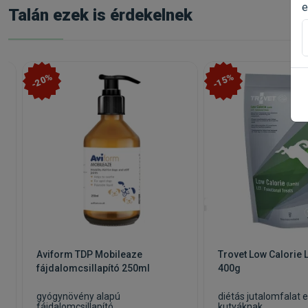
e
Talán ezek is érdekelnek
-20%
-15%
Aviform TDP Mobileaze
Trovet Low Calorie
fájdalomcsillapító 250ml
400g
gyógynövény alapú
diétás jutalomfalat e
fájdalomcsillapító
kutyáknak