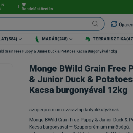
ió
ő
Rendeléskövetés
Újrare
LAT
(584)
MADÁR
(248)
TERRARISZTIKA
(47
ld Grain Free Puppy & Junior Duck & Potatoes Kacsa Burgonyával 12kg
Monge BWild Grain Free 
& Junior Duck & Potatoes
Kacsa burgonyával 12kg
szuperprémium száraztáp kölyökkutyáknak
Monge BWild Grain Free Puppy & Junior Duck & P
Kacsa burgonyával — Szuperprémium minőségű,