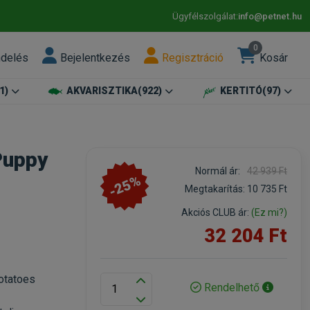
Ügyfélszolgálat:
info@petnet.hu
0
ndelés
Bejelentkezés
Regisztráció
Kosár
1)
AKVARISZTIKA
(922)
KERTITÓ
(97)
Puppy
Normál ár:
42 939 Ft
-25%
Megtakarítás:
10 735 Ft
Akciós CLUB ár:
(Ez mi?)
32 204 Ft
otatoes
Rendelhető