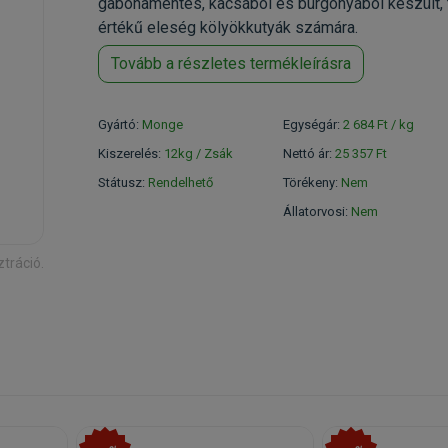
gabonamentes, kacsából és burgonyából készült, 
értékű eleség kölyökkutyák számára.
Tovább a részletes termékleírásra
Gyártó:
Monge
Egységár:
2 684 Ft / kg
Kiszerelés:
12kg / Zsák
Nettó ár:
25 357 Ft
Státusz:
Rendelhető
Törékeny:
Nem
Állatorvosi:
Nem
ztráció.