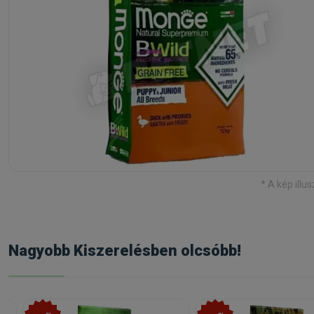
* A kép illus
Nagyobb Kiszerelésben olcsóbb!