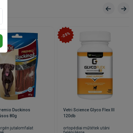
-25%
Premio Duckinos
Vetri Science Glyco Flex III
úsos 80g
120db
ergén jutalomfalat
ortopédiai műtétek utáni
ak
felépülésre