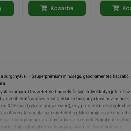
Kosárba
Ko
a
acsa burgonyával — Szuperprémium minőségű, gabonamentes, kacsából 
ára.
yák számára. Összetétele bármely fajtájú kölyökkutya jólétét szo
v szénhidrátforrások, mint például a burgonya kiválasztásának.
és XOS-ban (xylo-oligoszacharid), egy prebiotikum komplexben
A készítmény támogatja az ízületeket a glükozamin és a kondroitin
őrzet támogatására, és fényt adnak a szőrnek. Spirulinát és Yuc
. Minden fajtájú kölyökkutya számára alkalmas. Nem tartalmaz