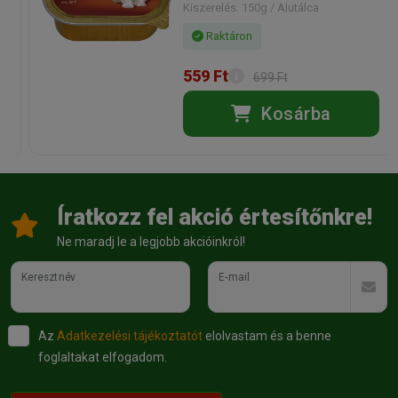
Kiszerelés: 150g / Alutálca
Raktáron
559 Ft
699 Ft
Kosárba
Íratkozz fel akció értesítőnkre!
Ne maradj le a legjobb akcióinkról!
Keresztnév
E-mail
Az
Adatkezelési tájékoztatót
elolvastam és a benne
foglaltakat elfogadom.