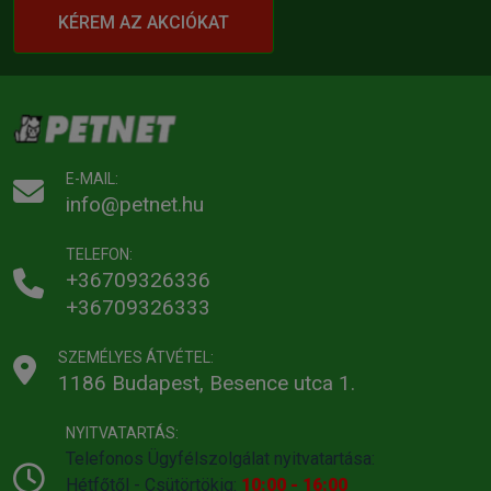
KÉREM AZ AKCIÓKAT
E-MAIL:
info@petnet.hu
TELEFON:
+36709326336
+36709326333
SZEMÉLYES ÁTVÉTEL:
1186 Budapest, Besence utca 1.
NYITVATARTÁS:
Telefonos Ügyfélszolgálat nyitvatartása:
Hétfőtől - Csütörtökig:
10:00 - 16:00