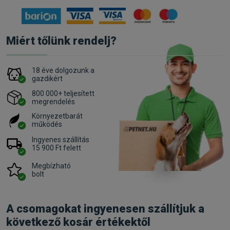
Miért tőlünk rendelj?
18 éve dolgozunk a
gazdikért
800 000+ teljesített
megrendelés
Környezetbarát
működés
Ingyenes szállítás
15 900 Ft felett
Megbízható
bolt
A csomagokat ingyenesen szállítjuk a
következő kosár értékektől