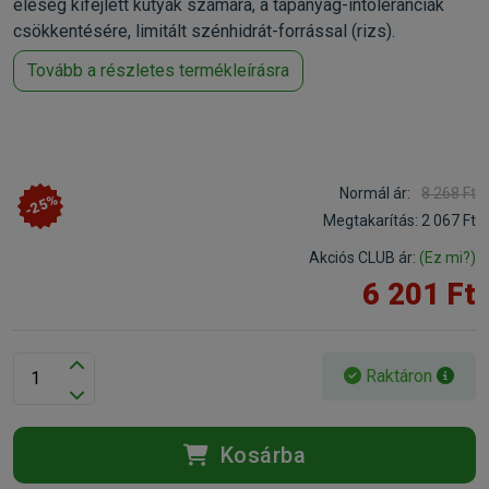
eleség kifejlett kutyák számára, a tápanyag-intoleranciák
csökkentésére, limitált szénhidrát-forrással (rizs).
Tovább a részletes termékleírásra
Normál ár:
8 268 Ft
-25%
Megtakarítás:
2 067 Ft
Akciós CLUB ár:
(Ez mi?)
6 201 Ft
Raktáron
Kosárba