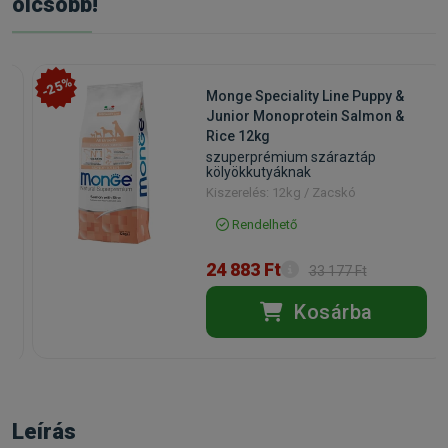
olcsóbb!
-25%
Monge Speciality Line Puppy &
g
Junior Monoprotein Salmon &
Rice 12kg
szuperprémium száraztáp
kölyökkutyáknak
Kiszerelés: 12kg / Zacskó
Rendelhető
24 883 Ft
33 177 Ft
Kosárba
Leírás