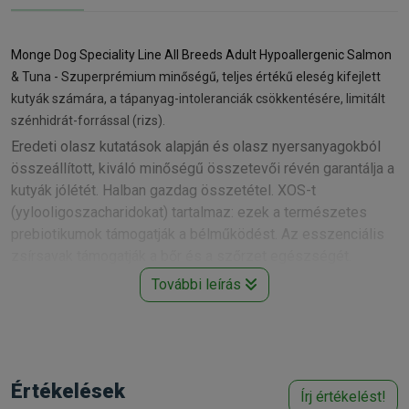
Monge Dog Speciality Line All Breeds Adult Hypoallergenic Salmon
& Tuna - Szuperprémium minőségű, teljes értékű eleség kifejlett
kutyák számára, a tápanyag-intoleranciák csökkentésére, limitált
szénhidrát-forrással (rizs).
Eredeti olasz kutatások alapján és olasz nyersanyagokból
összeállított, kiváló minőségű összetevői révén garantálja a
kutyák jólétét. Halban gazdag összetétel. XOS-t
(yylooligoszacharidokat) tartalmaz: ezek a természetes
prebiotikumok támogatják a bélműködést. Az esszenciális
zsírsavak támogatják a bőr és a szőrzet egészségét.
Összetétel: rizs 58%, lazac (friss 8%, szárított lazac 10%),
További leírás
tonhal (szárított 10%), sörélesztő, növényi olaj (finomított
kukoricaolaj), halolaj (99,5% tisztaságú lazacolaj), szárított
cukorrépapép, ásványi anyagok, xilo-ligoszacharidok (XOS
0,3%), Yucca schidigera, élesztő-készítmények (MOS:
Értékelések
mannano-oligoszacharidok forrása), kondroitin-szulfát,
Írj értékelést!