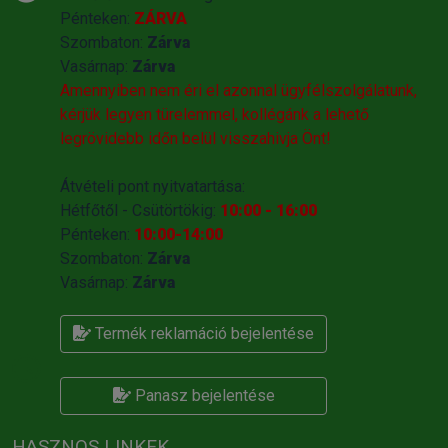
Pénteken:
ZÁRVA
Szombaton:
Zárva
Vasárnap:
Zárva
Amennyiben nem éri el azonnal ügyfélszolgálatunk,
kérjük legyen türelemmel, kollégánk a lehető
legrövidebb időn belül visszahivja Önt!
Átvételi pont nyitvatartása:
Hétfőtől - Csütörtökig:
10:00 - 16:00
Pénteken:
10:00-14:00
Szombaton:
Zárva
Vasárnap:
Zárva
Termék reklamáció bejelentése
Panasz bejelentése
HASZNOS LINKEK