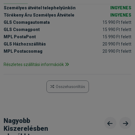
Személyes átvétel telephelyünkön
INGYENES
Törékeny Áru Személyes Átvétele
INGYENES
GLS Csomagautomata
15 990 Ft felett
GLS Csomagpont
15 990 Ft felett
MPL PostaPont
15 990 Ft felett
GLS Házhozszállítás
20 990 Ft felett
MPL Postacsomag
20 990 Ft felett
Részletes szállítási információk
Összehasonlítás
Nagyobb
Kiszerelésben