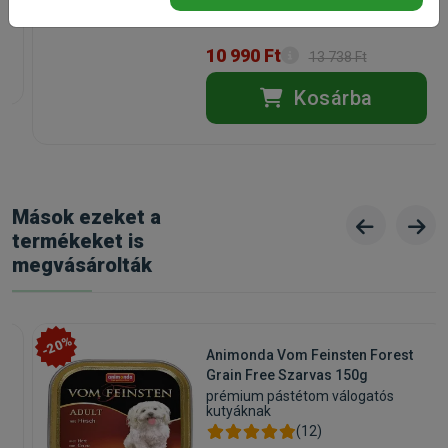
Raktáron
Státusz:
Raktáron
Törékeny:
Nem
Állatorvosi:
Nem
10 990 Ft
13 738 Ft
Kosárba
Mások ezeket a
termékeket is
megvásárolták
-20%
Animonda Vom Feinsten Forest
Grain Free Szarvas 150g
prémium pástétom válogatós
kutyáknak
(12)