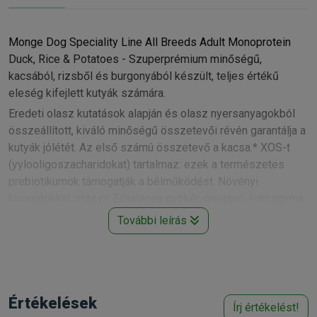
Monge Dog Speciality Line All Breeds Adult Monoprotein
Duck, Rice & Potatoes - Szuperprémium minőségű,
kacsából, rizsből és burgonyából készült, teljes értékű
eleség kifejlett kutyák számára.
Eredeti olasz kutatások alapján és olasz nyersanyagokból
összeállított, kiváló minőségű összetevői révén garantálja a
kutyák jólétét. Az első számú összetevő a kacsa.* XOS-t
(yylooligoszacharidokat) tartalmaz: ezek a természetes
prebiotikumok támogatják a bélműködést. Növényi
kivonatokkal, mint pl. Echinacea gyökér, oregánó, fokhagyma,
articsóka az immunrendszer támogatására. L-karnitinnel az
További leírás
egészséges szíműködés és kondíció érdekében.
Összetétel: kacsa (friss 10%, szárított 30%), rizs 15%,
burgonya-fehérje (5%), kukorica, szárított cukorrépa-pép,
Értékelések
sörélesztő, hidrolizált állati fehérje (máj), állati zsír (99,5%-
Írj értékelést!