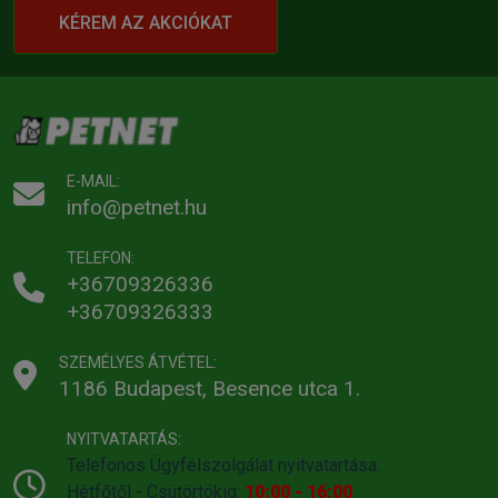
KÉREM AZ AKCIÓKAT
E-MAIL:
info@petnet.hu
TELEFON:
+36709326336
+36709326333
SZEMÉLYES ÁTVÉTEL:
1186 Budapest, Besence utca 1.
NYITVATARTÁS:
Telefonos Ügyfélszolgálat nyitvatartása:
Hétfőtől - Csütörtökig:
10:00 - 16:00