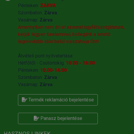
Pénteken:
ZÁRVA
Szombaton:
Zárva
Vasárnap:
Zárva
Amennyiben nem éri el azonnal ügyfélszolgálatunk,
kérjük legyen türelemmel, kollégánk a lehető
legrövidebb időn belül visszahivja Önt!
Átvételi pont nyitvatartása:
Hétfőtől - Csütörtökig:
10:00 - 16:00
Pénteken:
10:00-14:00
Szombaton:
Zárva
Vasárnap:
Zárva
Termék reklamáció bejelentése
Panasz bejelentése
HASZNOS LINKEK