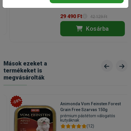
Raktáron
olajokból származó tokoferol-kivonatok. Érzékelhető
adalékanyagok: gesztenyekivonat (Castanea sativa) 20
29 490 Ft
42 129 Ft
mg/kg, articsókakivonat (Cynara scolymus L.) 300 mg/kg.
Kosárba
Kapható kiszerelések:
2,5kg,
12kg
Gyártó:
Monge
Egységár:
2 377.20 Ft / kg
Kiszerelés:
2.5kg / Zacskó
Nettó ár:
4 679,53 Ft
Státusz:
Raktáron
Törékeny:
Nem
Mások ezeket a
Állatorvosi:
Nem
termékeket is
megvásárolták
-20%
Animonda Vom Feinsten Forest
Grain Free Szarvas 150g
prémium pástétom válogatós
kutyáknak
(12)