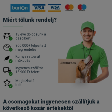
Miért tőlünk rendelj?
18 éve dolgozunk a
gazdikért
800 000+ teljesített
megrendelés
Környezetbarát
működés
Ingyenes szállítás
15 900 Ft felett
Megbízható
bolt
A csomagokat ingyenesen szállítjuk a
következő kosár értékektől