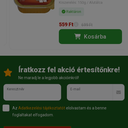
Kiszerelés: 150g / Alutálca
Raktáron
559 Ft
699 Ft
Kosárba
Íratkozz fel akció értesítőnkre!
Ne maradj le a legjobb akcióinkról!
Keresztnév
E-mail
Az
Adatkezelési tájékoztatót
elolvastam és a benne
foglaltakat elfogadom.