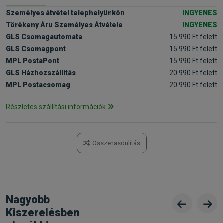
Személyes átvétel telephelyünkön
INGYENES
Törékeny Áru Személyes Átvétele
INGYENES
GLS Csomagautomata
15 990 Ft felett
GLS Csomagpont
15 990 Ft felett
MPL PostaPont
15 990 Ft felett
GLS Házhozszállítás
20 990 Ft felett
MPL Postacsomag
20 990 Ft felett
Részletes szállítási információk
Összehasonlítás
Nagyobb
Kiszerelésben