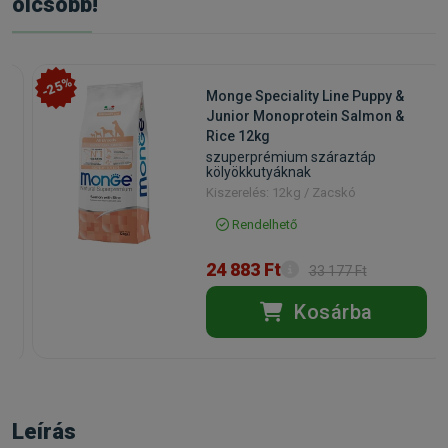
olcsóbb!
-25%
Monge Speciality Line Puppy &
g
Junior Monoprotein Salmon &
Rice 12kg
szuperprémium száraztáp
kölyökkutyáknak
Kiszerelés: 12kg / Zacskó
Rendelhető
24 883 Ft
33 177 Ft
Kosárba
Leírás