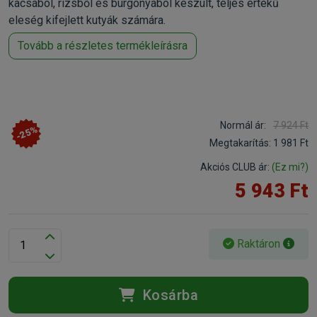
kacsából, rizsből és burgonyából készült, teljes értékű
eleség kifejlett kutyák számára.
Tovább a részletes termékleírásra
Normál ár:
7 924 Ft
-25%
Megtakarítás:
1 981 Ft
Akciós CLUB ár:
(Ez mi?)
5 943 Ft
Raktáron
Kosárba