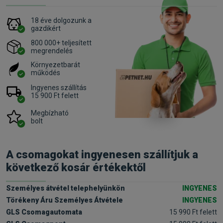
18 éve dolgozunk a
gazdikért
800 000+ teljesített
megrendelés
Környezetbarát
működés
Ingyenes szállítás
15 900 Ft felett
Megbízható
bolt
A csomagokat ingyenesen szállítjuk a
következő kosár értékektől
Személyes átvétel telephelyünkön
INGYENES
Törékeny Áru Személyes Átvétele
INGYENES
GLS Csomagautomata
15 990 Ft felett