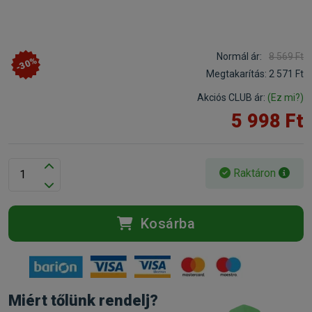
Normál ár:
8 569 Ft
-30%
Megtakarítás:
2 571 Ft
Akciós CLUB ár:
(Ez mi?)
5 998 Ft
Raktáron
Kosárba
Miért tőlünk rendelj?