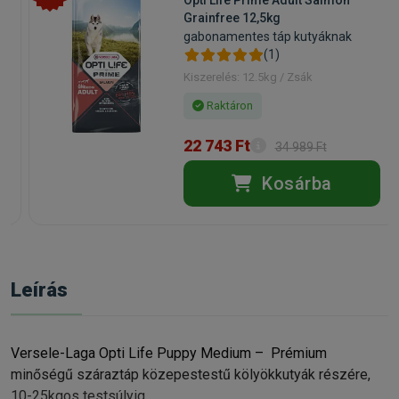
Opti Life Prime Adult Salmon
Grainfree 12,5kg
gabonamentes táp kutyáknak
(1)
Kiszerelés: 12.5kg / Zsák
Raktáron
22 743 Ft
34 989 Ft
Kosárba
Leírás
Versele-Laga Opti Life Puppy Medium – Prémium
minőségű száraztáp közepestestű kölyökkutyák részére,
10-25kgos testsúlyig