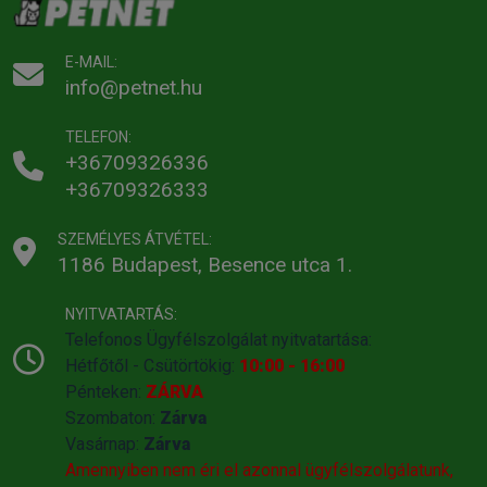
E-MAIL:
info@petnet.hu
TELEFON:
+36709326336
+36709326333
SZEMÉLYES ÁTVÉTEL:
1186 Budapest, Besence utca 1.
NYITVATARTÁS:
Telefonos Ügyfélszolgálat nyitvatartása:
Hétfőtől - Csütörtökig:
10:00 - 16:00
Pénteken:
ZÁRVA
Szombaton:
Zárva
Vasárnap:
Zárva
Amennyiben nem éri el azonnal ügyfélszolgálatunk,