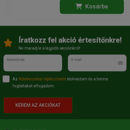
Kosárba
Íratkozz fel akció értesítőnkre!
Ne maradj le a legjobb akcióinkról!
Keresztnév
E-mail
Az
Adatkezelési tájékoztatót
elolvastam és a benne
foglaltakat elfogadom.
KÉREM AZ AKCIÓKAT