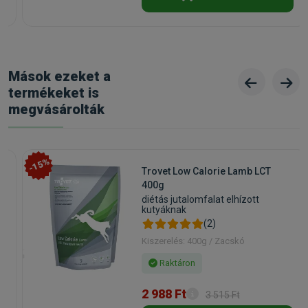
Státusz:
Raktáron
Törékeny:
Nem
Állatorvosi:
Nem
Mások ezeket a
termékeket is
megvásárolták
-15%
Trovet Low Calorie Lamb LCT
400g
diétás jutalomfalat elhízott
kutyáknak
(2)
Kiszerelés: 400g / Zacskó
Raktáron
2 988 Ft
3 515 Ft