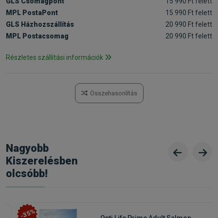
GLS Csomagpont
15 990 Ft felett
MPL PostaPont
15 990 Ft felett
GLS Házhozszállítás
20 990 Ft felett
MPL Postacsomag
20 990 Ft felett
Részletes szállítási információk
Összehasonlítás
Nagyobb
Kiszerelésben
olcsóbb!
-35%