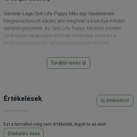
Versele-Laga Opti Life Puppy Mini egy tökéletesen
kiegyensúlyozott eledel, ami megfelel a kiskutya minden
táplálékigényének. Az Opti Life Puppy Medium minden
szükséges tápanyagot biztosít a kiskutya számára a
kiegyensúlyozott és egészséges növekedéshez.
• 80%-ban állati eredetű fehérjét tartalmaz (csirke). Az állati
További leírás
fehérjék finomak és könnyen emészthetők, így a pellet
könnyedén fogyasztható
• A gluténmentes eledel alapja a rizs, ami garantálja a könnyű
emésztést még az érzékenyebb kiskutyák esetében is
• Az ételintolerancia elkerülése érdekében nincs benne se
Értékelések
Írj értékelést!
kukorica, se búza
• Az ásványi anyagok és az alapvető aminosavak
kiegyensúlyozott mennyisége biztosítja, hogy a kiskutya a
megfelelő fejlődési ritmusban nőjön fel
Ezt a terméket még nem értékelték, legyél te az első!
• A FOSZ és a MOSZ elősegíti a megfelelő bélflóra
Értékelés írása