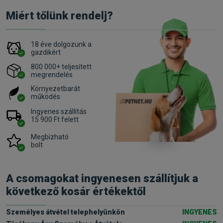
Miért tőlünk rendelj?
18 éve dolgozunk a
gazdikért
800 000+ teljesített
megrendelés
Környezetbarát
működés
Ingyenes szállítás
15 900 Ft felett
Megbízható
bolt
A csomagokat ingyenesen szállítjuk a
következő kosár értékektől
Személyes átvétel telephelyünkön
INGYENES