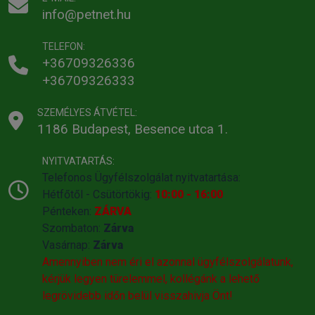
info@petnet.hu
TELEFON:
+36709326336
+36709326333
SZEMÉLYES ÁTVÉTEL:
1186 Budapest, Besence utca 1.
NYITVATARTÁS:
Telefonos Ügyfélszolgálat nyitvatartása:
Hétfőtől - Csütörtökig:
10:00 - 16:00
Pénteken:
ZÁRVA
Szombaton:
Zárva
Vasárnap:
Zárva
Amennyiben nem éri el azonnal ügyfélszolgálatunk,
kérjük legyen türelemmel, kollégánk a lehető
legrövidebb időn belül visszahivja Önt!