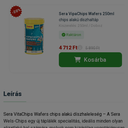
-20%
Sera VipaChips Wafers 250ml
chips alakú díszhaltáp
Kiszerelés: 250ml / Doboz
Raktáron
4 712 Ft
5 890 Ft
Kosárba
Leírás
Sera VitaChips Wafers chips alakú díszhaleleség – A Sera
Wels-Chips egy új táplálék specialitás, ideális minden olyan
aljzatlakó hal számára, melyek nem kizárólag vegetáriánusan