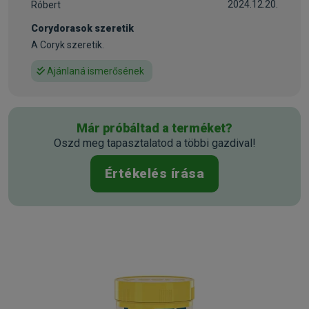
2024.12.20.
Róbert
Állatorvosi:
Nem
Corydorasok szeretik
A Coryk szeretik.
Ajánlaná ismerősének
Már próbáltad a terméket?
Oszd meg tapasztalatod a többi gazdival!
Értékelés írása