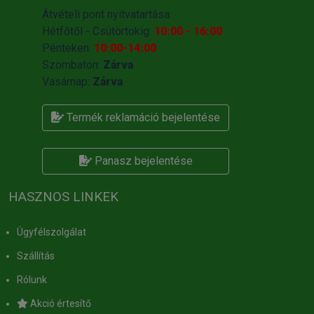
Átvételi pont nyitvatartása:
Hétfőtől - Csütörtökig:
10:00 - 16:00
Pénteken:
10:00-14:00
Szombaton:
Zárva
Vasárnap:
Zárva
Termék reklamáció bejelentése
Panasz bejelentése
HASZNOS LINKEK
Ügyfélszolgálat
Szállítás
Rólunk
Akció értesítő