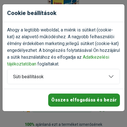
Cookie beállítások
Ahogy a legtöbb weboldal, a miénk is sütiket (cookie-
kat) az alapvető működéshez. A nagyobb felhasználói
élmény érdekében marketing jellegű sütiket (cookie-kat)
5.0
engedélyezhet. A böngészés folytatásával Ön hozzájárul
a sütik használatához és elfogadja az
Adatkezelési
1 értékelés
tájékoztatóban
foglaltakat.
Süti beállítások
5
100%
4
0%
3
0%
Összes elfogadása és bezár
2
0%
1
0%
100%
ajánlaná ezt a terméket ismerősének