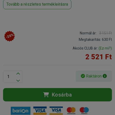
Tovább a részletes termékleírásra
Normál ár:
3 151 Ft
-20%
Megtakarítás:
630 Ft
Akciós CLUB ár:
(Ez mi?)
2 521 Ft
Raktáron
Kosárba