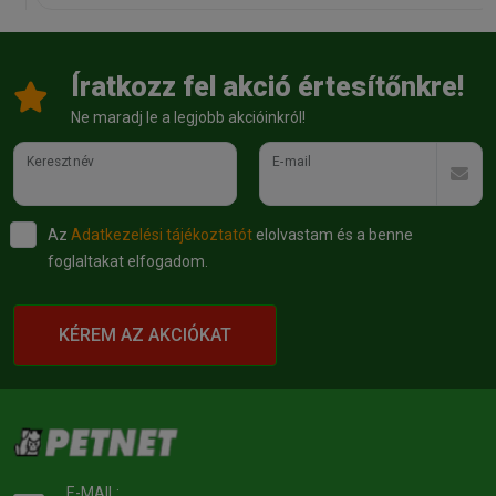
Íratkozz fel akció értesítőnkre!
Ne maradj le a legjobb akcióinkról!
Keresztnév
E-mail
Az
Adatkezelési tájékoztatót
elolvastam és a benne
foglaltakat elfogadom.
KÉREM AZ AKCIÓKAT
E-MAIL: