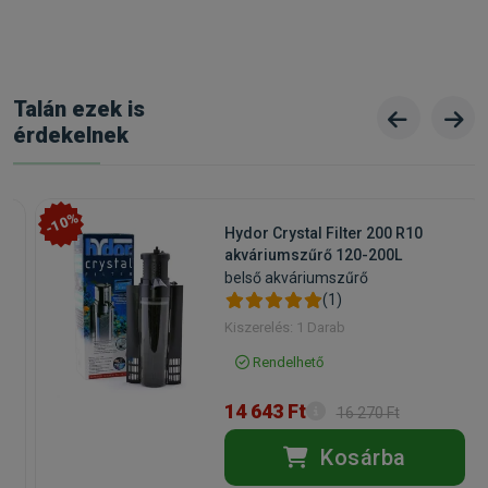
Talán ezek is
érdekelnek
-10%
Hydor Crystal Filter 200 R10
akváriumszűrő 120-200L
belső akváriumszűrő
(1)
Kiszerelés: 1 Darab
Rendelhető
14 643 Ft
16 270 Ft
Kosárba