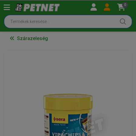
0
Szárazeleség