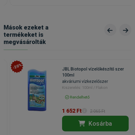
Mások ezeket a
termékeket is
megvásárolták
-20%
JBL Biotopol vízelőkészítő szer
100ml
akváriumi vízkezelőszer
Kiszerelés: 100ml / Flakon
Rendelhető
1 652 Ft
2 065 Ft
Kosárba