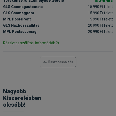
Törékeny Áru Személyes Átvétele
INGYENES
GLS Csomagautomata
15 990 Ft felett
GLS Csomagpont
15 990 Ft felett
MPL PostaPont
15 990 Ft felett
GLS Házhozszállítás
20 990 Ft felett
MPL Postacsomag
20 990 Ft felett
Részletes szállítási információk
Összehasonlítás
Nagyobb
Kiszerelésben
olcsóbb!