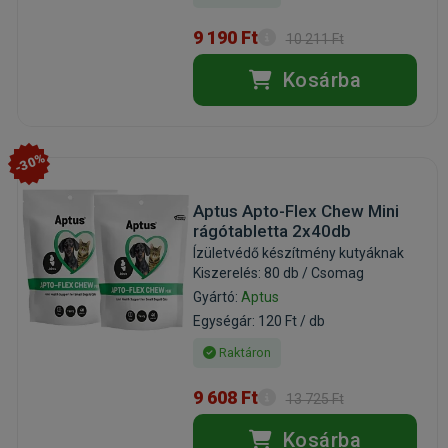
9 190 Ft
10 211 Ft
Kosárba
-30%
Aptus Apto-Flex Chew Mini
rágótabletta 2x40db
Ízületvédő készítmény kutyáknak
Kiszerelés: 80 db / Csomag
Gyártó:
Aptus
Egységár: 120 Ft / db
Raktáron
9 608 Ft
13 725 Ft
Kosárba