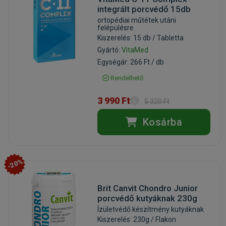
integrált porcvédő 15db
ortopédiai műtétek utáni
felépülésre
Kiszerelés: 15 db / Tabletta
Gyártó:
VitaMed
Egységár: 266 Ft / db
Rendelhető
3 990 Ft
5 320 Ft
Kosárba
-20%
Brit Canvit Chondro Junior
porcvédő kutyáknak 230g
Ízületvédő készítmény kutyáknak
Kiszerelés: 230g / Flakon