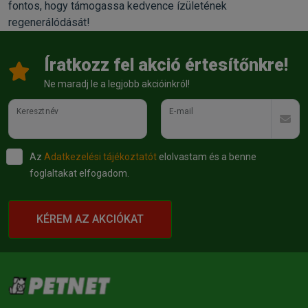
fontos, hogy támogassa kedvence ízületének
regenerálódását!
Íratkozz fel akció értesítőnkre!
Ne maradj le a legjobb akcióinkról!
Keresztnév
E-mail
Az
Adatkezelési tájékoztatót
elolvastam és a benne
foglaltakat elfogadom.
KÉREM AZ AKCIÓKAT