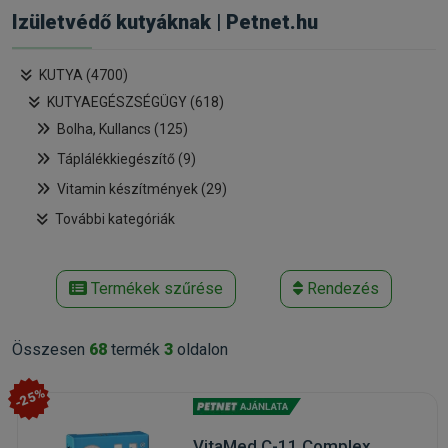
Izületvédő kutyáknak | Petnet.hu
KUTYA (4700)
KUTYAEGÉSZSÉGÜGY (618)
Bolha, Kullancs (125)
Táplálékkiegészítő (9)
Vitamin készítmények (29)
További kategóriák
Termékek szűrése
Rendezés
Összesen
68
termék
3
oldalon
-25%
VitaMed C-11 Complex