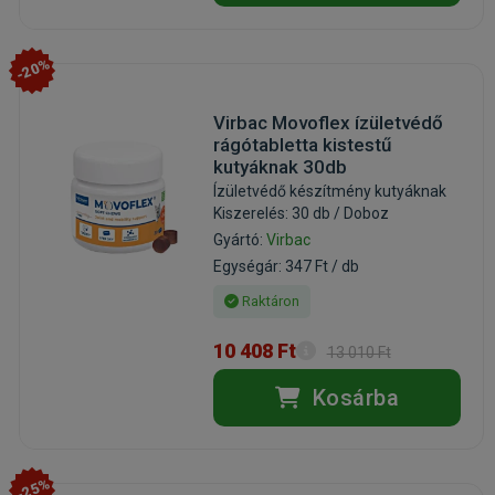
-20%
Virbac Movoflex ízületvédő
rágótabletta kistestű
kutyáknak 30db
Ízületvédő készítmény kutyáknak
Kiszerelés: 30 db / Doboz
Gyártó:
Virbac
Egységár: 347 Ft / db
Raktáron
10 408 Ft
13 010 Ft
Kosárba
-25%