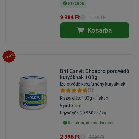
Raktáron
9 984 Ft
12 480 Ft
Kosárba
-10%
Brit Canvit Chondro porcvédő
kutyáknak 100g
Ízületvédő készítmény kutyáknak
(1)
Kiszerelés: 100g / Flakon
Gyártó:
Brit
Egységár: 29 960 Ft / kg
Raktáron, utolsó darabok
2 996 Ft
3 329 Ft