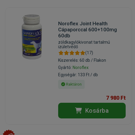
Noroflex Joint Health
Cápaporccal 600+100mg
60db
zöldkagylókivonat tartalmú
izületvédő
(17)
Kiszerelés: 60 db / Flakon
Gyártó:
Noroflex
Egységár: 133 Ft / db
Raktáron
7 980 Ft
Kosárba