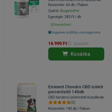
Kiszerelés: 60 db / Flakon
Gyártó:
BiogenicPet
Egységár: 283 Ft / db
Rendelhető
Ingyenes szállítás csomagpontra
16 990 Ft
22 653 Ft
Kosárba
Eminent Chondro CBD ízületi
porcerősítő 140db
CBD tartalmú ízületvédő kutyáknak
(2)
Kiszerelés: 140 db / Flakon