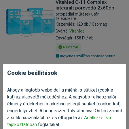
VitaMed C-11 Complex
integrált porcvédő 2x60db
ortopédiai műtétek utáni
felépülésre
Kiszerelés: 120 db / Csomag
Gyártó:
VitaMed
Egységár: 158 Ft / db
Raktáron
Ingyenes szállítás csomagpontra
18 980 Ft
25 307 Ft
Cookie beállítások
Kosárba
Ahogy a legtöbb weboldal, a miénk is sütiket (cookie-
kat) az alapvető működéshez. A nagyobb felhasználói
élmény érdekében marketing jellegű sütiket (cookie-kat)
-10%
engedélyezhet. A böngészés folytatásával Ön hozzájárul
a sütik használatához és elfogadja az
Adatkezelési
Mervue EliteFlex Forte Dog
paszta 60ml
tájékoztatóban
foglaltakat.