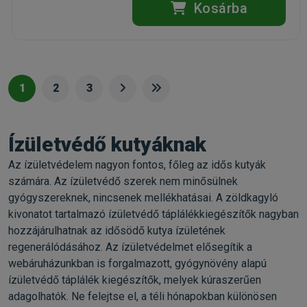
Kosárba
1
2
3
Ízületvédő kutyáknak
Az ízületvédelem nagyon fontos, főleg az idős kutyák
számára. Az ízületvédő szerek nem minősülnek
gyógyszereknek, nincsenek mellékhatásai. A zöldkagyló
kivonatot tartalmazó ízületvédő táplálékkiegészítők nagyban
hozzájárulhatnak az idősödő kutya ízületének
regenerálódásához. Az ízületvédelmet elősegítik a
webáruházunkban is forgalmazott, gyógynövény alapú
ízületvédő táplálék kiegészítők, melyek kúraszerűen
adagolhatók. Ne felejtse el, a téli hónapokban különösen