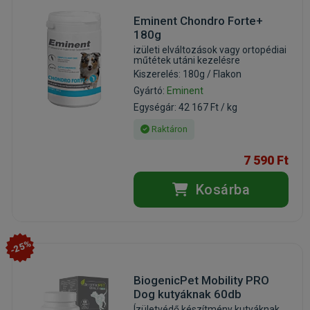
Eminent Chondro Forte+
180g
izületi elváltozások vagy ortopédiai
műtétek utáni kezelésre
Kiszerelés: 180g / Flakon
Gyártó:
Eminent
Egységár: 42 167 Ft / kg
Raktáron
7 590 Ft
Kosárba
-25%
BiogenicPet Mobility PRO
Dog kutyáknak 60db
Ízületvédő készítmény kutyáknak