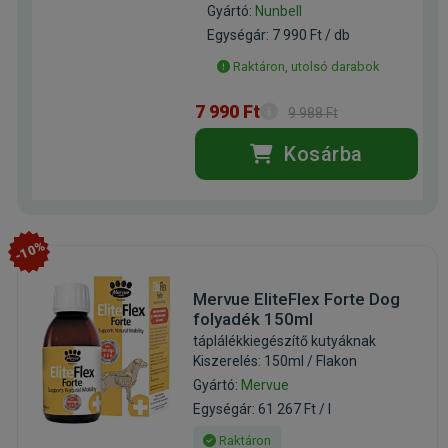
Gyártó:
Nunbell
Egységár: 7 990 Ft / db
Raktáron, utolsó darabok
7 990 Ft
9 988 Ft
Kosárba
-10%
Mervue EliteFlex Forte Dog
folyadék 150ml
táplálékkiegészítő kutyáknak
Kiszerelés: 150ml / Flakon
Gyártó:
Mervue
Egységár: 61 267 Ft / l
Raktáron