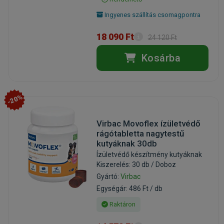
Ingyenes szállítás csomagpontra
18 090 Ft
24 120 Ft
Kosárba
-20%
Virbac Movoflex ízületvédő
rágótabletta nagytestű
kutyáknak 30db
Ízületvédő készítmény kutyáknak
Kiszerelés: 30 db / Doboz
Gyártó:
Virbac
Egységár: 486 Ft / db
Raktáron