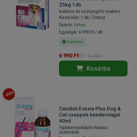
25kg 1db
kullancs és szúnyogirtó nyakörv
Kiszerelés: 1 db / Doboz
Gyártó:
Virbac
Egységár: 6 990 Ft / db
Raktáron
6 990 Ft
8 738 Ft
Kosárba
-20%
Candioli Evexia Plus Dog &
Cat cseppek kenderolajjal
40ml
fájdalomcsillapító hatású
ízületvédő