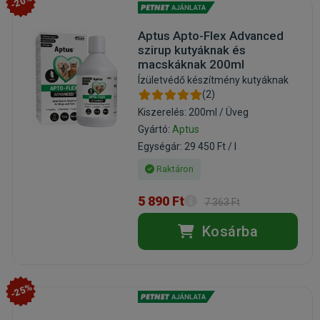
-20%
Aptus Apto-Flex Advanced
szirup kutyáknak és
macskáknak 200ml
Ízületvédő készítmény kutyáknak
(2)
Kiszerelés: 200ml / Üveg
Gyártó:
Aptus
Egységár: 29 450 Ft / l
Raktáron
5 890 Ft
7 363 Ft
Kosárba
-25%