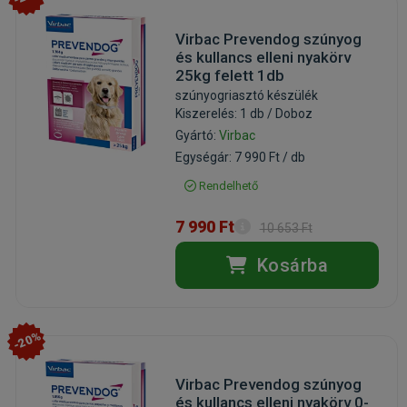
Virbac Prevendog szúnyog
és kullancs elleni nyakörv
25kg felett 1db
szúnyogriasztó készülék
Kiszerelés: 1 db / Doboz
Gyártó:
Virbac
Egységár: 7 990 Ft / db
Rendelhető
7 990 Ft
10 653 Ft
Kosárba
-20%
Virbac Prevendog szúnyog
és kullancs elleni nyakörv 0-