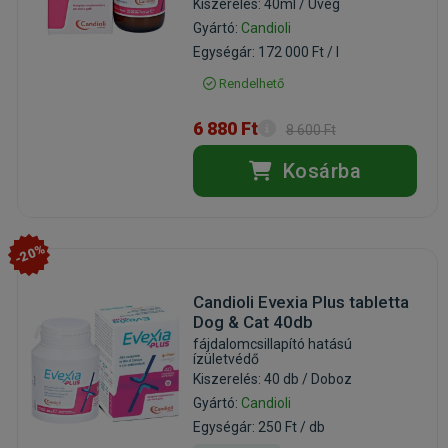
Kiszerelés: 40ml / Üveg
Gyártó:
Candioli
Egységár: 172 000 Ft / l
Rendelhető
6 880 Ft
8 600 Ft
Kosárba
-20%
Candioli Evexia Plus tabletta
Dog & Cat 40db
fájdalomcsillapító hatású
ízületvédő
Kiszerelés: 40 db / Doboz
Gyártó:
Candioli
Egységár: 250 Ft / db