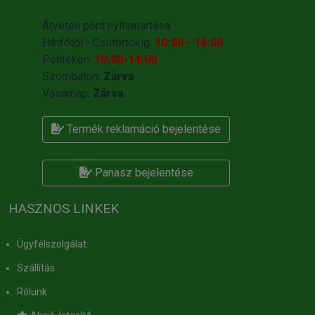
Átvételi pont nyitvatartása:
Hétfőtől - Csütörtökig:
10:00 - 16:00
Pénteken:
10:00-14:00
Szombaton:
Zárva
Vasárnap:
Zárva
Termék reklamáció bejelentése
Panasz bejelentése
HASZNOS LINKEK
Ügyfélszolgálat
Szállítás
Rólunk