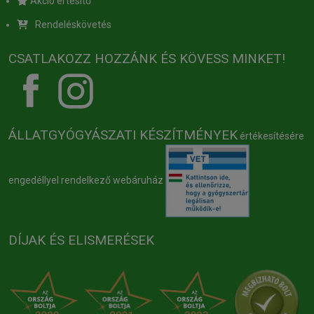
Akció értesítő
Rendeléskövetés
CSATLAKOZZ HOZZÁNK ÉS KÖVESS MINKET!
ÁLLATGYÓGYÁSZATI KÉSZÍTMÉNYEK
értékesítésére
engedéllyel rendelkező webáruház
DÍJAK ÉS ELISMERÉSEK