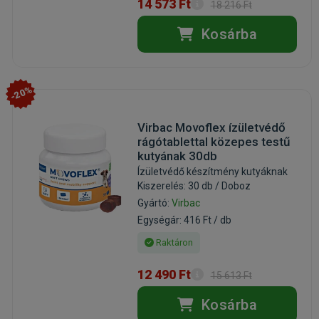
14 573 Ft
18 216 Ft
Kosárba
-20%
Virbac Movoflex ízületvédő
rágótablettal közepes testű
kutyának 30db
Ízületvédő készítmény kutyáknak
Kiszerelés: 30 db / Doboz
Gyártó:
Virbac
Egységár: 416 Ft / db
Raktáron
12 490 Ft
15 613 Ft
Kosárba