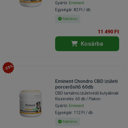
Gyártó:
Eminent
Egységár: 82 Ft / db
Raktáron
11 490 Ft
Kosárba
-25%
Eminent Chondro CBD ízületi
porcerősítő 60db
CBD tartalmú ízületvédő kutyáknak
Kiszerelés: 60 db / Flakon
Gyártó:
Eminent
Egységár: 112 Ft / db
Raktáron