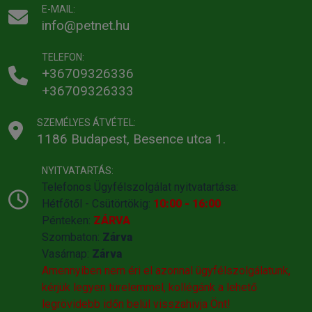
E-MAIL:
info@petnet.hu
TELEFON:
+36709326336
+36709326333
SZEMÉLYES ÁTVÉTEL:
1186 Budapest, Besence utca 1.
NYITVATARTÁS:
Telefonos Ügyfélszolgálat nyitvatartása:
Hétfőtől - Csütörtökig:
10:00 - 16:00
Pénteken:
ZÁRVA
Szombaton:
Zárva
Vasárnap:
Zárva
Amennyiben nem éri el azonnal ügyfélszolgálatunk,
kérjük legyen türelemmel, kollégánk a lehető
legrövidebb időn belül visszahivja Önt!