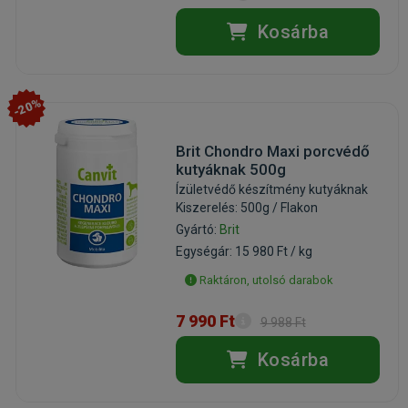
Kosárba
-20%
Brit Chondro Maxi porcvédő
kutyáknak 500g
Ízületvédő készítmény kutyáknak
Kiszerelés: 500g / Flakon
Gyártó:
Brit
Egységár: 15 980 Ft / kg
Raktáron, utolsó darabok
7 990 Ft
9 988 Ft
Kosárba