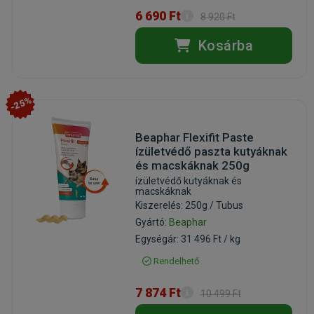
6 690 Ft
8 920 Ft
Kosárba
-25%
Beaphar Flexifit Paste
ízületvédő paszta kutyáknak
és macskáknak 250g
ízületvédő kutyáknak és
macskáknak
Kiszerelés: 250g / Tubus
Gyártó:
Beaphar
Egységár: 31 496 Ft / kg
Rendelhető
7 874 Ft
10 499 Ft