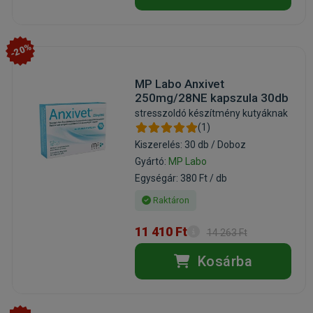
-20%
MP Labo Anxivet
250mg/28NE kapszula 30db
stresszoldó készítmény kutyáknak
(1)
Kiszerelés: 30 db / Doboz
Gyártó:
MP Labo
Egységár: 380 Ft / db
Raktáron
11 410 Ft
14 263 Ft
Kosárba