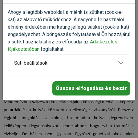
Ahogy a legtöbb weboldal, a miénk is sütiket (cookie-
kat) az alapvető működéshez. A nagyobb felhasználói
1
2
élmény érdekében marketing jellegű sütiket (cookie-kat)
engedélyezhet. A böngészés folytatásával Ön hozzájárul
a sütik használatához és elfogadja az
Adatkezelési
tájékoztatóban
foglaltakat.
Nyugtató kutyáknak
? Igen!
No, ne arra gondoljon, amikor embertársaink depresszió vagy egyéb
Süti beállítások
lelki probléma kezelésére rendszeresen és hosszú távon szednek
nyugtató hatású gyógyszereket. Bár a kutyáknál is előfordulhat
depresszió, azért ez jóval ritkábban fordul elő. Nekik teljesen más ok
Összes elfogadása és bezár
miatt lehet szükségük
kutya nyugtató
gyógyszerekre.
Minden évben szilveszterkor elárasztják a közösségi médiát a képek a
petárdák és a kutyák köztudottan ellenséges viszonyáról. Persze a
legjobb megoldás az volna, ha minden kutya idegrendszere
kellőképpen kiegyensúlyozott lenne ahhoz, hogy ezt a traumát is
elviselje. De hát ez nem így van. Egyrészt genetikai okok miatt