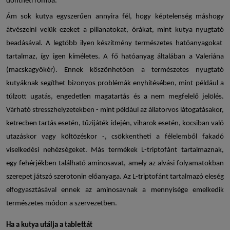
döntheti romba.
Ám sok kutya egyszerűen annyira fél, hogy képtelenség máshogy
átvészelni velük ezeket a pillanatokat, órákat, mint
kutya nyugtató
beadásával. A legtöbb ilyen készítmény természetes hatóanyagokat
tartalmaz, így igen kíméletes. A fő hatóanyag általában a Valeriána
(macskagyökér). Ennek köszönhetően a
természetes nyugtató
kutyáknak
segíthet bizonyos problémák enyhítésében, mint például a
túlzott ugatás, engedetlen magatartás és a nem megfelelő jelölés.
Várható stresszhelyzetekben - mint például az állatorvos látogatásakor,
ketrecben tartás esetén, tűzijáték idején, viharok esetén, kocsiban való
utazáskor vagy költözéskor -, csökkentheti a félelemből fakadó
viselkedési nehézségeket. Más termékek L-triptofánt tartalmaznak,
egy fehérjékben található aminosavat, amely az alvási folyamatokban
szerepet játszó szerotonin előanyaga. Az L-triptofánt tartalmazó eleség
elfogyasztásával ennek az aminosavnak a mennyisége emelkedik
természetes módon a szervezetben.
Ha a kutya utálja a tablettát