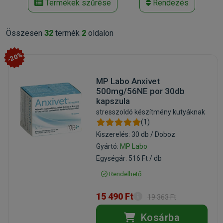
Termékek szűrése
Rendezés
Összesen
32
termék
2
oldalon
-20%
MP Labo Anxivet
500mg/56NE por 30db
kapszula
stresszoldó készítmény kutyáknak
(1)
Kiszerelés: 30 db / Doboz
Gyártó:
MP Labo
Egységár: 516 Ft / db
Rendelhető
15 490 Ft
19 363 Ft
Kosárba