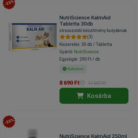
-25%
NutriScience KalmAid
Tabletta 30db
stresszoldó készítmény kutyáknak
(3)
Kiszerelés: 30 db / Tabletta
Gyártó:
NutriScience
Egységár: 290 Ft / db
Raktáron
8 690 Ft
11 587 Ft
Kosárba
-35%
NutriScience KalmAid 250ml