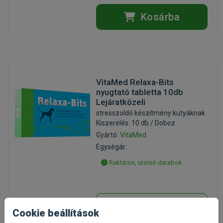
Kosárba
VitaMed Relaxa-Bits
nyugtató tabletta 10db
Lejáratközeli
stresszoldó készítmény kutyáknak
Kiszerelés: 10 db / Doboz
Gyártó:
VitaMed
Egységár:
Raktáron, utolsó darabok
Érdeklődjön
Cookie beállítások