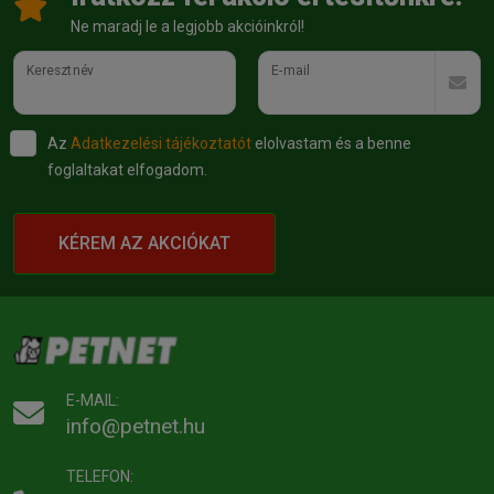
Ne maradj le a legjobb akcióinkról!
Keresztnév
E-mail
Az
Adatkezelési tájékoztatót
elolvastam és a benne
foglaltakat elfogadom.
KÉREM AZ AKCIÓKAT
E-MAIL:
info@petnet.hu
TELEFON: