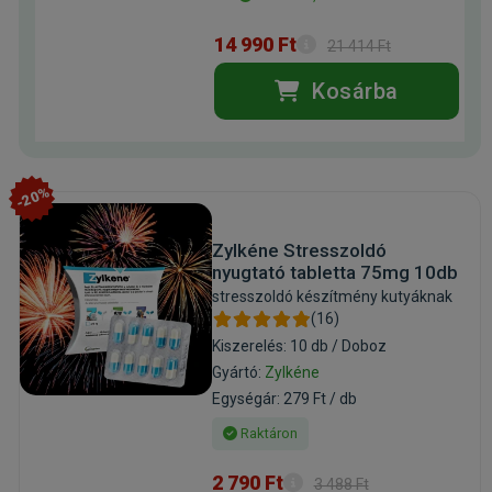
14 990 Ft
21 414 Ft
Kosárba
-20%
Zylkéne Stresszoldó
nyugtató tabletta 75mg 10db
stresszoldó készítmény kutyáknak
(16)
Kiszerelés: 10 db / Doboz
Gyártó:
Zylkéne
Egységár: 279 Ft / db
Raktáron
2 790 Ft
3 488 Ft