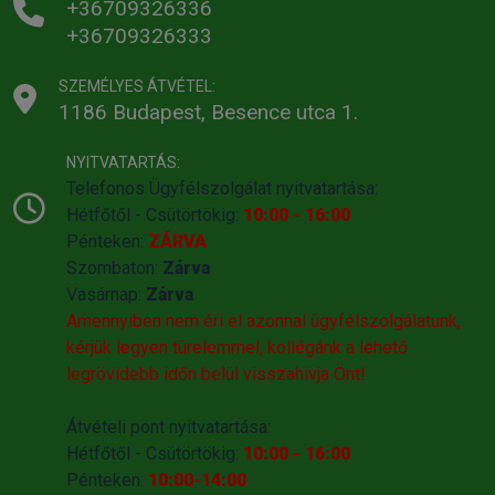
+36709326336
+36709326333
SZEMÉLYES ÁTVÉTEL:
1186 Budapest, Besence utca 1.
NYITVATARTÁS:
Telefonos Ügyfélszolgálat nyitvatartása:
Hétfőtől - Csütörtökig:
10:00 - 16:00
Pénteken:
ZÁRVA
Szombaton:
Zárva
Vasárnap:
Zárva
Amennyiben nem éri el azonnal ügyfélszolgálatunk,
kérjük legyen türelemmel, kollégánk a lehető
legrövidebb időn belül visszahivja Önt!
Átvételi pont nyitvatartása:
Hétfőtől - Csütörtökig:
10:00 - 16:00
Pénteken:
10:00-14:00