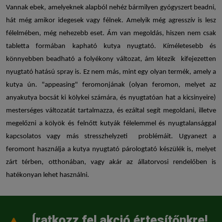
Vannak ebek, amelyeknek alapból nehéz bármilyen gyógyszert beadni,
hát még amikor idegesek vagy félnek. Amelyik még agresszív is lesz
félelmében, még nehezebb eset. Ám van megoldás, hiszen nem csak
tabletta formában kapható
kutya nyugtató
. Kíméletesebb és
könnyebben beadható a folyékony változat, ám létezik kifejezetten
nyugtató hatású spray is. Ez nem más, mint egy olyan termék, amely a
kutya ún. "appeasing" feromonjának (olyan feromon, melyet az
anyakutya bocsát ki kölykei számára, és nyugtatóan hat a kicsinyeire)
mesterséges változatát tartalmazza, és ezáltal segít megoldani, illetve
megelőzni a kölyök és felnőtt kutyák félelemmel és nyugtalansággal
kapcsolatos vagy más stresszhelyzeti problémáit. Ugyanezt a
feromont használja a
kutya nyugtató
párologtató készülék is, melyet
zárt térben, otthonában, vagy akár az állatorvosi rendelőben is
hatékonyan lehet használni.
Íratkozz fel akció értesítőnkre!