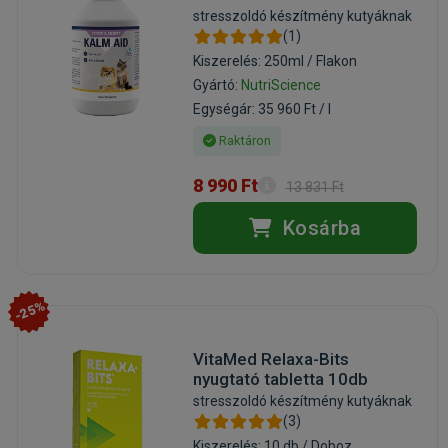
stresszoldó készítmény kutyáknak
(1)
Kiszerelés: 250ml / Flakon
Gyártó:
NutriScience
Egységár: 35 960 Ft / l
Raktáron
8 990 Ft
13 831 Ft
Kosárba
-25%
VitaMed Relaxa-Bits
nyugtató tabletta 10db
stresszoldó készítmény kutyáknak
(3)
Kiszerelés: 10 db / Doboz