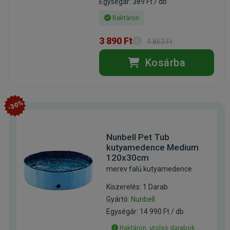
Egységár: 389 Ft / db
Raktáron
3 890 Ft
4 863 Ft
Kosárba
-30%
Nunbell Pet Tub
kutyamedence Medium
120x30cm
merev falú kutyamedence
Kiszerelés: 1 Darab
Gyártó:
Nunbell
Egységár: 14 990 Ft / db
Raktáron, utolsó darabok