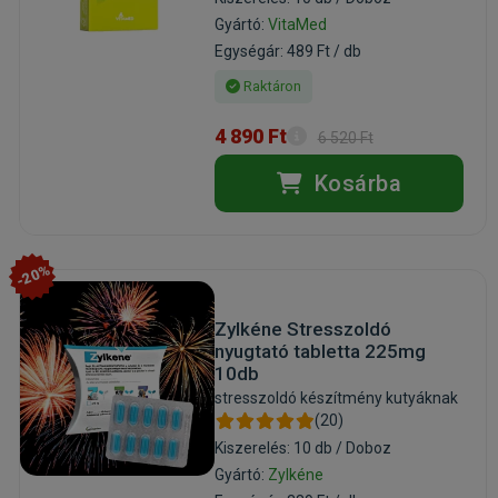
Gyártó:
VitaMed
Egységár: 489 Ft / db
Raktáron
4 890 Ft
6 520 Ft
Kosárba
-20%
Zylkéne Stresszoldó
nyugtató tabletta 225mg
10db
stresszoldó készítmény kutyáknak
(20)
Kiszerelés: 10 db / Doboz
Gyártó:
Zylkéne