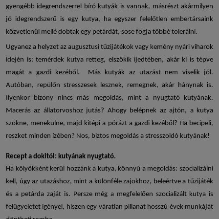
gyengébb idegrendszerrel bíró kutyák is vannak, másrészt akármilyen
jó idegrendszerű is egy kutya, ha egyszer felelőtlen embertársaink
közvetlenül mellé dobtak egy petárdát, sose fogja többé tolerálni.
Ugyanez a helyzet az augusztusi tűzijátékok vagy kemény nyári viharok
idején is: temérdek kutya retteg, elszökik ijedtében, akár ki is tépve
magát a gazdi kezéből. Más kutyák az utazást nem viselik jól.
Autóban, repülőn stresszesek lesznek, remegnek, akár hánynak is.
Ilyenkor bizony nincs más megoldás, mint a
nyugtató kutyának
.
Macerás az állatorvoshoz jutás? Ahogy belépnek az ajtón, a kutya
szökne, menekülne, majd kitépi a pórázt a gazdi kezéből? Ha becipeli,
reszket minden ízében? Nos, biztos megoldás a
stresszoldó kutyának
!
Recept a dokitól:
kutyának nyugtató.
Ha kölyökként kerül hozzánk a kutya, könnyű a megoldás: szocializálni
kell, úgy az utazáshoz, mint a különféle zajokhoz, beleértve a tűzijáték
és a petárda zaját is. Persze még a megfelelően szocializált kutya is
felügyeletet igényel, hiszen egy váratlan pillanat hosszú évek munkáját