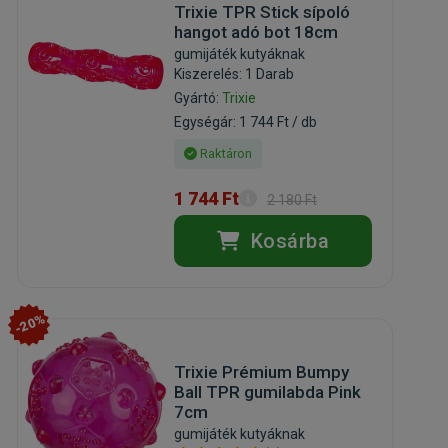
Trixie TPR Stick sípoló
hangot adó bot 18cm
gumijáték kutyáknak
Kiszerelés: 1 Darab
Gyártó:
Trixie
Egységár: 1 744 Ft / db
Raktáron
1 744 Ft
2 180 Ft
Kosárba
-20%
Trixie Prémium Bumpy
Ball TPR gumilabda Pink
7cm
gumijáték kutyáknak