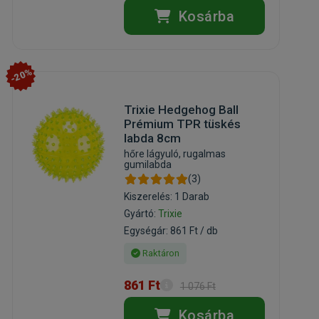
Kosárba
-20%
Trixie Hedgehog Ball
Prémium TPR tüskés
labda 8cm
hőre lágyuló, rugalmas
gumilabda
(3)
Kiszerelés: 1 Darab
Gyártó:
Trixie
Egységár: 861 Ft / db
Raktáron
861 Ft
1 076 Ft
Kosárba