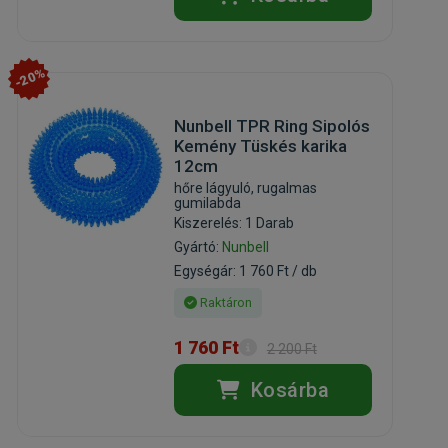
-20%
Nunbell TPR Ring Sipolós
Kemény Tüskés karika
12cm
hőre lágyuló, rugalmas
gumilabda
Kiszerelés: 1 Darab
Gyártó:
Nunbell
Egységár: 1 760 Ft / db
Raktáron
1 760 Ft
2 200 Ft
Kosárba