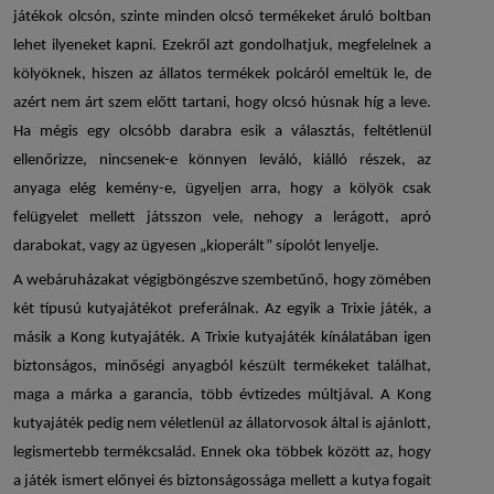
játékok olcsón
, szinte minden olcsó termékeket áruló boltban
lehet ilyeneket kapni. Ezekről azt gondolhatjuk, megfelelnek a
kölyöknek, hiszen az állatos termékek polcáról emeltük le, de
azért nem árt szem előtt tartani, hogy olcsó húsnak híg a leve.
Ha mégis egy olcsóbb darabra esik a választás, feltétlenül
ellenőrizze, nincsenek-e könnyen leváló, kiálló részek, az
anyaga elég kemény-e, ügyeljen arra, hogy a kölyök csak
felügyelet mellett játsszon vele, nehogy a lerágott, apró
darabokat, vagy az ügyesen „kioperált” sípolót lenyelje.
A webáruházakat végigböngészve szembetűnő, hogy zömében
két típusú kutyajátékot preferálnak. Az egyik a
Trixie játék
, a
másik a
Kong kutyajáték
. A
Trixie kutyajáték
kínálatában igen
biztonságos, minőségi anyagból készült termékeket találhat,
maga a márka a garancia, több évtizedes múltjával. A
Kong
kutyajáték
pedig nem véletlenül az állatorvosok által is ajánlott,
legismertebb termékcsalád. Ennek oka többek között az, hogy
a játék ismert előnyei és biztonságossága mellett a kutya fogait