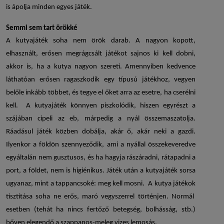
is ápolja minden egyes játék.
Semmi sem tart örökké
A
kutyajáték
soha nem örök darab. A nagyon kopott,
elhasznált, erősen megrágcsált játékot sajnos ki kell dobni,
akkor is, ha a kutya nagyon szereti. Amennyiben kedvence
láthatóan erősen ragaszkodik egy típusú játékhoz, vegyen
belőle inkább többet, és tegye el őket arra az esetre, ha cserélni
kell. A
kutyajáték
könnyen piszkolódik, hiszen egyrészt a
szájában cipeli az eb, márpedig a nyál összemaszatolja.
Ráadásul játék közben dobálja, akár ő, akár neki a gazdi.
Ilyenkor a földön szennyeződik, ami a nyállal összekeveredve
egyáltalán nem gusztusos, és ha hagyja rászáradni, rátapadni a
port, a földet, nem is higiénikus. Játék után a
kutyajáték
sorsa
ugyanaz, mint a tappancsoké: meg kell mosni. A
kutya játékok
tisztítása soha ne erős, maró vegyszerrel történjen. Normál
esetben (tehát ha nincs fertőző betegség, bolhásság, stb.)
bőven elegendő a szappanos-meleg vizes lemosás.