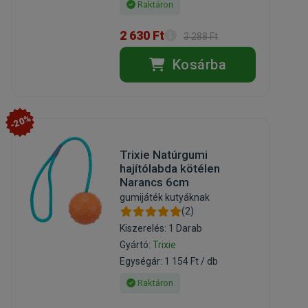
Raktáron
2 630 Ft
3 288 Ft
Kosárba
-20%
Trixie Natúrgumi
hajítólabda kötélen
Narancs 6cm
gumijáték kutyáknak
(2)
Kiszerelés: 1 Darab
Gyártó:
Trixie
Egységár: 1 154 Ft / db
Raktáron