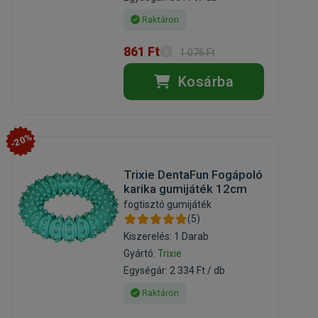
Raktáron
861 Ft
1 076 Ft
Kosárba
-20%
Trixie DentaFun Fogápoló
karika gumijáték 12cm
fogtisztó gumijáték
(5)
Kiszerelés: 1 Darab
Gyártó:
Trixie
Egységár: 2 334 Ft / db
Raktáron