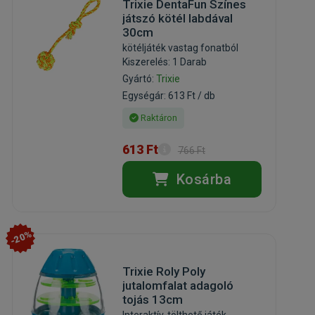
Trixie DentaFun Színes
játszó kötél labdával
30cm
kötéljáték vastag fonatból
Kiszerelés: 1 Darab
Gyártó:
Trixie
Egységár: 613 Ft / db
Raktáron
613 Ft
766 Ft
Kosárba
-20%
Trixie Roly Poly
jutalomfalat adagoló
tojás 13cm