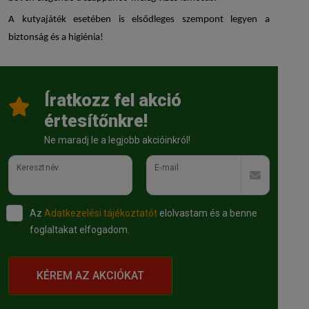
A
kutyajáték
esetében is elsődleges szempont legyen a
biztonság és a higiénia!
Íratkozz fel akció
értesítőnkre!
Ne maradj le a legjobb akcióinkról!
Keresztnév
E-mail
Az
Adatkezelési tájékoztatót
elolvastam és a benne
foglaltakat elfogadom.
KÉREM AZ AKCIÓKAT