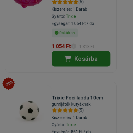
(5)
Kiszerelés: 1 Darab
Gyártó:
Trixie
Egységár: 1 054 Ft / db
Raktáron
1 054 Ft
1 318 Ft
Kosárba
-20%
Trixie Foci labda 10cm
gumijáték kutyáknak
(5)
Kiszerelés: 1 Darab
Gyártó:
Trixie
Egységár: 861 Ft / db