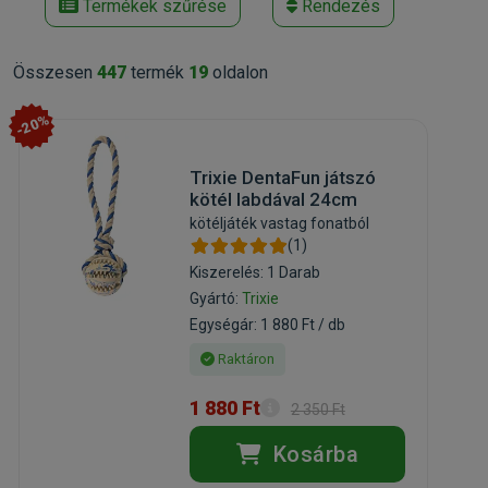
Termékek szűrése
Rendezés
Összesen
447
termék
19
oldalon
-20%
Trixie DentaFun játszó
kötél labdával 24cm
kötéljáték vastag fonatból
(1)
Kiszerelés: 1 Darab
Gyártó:
Trixie
Egységár: 1 880 Ft / db
Raktáron
1 880 Ft
2 350 Ft
Kosárba