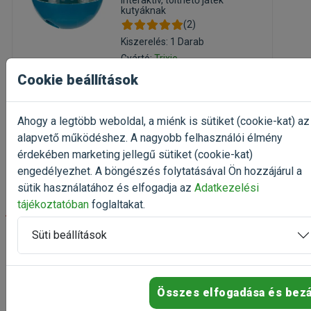
Interaktív, tölthető játék
kutyáknak
(2)
Kiszerelés: 1 Darab
Gyártó:
Trixie
Egységár: 3 280 Ft / db
Cookie beállítások
Raktáron
Ahogy a legtöbb weboldal, a miénk is sütiket (cookie-kat) az
3 280 Ft
4 100 Ft
alapvető működéshez. A nagyobb felhasználói élmény
érdekében marketing jellegű sütiket (cookie-kat)
Kosárba
engedélyezhet. A böngészés folytatásával Ön hozzájárul a
sütik használatához és elfogadja az
Adatkezelési
tájékoztatóban
foglaltakat.
-20%
Süti beállítások
Trixie Koala plüss játék
33cm
plüss játék
Összes elfogadása és bez
Kiszerelés: 1 Darab
Gyártó:
Trixie