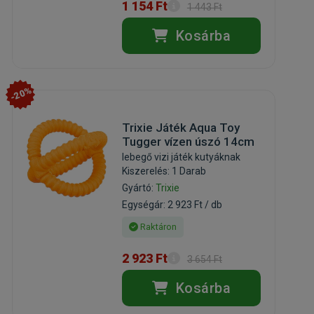
1 154 Ft
1 443 Ft
Kosárba
-20%
Trixie Játék Aqua Toy
Tugger vízen úszó 14cm
lebegő vizi játék kutyáknak
Kiszerelés: 1 Darab
Gyártó:
Trixie
Egységár: 2 923 Ft / db
Raktáron
2 923 Ft
3 654 Ft
Kosárba