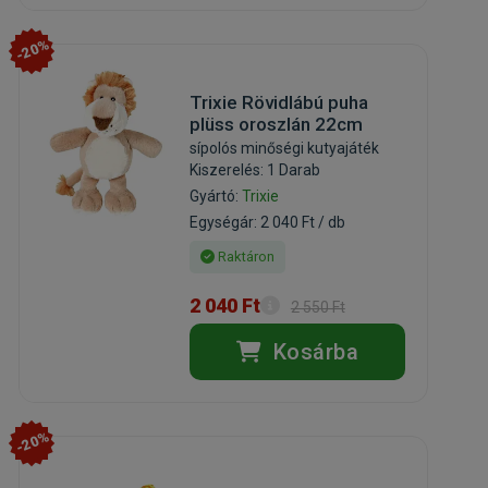
-20%
Trixie Rövidlábú puha
plüss oroszlán 22cm
sípolós minőségi kutyajáték
Kiszerelés: 1 Darab
Gyártó:
Trixie
Egységár: 2 040 Ft / db
Raktáron
2 040 Ft
2 550 Ft
Kosárba
-20%