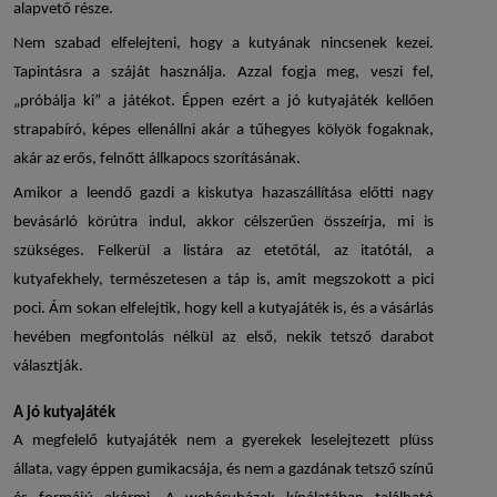
alapvető része.
Nem szabad elfelejteni, hogy a kutyának nincsenek kezei.
Tapintásra a száját használja. Azzal fogja meg, veszi fel,
„próbálja ki” a játékot. Éppen ezért a jó
kutyajáték
kellően
strapabíró, képes ellenállni akár a tűhegyes kölyök fogaknak,
akár az erős, felnőtt állkapocs szorításának.
Amikor a leendő gazdi a kiskutya hazaszállítása előtti nagy
bevásárló körútra indul, akkor célszerűen összeírja, mi is
szükséges. Felkerül a listára az etetőtál, az itatótál, a
kutyafekhely, természetesen a táp is, amit megszokott a pici
poci. Ám sokan elfelejtik, hogy kell a
kutyajáték
is, és a vásárlás
hevében megfontolás nélkül az első, nekik tetsző darabot
választják.
A jó
kutyajáték
A megfelelő
kutyajáték
nem a gyerekek leselejtezett plüss
állata, vagy éppen gumikacsája, és nem a gazdának tetsző színű