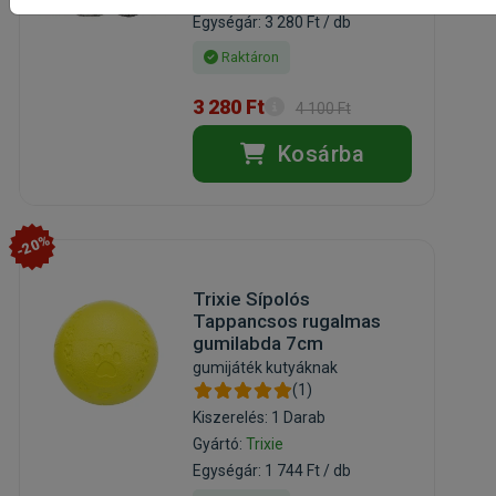
Egységár: 3 280 Ft / db
Raktáron
3 280 Ft
4 100 Ft
Kosárba
-20%
Trixie Sípolós
Tappancsos rugalmas
gumilabda 7cm
gumijáték kutyáknak
(1)
Kiszerelés: 1 Darab
Gyártó:
Trixie
Egységár: 1 744 Ft / db