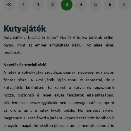
1
2
3
4
5
6
Kutyajáték
Kutyajáték
a bevásárló listán? Naná!
A kutya játékok
nélkül
olyan, mint az ember elfoglaltság nélkül. Az élete sivár,
unatkozik.
Nevelés és szocializáció
A játék a kölyökkutya szocializációjának, nevelésének nagyon
fontos része. A kicsi játék útján tanul és tapasztal, de a
kutyajáték
, különösen, ha szereti a kutya, és ragaszkodik
hozzá, ösztönző is lehet egyes feladatok elsajátításában.
Mindemellett persze egyáltalán nem elhanyagolható szempont
az öröm, amit a játék kivált belőle. Ha mindezt sikerül
megtanulnia, azaz élvezi a játékot, képes lesz felnőtt korában is
elfoglalni magát, önfeledten játszani, ami a mentális stimuláció