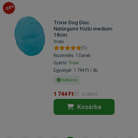
-20%
Trixie Dog Disc
Natúrgumi frizbi medium
18cm
frizbi
(1)
Kiszerelés: 1 Darab
Gyártó:
Trixie
Egységár: 1 744 Ft / db
Raktáron
1 744 Ft
2 180 Ft
Kosárba