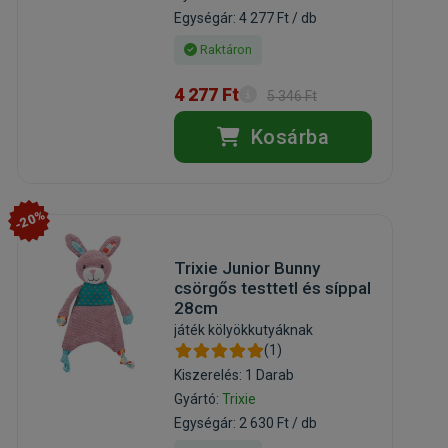
Egységár: 4 277 Ft / db
Raktáron
4 277 Ft
5 346 Ft
Kosárba
-20%
Trixie Junior Bunny
csörgős testtetl és síppal
28cm
játék kölyökkutyáknak
(1)
Kiszerelés: 1 Darab
Gyártó:
Trixie
Egységár: 2 630 Ft / db