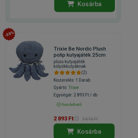
Kosárba
-20%
Trixie Be Nordic Plush
polip kutyajáték 25cm
plüss kutyajáték
kölyökkutyáknak
(2)
Kiszerelés: 1 Darab
Gyártó:
Trixie
Egységár: 2 893 Ft / db
Rendelhető
2 893 Ft
3 616 Ft
Kosárba