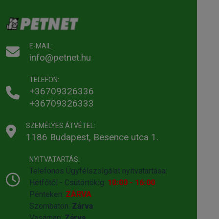
E-MAIL:
info@petnet.hu
TELEFON:
+36709326336
+36709326333
SZEMÉLYES ÁTVÉTEL:
1186 Budapest, Besence utca 1.
NYITVATARTÁS:
Telefonos Ügyfélszolgálat nyitvatartása:
Hétfőtől - Csütörtökig:
10:00 - 16:00
Pénteken:
ZÁRVA
Szombaton:
Zárva
Vasárnap:
Zárva