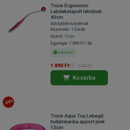
Trixie Ergonomic
Labdakatapult labdával
40cm
dobójáték kutyáknak
Kiszerelés: 1 Darab
Gyártó:
Trixie
Egységár: 1 890 Ft / db
Raktáron
1 890 Ft
2 363 Ft
Kosárba
-20%
Trixie Aqua Toy Lebegő
hullámkarika apport pink
15cm