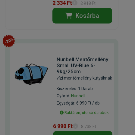
2 334 Ft
2 918 Ft
Kosárba
-20%
Nunbell Mentőmellény
Small UV-Blue 6-
9kg/25cm
vízi mentőmellény kutyáknak
Kiszerelés: 1 Darab
Gyártó:
Nunbell
Egységár: 6 990 Ft / db
Raktáron, utolsó darabok
6 990 Ft
8 738 Ft