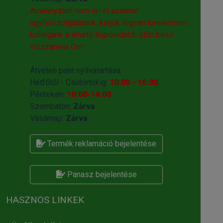
Amennyiben nem éri el azonnal
ügyfélszolgálatunk, kérjük legyen türelemmel,
kollégánk a lehető legrövidebb időn belül
visszahivja Önt!
Átvételi pont nyitvatartása:
Hétfőtől - Csütörtökig:
10:00 - 16:00
Pénteken:
10:00-14:00
Szombaton:
Zárva
Vasárnap:
Zárva
Termék reklamáció bejelentése
Panasz bejelentése
HASZNOS LINKEK