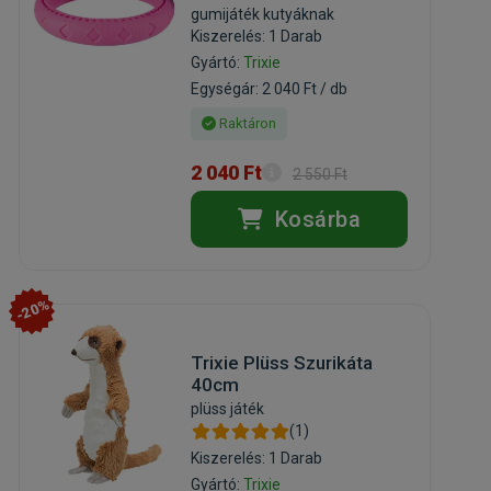
gumijáték kutyáknak
Kiszerelés: 1 Darab
Gyártó:
Trixie
Egységár: 2 040 Ft / db
Raktáron
2 040 Ft
2 550 Ft
Kosárba
-20%
Trixie Plüss Szurikáta
40cm
plüss játék
(1)
Kiszerelés: 1 Darab
Gyártó:
Trixie