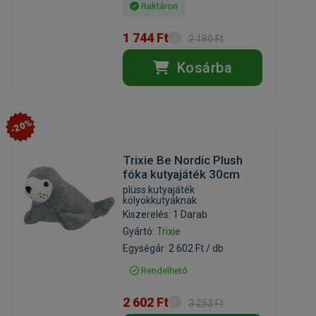
Raktáron
1 744 Ft
2 180 Ft
Kosárba
-20%
Trixie Be Nordic Plush
fóka kutyajáték 30cm
plüss kutyajáték
kölyökkutyáknak
Kiszerelés: 1 Darab
Gyártó:
Trixie
Egységár: 2 602 Ft / db
Rendelhető
2 602 Ft
3 253 Ft