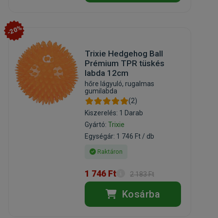
-20%
Trixie Hedgehog Ball
Prémium TPR tüskés
labda 12cm
hőre lágyuló, rugalmas
gumilabda
(2)
Kiszerelés: 1 Darab
Gyártó:
Trixie
Egységár: 1 746 Ft / db
Raktáron
1 746 Ft
2 183 Ft
Kosárba