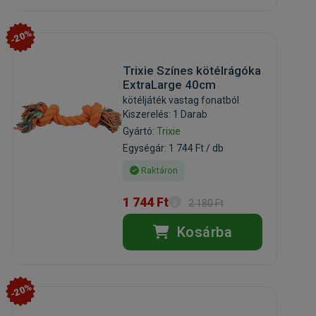
-20%
Trixie Színes kötélrágóka
ExtraLarge 40cm
kötéljáték vastag fonatból
Kiszerelés: 1 Darab
Gyártó:
Trixie
Egységár: 1 744 Ft / db
Raktáron
1 744 Ft
2 180 Ft
Kosárba
-20%