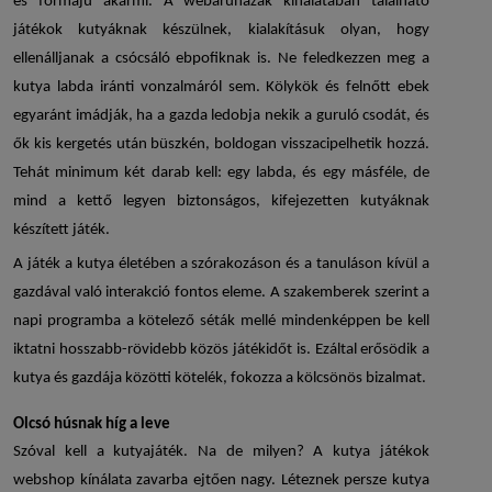
és formájú akármi. A webáruházak kínálatában található
játékok kutyáknak
készülnek, kialakításuk olyan, hogy
ellenálljanak a csócsáló ebpofiknak is. Ne feledkezzen meg a
kutya labda
iránti vonzalmáról sem. Kölykök és felnőtt ebek
egyaránt imádják, ha a gazda ledobja nekik a guruló csodát, és
ők kis kergetés után büszkén, boldogan visszacipelhetik hozzá.
Tehát minimum két darab kell: egy labda, és egy másféle, de
mind a kettő legyen biztonságos, kifejezetten kutyáknak
készített játék.
A játék a kutya életében a szórakozáson és a tanuláson kívül a
gazdával való interakció fontos eleme. A szakemberek szerint a
napi programba a kötelező séták mellé mindenképpen be kell
iktatni hosszabb-rövidebb közös játékidőt is. Ezáltal erősödik a
kutya és gazdája közötti kötelék, fokozza a kölcsönös bizalmat.
Olcsó húsnak híg a leve
Szóval kell a
kutyajáték
. Na de milyen? A
kutya játékok
webshop
kínálata zavarba ejtően nagy. Léteznek persze
kutya