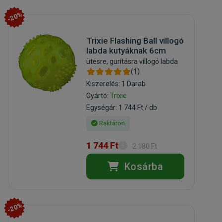
-20%
Trixie Flashing Ball villogó
labda kutyáknak 6cm
ütésre, gurításra villogó labda
(1)
Kiszerelés: 1 Darab
Gyártó:
Trixie
Egységár: 1 744 Ft / db
Raktáron
1 744 Ft
2 180 Ft
Kosárba
-20%