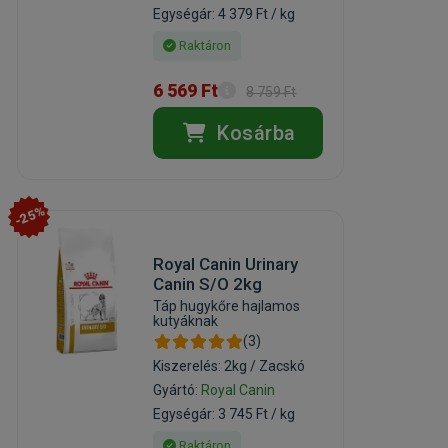
Egységár: 4 379 Ft / kg
Raktáron
6 569 Ft
8 759 Ft
Kosárba
-25%
Royal Canin Urinary
Canin S/O 2kg
Táp hugykőre hajlamos
kutyáknak
(3)
Kiszerelés: 2kg / Zacskó
Gyártó:
Royal Canin
Egységár: 3 745 Ft / kg
Raktáron