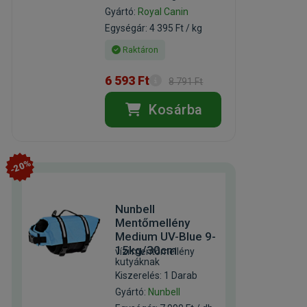
Gyártó:
Royal Canin
Egységár: 4 395 Ft / kg
Raktáron
6 593 Ft
8 791 Ft
Kosárba
-20%
Nunbell
Mentőmellény
Medium UV-Blue 9-
15kg/30cm
vízi mentőmellény
kutyáknak
Kiszerelés: 1 Darab
Gyártó:
Nunbell