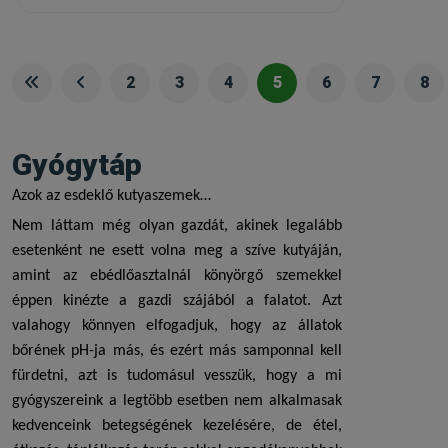
2
3
4
5
6
7
8
Gyógytáp
Azok az esdeklő kutyaszemek…
Nem láttam még olyan gazdát, akinek legalább
esetenként ne esett volna meg a szíve kutyáján,
amint az ebédlőasztalnál könyörgő szemekkel
éppen kinézte a gazdi szájából a falatot. Azt
valahogy könnyen elfogadjuk, hogy az állatok
bőrének pH-ja más, és ezért más samponnal kell
fürdetni, azt is tudomásul vesszük, hogy a mi
gyógyszereink a legtöbb esetben nem alkalmasak
kedvenceink betegségének kezelésére, de étel,