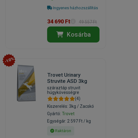
Ingyenes házhozszállítás
34 690 Ft
49 557 Ft
Kosárba
-10%
Trovet Urinary
Struvite ASD 3kg
száraztáp struvit
húgykövességre
(4)
Kiszerelés: 3kg / Zacskó
Gyártó:
Trovet
Egységár: 2 597 Ft / kg
Raktáron