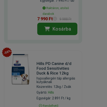
Egységár: 7 990 Ft / db
Raktáron, utolsó
darabok
7 990 Ft
9 988 Ft
Kosárba
-30%
Hills PD Canine d/d
Food Sensitivities
Duck & Rice 12kg
hypoallergén táp allergiás
kutyáknak
Kiszerelés: 12kg / Zsák
Gyártó:
Hills
Egységár: 2 891 Ft / kg
Rendelhető