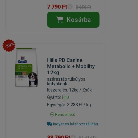
7 790 Ft
8 656 Ft
Kosárba
-30%
Hills PD Canine
Metabolic + Mobility
12kg
száraztáp túlsúlyos
kutyáknak
Kiszerelés: 12kg / Zsák
Gyártó:
Hills
Egységár: 3 233 Ft / kg
Rendelhető
Ingyenes házhozszállítás
38 790 Ft