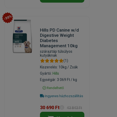
-30%
Hills PD Canine w/d
Digestive Weight
Diabetes
Management 10kg
száraztáp túlsúlyos
kutyáknak
(1)
Kiszerelés: 10kg / Zsák
Gyártó:
Hills
Egységár: 3 069 Ft / kg
Rendelhető
Ingyenes házhozszállítás
30 690 Ft
43 843 Ft