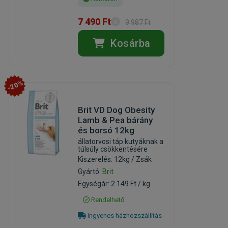
7 490 Ft
9 987 Ft
Kosárba
-20%
Brit VD Dog Obesity
Lamb & Pea bárány
és borsó 12kg
állatorvosi táp kutyáknak a
túlsúly csökkentésére
Kiszerelés: 12kg / Zsák
Gyártó:
Brit
Egységár: 2 149 Ft / kg
Rendelhető
Ingyenes házhozszállítás