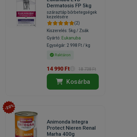
Dermatosis FP 5kg
száraztáp bőrbetegségek
kezelésére
(2)
Kiszerelés: 5kg / Zsák
Gyártó:
Eukanuba
Egységár: 2 998 Ft / kg
Raktáron
14 990 Ft
18 738 Ft
Kosárba
-20%
Animonda Integra
Protect Nieren Renal
Marha 400g