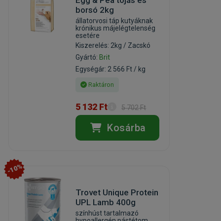
borsó 2kg
állatorvosi táp kutyáknak
krónikus májelégtelenség
esetére
Kiszerelés: 2kg / Zacskó
Gyártó:
Brit
Egységár: 2 566 Ft / kg
Raktáron
5 132 Ft
5 702 Ft
Kosárba
-10%
Trovet Unique Protein
UPL Lamb 400g
színhúst tartalmazó
hypoallergén pástétom