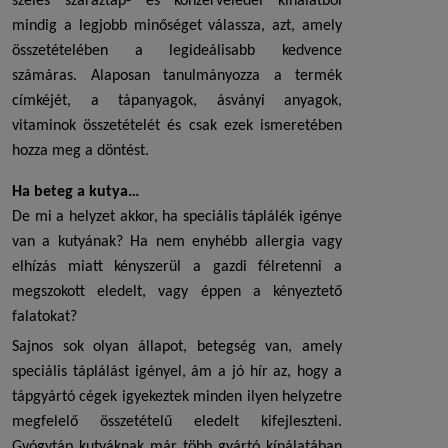
széles száraztáp- és konzerveledel kínálatból
mindig a legjobb minőséget válassza, azt, amely
összetételében a legideálisabb kedvence
számáras. Alaposan tanulmányozza a termék
címkéjét, a tápanyagok, ásványi anyagok,
vitaminok összetételét és csak ezek ismeretében
hozza meg a döntést.
Ha beteg a kutya…
De mi a helyzet akkor, ha speciális táplálék igénye
van a kutyának? Ha nem enyhébb allergia vagy
elhízás miatt kényszerül a gazdi félretenni a
megszokott eledelt, vagy éppen a kényeztető
falatokat?
Sajnos sok olyan állapot, betegség van, amely
speciális táplálást igényel, ám a jó hír az, hogy a
tápgyártó cégek igyekeztek minden ilyen helyzetre
megfelelő összetételű eledelt kifejleszteni.
Gyógytáp kutyáknak
már több gyártó kínálatában