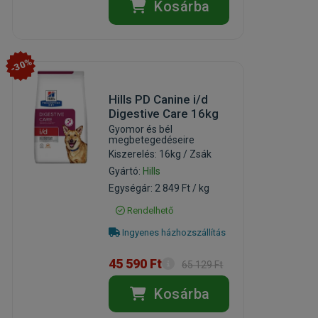
Kosárba
-30%
Hills PD Canine i/d
Digestive Care 16kg
Gyomor és bél
megbetegedéseire
Kiszerelés: 16kg / Zsák
Gyártó:
Hills
Egységár: 2 849 Ft / kg
Rendelhető
Ingyenes házhozszállítás
45 590 Ft
65 129 Ft
Kosárba