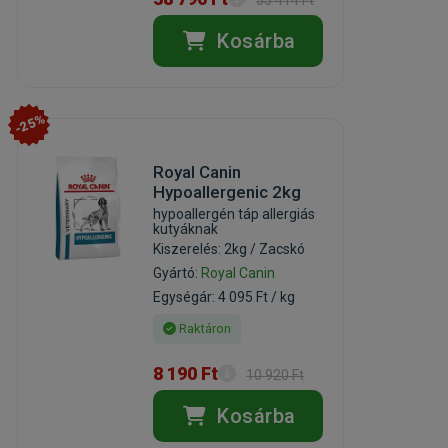
55 414 Ft
Kosárba
-25%
Royal Canin
Hypoallergenic 2kg
hypoallergén táp allergiás
kutyáknak
Kiszerelés: 2kg / Zacskó
Gyártó:
Royal Canin
Egységár: 4 095 Ft / kg
Raktáron
8 190 Ft
10 920 Ft
Kosárba