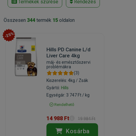
Termékek szűrése
Rendezés
Összesen
344
termék
15
oldalon
-25%
Hills PD Canine L/d
Liver Care 4kg
máj- és emésztőszervi
problémákra
(3)
Kiszerelés: 4kg / Zsák
Gyártó:
Hills
Egységár: 3 747 Ft / kg
Rendelhető
14 988 Ft
19 984 Ft
Kosárba