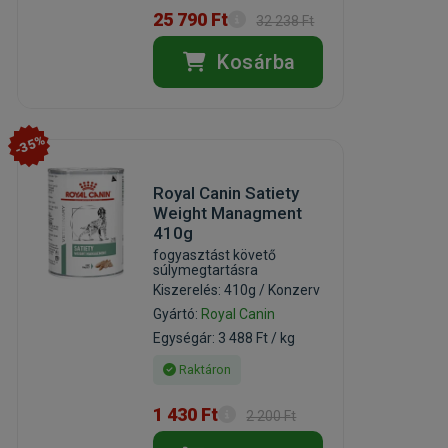
25 790 Ft
32 238 Ft
Kosárba
-35%
Royal Canin Satiety
Weight Managment
410g
fogyasztást követő
súlymegtartásra
Kiszerelés: 410g / Konzerv
Gyártó:
Royal Canin
Egységár: 3 488 Ft / kg
Raktáron
1 430 Ft
2 200 Ft