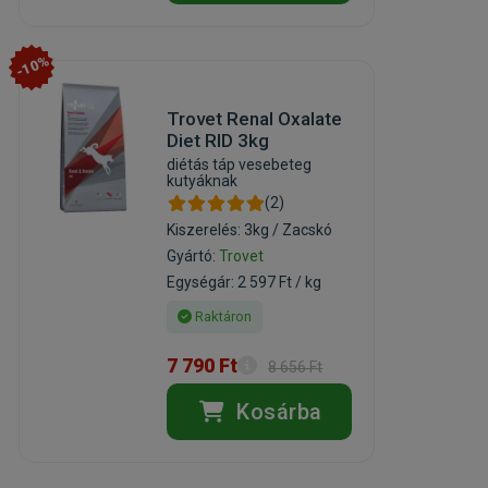
-10%
Trovet Renal Oxalate
Diet RID 3kg
diétás táp vesebeteg
kutyáknak
(2)
Kiszerelés: 3kg / Zacskó
Gyártó:
Trovet
Egységár: 2 597 Ft / kg
Raktáron
7 790 Ft
8 656 Ft
Kosárba