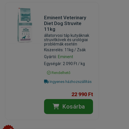
Eminent Veterinary
Diet Dog Struvite
11kg
állatorvosi táp kutyáknak
struvitkövek és urológiai
problémák esetén
Kiszerelés: 11kg / Zsák
Gyártó:
Eminent
Egységár: 2 090 Ft / kg
Rendelhető
Ingyenes házhozszállítás
22 990 Ft
Kosárba