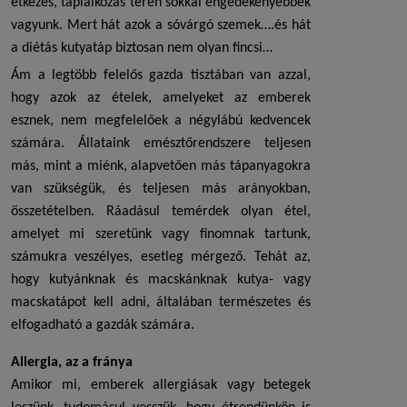
étkezés, táplálkozás terén sokkal engedékenyebbek
vagyunk. Mert hát azok a sóvárgó szemek….és hát
a
diétás kutyatáp
biztosan nem olyan fincsi…
Ám a legtöbb felelős gazda tisztában van azzal,
hogy azok az ételek, amelyeket az emberek
esznek, nem megfelelőek a négylábú kedvencek
számára. Állataink emésztőrendszere teljesen
más, mint a miénk, alapvetően más tápanyagokra
van szükségük, és teljesen más arányokban,
összetételben. Ráadásul temérdek olyan étel,
amelyet mi szeretünk vagy finomnak tartunk,
számukra veszélyes, esetleg mérgező. Tehát az,
hogy kutyánknak és macskánknak kutya- vagy
macskatápot kell adni, általában természetes és
elfogadható a gazdák számára.
Allergia, az a fránya
Amikor mi, emberek allergiásak vagy betegek