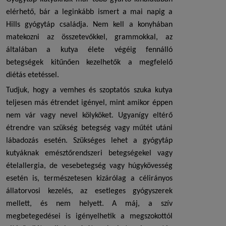
elérhető, bár a leginkább ismert a mai napig a
Hills gyógytáp
családja. Nem kell a konyhában
matekozni az összetevőkkel, grammokkal, az
általában a kutya élete végéig fennálló
betegségek kitűnően kezelhetők a megfelelő
diétás etetéssel.
Tudjuk, hogy a vemhes és szoptatós szuka kutya
teljesen más étrendet igényel, mint amikor éppen
nem vár vagy nevel kölyköket. Ugyanígy eltérő
étrendre van szükség betegség vagy műtét utáni
lábadozás esetén. Szükséges lehet a
gyógytáp
kutyáknak
emésztőrendszeri betegségekel vagy
ételallergia, de vesebetegség vagy húgykövesség
esetén is, természetesen kizárólag a célirányos
állatorvosi kezelés, az esetleges gyógyszerek
mellett, és nem helyett. A máj, a szív
megbetegedései is igényelhetik a megszokottól