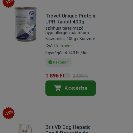
-10%
Trovet Unique Protein
UPR Rabbit 400g
színhúst tartalmazó
hypoallergén pástétom
Kiszerelés: 400g / Konzerv
Gyártó:
Trovet
Egységár: 4 740 Ft / kg
Raktáron
1 896 Ft
2 107 Ft
Kosárba
-10%
Brit VD Dog Hepatic
Egg & Pea tojás és