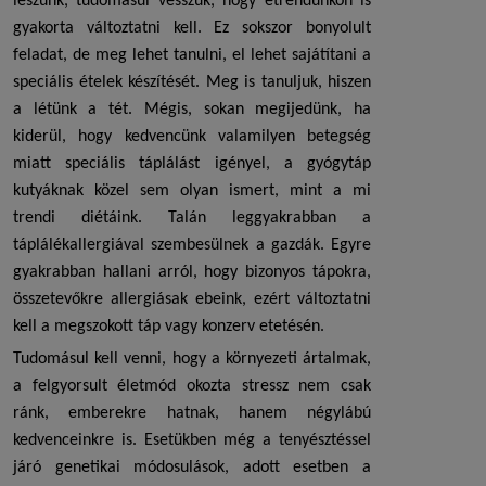
leszünk, tudomásul vesszük, hogy étrendünkön is
gyakorta változtatni kell. Ez sokszor bonyolult
feladat, de meg lehet tanulni, el lehet sajátítani a
speciális ételek készítését. Meg is tanuljuk, hiszen
a létünk a tét. Mégis, sokan megijedünk, ha
kiderül, hogy kedvencünk valamilyen betegség
miatt speciális táplálást igényel, a
gyógytáp
kutyáknak
közel sem olyan ismert, mint a mi
trendi diétáink. Talán leggyakrabban a
táplálékallergiával szembesülnek a gazdák. Egyre
gyakrabban hallani arról, hogy bizonyos tápokra,
összetevőkre allergiásak ebeink, ezért változtatni
kell a megszokott táp vagy konzerv etetésén.
Tudomásul kell venni, hogy a környezeti ártalmak,
a felgyorsult életmód okozta stressz nem csak
ránk, emberekre hatnak, hanem négylábú
kedvenceinkre is. Esetükben még a tenyésztéssel
járó genetikai módosulások, adott esetben a