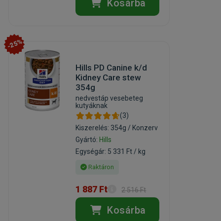
Kosárba
-25%
Hills PD Canine k/d
Kidney Care stew
354g
nedvestáp vesebeteg
kutyáknak
(3)
Kiszerelés: 354g / Konzerv
Gyártó:
Hills
Egységár: 5 331 Ft / kg
Raktáron
1 887 Ft
2 516 Ft
Kosárba