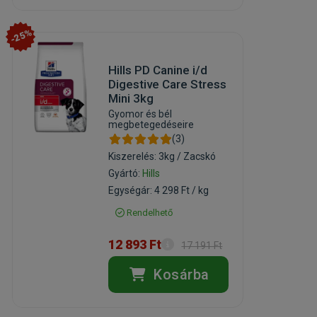
-25%
Hills PD Canine i/d
Digestive Care Stress
Mini 3kg
Gyomor és bél
megbetegedéseire
(3)
Kiszerelés: 3kg / Zacskó
Gyártó:
Hills
Egységár: 4 298 Ft / kg
Rendelhető
12 893 Ft
17 191 Ft
Kosárba