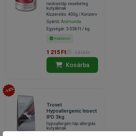
nedvestáp vesebeteg
kutyáknak
Kiszerelés: 400g / Konzerv
Gyártó:
Animonda
Egységár: 3 038 Ft / kg
Raktáron
1 215 Ft
1 519 Ft
Kosárba
-10%
Trovet
Hypoallergenic Insect
IPD 3kg
hypoallergén táp allergiás
kutyáknak
(2)