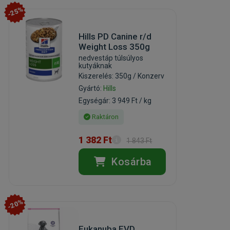
-25%
Hills PD Canine r/d
Weight Loss 350g
nedvestáp túlsúlyos
kutyáknak
Kiszerelés: 350g / Konzerv
Gyártó:
Hills
Egységár: 3 949 Ft / kg
Raktáron
1 382 Ft
1 843 Ft
Kosárba
-20%
Eukanuba EVD