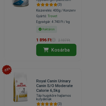
(3)
Kiszerelés: 400g / Konzerv
Gyártó:
Trovet
Egységár: 4 740 Ft / kg
Raktáron
1 896 Ft
2 107 Ft
Kosárba
-25%
Royal Canin Urinary
Canin S/O Moderate
Calorie 6,5kg
Táp hugykőre hajlamos
kutyáknak
(3)