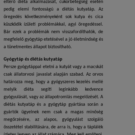
eltérő diéta alkalmazását, cukorbetegség esetén
pedig elemi fontosságú a
diétás kutyatáp
. Az
öregedés következményeként sok kutya és cica
küszködik ízületi problémákkal, agyi öregedéssel.
Bár ezek a problémák nem visszafordíthatók, de
megfelelő
gyógytáp
etetésével a jó életminőség és
a tünetmentes állapot biztosítható.
Gyógytáp
és
diétás kutyatáp
Persze gyógytáppal etetni a kutyát vagy a macskát
csak állatorvosi javaslat alapján szabad. Az orvos
határozza meg, hogy a gyógyszeres kezelés mellé
melyik diéta segíti leginkább kedvence
gyógyulását, vagy az állapotromlás megelőzését. A
diétás kutyatáp
és a
gyógytáp
gyártása során a
gyártók ügyelnek nem csak a magas minőség
megőrzésére, az alapos, gyógyulást szolgáló
összetétel stabilitására, de arra is, hogy a táplálék
ízletes legyen az állat számára. Meg kell említeni,