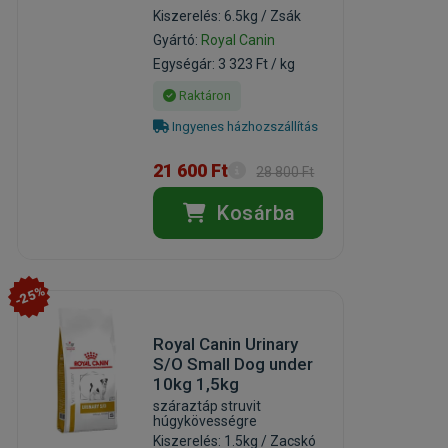
Kiszerelés: 6.5kg / Zsák
Gyártó:
Royal Canin
Egységár: 3 323 Ft / kg
Raktáron
Ingyenes házhozszállítás
21 600 Ft
28 800 Ft
Kosárba
-25%
Royal Canin Urinary
S/O Small Dog under
10kg 1,5kg
száraztáp struvit
húgykövességre
Kiszerelés: 1.5kg / Zacskó