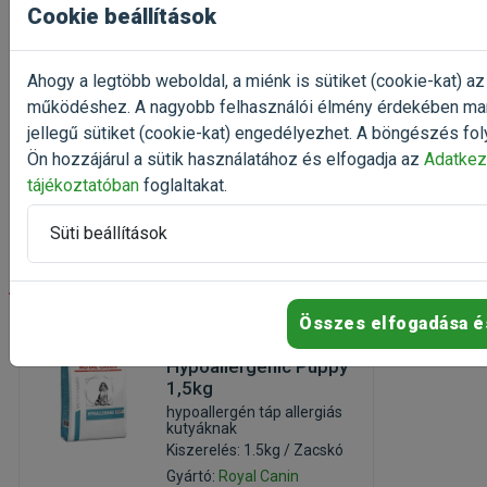
Cookie beállítások
Kiszerelés: 3kg / Zacskó
Gyártó:
Trovet
Egységár: 4 663 Ft / kg
Ahogy a legtöbb weboldal, a miénk is sütiket (cookie-kat) az
működéshez. A nagyobb felhasználói élmény érdekében ma
Raktáron, utolsó
jellegű sütiket (cookie-kat) engedélyezhet. A böngészés fol
darabok
13 990 Ft
Ön hozzájárul a sütik használatához és elfogadja az
Adatkez
15 544 Ft
tájékoztatóban
foglaltakat.
Kosárba
Süti beállítások
-25%
Összes elfogadása é
Royal Canin
Hypoallergenic Puppy
1,5kg
hypoallergén táp allergiás
kutyáknak
Kiszerelés: 1.5kg / Zacskó
Gyártó:
Royal Canin