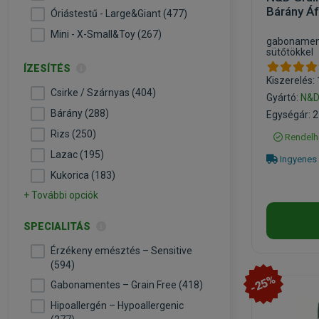
Bárány Á
Óriástestű - Large&Giant (477)
Mini - X-Small&Toy (267)
gabonament
sütőtökkel
ÍZESÍTÉS
Kiszerelés:
Csirke / Szárnyas (404)
Gyártó:
N&
Bárány (288)
Egységár: 2
Rizs (250)
Rendelh
Lazac (195)
Ingyenes 
Kukorica (183)
+ További opciók
SPECIALITÁS
Érzékeny emésztés – Sensitive
(594)
-25%
Gabonamentes – Grain Free (418)
Hipoallergén – Hypoallergenic