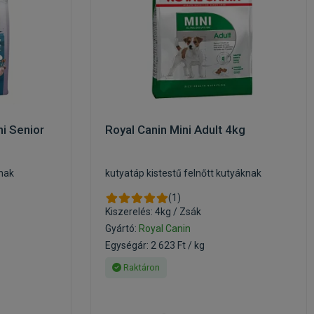
ni Senior
Royal Canin Mini Adult 4kg
knak
kutyatáp kistestű felnőtt kutyáknak
(1)
Kiszerelés: 4kg / Zsák
Gyártó:
Royal Canin
Egységár: 2 623 Ft / kg
Raktáron