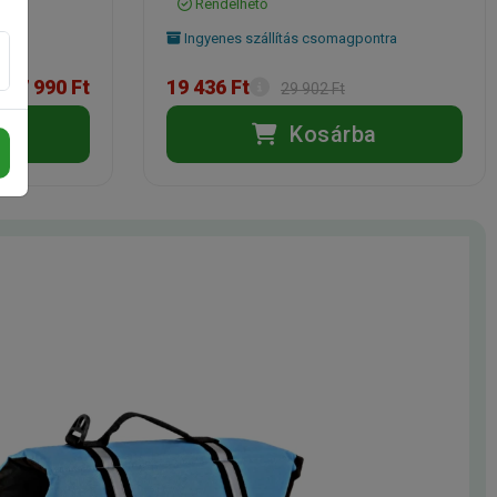
Rendelhető
Ingyenes szállítás csomagpontra
27 990 Ft
19 436 Ft
29 902 Ft
a
Kosárba