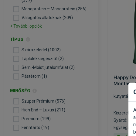
(377)
Monoprotein – Monoprotein (256)
Válogatós állatoknak (209)
+ További opciók
TÍPUS
Szárazeledel (1002)
Táplálékkiegészítő (2)
Semi-Moist jutalomfalat (2)
Pástétom (1)
Happy Do
Montana 
MINŐSÉG
kutyatáp é
Szuper Prémium (576)
A
High End – Luxus (211)
Kiszerelés:
a
Prémium (199)
Gyártó:
Hap
m
Fenntartó (19)
Egységár: 2
b