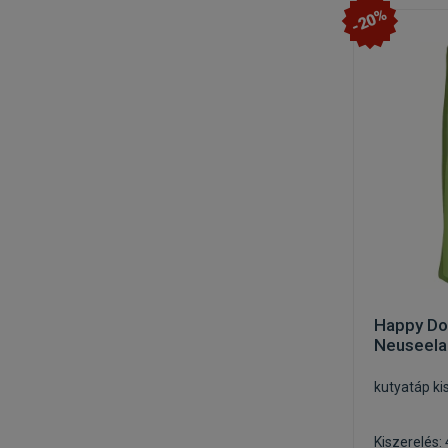
-20%
Happy Do
Neuseela
kutyatáp ki
Kiszerelés: