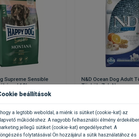
g Supreme Sensible
N&D Ocean Dog Adult T
lóhússal 10kg
Tönköly Zab Narancs
Medium/Maxi 12kg
Cookie beállítások
rzékeny kutyáknak
búzagluténmentes kutyatáp
(3)
hogy a legtöbb weboldal, a miénk is sütiket (cookie-kat) az
 10kg / Zsák
Kiszerelés: 12kg / Zsák
lapvető működéshez. A nagyobb felhasználói élmény érdekébe
py Dog
Gyártó:
N&D
arketing jellegű sütiket (cookie-kat) engedélyezhet. A
 189 Ft / kg
Egységár: 2 333 Ft / kg
öngészés folytatásával Ön hozzájárul a sütik használatához és