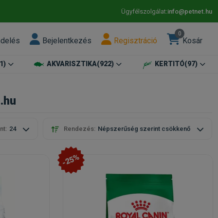
Ügyfélszolgálat:
info@petnet.hu
0
ndelés
Bejelentkezés
Regisztráció
Kosár
1)
AKVARISZTIKA
(922)
KERTITÓ
(97)
.hu
nt:
24
Rendezés:
Népszerűség szerint csökkenő
-25%