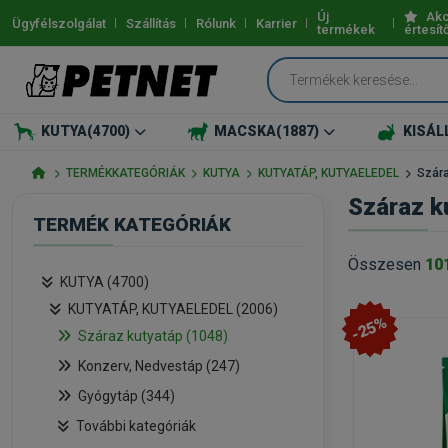
Új
Akc
Ügyfélszolgálat
Szállítás
Rólunk
Karrier
termékek
értesít
KUTYA
(4700)
MACSKA
(1887)
KISÁL
TERMÉKKATEGÓRIÁK
KUTYA
KUTYATÁP, KUTYAELEDEL
Szára
Száraz k
TERMÉK KATEGÓRIÁK
Összesen
10
KUTYA (4700)
KUTYATÁP, KUTYAELEDEL (2006)
-25%
Száraz kutyatáp (1048)
Konzerv, Nedvestáp (247)
Gyógytáp (344)
További kategóriák