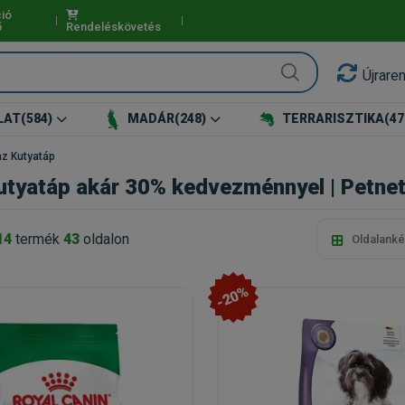
ió
ő
Rendeléskövetés
Újrare
LAT
(584)
MADÁR
(248)
TERRARISZTIKA
(47
z Kutyatáp
utyatáp akár 30% kedvezménnyel | Petnet
14
termék
43
oldalon
Oldalanké
-20%