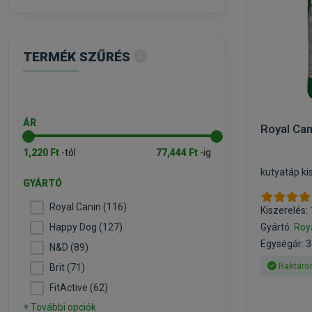
TERMÉK SZŰRÉS
ÁR
Royal Can
1,220 Ft
-tól
77,444 Ft
-ig
kutyatáp ki
GYÁRTÓ
Royal Canin (116)
Kiszerelés:
Happy Dog (127)
Gyártó:
Roy
Egységár: 3
N&D (89)
Raktáro
Brit (71)
FitActive (62)
+ További opciók