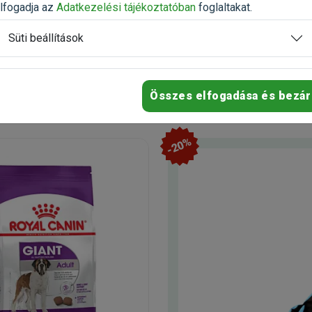
n
Raktáron
lfogadja az
Adatkezelési tájékoztatóban
foglaltakat.
házhozszállítás
Ingyenes házhozszállítás
Süti beállítások
t
29 187 Ft
Kosárba
Kosárb
Összes elfogadása és bezár
-20%