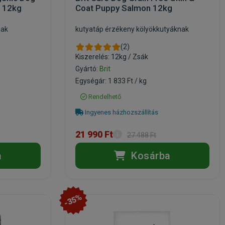
 12kg
Coat Puppy Salmon 12kg
nak
kutyatáp érzékeny kölyökkutyáknak
(2)
Kiszerelés: 12kg / Zsák
Gyártó:
Brit
Egységár: 1 833 Ft / kg
Rendelhető
Ingyenes házhozszállítás
21 990 Ft
27 488 Ft
a
Kosárba
-35%