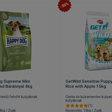
-30%
g Supreme Mini
GetWild Sensitive Pupp
nd Báránnyal 4kg
Rice with Apple 15kg
stestű felnőtt kutyáknak
Csirke és búzamentes kutya
kutyáknak
(1)
 4kg / Zsák
Kiszerelés: 15kg / Zsák