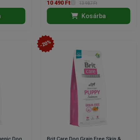
10 490 Ft
13 987 Ft
a
Kosárba
-20%
genic Dog
Brit Care Dog Grain Free Skin &