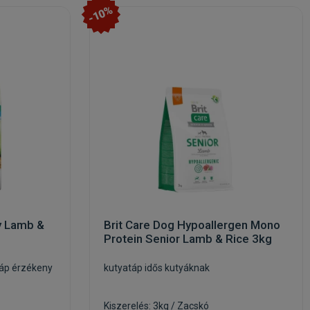
-10%
y Lamb &
Brit Care Dog Hypoallergen Mono
Protein Senior Lamb & Rice 3kg
táp érzékeny
kutyatáp idős kutyáknak
Kiszerelés: 3kg / Zacskó