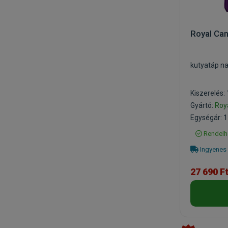
Royal Can
kutyatáp na
Kiszerelés:
Gyártó:
Roy
Egységár: 1
Rendelh
Ingyenes 
27 690 F