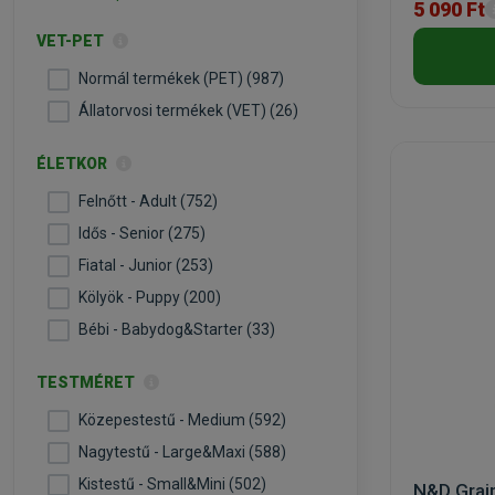
5 090 Ft
VET-PET
Normál termékek (PET) (987)
Állatorvosi termékek (VET) (26)
ÉLETKOR
Felnőtt - Adult (752)
Idős - Senior (275)
Fiatal - Junior (253)
Kölyök - Puppy (200)
Bébi - Babydog&Starter (33)
TESTMÉRET
Közepestestű - Medium (592)
Nagytestű - Large&Maxi (588)
Kistestű - Small&Mini (502)
N&D Grai