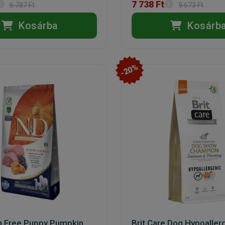
7 738 Ft
6 787 Ft
9 673 Ft
Kosárba
Kosárb
-20%
n Free Puppy Pumpkin
Brit Care Dog Hypoaller