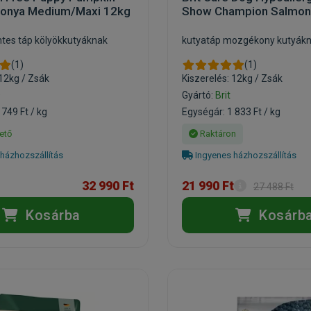
fonya Medium/Maxi 12kg
Show Champion Salmon
es táp kölyökkutyáknak
kutyatáp mozgékony kutyák
(1)
(1)
 12kg / Zsák
Kiszerelés: 12kg / Zsák
D
Gyártó:
Brit
 749 Ft / kg
Egységár: 1 833 Ft / kg
ető
Raktáron
házhozszállítás
Ingyenes házhozszállítás
32 990 Ft
21 990 Ft
27 488 Ft
Kosárba
Kosárb