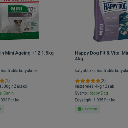
in Mini Ageing +12 1,5kg
Happy Dog Fit & Vital Mi
4kg
stestű idős kutyáknak
kutyatáp kistestű idős kutyá
(1)
(2)
 1500g / Zacskó
Kiszerelés: 4kg / Zsák
al Canin
Gyártó:
Happy Dog
 393 Ft / kg
Egységár: 1 935 Ft / kg
n
Raktáron