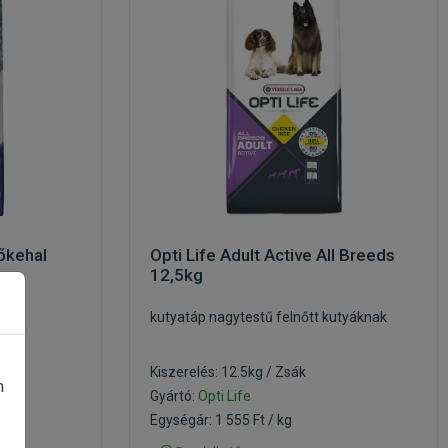
őkehal
Opti Life Adult Active All Breeds
12,5kg
kutyatáp nagytestű felnőtt kutyáknak
Kiszerelés: 12.5kg / Zsák
n
Gyártó:
Opti Life
Egységár: 1 555 Ft / kg