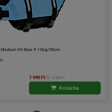
y Medium UV-Blue 9-15kg/30cm
ak
7 990 Ft
9 988 Ft
Kosárba
k