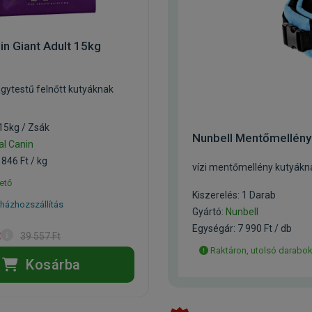
in Giant Adult 15kg
gytestű felnőtt kutyáknak
 15kg / Zsák
Nunbell Mentőmellén
al Canin
 846 Ft / kg
vízi mentőmellény kutyákn
ető
Kiszerelés: 1 Darab
házhozszállítás
Gyártó:
Nunbell
Egységár: 7 990 Ft / db
t
39 557 Ft
Raktáron, utolsó darabo
Kosárba