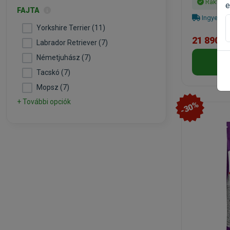
Raktáro
e
FAJTA
Ingyenes 
Yorkshire Terrier (11)
21 890 F
Labrador Retriever (7)
Németjuhász (7)
Tacskó (7)
Mopsz (7)
+ További opciók
-30%