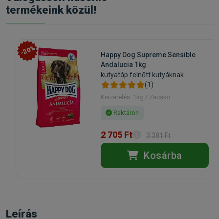
termékeink közül!
-20%
Happy Dog Supreme Sensible
Andalucia 1kg
kutyatáp felnőtt kutyáknak
(1)
Kiszerelés: 1kg / Zacskó
Raktáron
2 705 Ft
3 381 Ft
Kosárba
Leírás