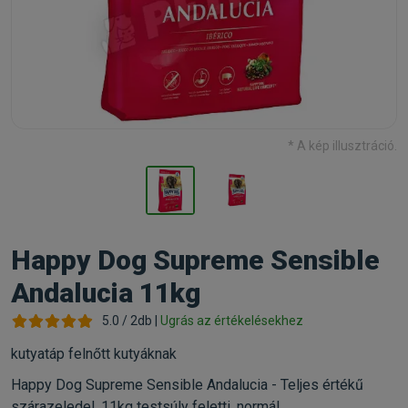
* A kép illusztráció.
Happy Dog Supreme Sensible
Andalucia 11kg
5.0 / 2db |
Ugrás az értékelésekhez
kutyatáp felnőtt kutyáknak
Happy Dog Supreme Sensible Andalucia - Teljes értékű
szárazeledel, 11kg testsúly feletti, normál