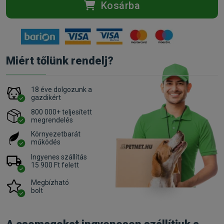
Kosárba
Miért tőlünk rendelj?
18 éve dolgozunk a
gazdikért
800 000+ teljesített
megrendelés
Környezetbarát
működés
Ingyenes szállítás
15 900 Ft felett
Megbízható
bolt