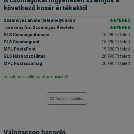
A csomagokat ingyenesen szállítjuk a
következő kosár értékektől
Személyes átvétel telephelyünkön
INGYENES
Törékeny Áru Személyes Átvétele
INGYENES
GLS Csomagautomata
15 990 Ft felett
GLS Csomagpont
15 990 Ft felett
MPL PostaPont
15 990 Ft felett
GLS Házhozszállítás
20 990 Ft felett
MPL Postacsomag
20 990 Ft felett
Részletes szállítási információk
Összehasonlítás
Válogasson hasonló