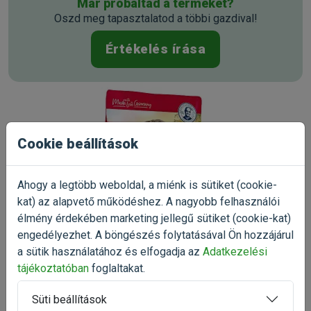
Már próbáltad a terméket?
Antioxidáns, növényi olajokból származó tokoferol-
Oszd meg tapasztalatod a többi gazdival!
kivonatok 1b306(i)
Értékelés írása
Analitikai összetevők:
Nyersfehérje 21,0 %, nyerszsír 10,0 %, nyersrost 2,5 %,
nyershamu 9,0 %, kalcium 1,9 %, foszfor 1,1 %, nátrium 0,4 %,
omega-6 zsírsavak 1,5 %, omega-3 zsírsavak 0,2 %
Kapható kiszerelések: 1kg, 4kg,
11kg
Cookie beállítások
Gyártó:
Happy Dog
Egységár:
1 590.00 Ft / kg
Kiszerelés:
11kg / Zsák
Nettó ár:
13 771,65 Ft
Ahogy a legtöbb weboldal, a miénk is sütiket (cookie-
Státusz:
Rendelhető
Törékeny:
Nem
kat) az alapvető működéshez. A nagyobb felhasználói
élmény érdekében marketing jellegű sütiket (cookie-kat)
Állatorvosi:
Nem
engedélyezhet. A böngészés folytatásával Ön hozzájárul
a sütik használatához és elfogadja az
Adatkezelési
tájékoztatóban
foglaltakat.
Süti beállítások
5.0