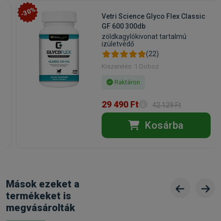
-30%
Vetri Science Glyco Flex Classic
GF 600 300db
zöldkagylókivonat tartalmú
izületvédő
(22)
Kiszerelés: 1 Doboz
Raktáron
29 490 Ft
42 129 Ft
Kosárba
Mások ezeket a
termékeket is
megvásárolták