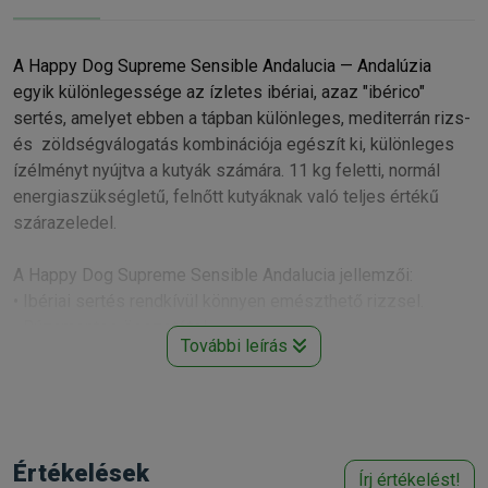
A Happy Dog Supreme Sensible Andalucia — Andalúzia
egyik különlegessége az ízletes ibériai, azaz "ibérico"
sertés, amelyet ebben a tápban különleges, mediterrán rizs-
és zöldségválogatás kombinációja egészít ki, különleges
ízélményt nyújtva a kutyák számára. 11 kg feletti, normál
energiaszükségletű, felnőtt kutyáknak való teljes értékű
szárazeledel.
A Happy Dog Supreme Sensible Andalucia jellemzői:
• Ibériai sertés rendkívül könnyen emészthető rizzsel.
• Búzamentes összetétel
További leírás
• Különösen gyomor- és bélbarát
Összetétel:
Rizs, fehérje ibériai sertésből* (18 %), rizsfehérje*, olajok és
zsírok, hidrolizált fehérje, cukorrépaszelet*
Értékelések
Írj értékelést!
(cukormentesített), almatörköly*, kálium-klorid, nátrium-