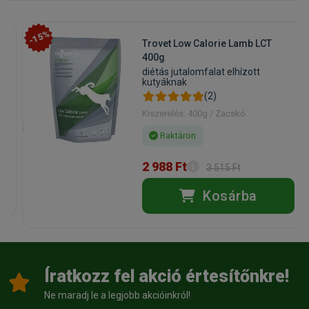
-15%
Trovet Low Calorie Lamb LCT
400g
diétás jutalomfalat elhízott
kutyáknak
(2)
Kiszerelés: 400g / Zacskó
Raktáron
2 988 Ft
3 515 Ft
Kosárba
Íratkozz fel akció értesítőnkre!
Ne maradj le a legjobb akcióinkról!