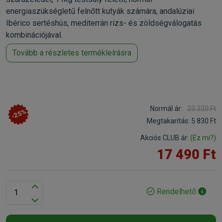
energiaszükségletű felnőtt kutyák számára, andalúziai
Ibérico sertéshús, mediterrán rizs- és zöldségválogatás
kombinációjával.
Tovább a részletes termékleírásra
Normál ár:
23 320 Ft
-25%
Megtakarítás:
5 830 Ft
Akciós CLUB ár:
(Ez mi?)
17 490 Ft
Rendelhető