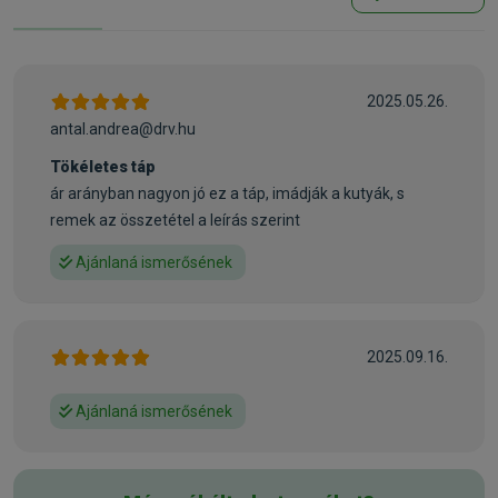
klorid, paprika* (piros és zöld), élesztő*, tengeri alga*,
lenmag, paradicsom*, olajfalevél*, cukkini*, kagylóhús* (0,05
%), élesztő* (extrahált), máriatövis, articsóka, gyermekláncfű,
gyömbér, nyír, csalán, kamilla, koriander, rozmaring, zsálya,
2025.05.26.
édesgyökér, kakukkfű (szárított fűszernövények összesen:
antal.andrea@drv.hu
0,14 %, zöldségkeverék összesen 0,45 %)
Tökéletes táp
* szárított
ár arányban nagyon jó ez a táp, imádják a kutyák, s
remek az összetétel a leírás szerint
Adalékanyagok:
Vitaminok / kg:
Ajánlaná ismerősének
A-vitamin (3a672a) 15000 NE, D3-vitamin (3a671) 900 NE,
taurin (3a370) 500 mg
Nyomelemek / kg:
2025.09.16.
Vas (3b103) 70 mg, réz (3b405) 13 mg, cink (cink-oxid
3b603) 85 mg, mangán (3b502) 16 mg, jód (3b202) 1,6 mg,
Ajánlaná ismerősének
szelén (3b801) 0,25 mg
Aminosavak/kg:
DL-metionin (3c301) 4000 mg, L-triptofán (3c440) 2000 mg