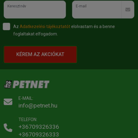
Keresztnév
E-mail
Az
Adatkezelési tájékoztatót
elolvastam és a benne
foglaltakat elfogadom.
KÉREM AZ AKCIÓKAT
E-MAIL:
info@petnet.hu
TELEFON:
+36709326336
+36709326333