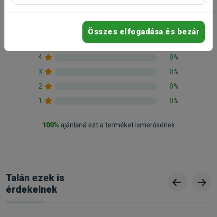
2 értékelés
Összes elfogadása és bezár
5
100%
4
0%
3
0%
2
0%
1
0%
100%
ajánlaná ezt a terméket ismerősének
Talán ezek is
érdekelnek