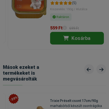
(5)
Kiszerelés: 150g / Alutálca
Raktáron
559 Ft
699 Ft
Kosárba
Mások ezeket a
termékeket is
megvásárolták
-20%
Trixie Préselt csont 17cm/90g
marhabőrből készült csontrágóka