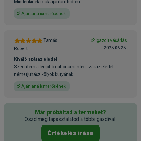
Mindenkinek csak ajánlani tudom.
Állatorvosi:
Nem
Ajánlaná ismerősének
Tamás
Igazolt vásárlás
2025.06.25.
Róbert
Kiváló száraz eledel
Szerintem a legjobb gabonamentes száraz eledel
németjuhász kölyök kutyának
Ajánlaná ismerősének
Már próbáltad a terméket?
Oszd meg tapasztalatod a többi gazdival!
Értékelés írása