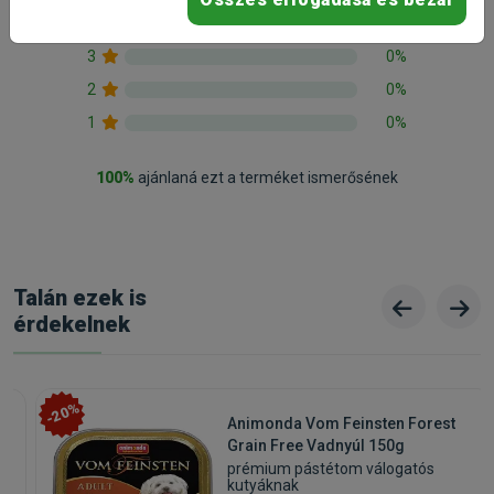
4
0%
3
0%
2
0%
1
0%
100%
ajánlaná ezt a terméket ismerősének
Talán ezek is
érdekelnek
-20%
Animonda Vom Feinsten Forest
Grain Free Vadnyúl 150g
prémium pástétom válogatós
kutyáknak