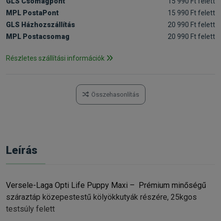
GLS Csomagpont
15 990 Ft felett
MPL PostaPont
15 990 Ft felett
GLS Házhozszállítás
20 990 Ft felett
MPL Postacsomag
20 990 Ft felett
Részletes szállítási információk
Összehasonlítás
Leírás
Versele-Laga Opti Life Puppy Maxi – Prémium minőségű
száraztáp közepestestű kölyökkutyák részére, 25kgos
testsúly felett