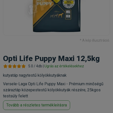
* A kép illusztráció.
Opti Life Puppy Maxi 12,5kg
5.0 / 4db |
Ugrás az értékelésekhez
kutyatáp nagytestű kölyökkutyáknak
Versele-Laga Opti Life Puppy Maxi - Prémium minőségű
száraztáp közepestestű kölyökkutyák részére, 25kgos
testsúly felett
Tovább a részletes termékleírásra