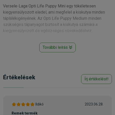
Versele-Laga Opti Life Puppy Mini egy tökéletesen
kiegyensúlyozott eledel, ami megfelel a kiskutya minden
táplálékigényének. Az Opti Life Puppy Medium minden
szükséges tápanyagot biztosít a kiskutya számára a
kiegyensúlyozott és egészséges növekedéshez.
• 75%-ban állati eredetű fehérjét tartalmaz (csirke). Az állati
További leírás
fehérjék finomak és könnyen emészthetők, így a pellet
könnyedén fogyasztható
• A gluténmentes eledel alapja a rizs, ami garantálja a könnyű
emésztést még az érzékenyebb kiskutyák esetében is
• Az ételintolerancia elkerülése érdekében nincs benne se
Értékelések
Írj értékelést!
kukorica, se búza
• Az ásványi anyagok és az alapvető aminosavak
kiegyensúlyozott mennyisége biztosítja, hogy a kiskutya a
megfelelő fejlődési ritmusban nőjön fel
• Megfelelő kálciumtartalom a csontszerkezet optimális
Ildikó
2023.06.28.
fejlődése érdekében
Remek termék