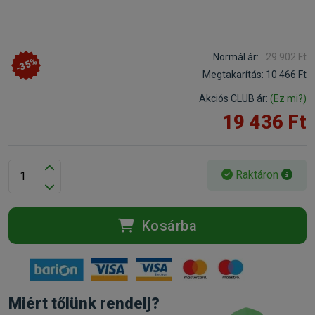
Normál ár:
29 902 Ft
-35%
Megtakarítás:
10 466 Ft
Akciós CLUB ár:
(Ez mi?)
19 436 Ft
Raktáron
Kosárba
Miért tőlünk rendelj?