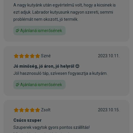
A nagy kutyánk után egyértelmű volt, hogy a kicsinek is
Opti Growth: Krill, mint az EPA és DHA omega-3 zsírsavak
ezt adjuk. Labrador kutyusunk nagyon szereti, semmi
természetes forrása, amelyek az agy és a látás
problémát nem okozott, jó termék.
fejlődésének természetes építőelemei
Opti Joint: Csirke, mint a kondroitinszulfát természetes
Ajánlaná ismerősének
forrása, és a hozzáadott glükozamin a hajlékony ízületekért
és az egészséges porcokért
WWW.PETNET.HU
Szné
2023.10.11.
Összetétel:
csirke (szárított 30%), rizs, állati zsír, cirok növenyi rostok,
Jó minőség, jó áron, jó helyről 😊
lenmag, lazacolaj, sörélesztő, ásványi anyagok, krill, szárított
Jól hasznosuló táp, szívesen fogyasztja a kutyám.
egész tojás, FOS, MOS, lecitin, tengeri alga (Ascophyllum
Ajánlaná ismerősének
nodosum), szőlőmag, rozmaring körömvirág, zold tea
Kapható kiszerelések:
12,5kg
Zsolt
2023.10.15.
Gyártó:
Opti Life
Egységár:
1 554.88 Ft / kg
Kiszerelés:
12.5kg / Zsák
Nettó ár:
15 303,94 Ft
Csúcs szuper
Szuperek vagytok gyors pontos szállítás!
Státusz:
Raktáron
Törékeny:
Nem