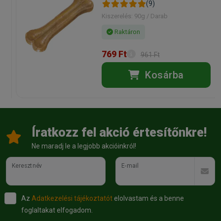
(9)
Kiszerelés: 90g / Darab
Raktáron
769 Ft
961 Ft
Kosárba
Íratkozz fel akció értesítőnkre!
Ne maradj le a legjobb akcióinkról!
Keresztnév
E-mail
Az
Adatkezelési tájékoztatót
elolvastam és a benne
foglaltakat elfogadom.