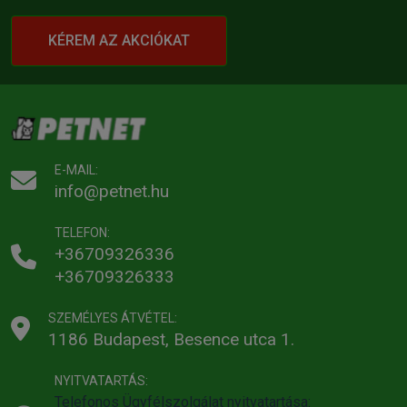
KÉREM AZ AKCIÓKAT
E-MAIL:
info@petnet.hu
TELEFON:
+36709326336
+36709326333
SZEMÉLYES ÁTVÉTEL:
1186 Budapest, Besence utca 1.
NYITVATARTÁS:
Telefonos Ügyfélszolgálat nyitvatartása: