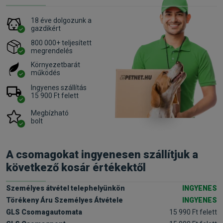
18 éve dolgozunk a
gazdikért
800 000+ teljesített
megrendelés
Környezetbarát
működés
Ingyenes szállítás
15 900 Ft felett
Megbízható
bolt
A csomagokat ingyenesen szállítjuk a
következő kosár értékektől
Személyes átvétel telephelyünkön
INGYENES
Törékeny Áru Személyes Átvétele
INGYENES
GLS Csomagautomata
15 990 Ft felett