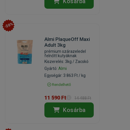
Kosárba
-20%
Almi PlaqueOff Maxi
Adult 3kg
prémium szárazeledel
felnőtt kutyáknak
Kiszerelés: 3kg / Zacskó
Gyártó:
Almi
Egységár: 3 863 Ft / kg
Rendelhető
11 590 Ft
14 488 Ft
Kosárba