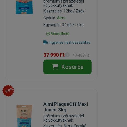
prémium szárazeledel
kölyökkutyáknak
Kiszerelés: 12kg / Zsák
Gyártó:
Almi
Egységár: 3 166 Ft / kg
Rendelhető
Ingyenes házhozszállítás
37 990 Ft
47 488 Ft
Kosárba
-20%
Almi PlaqueOff Maxi
Junior 3kg
prémium szárazeledel
kölyökkutyáknak
Kiszerelés: 3kg / Zacskó