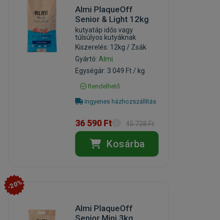
Almi PlaqueOff
Senior & Light 12kg
kutyatáp idős vagy
túlsúlyos kutyáknak
Kiszerelés: 12kg / Zsák
Gyártó:
Almi
Egységár: 3 049 Ft / kg
Rendelhető
Ingyenes házhozszállítás
36 590 Ft
45 738 Ft
Kosárba
-20%
Almi PlaqueOff
Senior Mini 3kg