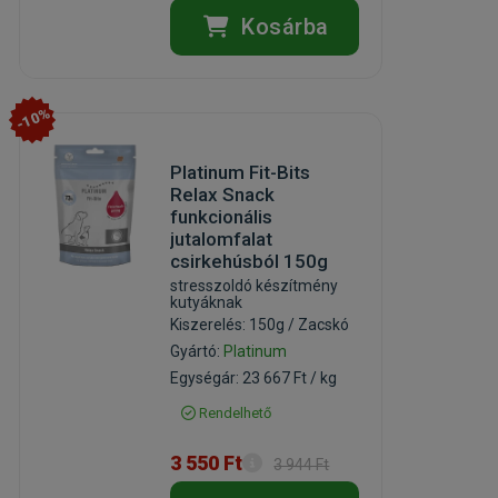
Kosárba
-10%
Platinum Fit-Bits
Relax Snack
funkcionális
jutalomfalat
csirkehúsból 150g
stresszoldó készítmény
kutyáknak
Kiszerelés: 150g / Zacskó
Gyártó:
Platinum
Egységár: 23 667 Ft / kg
Rendelhető
3 550 Ft
3 944 Ft