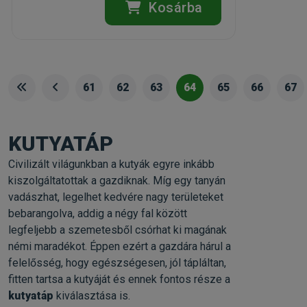
Kosárba
61
62
63
64
65
66
67
KUTYATÁP
Civilizált világunkban a kutyák egyre inkább
kiszolgáltatottak a gazdiknak. Míg egy tanyán
vadászhat, legelhet kedvére nagy területeket
bebarangolva, addig a négy fal között
legfeljebb a szemetesből csórhat ki magának
némi maradékot. Éppen ezért a gazdára hárul a
felelősség, hogy egészségesen, jól tápláltan,
fitten tartsa a kutyáját és ennek fontos része a
kutyatáp
kiválasztása is.