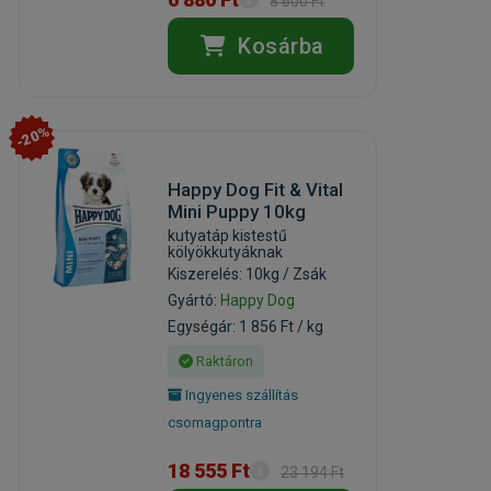
8 600 Ft
Kosárba
-20%
Happy Dog Fit & Vital
Mini Puppy 10kg
kutyatáp kistestű
kölyökkutyáknak
Kiszerelés: 10kg / Zsák
Gyártó:
Happy Dog
Egységár: 1 856 Ft / kg
Raktáron
Ingyenes szállítás
csomagpontra
18 555 Ft
23 194 Ft