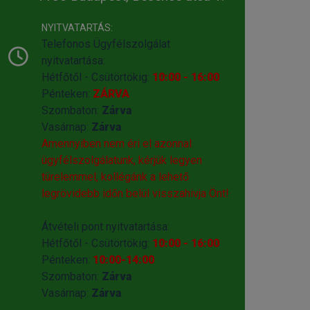
NYITVATARTÁS:
Telefonos Ügyfélszolgálat
nyitvatartása:
Hétfőtől - Csütörtökig:
10:00 - 16:00
Pénteken:
ZÁRVA
Szombaton:
Zárva
Vasárnap:
Zárva
Amennyiben nem éri el azonnal
ügyfélszolgálatunk, kérjük legyen
türelemmel, kollégánk a lehető
legrövidebb időn belül visszahivja Önt!
Átvételi pont nyitvatartása:
Hétfőtől - Csütörtökig:
10:00 - 16:00
Pénteken:
10:00-14:00
Szombaton:
Zárva
Vasárnap:
Zárva