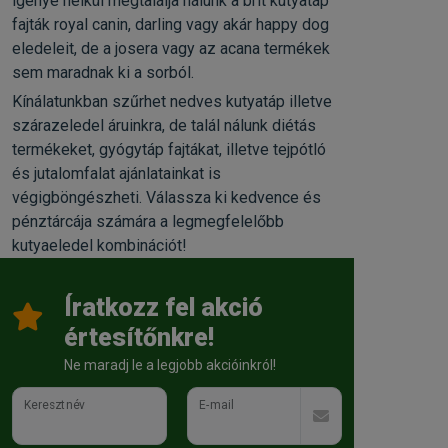
igénye nélkül megtalálja nálunk a brit kutyatáp
fajták royal canin, darling vagy akár happy dog
eledeleit, de a josera vagy az acana termékek
sem maradnak ki a sorból.
Kínálatunkban szűrhet nedves kutyatáp illetve
szárazeledel áruinkra, de talál nálunk diétás
termékeket, gyógytáp fajtákat, illetve tejpótló
és jutalomfalat ajánlatainkat is
végigböngészheti. Válassza ki kedvence és
pénztárcája számára a legmegfelelőbb
kutyaeledel kombinációt!
Íratkozz fel akció
értesítőnkre!
Ne maradj le a legjobb akcióinkról!
Keresztnév
E-mail