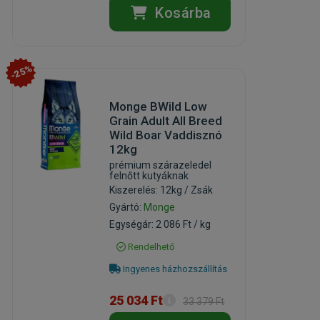
Kosárba
-25%
Monge BWild Low
Grain Adult All Breed
Wild Boar Vaddisznó
12kg
prémium szárazeledel
felnőtt kutyáknak
Kiszerelés: 12kg / Zsák
Gyártó:
Monge
Egységár: 2 086 Ft / kg
Rendelhető
Ingyenes házhozszállítás
25 034 Ft
33 379 Ft