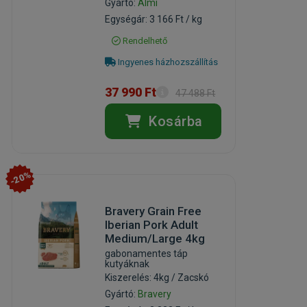
Gyártó:
Almi
Egységár: 3 166 Ft / kg
Rendelhető
Ingyenes házhozszállítás
37 990 Ft
47 488 Ft
Kosárba
-20%
Bravery Grain Free
Iberian Pork Adult
Medium/Large 4kg
gabonamentes táp
kutyáknak
Kiszerelés: 4kg / Zacskó
Gyártó:
Bravery