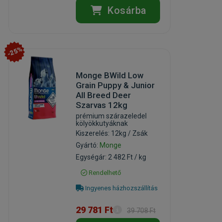
Kosárba
-25%
Monge BWild Low
Grain Puppy & Junior
All Breed Deer
Szarvas 12kg
prémium szárazeledel
kölyökkutyáknak
Kiszerelés: 12kg / Zsák
Gyártó:
Monge
Egységár: 2 482 Ft / kg
Rendelhető
Ingyenes házhozszállítás
29 781 Ft
39 708 Ft