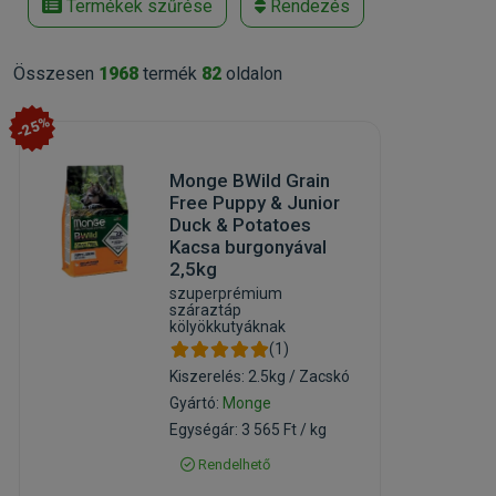
Termékek szűrése
Rendezés
Összesen
1968
termék
82
oldalon
-25%
Monge BWild Grain
Free Puppy & Junior
Duck & Potatoes
Kacsa burgonyával
2,5kg
szuperprémium
száraztáp
kölyökkutyáknak
(1)
Kiszerelés: 2.5kg / Zacskó
Gyártó:
Monge
Egységár: 3 565 Ft / kg
Rendelhető