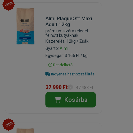
-20%
Almi PlaqueOff Maxi
Adult 12kg
prémium szárazeledel
felnőtt kutyáknak
Kiszerelés: 12kg / Zsák
Gyártó:
Almi
Egységár: 3 166 Ft / kg
Rendelhető
Ingyenes házhozszállítás
37 990 Ft
47 488 Ft
Kosárba
-20%