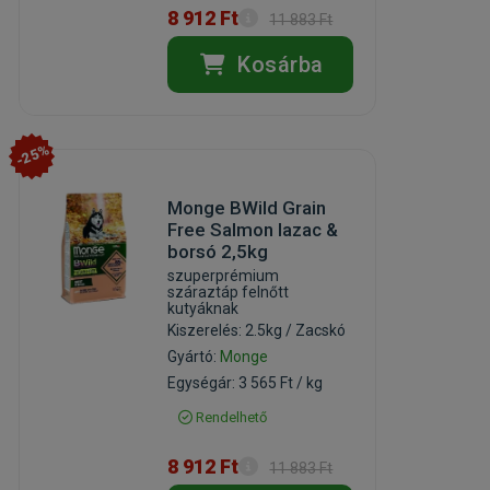
8 912 Ft
11 883 Ft
Kosárba
-25%
Monge BWild Grain
Free Salmon lazac &
borsó 2,5kg
szuperprémium
száraztáp felnőtt
kutyáknak
Kiszerelés: 2.5kg / Zacskó
Gyártó:
Monge
Egységár: 3 565 Ft / kg
Rendelhető
8 912 Ft
11 883 Ft