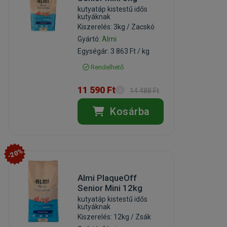
kutyatáp kistestű idős
kutyáknak
Kiszerelés: 3kg / Zacskó
Gyártó:
Almi
Egységár: 3 863 Ft / kg
Rendelhető
11 590 Ft
14 488 Ft
Kosárba
-20%
Almi PlaqueOff
Senior Mini 12kg
kutyatáp kistestű idős
kutyáknak
Kiszerelés: 12kg / Zsák