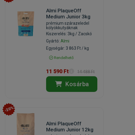
Almi PlaqueOff
Medium Junior 3kg
prémium szárazeledel
kölyökkutyáknak
Kiszerelés: 3kg / Zacskó
Gyártó:
Almi
Egységár: 3 863 Ft / kg
Rendelhető
11 590 Ft
14 488 Ft
Kosárba
-20%
Almi PlaqueOff
Medium Junior 12kg