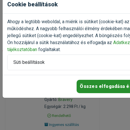
Rendelhető
Cookie beállítások
10 680 Ft
13 350 Ft
Ahogy a legtöbb weboldal, a miénk is sütiket (cookie-kat) az
Kosárba
működéshez. A nagyobb felhasználói élmény érdekében ma
jellegű sütiket (cookie-kat) engedélyezhet. A böngészés fol
Ön hozzájárul a sütik használatához és elfogadja az
Adatkez
tájékoztatóban
foglaltakat.
-30%
Süti beállítások
Bravery Grain Free
Iberian Pork Light
Adult Mini 7kg
kutyatáp idős vagy
Összes elfogadása é
túlsúlyos kutyáknak
Kiszerelés: 7kg / Zsák
Gyártó:
Bravery
Egységár: 2 298 Ft / kg
Rendelhető
Ingyenes szállítás