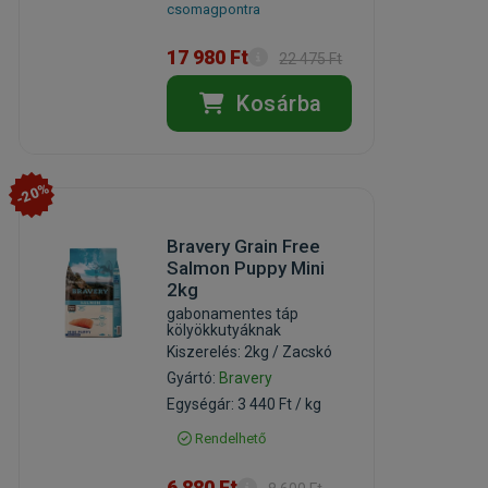
csomagpontra
17 980 Ft
22 475 Ft
Kosárba
-20%
Bravery Grain Free
Salmon Puppy Mini
2kg
gabonamentes táp
kölyökkutyáknak
Kiszerelés: 2kg / Zacskó
Gyártó:
Bravery
Egységár: 3 440 Ft / kg
Rendelhető
6 880 Ft