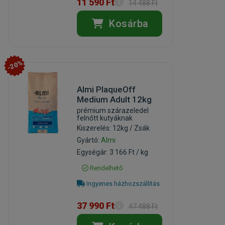
11 590 Ft
14 488 Ft
Kosárba
-20%
Almi PlaqueOff
Medium Adult 12kg
prémium szárazeledel
felnőtt kutyáknak
Kiszerelés: 12kg / Zsák
Gyártó:
Almi
Egységár: 3 166 Ft / kg
Rendelhető
Ingyenes házhozszállítás
37 990 Ft
47 488 Ft