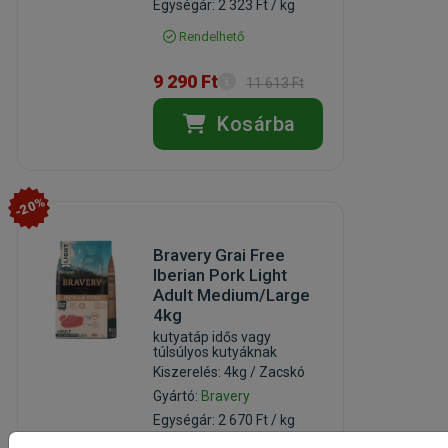
Egységár: 2 323 Ft / kg
Rendelhető
9 290 Ft
11 613 Ft
Kosárba
-20%
Bravery Grai Free
Iberian Pork Light
Adult Medium/Large
4kg
kutyatáp idős vagy
túlsúlyos kutyáknak
Kiszerelés: 4kg / Zacskó
Gyártó:
Bravery
Egységár: 2 670 Ft / kg