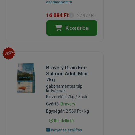
csomagpontra
16 084 Ft
22 977 Ft
Kosárba
-20%
Bravery Grain Fee
Salmon Adult Mini
7kg
gabonamentes táp
kutyáknak
Kiszerelés: 7kg / Zsák
Gyártó:
Bravery
Egységár: 2 569 Ft / kg
Rendelhető
Ingyenes szállítás