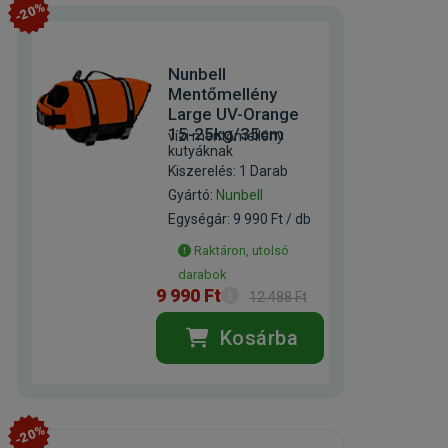
-20%
Nunbell
Mentőmellény
Large UV-Orange
15-25kg/35cm
vízi mentőmellény
kutyáknak
Kiszerelés: 1 Darab
Gyártó:
Nunbell
Egységár: 9 990 Ft / db
Raktáron, utolsó
darabok
9 990 Ft
12 488 Ft
Kosárba
-20%