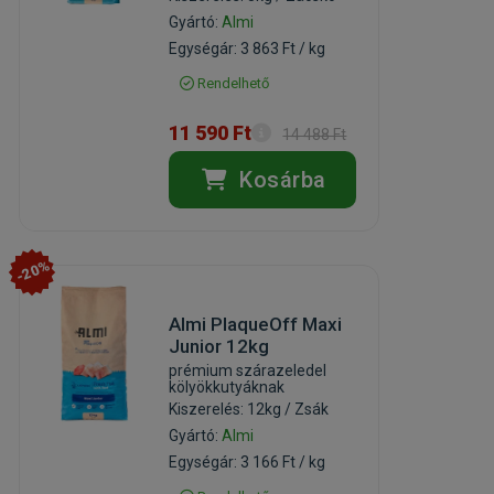
Gyártó:
Almi
Egységár: 3 863 Ft / kg
Rendelhető
11 590 Ft
14 488 Ft
Kosárba
-20%
Almi PlaqueOff Maxi
Junior 12kg
prémium szárazeledel
kölyökkutyáknak
Kiszerelés: 12kg / Zsák
Gyártó:
Almi
Egységár: 3 166 Ft / kg