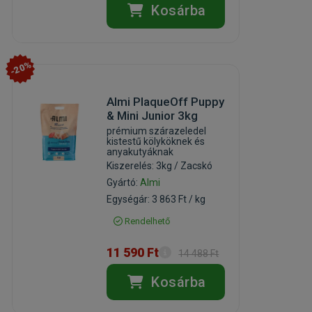
Kosárba
-20%
Almi PlaqueOff Puppy
& Mini Junior 3kg
prémium szárazeledel
kistestű kölyköknek és
anyakutyáknak
Kiszerelés: 3kg / Zacskó
Gyártó:
Almi
Egységár: 3 863 Ft / kg
Rendelhető
11 590 Ft
14 488 Ft
Kosárba