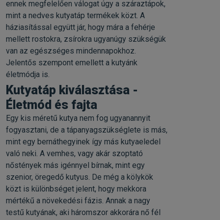
ennek megfelelően válogat úgy a száraztápok,
mint a nedves kutyatáp termékek közt. A
háziasítással együtt jár, hogy mára a fehérje
mellett rostokra, zsírokra ugyanúgy szükségük
van az egészséges mindennapokhoz.
Jelentős szempont emellett a kutyánk
életmódja is.
Kutyatáp kiválasztása -
Életmód és fajta
Egy kis méretű kutya nem fog ugyanannyit
fogyasztani, de a tápanyagszükséglete is más,
mint egy bernáthegyinek így más kutyaeledel
való neki. A vemhes, vagy akár szoptató
nőstények más igénnyel bírnak, mint egy
szenior, öregedő kutyus. De még a kölykök
közt is különbséget jelent, hogy mekkora
mértékű a növekedési fázis. Annak a nagy
testű kutyának, aki háromszor akkorára nő fél