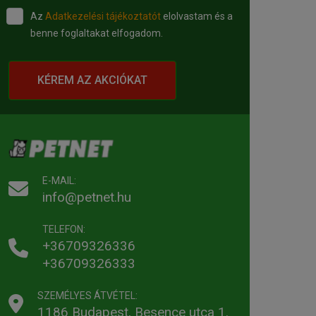
Az
Adatkezelési tájékoztatót
elolvastam és a
benne foglaltakat elfogadom.
KÉREM AZ AKCIÓKAT
E-MAIL:
info@petnet.hu
TELEFON:
+36709326336
+36709326333
SZEMÉLYES ÁTVÉTEL:
1186 Budapest, Besence utca 1.