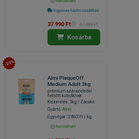
Rendelhető
Ingyenes házhozszállítás
37 990 Ft
47 488 Ft
Kosárba
-20%
Almi PlaqueOff
Medium Adult 3kg
prémium szárazeledel
felnőtt kutyáknak
Kiszerelés: 3kg / Zacskó
Gyártó:
Almi
Egységár: 3 863 Ft / kg
Rendelhető