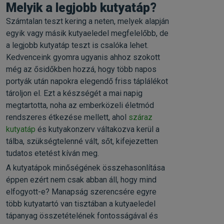
Melyik a legjobb kutyatáp?
Számtalan teszt kering a neten, melyek alapján
egyik vagy másik kutyaeledel megfelelőbb, de
a legjobb kutyatáp teszt is csalóka lehet.
Kedvenceink gyomra ugyanis ahhoz szokott
még az ősidőkben hozzá, hogy több napos
portyák után napokra elegendő friss táplálékot
tároljon el. Ezt a készségét a mai napig
megtartotta, noha az emberközeli életmód
rendszeres étkezése mellett, ahol
száraz
kutyatáp
és kutyakonzerv váltakozva kerül a
tálba, szükségtelenné vált, sőt, kifejezetten
tudatos etetést kíván meg.
A kutyatápok minőségének összehasonlítása
éppen ezért nem csak abban áll, hogy mind
elfogyott-e? Manapság szerencsére egyre
több kutyatartó van tisztában a kutyaeledel
tápanyag összetételének fontosságával és