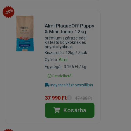
-20%
Almi PlaqueOff Puppy
& Mini Junior 12kg
prémium szárazeledel
kistestű kölyköknek és
anyakutyáknak
Kiszerelés: 12kg / Zsák
Gyártó:
Almi
Egységár: 3 166 Ft / kg
Rendelhető
Ingyenes házhozszállítás
37 990 Ft
47 488 Ft
Kosárba