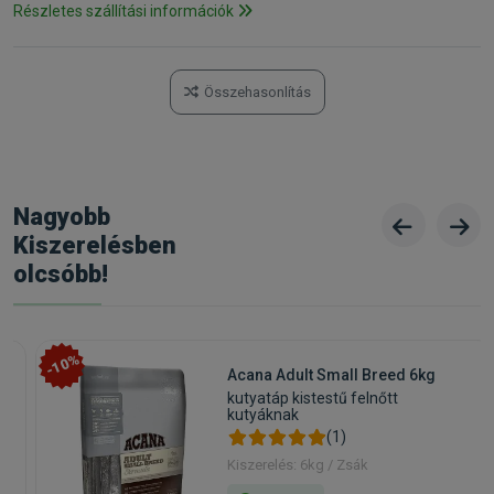
Részletes szállítási információk
Összehasonlítás
Nagyobb
Kiszerelésben
olcsóbb!
-10%
Acana Adult Small Breed 6kg
kutyatáp kistestű felnőtt
kutyáknak
(1)
Kiszerelés: 6kg / Zsák