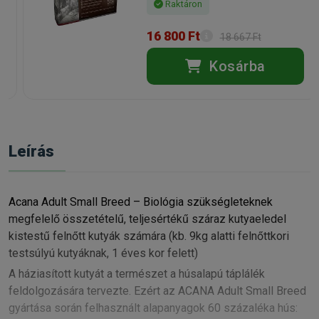
Raktáron
16 800 Ft
18 667 Ft
Kosárba
Leírás
Acana Adult Small Breed – Biológia szükségleteknek
megfelelő összetételű, teljesértékű száraz kutyaeledel
kistestű felnőtt kutyák számára (kb. 9kg alatti felnőttkori
testsúlyú kutyáknak, 1 éves kor felett)
A háziasított kutyát a természet a húsalapú táplálék
feldolgozására tervezte. Ezért az ACANA Adult Small Breed
gyártása során felhasznált alapanyagok 60 százaléka hús: