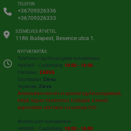
TELEFON:
farkaséval; ami azt jelenti, hogy ő egy ragadozó, a húsokban,
+36709326336
illetve fehérjékben és zsírokban bőséges étrendet tudja
+36709326333
hatékonyan feldolgozni.
SZEMÉLYES ÁTVÉTEL:
Az Acana tele van tápláló fehérjékkel és zsírokkal, mialatt
1186 Budapest, Besence utca 1.
mérsékelt mennyiségben tartalmaz szénhidrátokat. Ez a
tápanyag-összetétel tökéletesen megfelel a biológiai
NYITVATARTÁS:
tényeknek és az Anyatermészet által a ragadozók számára
Telefonos Ügyfélszolgálat nyitvatartása:
biztosított étrendnek.
Hétfőtől - Csütörtökig:
10:00 - 16:00
Pénteken:
ZÁRVA
Szombaton:
Zárva
Kapható kiszerelések:
340g
, 2kg, 6kg
Vasárnap:
Zárva
Gyártó:
Acana
Egységár:
Amennyiben nem éri el azonnal ügyfélszolgálatunk,
Kiszerelés:
340g / Zacskó
Nettó ár:
kérjük legyen türelemmel, kollégánk a lehető
legrövidebb időn belül visszahivja Önt!
Státusz:
Raktáron, utolsó darabok
Törékeny:
Nem
Állatorvosi:
Nem
Átvételi pont nyitvatartása:
Hétfőtől - Csütörtökig:
10:00 - 16:00