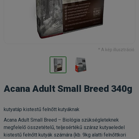
* A kép illusztráció.
Acana Adult Small Breed 340g
kutyatáp kistestű felnőtt kutyáknak
Acana Adult Small Breed – Biológia szükségleteknek
megfelelő összetételű, teljesértékű száraz kutyaeledel
kistestű felnőtt kutyák számára (kb. 9kg alatti felnőttkori