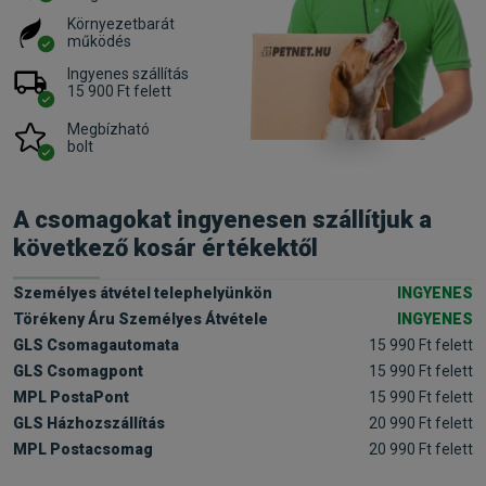
Környezetbarát
működés
Ingyenes szállítás
15 900 Ft felett
Megbízható
bolt
A csomagokat ingyenesen szállítjuk a
következő kosár értékektől
Személyes átvétel telephelyünkön
INGYENES
Törékeny Áru Személyes Átvétele
INGYENES
GLS Csomagautomata
15 990 Ft felett
GLS Csomagpont
15 990 Ft felett
MPL PostaPont
15 990 Ft felett
GLS Házhozszállítás
20 990 Ft felett
MPL Postacsomag
20 990 Ft felett