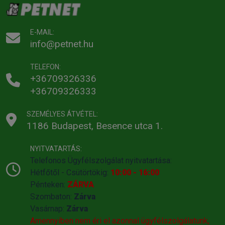
Gyártó:
Acana
Egységár:
2 347.06 Ft / kg
Kiszerelés:
17kg / Zsák
Nettó ár:
31 417,32 Ft
E-MAIL:
info@petnet.hu
Státusz:
Rendelhető
Törékeny:
Nem
Állatorvosi:
Nem
TELEFON:
+36709326336
+36709326333
SZEMÉLYES ÁTVÉTEL:
1186 Budapest, Besence utca 1.
NYITVATARTÁS:
Telefonos Ügyfélszolgálat nyitvatartása:
Hétfőtől - Csütörtökig:
10:00 - 16:00
Pénteken:
ZÁRVA
Szombaton:
Zárva
Vasárnap:
Zárva
Amennyiben nem éri el azonnal ügyfélszolgálatunk,