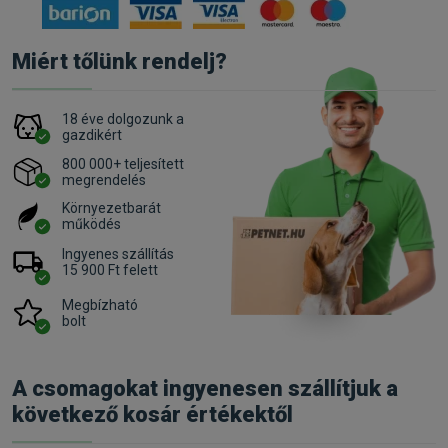
Miért tőlünk rendelj?
18 éve dolgozunk a
gazdikért
800 000+ teljesített
megrendelés
Környezetbarát
működés
Ingyenes szállítás
15 900 Ft felett
Megbízható
bolt
A csomagokat ingyenesen szállítjuk a
következő kosár értékektől