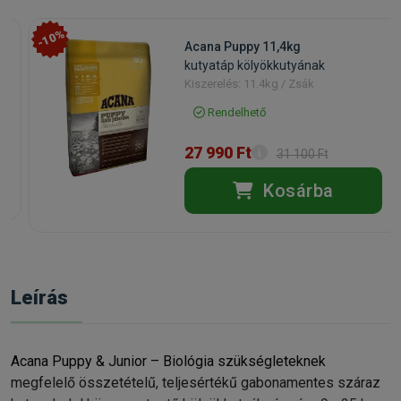
-10%
Acana Puppy 11,4kg
kutyatáp kölyökkutyának
Kiszerelés: 11.4kg / Zsák
Rendelhető
27 990 Ft
31 100 Ft
Kosárba
Leírás
Acana Puppy & Junior – Biológia szükségleteknek
megfelelő összetételű, teljesértékű gabonamentes száraz