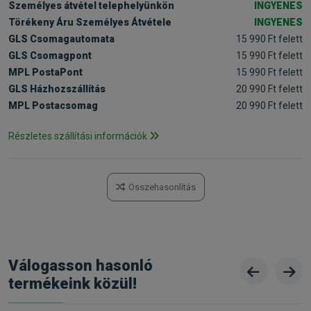
Személyes átvétel telephelyünkön
INGYENES
Törékeny Áru Személyes Átvétele
INGYENES
GLS Csomagautomata
15 990 Ft felett
GLS Csomagpont
15 990 Ft felett
MPL PostaPont
15 990 Ft felett
GLS Házhozszállítás
20 990 Ft felett
MPL Postacsomag
20 990 Ft felett
Részletes szállítási információk
Összehasonlítás
Válogasson hasonló
termékeink közül!