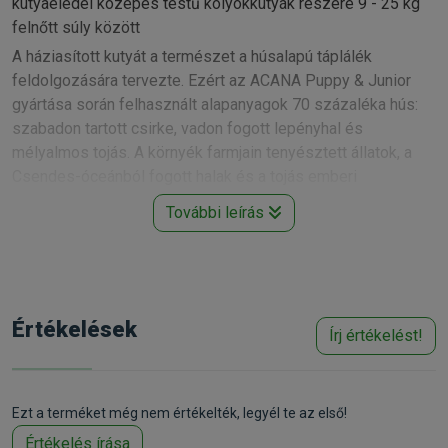
kutyaeledel közepes testű kölyökkutyák részére 9 - 25 kg
felnőtt súly között
A háziasított kutyát a természet a húsalapú táplálék
feldolgozására tervezte. Ezért az ACANA Puppy & Junior
gyártása során felhasznált alapanyagok 70 százaléka hús:
szabadon tartott csirke, vadon fogott lepényhal és
mélyalmos tojás. A környék farmjain tenyésztett állatok, a
Csendes-óceánból fogott halak és a tojás emberi
fogyasztásra alkalmasak.
További leírás
A kölyök egy ragadozó, ezért biológiai szükségletét a
sokféle húsban gazdag étrend elégíti ki, amely kiegészülhet
kisebb mennyiségben gyümölcsökkel és zöldségekkel.
Értékelések
Írj értékelést!
Ezért az Acana Puppy & Junior tele van a környező
farmokról származó szabadon tartott csirkével és
mélyalmos tojással, továbbá Észak-Vancouver-szigetnél
Ezt a terméket még nem értékelték, legyél te az első!
fogott lepényhallal. A húsok naponta frissen érkeznek az
EgészPréda™ arányainak megfelelően.
Értékelés írása