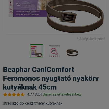
* A kép illusztráció.
Beaphar CaniComfort
Feromonos nyugtató nyakörv
kutyáknak 45cm
4.7 / 3db |
Ugrás az értékelésekhez
stresszoldó készítmény kutyáknak