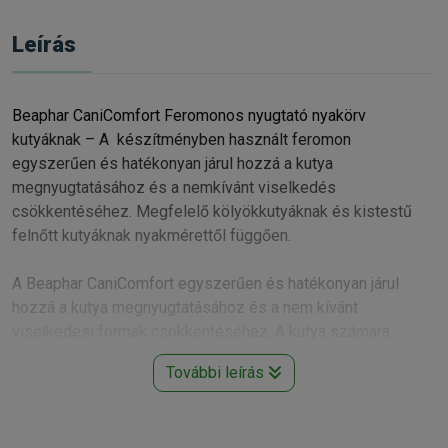
Leírás
Beaphar CaniComfort Feromonos nyugtató nyakörv
kutyáknak – A készítményben használt feromon
egyszerűen és hatékonyan járul hozzá a kutya
megnyugtatásához és a nemkívánt viselkedés
csökkentéséhez. Megfelelő kölyökkutyáknak és kistestű
felnőtt kutyáknak nyakmérettől függően.
A Beaphar CaniComfort egyszerűen és hatékonyan járul
hozzá a kutya megnyugtatásához és a nem kívánt
viselkedési formák csökkentéséhez. A kutya számára
biztonságérzetet nyújtó appezin feromon analóg
További leírás
alkalmazásával elősegíthető a nyugodt környezet
biztosítása, és csökken az esélye a nem kívánt viselkedési
formáknak (pl. ugatás, rongálás, jelölés, nyalakodás,