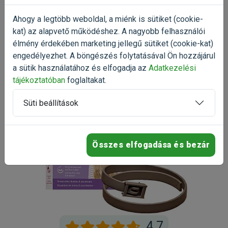
Már próbáltad a terméket?
Oszd meg tapasztalatod a többi gazdival!
Ahogy a legtöbb weboldal, a miénk is sütiket (cookie-
kat) az alapvető működéshez. A nagyobb felhasználói
Értékelés írása
élmény érdekében marketing jellegű sütiket (cookie-kat)
engedélyezhet. A böngészés folytatásával Ön hozzájárul
a sütik használatához és elfogadja az
Adatkezelési
tájékoztatóban
foglaltakat.
Süti beállítások
Összes elfogadása és bezár
4.7