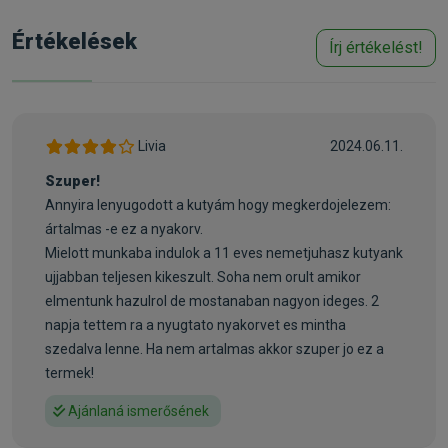
vakaródzás), vagy az általános szorongásnak.
Értékelések
Írj értékelést!
A Beaphar CaniComfort különösen hatékony, amikor a kutyát
új környezeti hatások (pl. beszoktatás, találkozás új kutyával,
új helyre költözés, új családtag érkezése), vagy stressz
(vihar, tűzijáték, egyéb hanghatások) érik. A nyakörv hatása 4
hétig tart. A Beaphar CaniComfortban található kutya appezin
Livia
2024.06.11.
feromon a kutyák ún. „nyugtató feromonjának” (kutya
Szuper!
appezinek) szintetikus másolata, melyet a laktáció idején az
Annyira lenyugodott a kutyám hogy megkerdojelezem:
anyakutya természetes módon termel, így kulcsszerepet
ártalmas -e ez a nyakorv.
játszik a kölykökkel való kötődés kialakulásában. A kutya
Mielott munkaba indulok a 11 eves nemetjuhasz kutyank
appezin feromon a kölyköknél és a felnőtt kutyáknál
ujjabban teljesen kikeszult. Soha nem orult amikor
egyaránt erősíti a biztonságérzetet. Beaphar CaniComfort
elmentunk hazulrol de mostanaban nagyon ideges. 2
bármilyen fajtájú kutya esetében használható, nem szedálja
napja tettem ra a nyugtato nyakorvet es mintha
a kutyát és más állatokat.
szedalva lenne. Ha nem artalmas akkor szuper jo ez a
termek!
Összetétel:
Kutya appezin feromon analóg: 2,5% Segédanyagok ad 100
Ajánlaná ismerősének
%