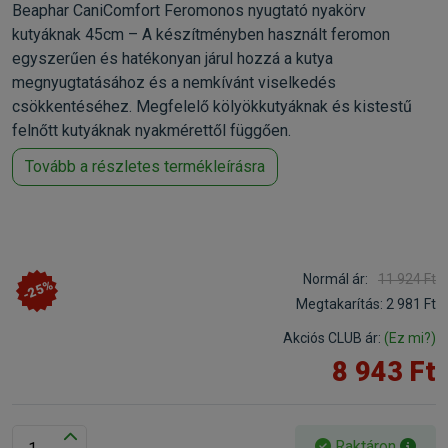
Beaphar CaniComfort Feromonos nyugtató nyakörv
kutyáknak 45cm – A készítményben használt feromon
egyszerűen és hatékonyan járul hozzá a kutya
megnyugtatásához és a nemkívánt viselkedés
csökkentéséhez. Megfelelő kölyökkutyáknak és kistestű
felnőtt kutyáknak nyakmérettől függően.
Tovább a részletes termékleírásra
Normál ár:
11 924 Ft
-25%
Megtakarítás:
2 981 Ft
Akciós CLUB ár:
(Ez mi?)
8 943 Ft
Raktáron