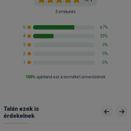
3 értékelés
5
67%
4
33%
3
0%
2
0%
1
0%
100%
ajánlaná ezt a terméket ismerősének
Talán ezek is
érdekelnek