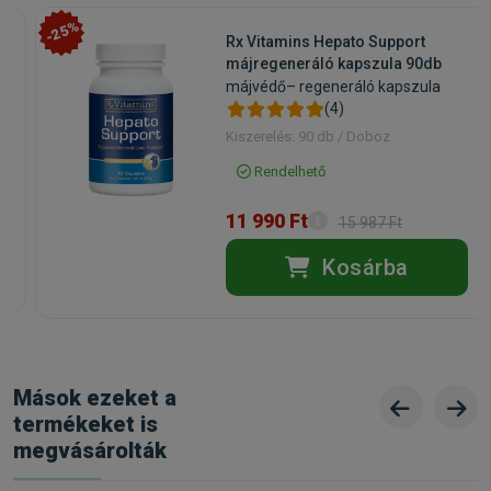
-25%
Rx Vitamins Hepato Support
májregeneráló kapszula 90db
májvédő– regeneráló kapszula
(4)
Kiszerelés: 90 db / Doboz
Rendelhető
11 990 Ft
15 987 Ft
Kosárba
Mások ezeket a
termékeket is
megvásárolták