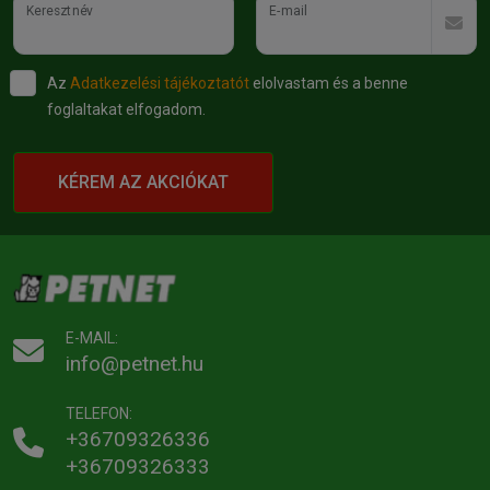
Keresztnév
E-mail
Az
Adatkezelési tájékoztatót
elolvastam és a benne
foglaltakat elfogadom.
KÉREM AZ AKCIÓKAT
E-MAIL:
info@petnet.hu
TELEFON:
+36709326336
+36709326333