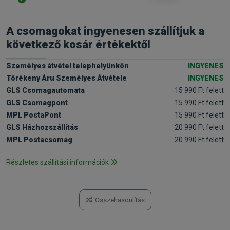
A csomagokat ingyenesen szállítjuk a
következő kosár értékektől
Személyes átvétel telephelyünkön
INGYENES
Törékeny Áru Személyes Átvétele
INGYENES
GLS Csomagautomata
15 990 Ft felett
GLS Csomagpont
15 990 Ft felett
MPL PostaPont
15 990 Ft felett
GLS Házhozszállítás
20 990 Ft felett
MPL Postacsomag
20 990 Ft felett
Részletes szállítási információk
Összehasonlítás