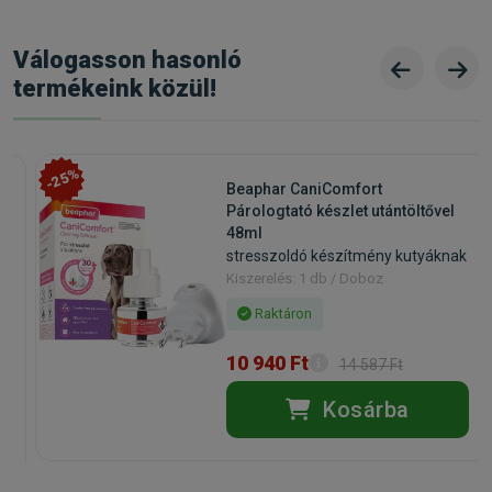
Válogasson hasonló
termékeink közül!
-25%
Beaphar CaniComfort
Párologtató készlet utántöltővel
48ml
stresszoldó készítmény kutyáknak
Kiszerelés: 1 db / Doboz
Raktáron
10 940 Ft
14 587 Ft
Kosárba