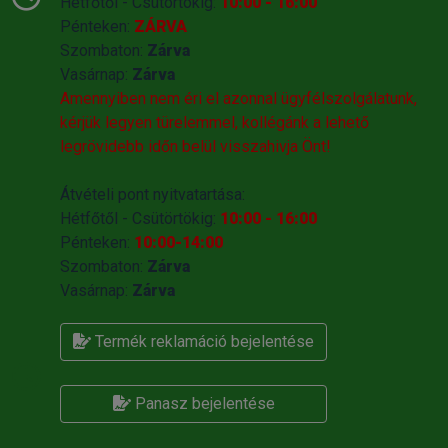
Hétfőtől - Csütörtökig:
10:00 - 16:00
Pénteken:
ZÁRVA
Szombaton:
Zárva
Vasárnap:
Zárva
Amennyiben nem éri el azonnal ügyfélszolgálatunk,
kérjük legyen türelemmel, kollégánk a lehető
legrövidebb időn belül visszahivja Önt!
Átvételi pont nyitvatartása:
Hétfőtől - Csütörtökig:
10:00 - 16:00
Pénteken:
10:00-14:00
Szombaton:
Zárva
Vasárnap:
Zárva
Termék reklamáció bejelentése
Panasz bejelentése