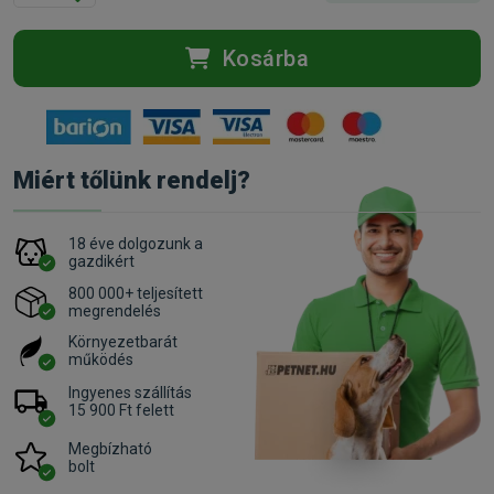
Kosárba
Miért tőlünk rendelj?
18 éve dolgozunk a
gazdikért
800 000+ teljesített
megrendelés
Környezetbarát
működés
Ingyenes szállítás
15 900 Ft felett
Megbízható
bolt