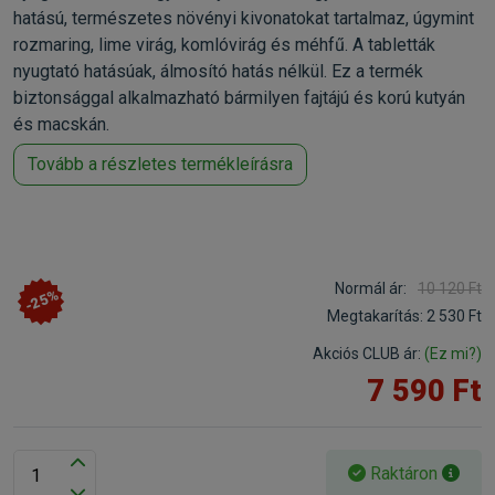
hatású, természetes növényi kivonatokat tartalmaz, úgymint
rozmaring, lime virág, komlóvirág és méhfű. A tabletták
nyugtató hatásúak, álmosító hatás nélkül. Ez a termék
biztonsággal alkalmazható bármilyen fajtájú és korú kutyán
és macskán.
Tovább a részletes termékleírásra
Normál ár:
10 120 Ft
-25%
Megtakarítás:
2 530 Ft
Akciós CLUB ár:
(Ez mi?)
7 590 Ft
Raktáron