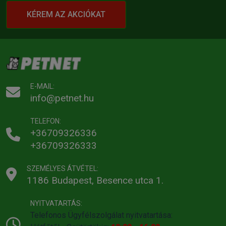
KÉREM AZ AKCIÓKAT
E-MAIL:
info@petnet.hu
TELEFON:
+36709326336
+36709326333
SZEMÉLYES ÁTVÉTEL:
1186 Budapest, Besence utca 1.
NYITVATARTÁS:
Telefonos Ügyfélszolgálat nyitvatartása: