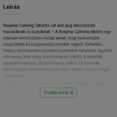
Leírás
Beaphar Calming Tabletts cat and dog stresszoldó
macskáknak és kutyáknak – A Beaphar Calming tablets egy
teljesen természetes módja annak, hogy kedvencünk
nyugodtabb és kiegyensúlyozottabb legyen. Kellemes
hatású, természetes növényi kivonatokat tartalmaz, úgymint
rozmaring, lime virág, komlóvirág és méhfű. A tabletták
nyugtató hatásúak, álmosító hatás nélkül. Ez a termék
biztonsággal alkalmazható bármilyen fajtájú és korú kutyán
és macskán.
Az alábbi stresszt okozó helyzetekben segíthet a Beaphar
Calming tablets:
További leírás
• állatorvosi látogatás
• tűzijáték
• utazás
• költözés