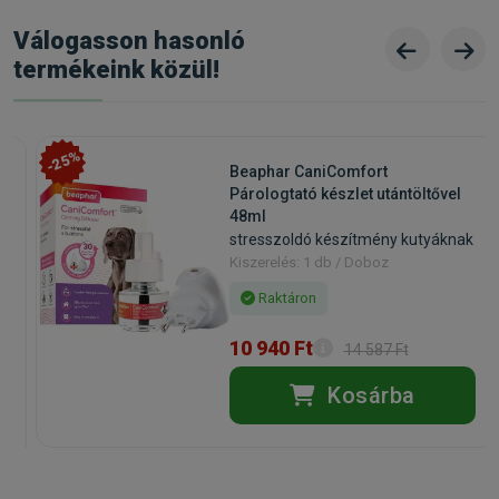
Válogasson hasonló
termékeink közül!
-25%
Beaphar CaniComfort
Párologtató készlet utántöltővel
48ml
stresszoldó készítmény kutyáknak
Kiszerelés: 1 db / Doboz
Raktáron
10 940 Ft
14 587 Ft
Kosárba