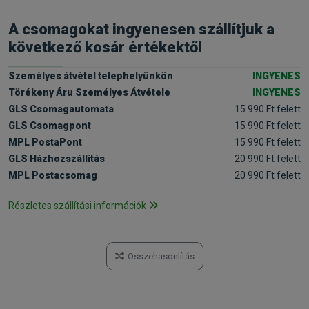
A csomagokat ingyenesen szállítjuk a
következő kosár értékektől
Személyes átvétel telephelyünkön
INGYENES
Törékeny Áru Személyes Átvétele
INGYENES
GLS Csomagautomata
15 990 Ft felett
GLS Csomagpont
15 990 Ft felett
MPL PostaPont
15 990 Ft felett
GLS Házhozszállítás
20 990 Ft felett
MPL Postacsomag
20 990 Ft felett
Részletes szállítási információk
Összehasonlítás