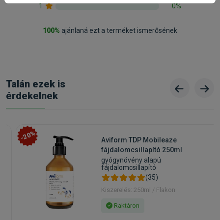
1
0%
Állatorvosi:
Nem
100%
ajánlaná ezt a terméket ismerősének
Talán ezek is
érdekelnek
-20%
Aviform TDP Mobileaze
fájdalomcsillapító 250ml
gyógynövény alapú
fájdalomcsillapító
(35)
Kiszerelés: 250ml / Flakon
Raktáron