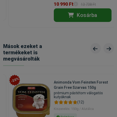
10 990 Ft
13 738 Ft
Kosárba
Mások ezeket a
termékeket is
megvásárolták
-20%
Animonda Vom Feinsten Forest
Grain Free Szarvas 150g
prémium pástétom válogatós
kutyáknak
(12)
Kiszerelés: 150g / Alutálca