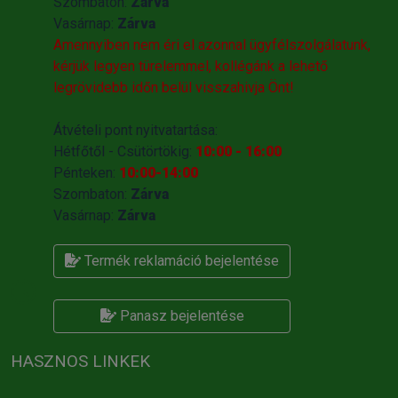
Szombaton:
Zárva
Vasárnap:
Zárva
Amennyiben nem éri el azonnal ügyfélszolgálatunk,
kérjük legyen türelemmel, kollégánk a lehető
legrövidebb időn belül visszahivja Önt!
Átvételi pont nyitvatartása:
Hétfőtől - Csütörtökig:
10:00 - 16:00
Pénteken:
10:00-14:00
Szombaton:
Zárva
Vasárnap:
Zárva
Termék reklamáció bejelentése
Panasz bejelentése
HASZNOS LINKEK