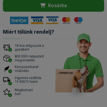
Kosárba
Miért tőlünk rendelj?
18 éve dolgozunk a
gazdikért
800 000+ teljesített
megrendelés
Környezetbarát
működés
Ingyenes szállítás
15 900 Ft felett
Megbízható
bolt