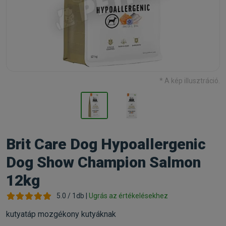
* A kép illusztráció.
Brit Care Dog Hypoallergenic
Dog Show Champion Salmon
12kg
5.0 / 1db |
Ugrás az értékelésekhez
kutyatáp mozgékony kutyáknak