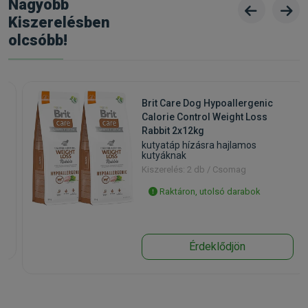
Nagyobb
Kiszerelésben
olcsóbb!
o
Brit Care Dog Hypoallergenic
Calorie Control Weight Loss
Rabbit 2x12kg
kutyatáp hízásra hajlamos
kutyáknak
Kiszerelés: 2 db / Csomag
Raktáron, utolsó darabok
Érdeklődjön