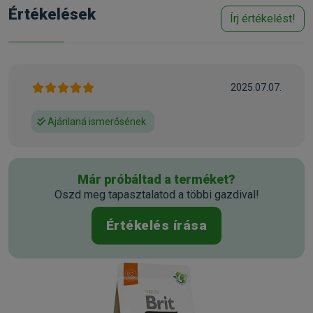
almapép, lazacolaj (3 %), természetes aromák, sörélesztő,
Értékelések
Írj értékelést!
szárított alga (0,5 %, Schizochytrium limacinum), borsóliszt,
glükózamin (300 mg/kg), frukto-oligoszacharidok (230
mg/kg), kondroitin-szulfát (230 mg/kg), mannán-
oligoszacharidok (180 mg/kg), yucca schidigera (180
mg/kg), máriatövismag (110 mg/kg), β-glükánok (60 mg/kg),
2025.07.07.
szárított szúrós gyöngyajak (60 mg/kg), szárított
homoktövis (60 mg/kg), Lactobacillus helveticus HA - 122
Ajánlaná ismerősének
inaktivált probiotikumok (15x109 sejt/kg).
Analitikai összetevők:
Már próbáltad a terméket?
Nyersfehérje 26,0 %, nyerszsír 16,0 %, nedvesség 10,0 %,
Oszd meg tapasztalatod a többi gazdival!
nyershamu 5,8 %, nyersrost 3,0 %, kalcium 1,1 %, foszfor
0,9 %, nátrium 0,4 %, omega-3 zsírsavak 2,1 %, omega-6
Értékelés írása
zsírsavak 2,2 %, EPA (20:5 n-3) 0,1 %, DHA (22:6 n-3) 0,25 %.
Tápértékkel rendelkező adalékanyagok (1 kg):
A-vitamin (3a672a) 23000 IU, D3-vitamin (3a671) 1700 IU, E-
vitamin (3a700) 550 mg, C-vitamin (3a312) 350 mg, taurin