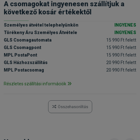
A csomagokat ingyenesen szállítjuk a
következő kosár értékektől
Személyes átvétel telephelyünkön
INGYENES
Törékeny Áru Személyes Átvétele
INGYENES
GLS Csomagautomata
15 990 Ft felett
GLS Csomagpont
15 990 Ft felett
MPL PostaPont
15 990 Ft felett
GLS Házhozszállítás
20 990 Ft felett
MPL Postacsomag
20 990 Ft felett
Részletes szállítási információk
Összehasonlítás