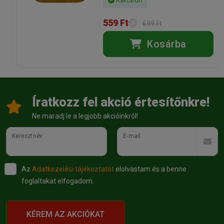
Raktáron
559 Ft
699 Ft
Kosárba
Íratkozz fel akció értesítőnkre!
Ne maradj le a legjobb akcióinkról!
Keresztnév
E-mail
Az
Adatkezelési tájékoztatót
elolvastam és a benne
foglaltakat elfogadom.
KÉREM AZ AKCIÓKAT