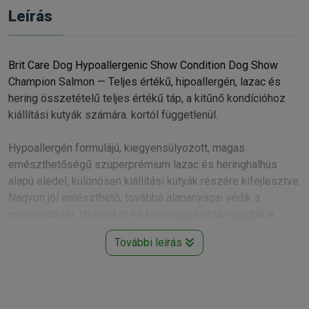
Leírás
Brit Care Dog Hypoallergenic Show Condition Dog Show
Champion Salmon — Teljes értékű, hipoallergén, lazac és
hering összetételű teljes értékű táp, a kitűnő kondícióhoz
kiállítási kutyák számára. kortól függetlenül.
Hypoallergén formulájú, kiegyensúlyozott, magas
emészthetőségű szuperprémium lazac és heringhalhús
alapú eledel, különösen kiállítási kutyák részére kifejlesztve.
Nagyon jól emészthető, továbbá alapanyagai védik a
csonrendszer, izületeket és különlegesen támogatják a
szőrzetet.
További leírás
Összetevők:
Lazac (36 %) (dehidratált lazac, hidrolizált lazac), rizs (26 %),
dehidratált hering (14%), csirkezsír, lenmag (4 %), szárított