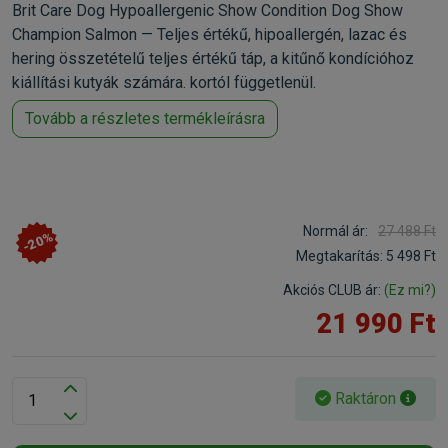
Brit Care Dog Hypoallergenic Show Condition Dog Show
Champion Salmon — Teljes értékű, hipoallergén, lazac és
hering összetételű teljes értékű táp, a kitűnő kondícióhoz
kiállítási kutyák számára. kortól függetlenül.
Tovább a részletes termékleírásra
Normál ár:
27 488 Ft
-20%
Megtakarítás:
5 498 Ft
Akciós CLUB ár:
(Ez mi?)
21 990 Ft
Raktáron