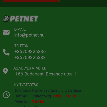
E-MAIL:
info@petnet.hu
TELEFON:
+36709326336
+36709326333
SZEMÉLYES ÁTVÉTEL:
1186 Budapest, Besence utca 1.
NYITVATARTÁS:
Telefonos Ügyfélszolgálat nyitvatartása:
Hétfőtől - Csütörtökig:
10:00 - 16:00
Pénteken:
ZÁRVA