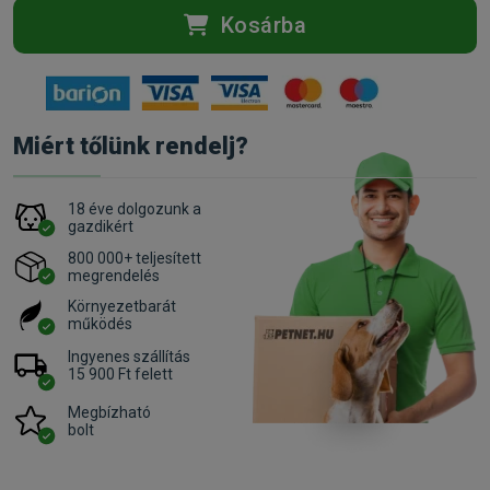
Kosárba
Miért tőlünk rendelj?
18 éve dolgozunk a
gazdikért
800 000+ teljesített
megrendelés
Környezetbarát
működés
Ingyenes szállítás
15 900 Ft felett
Megbízható
bolt