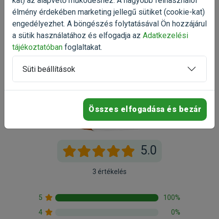
kat) az alapvető működéshez. A nagyobb felhasználói
élmény érdekében marketing jellegű sütiket (cookie-kat)
engedélyezhet. A böngészés folytatásával Ön hozzájárul
a sütik használatához és elfogadja az
Adatkezelési
tájékoztatóban
foglaltakat.
Süti beállítások
Összes elfogadása és bezár
5.0
3 értékelés
5
100%
4
0%