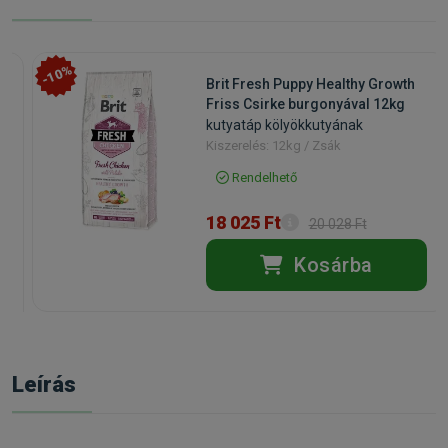
-10%
Brit Fresh Puppy Healthy Growth
Friss Csirke burgonyával 12kg
kutyatáp kölyökkutyának
Kiszerelés: 12kg / Zsák
Rendelhető
18 025 Ft
20 028 Ft
Kosárba
Leírás