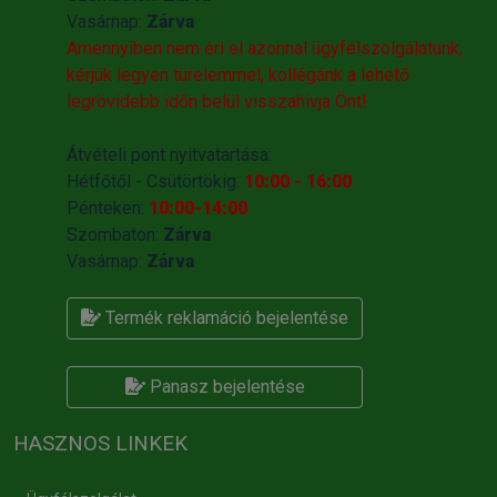
Vasárnap:
Zárva
Amennyiben nem éri el azonnal ügyfélszolgálatunk,
kérjük legyen türelemmel, kollégánk a lehető
legrövidebb időn belül visszahivja Önt!
Átvételi pont nyitvatartása:
Hétfőtől - Csütörtökig:
10:00 - 16:00
Pénteken:
10:00-14:00
Szombaton:
Zárva
Vasárnap:
Zárva
Termék reklamáció bejelentése
Panasz bejelentése
HASZNOS LINKEK