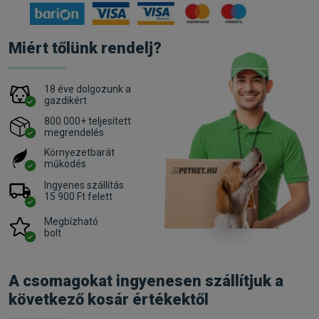
Miért tőlünk rendelj?
18 éve dolgozunk a
gazdikért
800 000+ teljesített
megrendelés
Környezetbarát
működés
Ingyenes szállítás
15 900 Ft felett
Megbízható
bolt
A csomagokat ingyenesen szállítjuk a
következő kosár értékektől