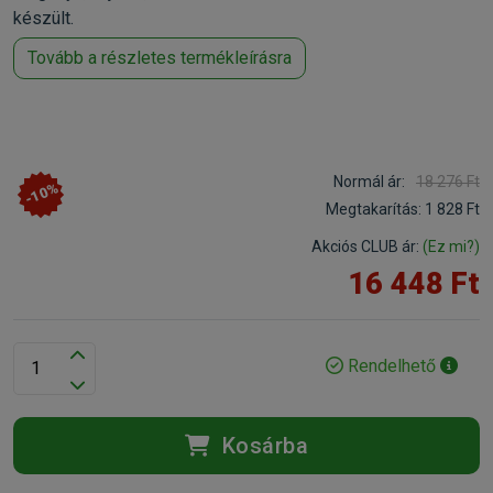
készült.
Tovább a részletes termékleírásra
Normál ár:
18 276 Ft
-10%
Megtakarítás:
1 828 Ft
Akciós CLUB ár:
(Ez mi?)
16 448 Ft
Rendelhető
Kosárba