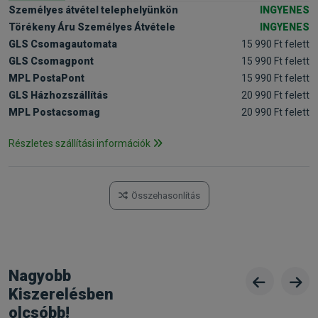
Személyes átvétel telephelyünkön
INGYENES
Törékeny Áru Személyes Átvétele
INGYENES
GLS Csomagautomata
15 990 Ft felett
GLS Csomagpont
15 990 Ft felett
MPL PostaPont
15 990 Ft felett
GLS Házhozszállítás
20 990 Ft felett
MPL Postacsomag
20 990 Ft felett
Részletes szállítási információk
Összehasonlítás
Nagyobb
Kiszerelésben
olcsóbb!