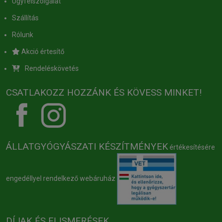
Ügyfélszolgálat
Szállítás
Rólunk
Akció értesítő
Rendeléskövetés
CSATLAKOZZ HOZZÁNK ÉS KÖVESS MINKET!
ÁLLATGYÓGYÁSZATI KÉSZÍTMÉNYEK
értékesítésére
engedéllyel rendelkező webáruház
DÍJAK ÉS ELISMERÉSEK