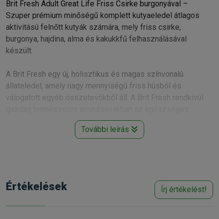
Brit Fresh Adult Great Life Friss Csirke burgonyával –
Szuper prémium minőségű komplett kutyaeledel átlagos
aktivitású felnőtt kutyák számára, mely friss csirke,
burgonya, hajdina, alma és kakukkfű felhasználásával
készült.
A Brit Fresh egy új, holisztikus és magas színvonalú
állateledel, amely nagy mennyiségű friss húsból és
válogatott egyéb összetevőkből áll. A Brit Fresh rendkívül
gazdag természetes aminósavakban az egészséges
izomzat és maás szövetek érdekében. Ugyanakkor a frissen
További leírás
előkészített hús fantasztikus ízt kölcsönöz a Brit Fresh
kutyatápoknak, így javítva a hosszútávú tápanyagfelvételt és
kíváló motivációt, jutalmat biztosít a kutyának.Többek között
zöldségeket, gyümölcsöket és gyógynövényeket tartalmaz
az egészséges és kiegyensúlyozott táplálékprofil
Értékelések
Írj értékelést!
érdekében. A Brit Fresh tápsorát úgy alakították ki, hogy azt
bármely életkorú és testméretű kutya örömmel fogyassza.