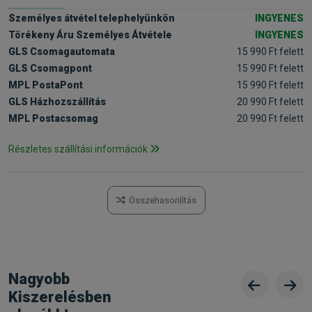
Személyes átvétel telephelyünkön
INGYENES
Törékeny Áru Személyes Átvétele
INGYENES
GLS Csomagautomata
15 990 Ft felett
GLS Csomagpont
15 990 Ft felett
MPL PostaPont
15 990 Ft felett
GLS Házhozszállítás
20 990 Ft felett
MPL Postacsomag
20 990 Ft felett
Részletes szállítási információk
Összehasonlítás
Nagyobb
Kiszerelésben