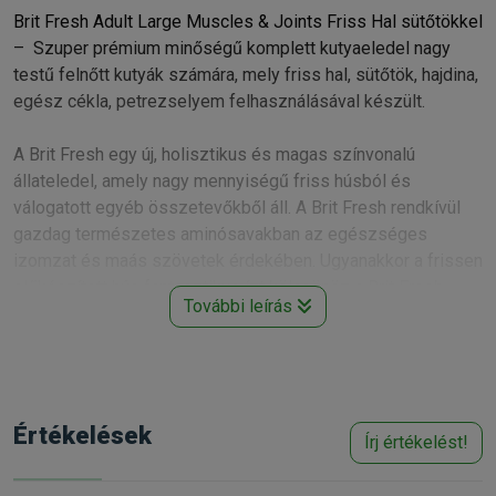
Brit Fresh Adult Large Muscles & Joints Friss Hal sütőtökkel
– Szuper prémium minőségű komplett kutyaeledel nagy
testű felnőtt kutyák számára, mely friss hal, sütőtök, hajdina,
egész cékla, petrezselyem felhasználásával készült.
A Brit Fresh egy új, holisztikus és magas színvonalú
állateledel, amely nagy mennyiségű friss húsból és
válogatott egyéb összetevőkből áll. A Brit Fresh rendkívül
gazdag természetes aminósavakban az egészséges
izomzat és maás szövetek érdekében. Ugyanakkor a frissen
előkészített hús fantasztikus ízt kölcsönöz a Brit Fresh
További leírás
kutyatápoknak, így javítva a hosszútávú tápanyagfelvételt és
kíváló motivációt, jutalmat biztosít a kutyának.Többek között
zöldségeket, gyümölcsöket és gyógynövényeket tartalmaz
az egészséges és kiegyensúlyozott táplálékprofil
érdekében. A Brit Fresh tápsorát úgy alakították ki, hogy azt
Értékelések
Írj értékelést!
bármely életkorú és testméretű kutya örömmel fogyassza.