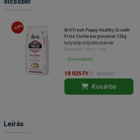
olcsóbb!
-10%
Brit Fresh Puppy Healthy Growth
Friss Csirke burgonyával 12kg
kutyatáp kölyökkutyának
Kiszerelés: 12kg / Zsák
Rendelhető
18 025 Ft
20 028 Ft
Kosárba
Leírás