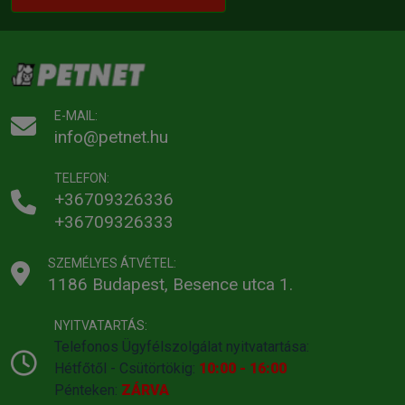
adagot meg lehet változtatni a kutya terhelésével arányosan.
Mindig ügyeljen arra, hogy kutyája előtt legyen friss ivóvíz.
Kapható kiszerelések: 2,5kg,
12kg
E-MAIL:
info@petnet.hu
Gyártó:
Brit
Egységár:
1 438.92 Ft / kg
TELEFON:
+36709326336
Kiszerelés:
12kg / Zsák
Nettó ár:
13 596,06 Ft
+36709326333
Státusz:
Raktáron
Törékeny:
Nem
Állatorvosi:
Nem
SZEMÉLYES ÁTVÉTEL:
1186 Budapest, Besence utca 1.
NYITVATARTÁS:
Telefonos Ügyfélszolgálat nyitvatartása:
Hétfőtől - Csütörtökig:
10:00 - 16:00
Pénteken:
ZÁRVA