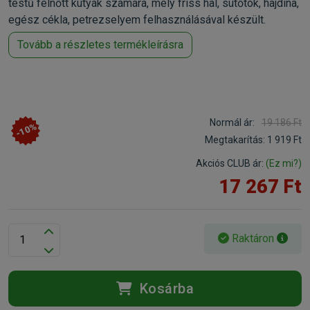
testű felnőtt kutyák számára, mely friss hal, sütőtök, hajdina,
egész cékla, petrezselyem felhasználásával készült.
Tovább a részletes termékleírásra
Normál ár:
19 186 Ft
-10%
Megtakarítás:
1 919 Ft
Akciós CLUB ár:
(Ez mi?)
17 267 Ft
Raktáron
Kosárba