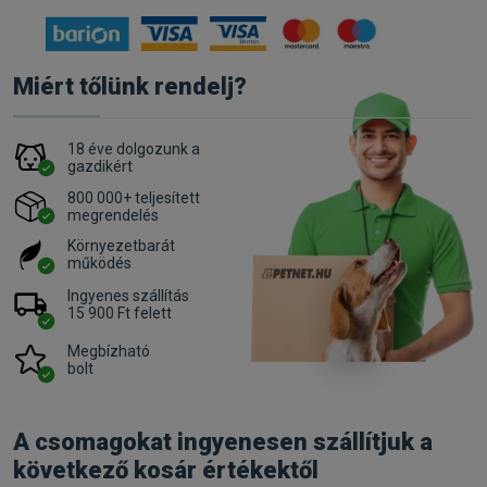
Miért tőlünk rendelj?
18 éve dolgozunk a
gazdikért
800 000+ teljesített
megrendelés
Környezetbarát
működés
Ingyenes szállítás
15 900 Ft felett
Megbízható
bolt
A csomagokat ingyenesen szállítjuk a
következő kosár értékektől