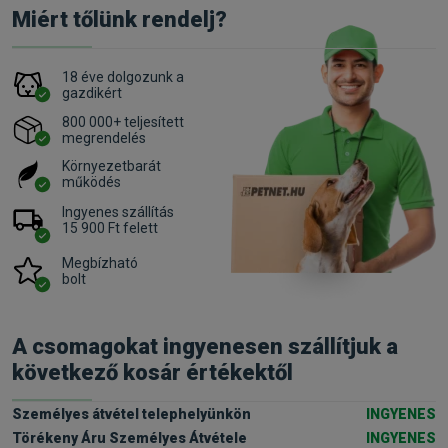
Miért tőlünk rendelj?
18 éve dolgozunk a
gazdikért
800 000+ teljesített
megrendelés
Környezetbarát
működés
Ingyenes szállítás
15 900 Ft felett
Megbízható
bolt
A csomagokat ingyenesen szállítjuk a
következő kosár értékektől
Személyes átvétel telephelyünkön
INGYENES
Törékeny Áru Személyes Átvétele
INGYENES