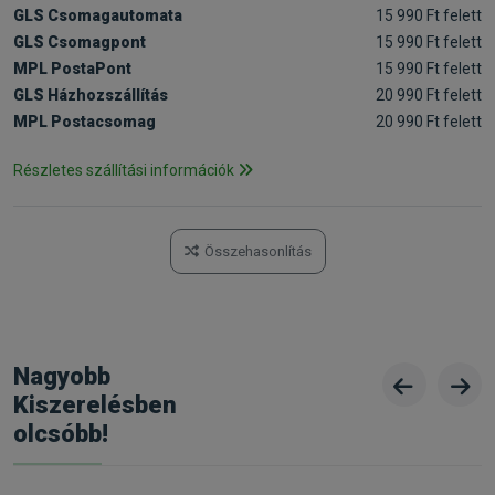
GLS Csomagautomata
15 990 Ft felett
GLS Csomagpont
15 990 Ft felett
MPL PostaPont
15 990 Ft felett
GLS Házhozszállítás
20 990 Ft felett
MPL Postacsomag
20 990 Ft felett
Részletes szállítási információk
Összehasonlítás
Nagyobb
Kiszerelésben
olcsóbb!