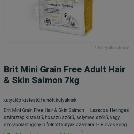
* A kép illusztráció.
Brit Mini Grain Free Adult Hair
& Skin Salmon 7kg
kutyatáp kistestű felnőtt kutyáknak
Brit Mini Grain Free Hair & Skin Salmon — Lazacos-Heringes
száraztáp kistestű, hosszú szőrű, selymes szőrű, vagy
szőrápolást igénylő felnőtt kutyák számára 1- 8 éves korig