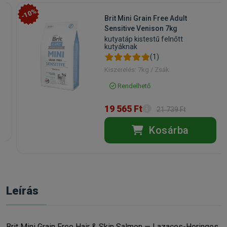
-10%
Brit Mini Grain Free Adult
Sensitive Venison 7kg
kutyatáp kistestű felnőtt
kutyáknak
(1)
Kiszerelés: 7kg / Zsák
Rendelhető
19 565 Ft
21 739 Ft
Kosárba
Leírás
Brit Mini Grain Free Hair & Skin Salmon — Lazacos-Heringes