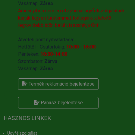
Vasárnap:
Zárva
Amennyiben nem éri el azonnal ügyfélszolgálatunk,
kérjük legyen türelemmel, kollégánk a lehető
legrövidebb időn belül visszahivja Önt!
Átvételi pont nyitvatartása:
Hétfőtől - Csütörtökig:
10:00 - 16:00
Pénteken:
10:00-14:00
Szombaton:
Zárva
Vasárnap:
Zárva
Termék reklamáció bejelentése
Panasz bejelentése
HASZNOS LINKEK
Ügyfélszolgálat