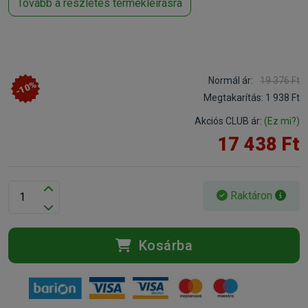
Tovább a részletes termékleírásra
Normál ár:
19 376 Ft
-10%
Megtakarítás:
1 938 Ft
Akciós CLUB ár:
(Ez mi?)
17 438 Ft
Raktáron
Kosárba