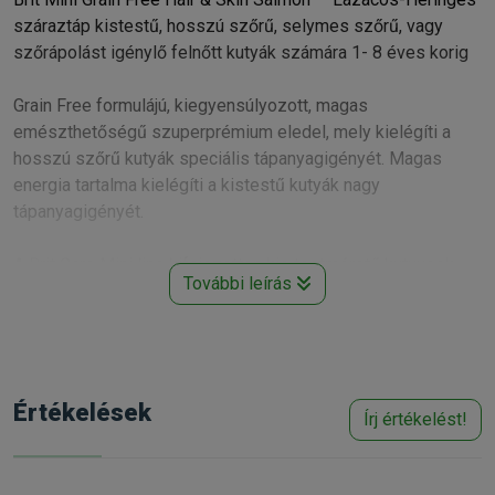
száraztáp kistestű, hosszú szőrű, selymes szőrű, vagy
szőrápolást igénylő felnőtt kutyák számára 1- 8 éves korig
Grain Free formulájú, kiegyensúlyozott, magas
emészthetőségű szuperprémium eledel, mely kielégíti a
hosszú szőrű kutyák speciális tápanyagigényét. Magas
energia tartalma kielégíti a kistestű kutyák nagy
tápanyagigényét.
A Brit Care Mini line kifejezetten kis testméretű kutyusok
További leírás
igényeinek megfelelően kifejlesztett szárazeledel.
Gabonamentes, hipoallergén recept, kifejezetten alkalmas
érzékeny gyomrú vagy ételallergiával küzdő kutyusok
számára.
- Finom lazachúsos eledel.
Értékelések
Írj értékelést!
- Vitaminok és ásványi anyagok támogatják a kutyusok
immunrendszerét.
- A Lazachús omega-3 zsírsavakban gazdag, alacsony