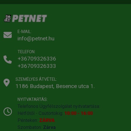
E-MAIL:
info@petnet.hu
TELEFON:
+36709326336
+36709326333
SZEMÉLYES ÁTVÉTEL:
1186 Budapest, Besence utca 1.
NYITVATARTÁS:
Telefonos Ügyfélszolgálat nyitvatartása:
Hétfőtől - Csütörtökig:
10:00 - 16:00
Pénteken:
ZÁRVA
Szombaton:
Zárva