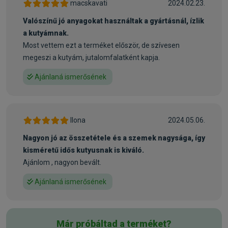
macskavati
2024.02.23.
emészthető hús, ami segíti az emésztőrendszer
egészséges működését.
Valószínű jó anyagokat használtak a gyártásnál, ízlik
- Gyümölcsök és fűszernövények teszik igazán pazarrá az
a kutyámnak.
eledelt.
Most vettem ezt a terméket először, de szívesen
- Glükozamin járul hozzá a porcok egészségéhez.
megeszi a kutyám, jutalomfalatként kapja.
- Lazacolaj segít fenntartani a bőr és szőrzet egészséges,
Ajánlaná ismerősének
fényes állapotát.
- Kistestű kutyák igényeihez igazított tápszemcseméret.
Összetétel:
Ilona
2024.05.06.
Bárányhúsliszt (30%), fehérje friss bárányhúsból (15%),
Nagyon jó az összetétele és a szemek nagysága, így
sárgaborsó, csirkezsír (tokoferolokkal tartósítva),
kisméretű idős kutyusnak is kiváló.
csicseriborsó, hajdina, szárított alma, lenmag (3%), lazacolaj
Ajánlom , nagyon bevált.
(2%), sörélesztő, algák (0,5%, Ascophyllum nodosum),
hidrolizált rákhéj (glükózamin-forrás, 260 mg/kg), fekete
Ajánlaná ismerősének
áfonya (230 mg/kg, polifenolforrás 70 mg/kg & flavonoidok
30 mg/kg), porckivonat (kondroitin forrás, 160 mg/kg),
mannán-oligoszacharidok (150 mg/kg), fűszernövények és
Már próbáltad a terméket?
gyümölcsök (rozmaring, citrusfélék, kurkuma, 150 mg/kg),