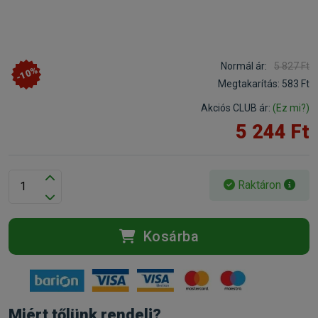
Normál ár:
5 827 Ft
-10%
Megtakarítás:
583 Ft
Akciós CLUB ár:
(Ez mi?)
5 244 Ft
Raktáron
Kosárba
Miért tőlünk rendelj?