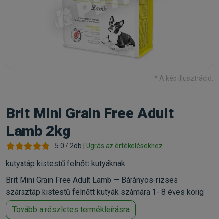
* A kép illusztráció.
Brit Mini Grain Free Adult
Lamb 2kg
5.0 / 2db |
Ugrás az értékelésekhez
kutyatáp kistestű felnőtt kutyáknak
Brit Mini Grain Free Adult Lamb — Bárányos-rizses
száraztáp kistestű felnőtt kutyák számára 1- 8 éves korig
Tovább a részletes termékleírásra