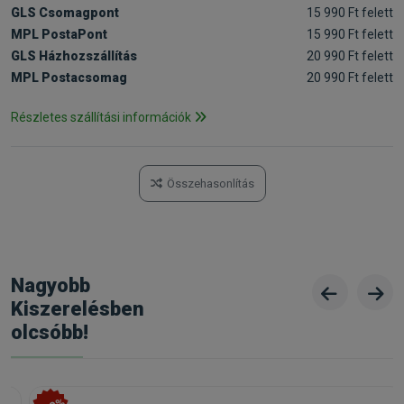
GLS Csomagpont
15 990 Ft felett
MPL PostaPont
15 990 Ft felett
GLS Házhozszállítás
20 990 Ft felett
MPL Postacsomag
20 990 Ft felett
Részletes szállítási információk
Összehasonlítás
Nagyobb
Kiszerelésben
olcsóbb!