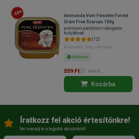
-20%
l
Animonda Vom Feinsten Forest
Grain Free Szarvas 150g
prémium pástétom válogatós
kutyáknak
(12)
Kiszerelés: 150g / Alutálca
Raktáron
559 Ft
699 Ft
Kosárba
Íratkozz fel akció értesítőnkre!
Ne maradj le a legjobb akcióinkról!