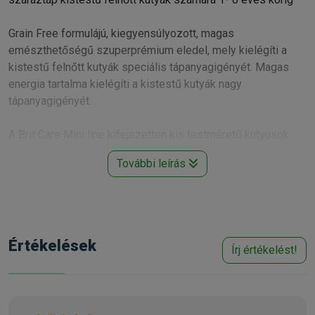
Grain Free formulájú, kiegyensúlyozott, magas
emészthetőségű szuperprémium eledel, mely kielégíti a
kistestű felnőtt kutyák speciális tápanyagigényét. Magas
energia tartalma kielégíti a kistestű kutyák nagy
tápanyagigényét.
A Brit Care Mini line kifejezetten kis testméretű kutyusok
igényeinek megfelelően kifejlesztett szárazeledel.
További leírás
Gabonamentes, hipoallergén recept, így érzékeny gyomrú,
vagy ételallergiával küzdő kutyáknak is ideális.
- Ínycsiklandó és könnyen emészthető bárány-rizs
ízkombináció.
- Vitaminok és ásványi anyagok támogatják a kutyusok
Értékelések
Írj értékelést!
immunrendszerét.
- A bárányhús különösen jó minőségű fehérjékben gazdag
hús, ami szinte az összes lényeges aminosavat
tartalmazza. B-vitaminban és ásványi anyagokban dús. Jól