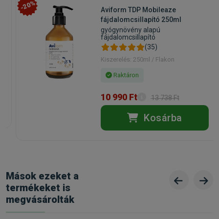
-20%
Aviform TDP Mobileaze
fájdalomcsillapító 250ml
gyógynövény alapú
fájdalomcsillapító
(35)
Kiszerelés: 250ml / Flakon
Raktáron
10 990 Ft
13 738 Ft
Kosárba
Mások ezeket a
termékeket is
megvásárolták