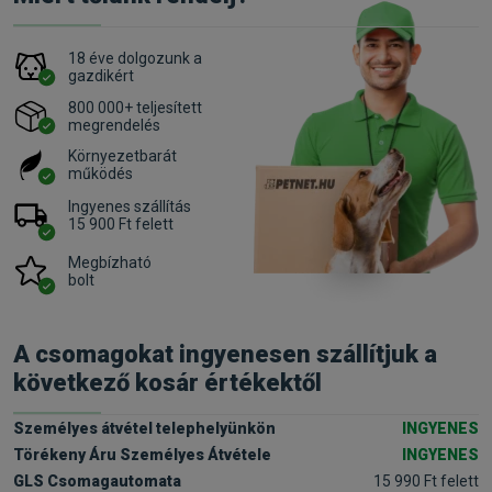
18 éve dolgozunk a
gazdikért
800 000+ teljesített
megrendelés
Környezetbarát
működés
Ingyenes szállítás
15 900 Ft felett
Megbízható
bolt
A csomagokat ingyenesen szállítjuk a
következő kosár értékektől
Személyes átvétel telephelyünkön
INGYENES
Törékeny Áru Személyes Átvétele
INGYENES
GLS Csomagautomata
15 990 Ft felett