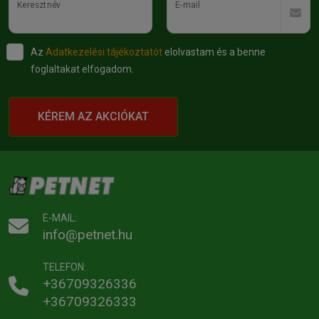
Keresztnév
E-mail
Az
Adatkezelési tájékoztatót
elolvastam és a benne
foglaltakat elfogadom.
KÉREM AZ AKCIÓKAT
E-MAIL:
info@petnet.hu
TELEFON:
+36709326336
+36709326333