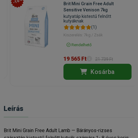
-10%
Brit Mini Grain Free Adult
Sensitive Venison 7kg
kutyatáp kistestű felnőtt
kutyáknak
(1)
Kiszerelés: 7kg / Zsák
Rendelhető
19 565 Ft
21 739 Ft
Kosárba
Leírás
Brit Mini Grain Free Adult Lamb — Bárányos-rizses
száraztáp kistestű felnőtt kutyák számára 1- 8 éves korig