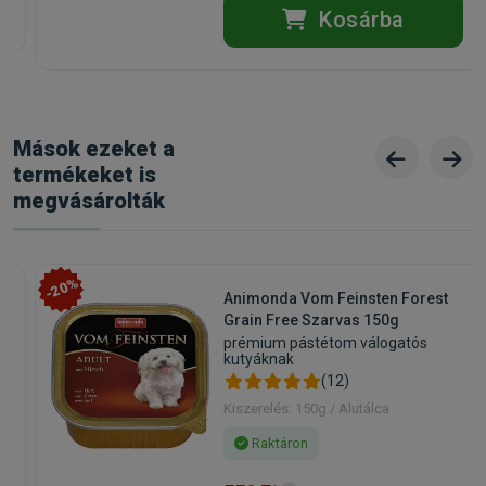
Kosárba
Mások ezeket a
termékeket is
megvásárolták
-20%
Animonda Vom Feinsten Forest
Grain Free Szarvas 150g
prémium pástétom válogatós
kutyáknak
(12)
Kiszerelés: 150g / Alutálca
Raktáron