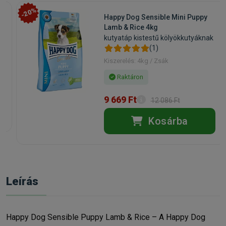
-20%
Happy Dog Sensible Mini Puppy
Lamb & Rice 4kg
kutyatáp kistestű kölyökkutyáknak
(1)
Kiszerelés: 4kg / Zsák
Raktáron
9 669 Ft
12 086 Ft
Kosárba
Leírás
Happy Dog Sensible Puppy Lamb & Rice – A Happy Dog