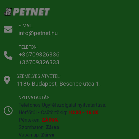
E-MAIL:
info@petnet.hu
TELEFON:
+36709326336
+36709326333
SZEMÉLYES ÁTVÉTEL:
1186 Budapest, Besence utca 1.
NYITVATARTÁS:
Telefonos Ügyfélszolgálat nyitvatartása:
Hétfőtől - Csütörtökig:
10:00 - 16:00
Pénteken:
ZÁRVA
Szombaton:
Zárva
Vasárnap:
Zárva