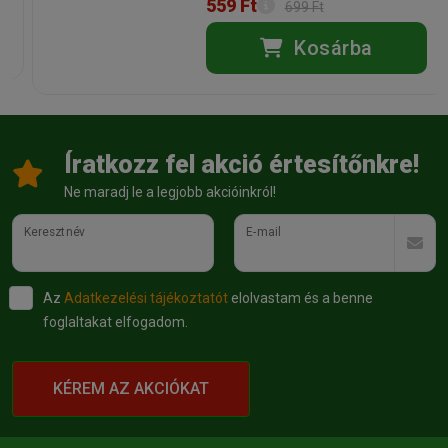
559 Ft
699 Ft
Kosárba
Íratkozz fel akció értesítőnkre!
Ne maradj le a legjobb akcióinkról!
Keresztnév
E-mail
Az
Adatkezelési tájékoztatót
elolvastam és a benne
foglaltakat elfogadom.
KÉREM AZ AKCIÓKAT