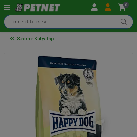
0
Száraz Kutyatáp