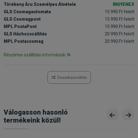
Törékeny Áru Személyes Átvétele
INGYENES
GLS Csomagautomata
15 990 Ft felett
GLS Csomagpont
15 990 Ft felett
MPL PostaPont
15 990 Ft felett
GLS Házhozszállítás
20 990 Ft felett
MPL Postacsomag
20 990 Ft felett
Részletes szállítási információk
Összehasonlítás
Válogasson hasonló
termékeink közül!