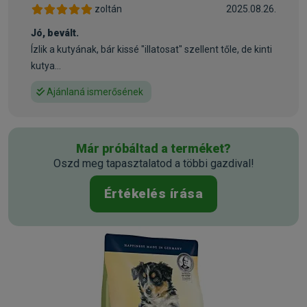
zoltán
2025.08.26.
Összetevők:
Jó, bevált.
Bárányfehérje* (20%), rizsliszt (19%), tepertő, kukoricaliszt,
Ízlik a kutyának, bár kissé "illatosat" szellent tőle, de kinti
marhazsír, rizsfehérje, napraforgóolaj, májhidrolizátum,
kutya...
melaszos cukorrépaszelet* (cukormentesített), cellulóz,
almatörköly* (0,7%), repceolaj, kálium-klorid, élesztő*,
Ajánlaná ismerősének
nátrium-klorid, tengeri alga, lenmag (0,16%), útifű maghéj,
kagylóhús* (0,05%), yucca schidigera*, élesztő (kivonat),
máriatövis, articsóka, gyermekláncfű, gyömbér, nyírfalevél,
Már próbáltad a terméket?
csalán, kamilla, koriander, rozmaring, zsálya, édesgyökér,
Oszd meg tapasztalatod a többi gazdival!
kakukkfű, (szárított gyógynövények összesen 0,16%).
*szárított
Értékelés írása
Beltartalmi értékek:
Nyersfehérje 30,0%, nyerszsír 16,0%, nyersrost 2,5%,
nyershamu 8,5%, kalcium 1,50%, foszfor 1,10%, nátrium
0,50%, magnézium 0,08%, kálium 0,55%, omega-6 zsírsavak
3,1%, omega-3zsírsavak 0,3%