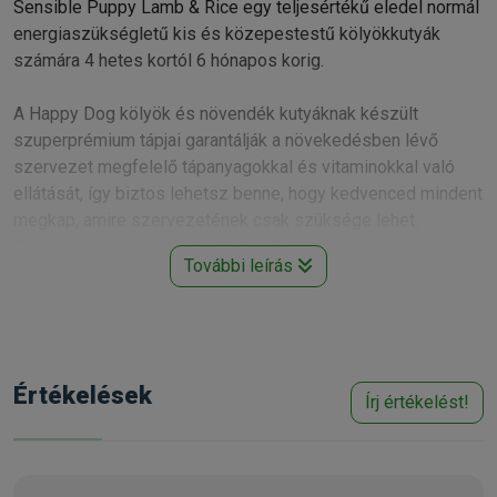
Sensible Puppy Lamb & Rice egy teljesértékű eledel normál
energiaszükségletű kis és közepestestű kölyökkutyák
számára 4 hetes kortól 6 hónapos korig.
A Happy Dog kölyök és növendék kutyáknak készült
szuperprémium tápjai garantálják a növekedésben lévő
szervezet megfelelő tápanyagokkal és vitaminokkal való
ellátását, így biztos lehetsz benne, hogy kedvenced mindent
megkap, amire szervezetének csak szüksége lehet.
Szív alakú tápszemekkel a rágás és emésztés
További leírás
megkönnyítése érdekében.
A Happy Dog különlegességét a minőségi természetes
összetevők gondosan megkomponált sokszínűsége jelenti.
A Happy Dog kutyatápokat gyártó bajor családi
vállalkozásnál a német termelőktől származó
Értékelések
Írj értékelést!
nyersanyagokra esküsznek, így eledeleik összetevőinél
nem merülhet fel kétes eredet. Termékeik kizárólag
minőségi állati fehérjéket tartalmaznak, a gyógynövények és
gyümölcsök értékes tulajdonságaival kiegészítve.