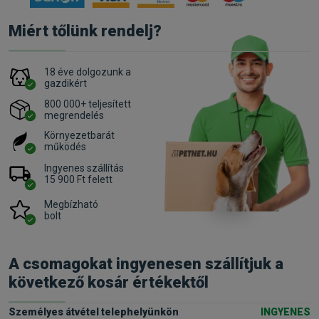
Miért tőlünk rendelj?
18 éve dolgozunk a
gazdikért
800 000+ teljesített
megrendelés
Környezetbarát
működés
Ingyenes szállítás
15 900 Ft felett
Megbízható
bolt
A csomagokat ingyenesen szállítjuk a
következő kosár értékektől
Személyes átvétel telephelyünkön
INGYENES