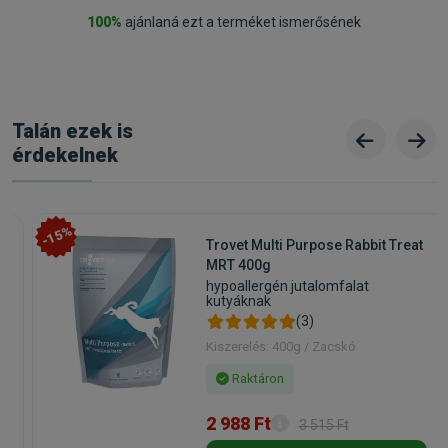
Kapható kiszerelések: 1kg, 4kg,
10kg
100%
ajánlaná ezt a terméket ismerősének
Gyártó:
Happy Dog
Egységár:
1 834.40 Ft / kg
Kiszerelés:
10kg / Zsák
Nettó ár:
14 444,09 Ft
Státusz:
Raktáron
Törékeny:
Nem
Állatorvosi:
Nem
Talán ezek is
érdekelnek
-15%
Trovet Multi Purpose Rabbit Treat
MRT 400g
hypoallergén jutalomfalat
kutyáknak
(3)
Kiszerelés: 400g / Zacskó
Raktáron
2 988 Ft
3 515 Ft