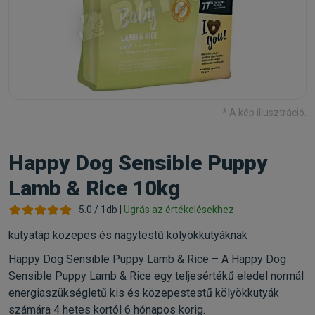
* A kép illusztráció.
Happy Dog Sensible Puppy
Lamb & Rice 10kg
5.0 / 1db |
Ugrás az értékelésekhez
kutyatáp közepes és nagytestű kölyökkutyáknak
Happy Dog Sensible Puppy Lamb & Rice – A Happy Dog
Sensible Puppy Lamb & Rice egy teljesértékű eledel normál
energiaszükségletű kis és közepestestű kölyökkutyák
számára 4 hetes kortól 6 hónapos korig.