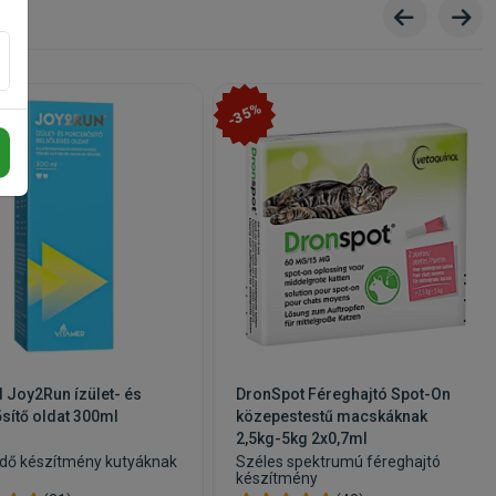
-35%
 Joy2Run ízület- és
DronSpot Féreghajtó Spot-On
sítő oldat 300ml
közepestestű macskáknak
2,5kg-5kg 2x0,7ml
édő készítmény kutyáknak
Széles spektrumú féreghajtó
készítmény