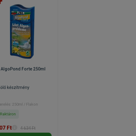
 AlgoPond Forte 250ml
aölő készítmény
erelés: 250ml / Flakon
Raktáron
07 Ft
4 634 Ft