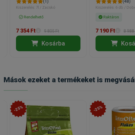
(1)
(48)
Kiszerelés: 7l / Zacskó
Kiszerelés: 6 db / Do
Rendelhető
Raktáron
7 354 Ft
7 190 Ft
9 805 Ft
8 988 
Kosárba
Kosá
Mások ezeket a termékeket is megvásá
-25%
-25%