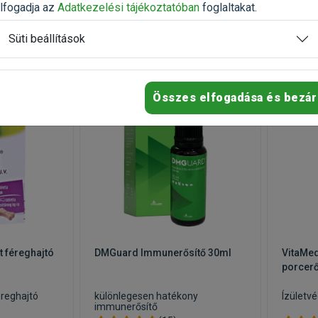
lfogadja az
Adatkezelési tájékoztatóban
foglaltakat.
Süti beállítások
-25%
-25%
Összes elfogadása és bezár
tt féreghajtó
DMGuard Immunerősítő 30ml
VitaMed
porcerő
reghajtó
különlegesen hatékony
Ízületv
immunerősítő