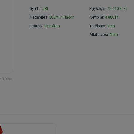
Gyártó:
JBL
Egységár:
12 410 Ft / l
Kiszerelés:
500ml / Flakon
Nettó ár:
4 886 Ft
Státusz:
Raktáron
Törékeny:
Nem
Állatorvosi:
Nem
ztráció.