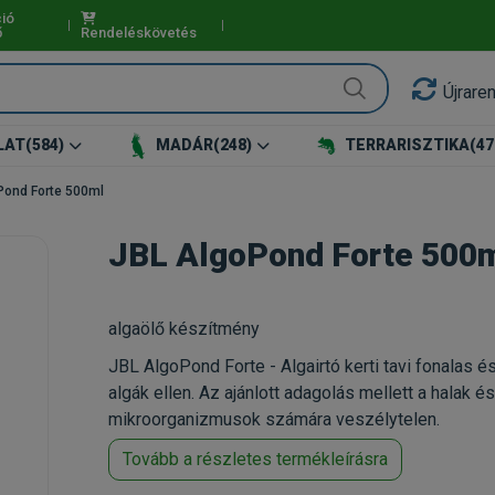
ió
ő
Rendeléskövetés
Újrare
LAT
(584)
MADÁR
(248)
TERRARISZTIKA
(47
Pond Forte 500ml
JBL AlgoPond Forte 500
algaölő készítmény
JBL AlgoPond Forte - Algairtó kerti tavi fonalas 
algák ellen. Az ajánlott adagolás mellett a halak és
mikroorganizmusok számára veszélytelen.
Tovább a részletes termékleírásra