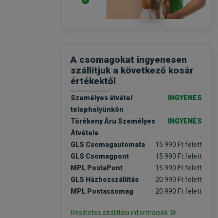
A csomagokat ingyenesen
szállítjuk a következő kosár
értékektől
Személyes átvétel
INGYENES
telephelyünkön
Törékeny Áru Személyes
INGYENES
Átvétele
GLS Csomagautomata
15 990 Ft felett
GLS Csomagpont
15 990 Ft felett
MPL PostaPont
15 990 Ft felett
GLS Házhozszállítás
20 990 Ft felett
MPL Postacsomag
20 990 Ft felett
Részletes szállítási információk