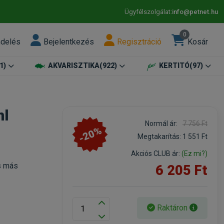
Ügyfélszolgálat:
info@petnet.hu
0
ndelés
Bejelentkezés
Regisztráció
Kosár
1)
AKVARISZTIKA
(922)
KERTITÓ
(97)
ml
Normál ár:
7 756 Ft
-20%
Megtakarítás:
1 551 Ft
Akciós CLUB ár:
(Ez mi?)
és más
6 205 Ft
Raktáron