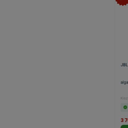
JBL
alg
Kisz
3 7