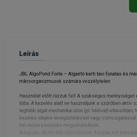
Leírás
JBL AlgoPond Forte – Algairtó kerti tavi fonalas és más
mikroorganizmusok számára veszélytelen.
Használat előtt rázzuk fel! A szükséges mennyiséget e
tóba. A kezelés alatt ne használjunk a szűrőben aktív 
legtöbb algát mechanikai úton (pl. hálóval) eltávolítani
kezelés idejére levegőztetéssel vagy vízmozgatással 
hét múlva a kezelés megismételhető.
Adagolás: 40 ml 450-500 l tóvízre. A kupak két kamráján