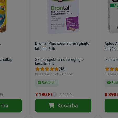
L
Drontal Plus ízesített féreghajtó
Aptus A
tabletta 6db
kutyák
szhaltáp
Széles spektrumú féreghajtó
Ízületv
készítmény
(48)
Kiszerelés: 6 db / Doboz
Kiszerel
Raktáron
Rakt
7 190 Ft
8 890 
Ft
8 988 Ft
rba
Kosárba