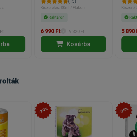
(15)
boz
Kiszerelés: 30ml / Flakon
Kiszerel
Raktáron
Rakt
6 990 Ft
5 890 
Ft
9 320 Ft
rba
Kosárba
rolták
-20%
-30%