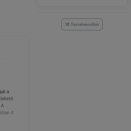
Összehasonlítás
juk a
 lehető
 A
ábban 4