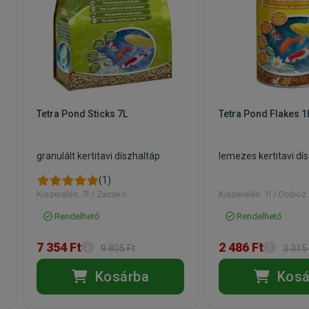
a
Tetra Pond Sticks 7L
Tetra Pond Flakes 1
granulált kertitavi díszhaltáp
lemezes kertitavi dí
(1)
Kiszerelés: 7l / Zacskó
Kiszerelés: 1l / Doboz
Rendelhető
Rendelhető
7 354 Ft
2 486 Ft
9 805 Ft
3 315 
Kosárba
Kosá