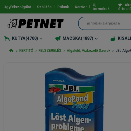
Új
Akc
Ügyfélszolgálat
Szállítás
Rólunk
Karrier
termékek
értesít
KUTYA
(4700)
MACSKA
(1887)
KISÁL
KERTITÓ
FELSZERELÉS
Algalölő, Vízkezelő Szerek
JBL Algo