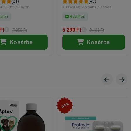
(21)
(48)
és: 300ml / Flakon
Kiszerelés: 2 pipetta / Doboz
áron
Raktáron
Ft
5 290 Ft
7 853 Ft
8 138 Ft
Kosárba
Kosárba
-35%