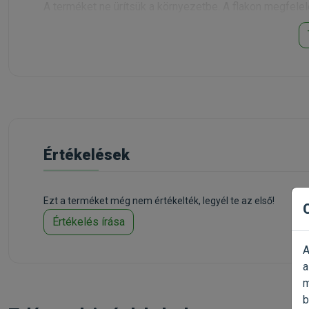
A terméket ne ürítsük a környezetbe. A flakon megfelel
Kapható kiszerelések: 250ml,
500ml
, 2,5l
Értékelések
Ezt a terméket még nem értékelték, legyél te az első!
Értékelés írása
A
a
m
b