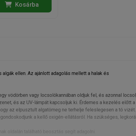
Kosárba
 algák ellen. Az ajánlott adagolás mellett a halak és
gy vödörben vagy locsolókannában oldjuk fel, és azonnal locsol
szenet, és az UV-lámpát kapcsoljuk ki. Érdemes a kezelés előtt a
, hogy az elpusztult algatömeg ne terhelje feleslegesen a tó vizét.
gondoskodjunk a kellő oxigén-ellátásról. Ha szükséges, legkor
ak oldalán található beosztás segít adagolni.