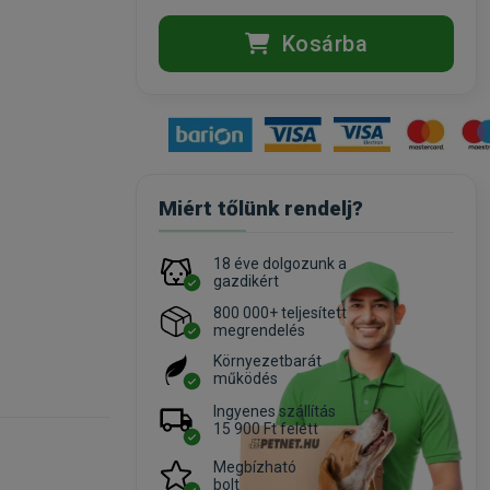
Kosárba
Miért tőlünk rendelj?
18 éve dolgozunk a
gazdikért
800 000+ teljesített
megrendelés
Környezetbarát
működés
Ingyenes szállítás
15 900 Ft felett
Megbízható
bolt