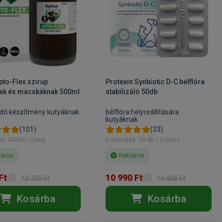
pto-Flex szirup
Protexin Synbiotic D-C bélflóra
nak és macskáknak 500ml
stabilizáló 50db
édő készítmény kutyáknak
bélflóra helyreállítására
kutyáknak
(101)
(33)
és: 500ml / Üveg
Kiszerelés: 50 db / Doboz
áron
Raktáron
Ft
10 990 Ft
12 700 Ft
16 908 Ft
Kosárba
Kosárba