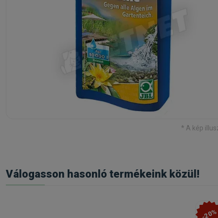
* A kép illus
Válogasson hasonló termékeink közül!
-20%