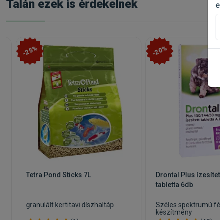
Talán ezek is érdekelnek
e
-25%
-20%
Tetra Pond Sticks 7L
Drontal Plus ízesíte
tabletta 6db
granulált kertitavi díszhaltáp
Széles spektrumú fé
készítmény