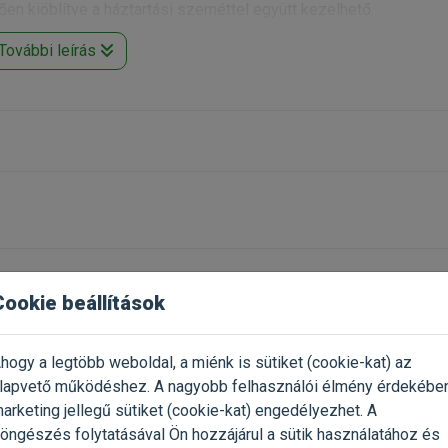
ően kiöblítve a háztartási szeméttel együtt kezelhető.
További leírás
Cookie beállítások
hogy a legtöbb weboldal, a miénk is sütiket (cookie-kat) az
lapvető működéshez. A nagyobb felhasználói élmény érdekébe
arketing jellegű sütiket (cookie-kat) engedélyezhet. A
öngészés folytatásával Ön hozzájárul a sütik használatához és