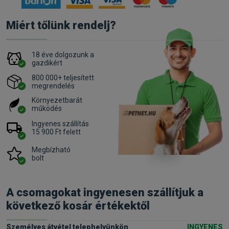
Miért tőlünk rendelj?
18 éve dolgozunk a
gazdikért
800 000+ teljesített
megrendelés
Környezetbarát
működés
Ingyenes szállítás
15 900 Ft felett
Megbízható
bolt
A csomagokat ingyenesen szállítjuk a
következő kosár értékektől
Személyes átvétel telephelyünkön
INGYENES