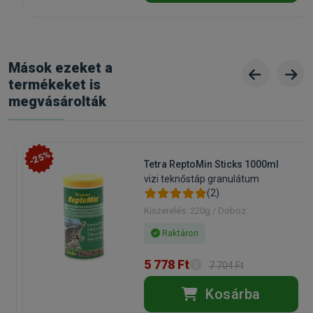
Mások ezeket a
termékeket is
megvásárolták
-25%
Tetra ReptoMin Sticks 1000ml
vizi teknőstáp granulátum
(2)
Kiszerelés: 220g / Doboz
Raktáron
5 778 Ft
7 704 Ft
Kosárba