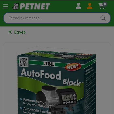
0
Egyéb