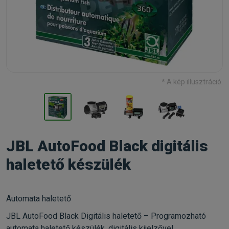
* A kép illusztráció.
JBL AutoFood Black digitális
haletető készülék
Automata haletető
JBL AutoFood Black Digitális haletető – Programozható
automata haletető készülék, digitális kijelzővel.