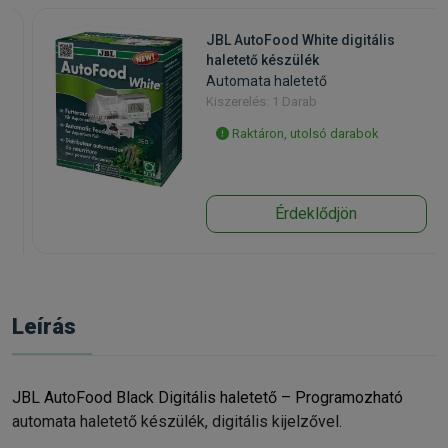
JBL AutoFood White digitális
haletető készülék
Automata haletető
Kiszerelés: 1 Darab
Raktáron, utolsó darabok
Érdeklődjön
Leírás
JBL AutoFood Black Digitális haletető – Programozható
automata haletető készülék, digitális kijelzővel.