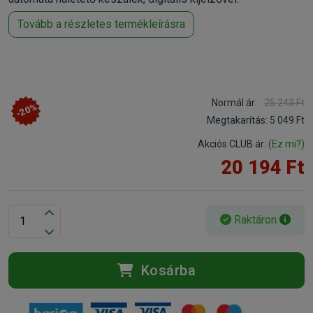
Tovább a részletes termékleírásra
Normál ár:
25 243 Ft
-20%
Megtakarítás:
5 049 Ft
Akciós CLUB ár:
(Ez mi?)
20 194 Ft
Raktáron
Kosárba