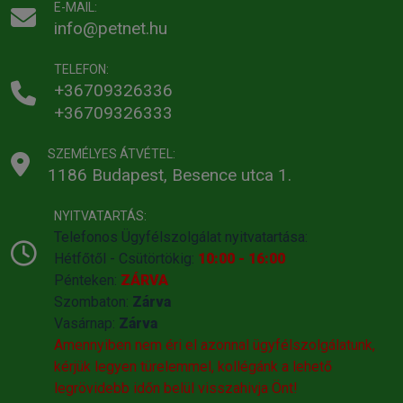
E-MAIL:
info@petnet.hu
TELEFON:
+36709326336
+36709326333
SZEMÉLYES ÁTVÉTEL:
1186 Budapest, Besence utca 1.
NYITVATARTÁS:
Telefonos Ügyfélszolgálat nyitvatartása:
Hétfőtől - Csütörtökig:
10:00 - 16:00
Pénteken:
ZÁRVA
Szombaton:
Zárva
Vasárnap:
Zárva
Amennyiben nem éri el azonnal ügyfélszolgálatunk,
kérjük legyen türelemmel, kollégánk a lehető
legrövidebb időn belül visszahivja Önt!