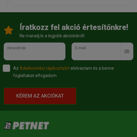
Íratkozz fel akció értesítőnkre!
Ne maradj le a legjobb akcióinkról!
Keresztnév
E-mail
Az
Adatkezelési tájékoztatót
elolvastam és a benne
foglaltakat elfogadom.
KÉREM AZ AKCIÓKAT