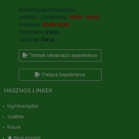
Átvételi pont nyitvatartása:
Hétfőtől - Csütörtökig:
10:00 - 16:00
Pénteken:
10:00-14:00
Szombaton:
Zárva
Vasárnap:
Zárva
Termék reklamáció bejelentése
Panasz bejelentése
HASZNOS LINKEK
Ügyfélszolgálat
Szállítás
Rólunk
Akció értesítő