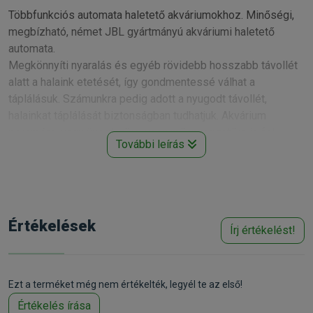
Többfunkciós automata haletető akváriumokhoz. Minőségi,
megbízható, német JBL gyártmányú akváriumi haletető
automata.
Megkönnyíti nyaralás és egyéb rövidebb hosszabb távollét
alatt a halaink etetését, így gondmentessé válhat a
táplálásuk. Számunkra pedig adott a nyugodt távollét,
halainkat táplálását biztonságban tudhatjuk. Akvárium
peremére, vagy üvegtetőre, vagy műanyag tetőre is fel
További leírás
tudjuk szerelni, tehát bármely megodással tudjuk az
automatát rögzíteni
Akváriumi haltápokkal való etetésre alkalmas.
• Egyszerűen vezérelhető
Értékelések
Írj értékelést!
• Megbízhatóan működik, könnyű tisztán tartani
• 3 év garanciával
• Könnyű beszerelés, és alkalmazás.
Ezt a terméket még nem értékelték, legyél te az első!
Három darab ceruzaelelmmel (AA) működik, melyet az etető
Értékelés írása