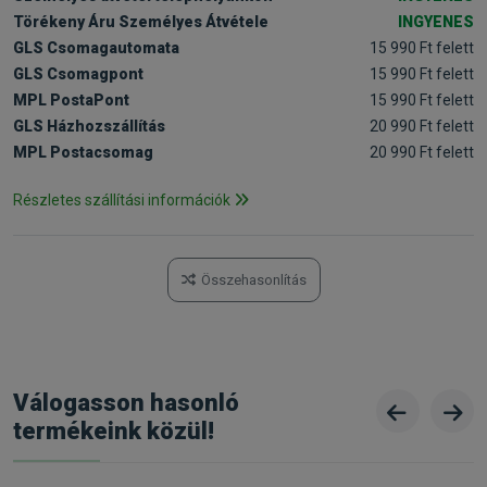
Törékeny Áru Személyes Átvétele
INGYENES
GLS Csomagautomata
15 990 Ft felett
GLS Csomagpont
15 990 Ft felett
MPL PostaPont
15 990 Ft felett
GLS Házhozszállítás
20 990 Ft felett
MPL Postacsomag
20 990 Ft felett
Részletes szállítási információk
Összehasonlítás
Válogasson hasonló
termékeink közül!