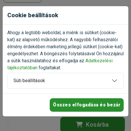
tartalmaz.
Gyártó:
JBL
Egységár:
20 194.00 Ft / db
Cookie beállítások
Kiszerelés:
1 Darab
Nettó ár:
15 900,79 Ft
Státusz:
Raktáron
Törékeny:
Nem
Talán ezek is
Ahogy a legtöbb weboldal, a miénk is sütiket (cookie-
Állatorvosi:
Nem
érdekelnek
kat) az alapvető működéshez. A nagyobb felhasználói
élmény érdekében marketing jellegű sütiket (cookie-kat)
engedélyezhet. A böngészés folytatásával Ön hozzájárul
a sütik használatához és elfogadja az
Adatkezelési
-25%
Tetra Tortoise Szárazföldi
tájékoztatóban
foglaltakat.
teknőstáp 500ml
táp szárazföldi teknősöknek
Süti beállítások
(1)
Kiszerelés: 500ml / Doboz
Raktáron
Összes elfogadása és bezár
2 869 Ft
3 825 Ft
Kosárba